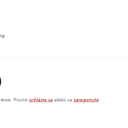
C
ng
)
otenie. Prosím
prihláste sa
alebo sa
zaregistrujte
.