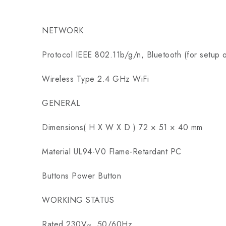
NETWORK
Protocol IEEE 802.11b/g/n, Bluetooth (for setup o
Wireless Type 2.4 GHz WiFi
GENERAL
Dimensions( H X W X D ) 72 × 51 × 40 mm
Material UL94-V0 Flame-Retardant PC
Buttons Power Button
WORKING STATUS
Rated 230V~, 50/60Hz