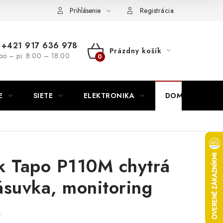
nutie
Napíšte nám
Prihlásenie
Registrácia
+421 917 636 978
Prázdny košík
po – pi: 8:00 – 18:00
NÁKUPNÝ
KOŠÍK
E
SIETE
ELEKTRONIKA
DOMÁCNOSŤ
k Tapo P110M chytrá
ásuvka, monitoring
k