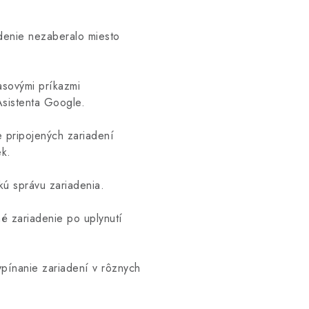
denie nezaberalo miesto
asovými príkazmi
Asistenta Google.
 pripojených zariadení
ek.
ú správu zariadenia.
é zariadenie po uplynutí
pínanie zariadení v rôznych