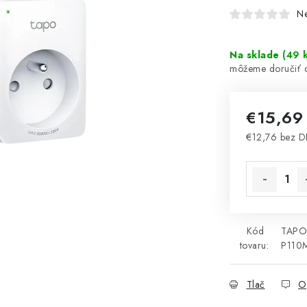
N
Na sklade
(
49 
€15,6
€12,76 bez 
Jednotková 
Kód
TAPO
tovaru:
P110
Tlač
O