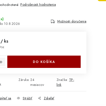
Podrobnosti hodnotenia
eohodnotené
ks
)
Možnosti doručenia
10.8.2026
9
/ ks
DPH
cena:
DO KOŠÍKA
Záruka
:
24
Značka:
TP-
M
mesiacov
link
pýtať sa
Strážiť
Zdieľať