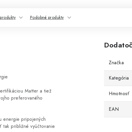
 produkty
Podobné produkty
Dodatoč
Značka
rgie
Kategória
rtifikáciou Matter a tiež
Hmotnosť
svojho preferovaného
EAN
u energie pripojených
 tak približné vyúčtovanie