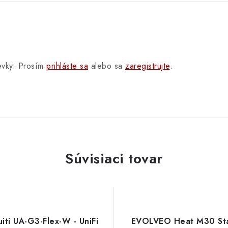
pevky. Prosím
prihláste sa
alebo sa
zaregistrujte
.
Súvisiaci tovar
iti UA-G3-Flex-W - UniFi
EVOLVEO Heat M30 Sta