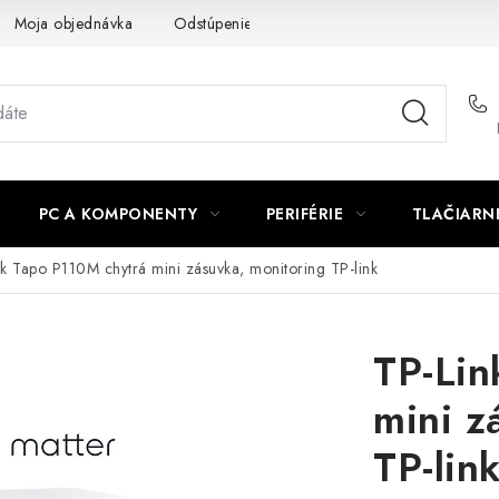
Moja objednávka
Odstúpenie od zmluvy
Formuláre na stiah
PC A KOMPONENTY
PERIFÉRIE
TLAČIARN
nk Tapo P110M chytrá mini zásuvka, monitoring TP-link
TP-Lin
mini z
TP-lin