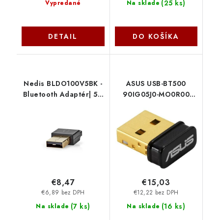
(
25 ks
)
Vypredané
Na sklade
DETAIL
DO KOŠÍKA
Nedis BLDO100V5BK -
ASUS USB-BT500
Bluetooth Adaptér| 5.1
90IG05J0-MO0R00
| Bluetooth / USB | 20
Asus
m
€8,47
€15,03
€6,89 bez DPH
€12,22 bez DPH
(
7 ks
)
(
16 ks
)
Na sklade
Na sklade