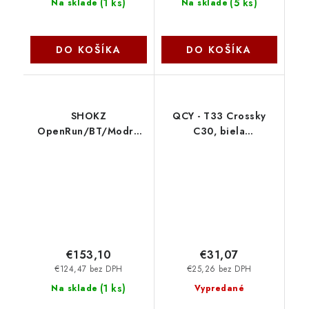
(
1 ks
)
(
5 ks
)
Na sklade
Na sklade
DO KOŠÍKA
DO KOŠÍKA
SHOKZ
QCY - T33 Crossky
OpenRun/BT/Modrá
C30, biela
S805-ST-BL NoName
T33(C30)white
NoName
€153,10
€31,07
€124,47 bez DPH
€25,26 bez DPH
(
1 ks
)
Na sklade
Vypredané