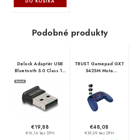
DO KOŠÍKA
Podobné produkty
Delock Adaptér USB
TRUST Gamepad GXT
Bluetooth 5.0 Class 1 v
542SM Muta
micro designu - dosah
Superman, pro
až 100 metrů 61024
Nintendo Switch,
DeLock
Bluetooth, modrá
25744 Trust
€19,88
€48,08
€16,16 bez DPH
€39,09 bez DPH