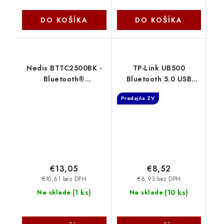
DO KOŠÍKA
DO KOŠÍKA
Nedis BTTC2500BK -
TP-Link UB500
Bluetooth®
Bluetooth 5.0 USB
Transceiver |
Adapter, Nano
Predajňa ZV
Maximální doba
velikost, USB 2.0 TP-
přehrávání na baterie:
link
8.5 hod | Černá
€13,05
€8,52
€10,61 bez DPH
€6,93 bez DPH
(
1 ks
)
(
10 ks
)
Na sklade
Na sklade