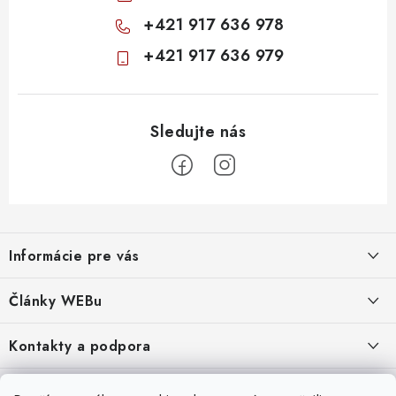
+421 917 636 978
+421 917 636 979
Z
á
Informácie pre vás
p
ä
Obchodné podmienky
Články WEBu
t
Ochrana osobných údajov
i
Dôležité oznamy
Kontakty a podpora
16.6.2026
e
Moja objednávka
Predajňa a sídlo spoločnosti
Servisné služby
Odstúpenie od zmluvy
Nákup na splátky