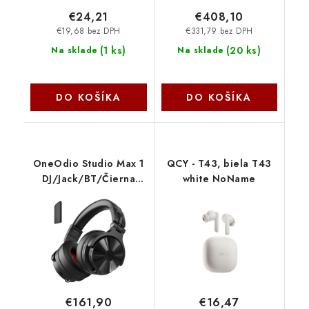
€24,21
€408,10
€19,68 bez DPH
€331,79 bez DPH
(
1 ks
)
(
20 ks
)
Na sklade
Na sklade
DO KOŠÍKA
DO KOŠÍKA
OneOdio Studio Max 1
QCY - T43, biela T43
DJ/Jack/BT/Čierna
white NoName
StudioMax1 NoName
€161,90
€16,47