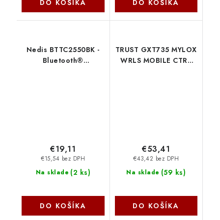
DO KOŠÍKA
DO KOŠÍKA
Nedis BTTC2550BK -
TRUST GXT735 MYLOX
Bluetooth®
WRLS MOBILE CTRL
Transceiver |
BLACK 25485 Trust
Maximální doba
přehrávání na baterie:
13 hod | Černá
€19,11
€53,41
€15,54 bez DPH
€43,42 bez DPH
(
2 ks
)
(
59 ks
)
Na sklade
Na sklade
DO KOŠÍKA
DO KOŠÍKA