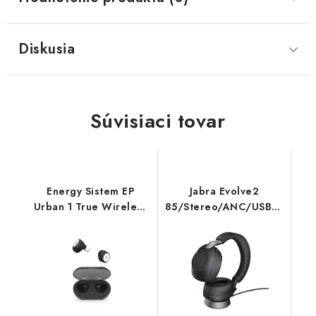
Diskusia
Súvisiaci tovar
Energy Sistem EP
Jabra Evolve2
Urban 1 True Wireless
85/Stereo/ANC/USB/BT/Bez
Black Bluetooth
Čierna 28599-999-
slúchadlá, Li-Pol, až 5
989
hodín, nabíjací puzd
449767 Pioneer