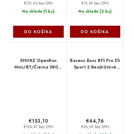
€131,63 bez DPH
€13,39 bez DPH
(
1 ks
)
(
3 ks
)
Na sklade
Na sklade
DO KOŠÍKA
DO KOŠÍKA
SHOKZ OpenRun
Baseus Bass BF1 Pro Eli
Mini/BT/Čierna S806-
Sport 2 Bezdrôtové
MN-BK NoName
Slúchadlá Natural
Green
6953156299382
NoName
€153,10
€44,76
€124,47 bez DPH
€36,39 bez DPH