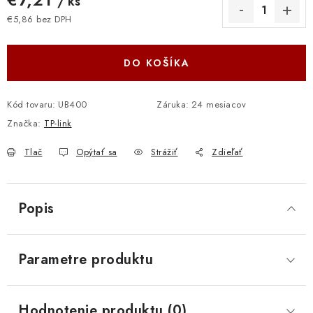
/ ks
€5,86 bez DPH
Jednotková cena:
DO KOŠÍKA
Kód tovaru:
UB400
Záruka
:
24 mesiacov
Značka:
TP-link
Tlač
Opýtať sa
Strážiť
Zdieľať
Popis
Parametre produktu
Hodnotenie produktu (0)