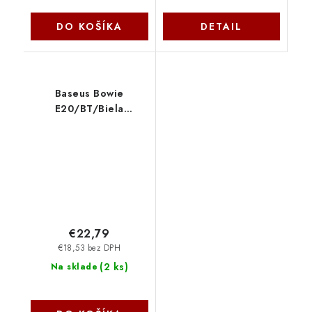
DO KOŠÍKA
DETAIL
Baseus Bowie
E20/BT/Biela
6932172655983
NoName
€22,79
€18,53 bez DPH
(
2 ks
)
Na sklade