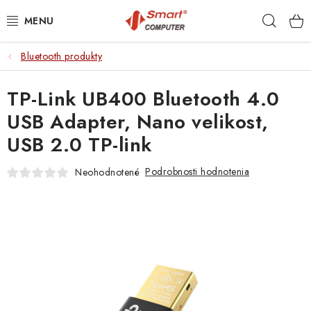
Prejsť
Hľad
na
obsah
Bluetooth produkty
NOTEBOOKY
TP-Link UB400 Bluetooth 4.0
MOBILNÉ ZARIADENIA
USB Adapter, Nano velikost,
PC A KOMPONENTY
USB 2.0 TP-link
PERIFÉRIE
Podrobnosti hodnotenia
Neohodnotené
TLAČIARNE
SIETE
ELEKTRONIKA