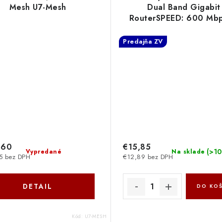
Mesh U7-Mesh
Dual Band Gigabit
RouterSPEED: 600 Mbp
2.4 GHz + 1300 Mbps 
GHz SPEC: 6× Fixed E
Predajňa ZV
MR50G TP-link
,60
€15,85
(
>10
Vypredané
Na sklade
5 bez DPH
€12,89 bez DPH
DETAIL
DO KOŠ
Kód:
U7-MESH