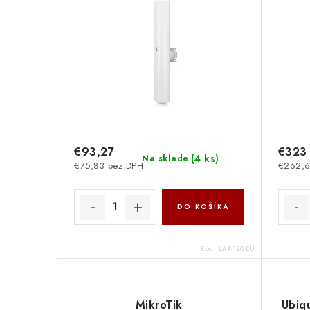
€93,27
€323
(
4 ks
)
Na sklade
€75,83 bez DPH
€262,6
DO KOŠÍKA
Kód:
LAP-120-EU
MikroTik
Ubiqu