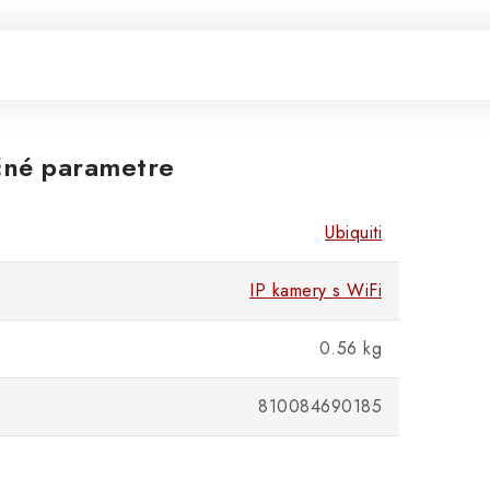
né parametre
Ubiquiti
IP kamery s WiFi
0.56 kg
810084690185