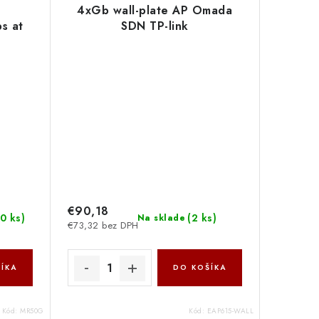
4xGb wall-plate AP Omada
s at
SDN TP-link
at 5
xter
€90,18
0 ks
)
(
2 ks
)
Na sklade
€73,32 bez DPH
ÍKA
DO KOŠÍKA
Kód:
MR50G
Kód:
EAP615-WALL