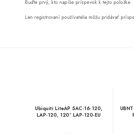
Buďte prvý, kto napíše príspevok k tejto položke.
Len registrovaní používatelia môžu pridávať prís
Ubiquiti LiteAP 5AC-16-120,
UBNT 
LAP-120, 120° LAP-120-EU