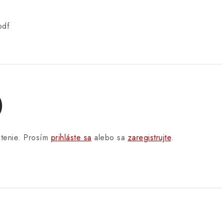
pdf
)
otenie. Prosím
prihláste sa
alebo sa
zaregistrujte
.