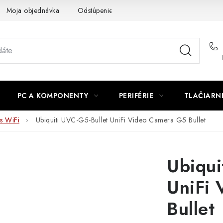
Moja objednávka
Odstúpenie od zmluvy
Formuláre na stiah
PC A KOMPONENTY
PERIFÉRIE
TLAČIARN
s WiFi
Ubiquiti UVC-G5-Bullet UniFi Video Camera G5 Bullet
Ubiqui
UniFi
Bullet