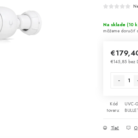
N
Na sklade
(
10 k
€179,
€145,85 bez
Jednotková 
Kód
UVC-G
tovaru:
BULLE
Tlač
O