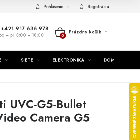
nutie
Napíšte nám
Prihlásenie
Registrácia
+421 917 636 978
Prázdny košík
po – pi: 8:00 – 18:00
NÁKUPNÝ
KOŠÍK
E
SIETE
ELEKTRONIKA
DOMÁCNOSŤ
ti UVC-G5-Bullet
 Video Camera G5