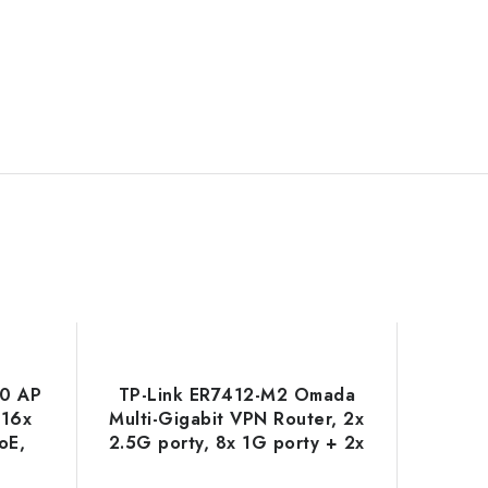
00 AP
TP-Link ER7412-M2 Omada
 16x
Multi-Gigabit VPN Router, 2x
oE,
2.5G porty, 8x 1G porty + 2x
 AP
SFP TP-link