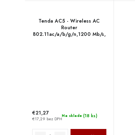
Tenda AC5 - Wireless AC
Router
802.11ac/a/b/g/n,1200 Mb/s,
VPN, IPTV, WISP, Universal
Repeater 75011827
€21,27
(
18 ks
)
Na sklade
€17,29 bez DPH