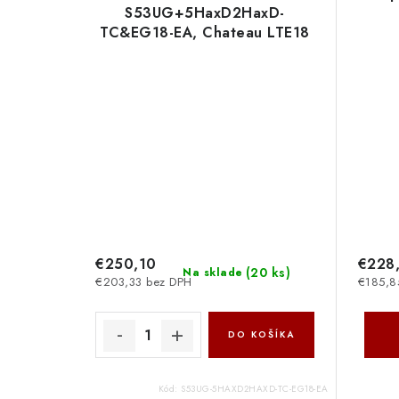
S53UG+5HaxD2HaxD-
TC&EG18-EA, Chateau LTE18
ax kit
€250,10
€228
(
20 ks
)
Na sklade
€203,33 bez DPH
€185,8
DO KOŠÍKA
Kód:
S53UG-5HAXD2HAXD-TC-EG18-EA