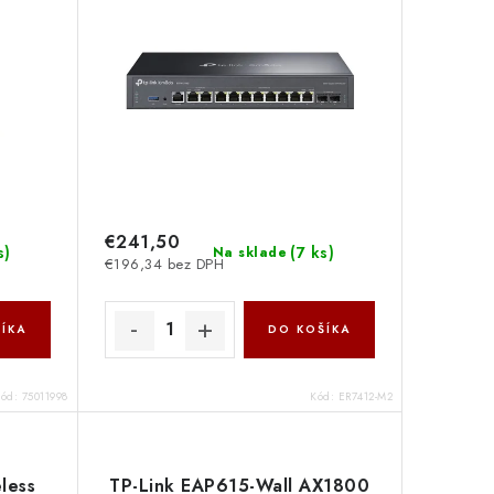
€241,50
s
)
(
7 ks
)
Na sklade
€196,34 bez DPH
ÍKA
DO KOŠÍKA
Kód:
75011998
Kód:
ER7412-M2
less
TP-Link EAP615-Wall AX1800