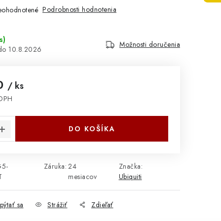
Podrobnosti hodnotenia
eohodnotené
s
)
Možnosti doručenia
10.8.2026
40
/ ks
 DPH
cena:
DO KOŠÍKA
5-
Záruka
:
24
Značka:
T
mesiacov
Ubiquiti
pýtať sa
Strážiť
Zdieľať