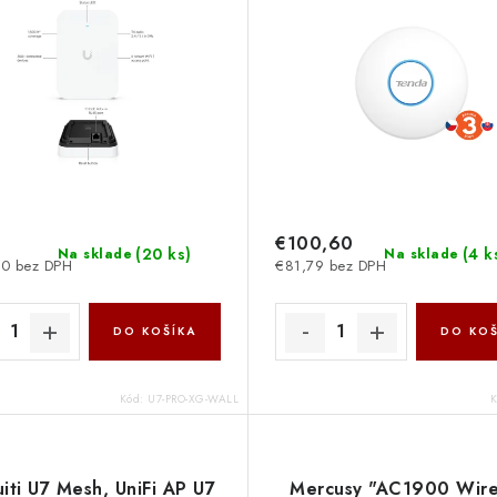
75011998
€100,60
(
20 ks
)
(
4 k
Na sklade
Na sklade
0 bez DPH
€81,79 bez DPH
DO KOŠÍKA
DO KOŠ
Kód:
U7-PRO-XG-WALL
iti U7 Mesh, UniFi AP U7
Mercusy "AC1900 Wire