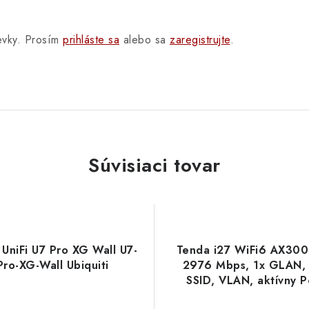
pevky. Prosím
prihláste sa
alebo sa
zaregistrujte
.
Súvisiaci tovar
UniFi U7 Pro XG Wall U7-
Tenda i27 WiFi6 AX30
Pro-XG-Wall Ubiquiti
2976 Mbps, 1x GLAN,
SSID, VLAN, aktívny P
stena/strop, Client +