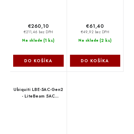
€260,10
€61,40
€211,46 bez DPH
€49,92 bez DPH
(
1 ks
)
(
2 ks
)
Na sklade
Na sklade
DO KOŠÍKA
DO KOŠÍKA
Ubiquiti LBE-5AC-Gen2
- LiteBeam 5AC
Generation 2 (5-pack)
LBE-5AC-Gen2-5