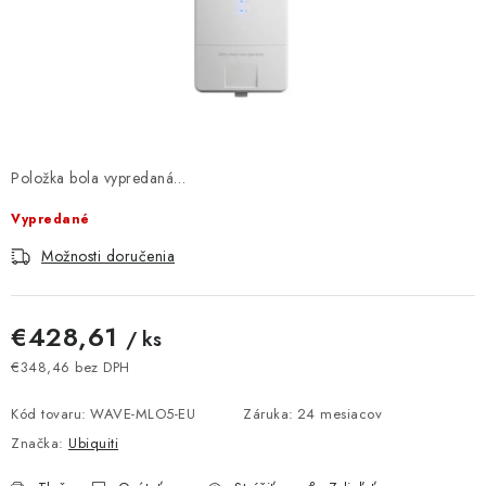
DOMÁCNOSŤ
: DOBRÁ CENA
: PREDAJŇA ZV
: OBĽÚBENÉ PRODUKTY
Položka bola vypredaná…
Vypredané
: TOP PRODUKTY
Možnosti doručenia
: NOVÉ PRODUKTY
€428,61
/ ks
ZNAČKY
€348,46 bez DPH
Jednotková cena:
Obchodné podmienky
Ochrana osobných údajov
Kód tovaru:
WAVE-MLO5-EU
Záruka
:
24 mesiacov
Moja objednávka
Odstúpenie od zmluvy
Značka:
Ubiquiti
Formuláre na stiahnutie
Napíšte nám