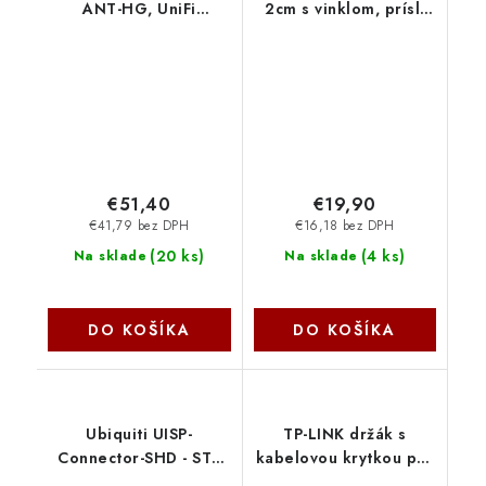
ANT-HG, UniFi
2cm s vinklom, prísl.
SuperLink High-Gain
PN1242V OEM
Antenna
€51,40
€19,90
€41,79 bez DPH
€16,18 bez DPH
(
20 ks
)
(
4 ks
)
Na sklade
Na sklade
DO KOŠÍKA
DO KOŠÍKA
Ubiquiti UISP-
TP-LINK držák s
Connector-SHD - STP
kabelovou krytkou pro
RJ45 konektor, Cat5,
kamery VIGI