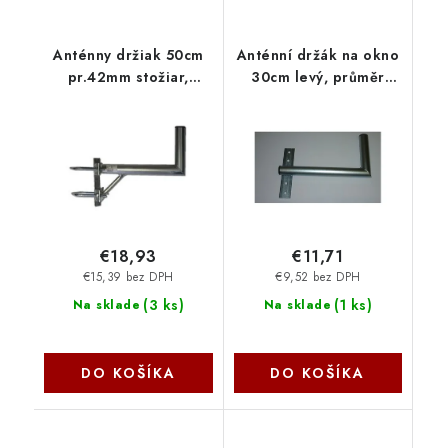
Anténny držiak 50cm
Anténní držák na okno
pr.42mm stožiar,
30cm levý, průměr
2xvinkel, R100mm
42mm K30O42L OEM
PK50S422VV100 OEM
€18,93
€11,71
€15,39 bez DPH
€9,52 bez DPH
(
3 ks
)
(
1 ks
)
Na sklade
Na sklade
DO KOŠÍKA
DO KOŠÍKA