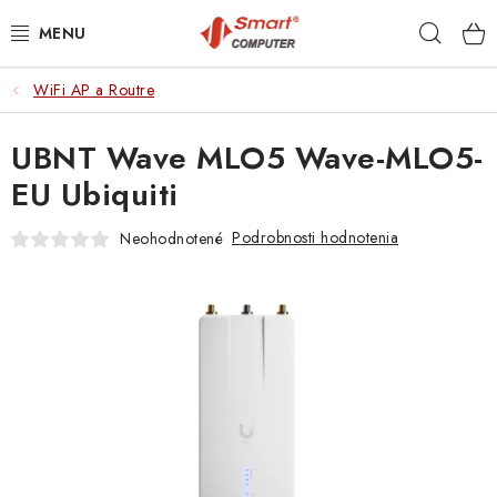
Prejsť
Hľad
na
obsah
WiFi AP a Routre
NOTEBOOKY
UBNT Wave MLO5 Wave-MLO5-
MOBILNÉ ZARIADENIA
EU Ubiquiti
PC A KOMPONENTY
Podrobnosti hodnotenia
Neohodnotené
PERIFÉRIE
TLAČIARNE
SIETE
ELEKTRONIKA