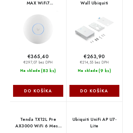
MAX WiFi7
Wall Ubiquiti
(688/8600/5765Mbps)
U7-PRO-MAX
€365,40
€263,90
€297,07 bez DPH
€214,55 bez DPH
(
83 ks
)
(
9 ks
)
Na sklade
Na sklade
DO KOŠÍKA
DO KOŠÍKA
Tenda TX12L Pre
Ubiquiti UniFi AP U7-
AX3000 WiFi 6 Mesh
Lite
Router, 1x GWAN, 3x