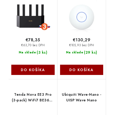
GLAN, IPv6, 5x 6dBi,
WPA 3, CZ app
75011990
€78,35
€130,29
€63,70 bez DPH
€105,93 bez DPH
(
3 ks
)
(
29 ks
)
Na sklade
Na sklade
DO KOŠÍKA
DO KOŠÍKA
Tenda Nova EE3 Pro
Ubiquiti Wave-Nano -
(3-pack) WiFi7 BE3600
UISP Wave Nano
Mesh Gigabit systém,
9x GLAN/GWAN,