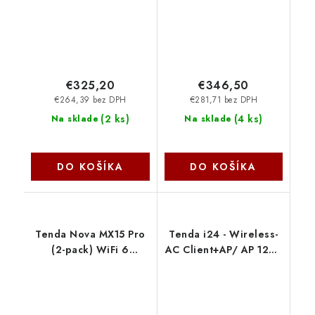
WPA3, VPN, CZ app
75012036
€325,20
€346,50
€264,39 bez DPH
€281,71 bez DPH
(
2 ks
)
(
4 ks
)
Na sklade
Na sklade
DO KOŠÍKA
DO KOŠÍKA
Tenda Nova MX15 Pro
Tenda i24 - Wireless-
(2-pack) WiFi 6
AC Client+AP/ AP 1200
AX5400 Mesh Gigabit
Mb/s, PoE/DC, 1x
systém, 6x
GLAN, 12x SSID, MIMO,
GLAN/GWAN, WPA3,
256 clients 75011840
VPN, CZ app 75012011