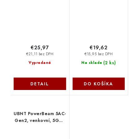
8p8c, drát, pozlacený,
C400/C440/C440-W
AWG24
na stěnu nebo strop
bílý D-VIGIC4X-C OEM
€25,97
€19,62
€21,11 bez DPH
€15,95 bez DPH
(
2 ks
)
Vypredané
Na sklade
DETAIL
DO KOŠÍKA
UBNT PowerBeam 5AC-
Gen2, venkovní, 5GHz
AC,2x25dBi PBE-5AC-
Gen2 Ubiquiti