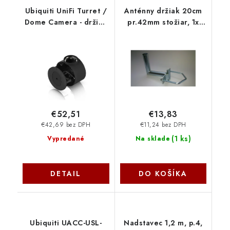
Ubiquiti UniFi Turret /
Anténny držiak 20cm
Dome Camera - držiak
pr.42mm stožiar, 1x
pre zavesenie kamery
vinkel, R100mm
(čierna) UACC-Camera-
PK20S421V100 OEM
CJB-B
€52,51
€13,83
€42,69 bez DPH
€11,24 bez DPH
(
1 ks
)
Vypredané
Na sklade
DETAIL
DO KOŠÍKA
Ubiquiti UACC-USL-
Nadstavec 1,2 m, p.4,