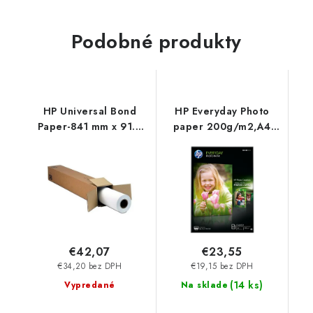
Podobné produkty
HP Universal Bond
HP Everyday Photo
Paper-841 mm x 91.4
paper 200g/m2,A4
m, 80 g/m2, 91.4 m,
100 sh. NEW Q2510A
Q8005A
€42,07
€23,55
€34,20 bez DPH
€19,15 bez DPH
(
14 ks
)
Vypredané
Na sklade