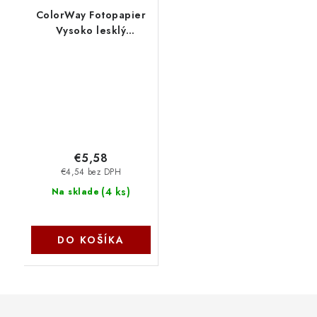
ColorWay Fotopapier
Vysoko lesklý
230g/m,20ks,A4
PG230020A4
€5,58
€4,54 bez DPH
(
4 ks
)
Na sklade
DO KOŠÍKA