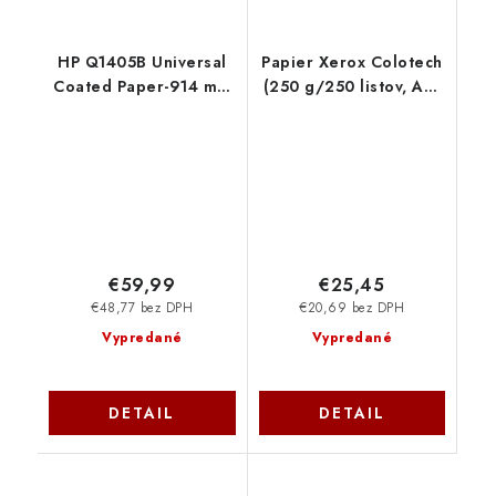
HP Q1405B Universal
Papier Xerox Colotech
Coated Paper-914 mm
(250 g/250 listov, A4)
x 45.7 m (36 in x 150
003R94671
ft), 4.9 mil, 90 g/m2
€59,99
€25,45
€48,77 bez DPH
€20,69 bez DPH
Vypredané
Vypredané
DETAIL
DETAIL