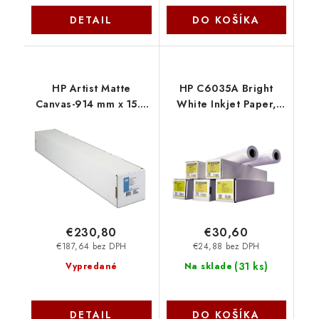
DETAIL
DO KOŠÍKA
HP Artist Matte
HP C6035A Bright
Canvas-914 mm x 15.2
White Inkjet Paper,
m (36 in x 50 ft), 16
610mm, 45 m, 90 g/m2
mil, 390 g/m2,
(E4J55B)
€230,80
€30,60
€187,64 bez DPH
€24,88 bez DPH
(
31 ks
)
Vypredané
Na sklade
DETAIL
DO KOŠÍKA