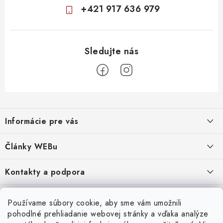
+421 917 636 979
Z
á
Informácie pre vás
p
ä
Obchodné podmienky
Články WEBu
t
Ochrana osobných údajov
i
Dôležité oznamy
Kontakty a podpora
16.6.2026
e
Moja objednávka
Predajňa a sídlo spoločnosti
Servisné služby
Odstúpenie od zmluvy
Nákup na splátky
Používame súbory cookie, aby sme vám umožnili
2.8.2022
23.10.2022
pohodlné prehliadanie webovej stránky a vďaka analýze
Formuláre na stiahnutie
Servis a služby pre Vás
Doprava - UPS
Doprava - Packeta
Splátky - Home Credit