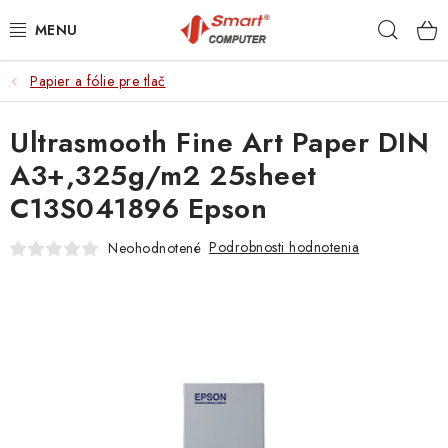
Prejsť
Hľad
na
obsah
Papier a fólie pre tlač
NOTEBOOKY
Ultrasmooth Fine Art Paper DIN
MOBILNÉ ZARIADENIA
A3+,325g/m2 25sheet
PC A KOMPONENTY
C13S041896 Epson
PERIFÉRIE
Podrobnosti hodnotenia
Neohodnotené
TLAČIARNE
SIETE
ELEKTRONIKA