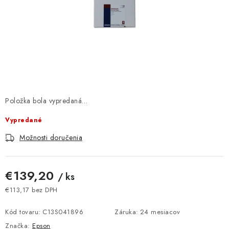
DOMÁCNOSŤ
: DOBRÁ CENA
: PREDAJŇA ZV
: OBĽÚBENÉ PRODUKTY
Položka bola vypredaná…
: TOP PRODUKTY
Vypredané
: NOVÉ PRODUKTY
Možnosti doručenia
ZNAČKY
€139,20
/ ks
Obchodné podmienky
Ochrana osobných údajov
€113,17 bez DPH
Jednotková cena:
Moja objednávka
Odstúpenie od zmluvy
Kód tovaru:
C13S041896
Záruka
:
24 mesiacov
Formuláre na stiahnutie
Napíšte nám
Značka:
Epson