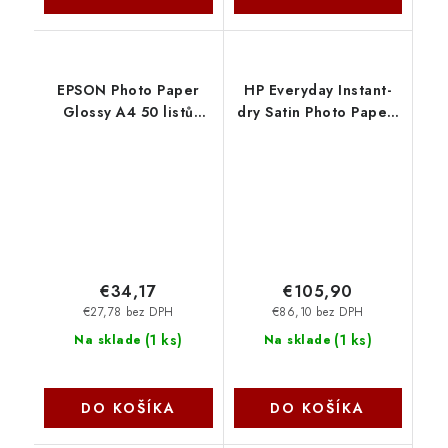
EPSON Photo Paper
HP Everyday Instant-
Glossy A4 50 listů
dry Satin Photo Paper-
C13S042539 Epson
610 mm x 30.5 m (24 in
x 100 ft), 9.1 mil, 235
g/m2, Q8920A
€34,17
€105,90
€27,78 bez DPH
€86,10 bez DPH
(
1 ks
)
(
1 ks
)
Na sklade
Na sklade
DO KOŠÍKA
DO KOŠÍKA