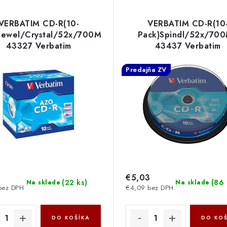
VERBATIM CD-R(10-
VERBATIM CD-R(10
Jewel/Crystal/52x/700MB
Pack)Spindl/52x/70
43327 Verbatim
43437 Verbatim
Predajňa ZV
5
€5,03
(
22 ks
)
(
86 
Na sklade
Na sklade
bez DPH
€4,09 bez DPH
DO KOŠÍKA
DO KOŠ