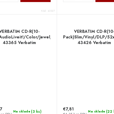
Kód:
43327
VERBATIM CD-R(10-
VERBATIM CD-R(10
AudioLiveit!/Color/Jewel/80m
Pack)Slim/Vinyl/DLP/5
43365 Verbatim
43426 Verbatim
27
€7,81
(
3 ks
)
(
22 
Na sklade
Na sklade