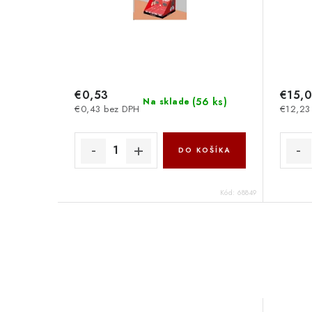
€0,53
€15,
(
56 ks
)
Na sklade
€0,43 bez DPH
€12,23
DO KOŠÍKA
Kód:
68849