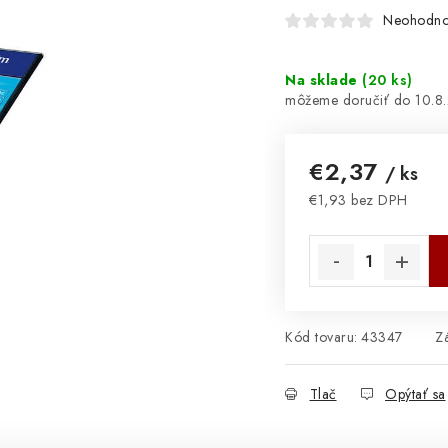
Neohodno
Na sklade
(
20 ks
)
10.8
€2,37
/ ks
€1,93 bez DPH
Jednotková cena:
Kód tovaru:
43347
Z
Tlač
Opýtať sa