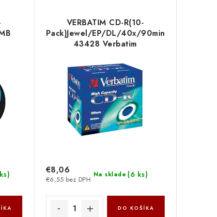
-
VERBATIM CD-R(10-
0MB
Pack)Jewel/EP/DL/40x/90min/800MB
43428 Verbatim
€8,06
ks
)
(
6 ks
)
Na sklade
€6,55 bez DPH
ÍKA
DO KOŠÍKA