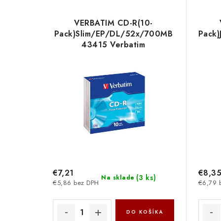
VERBATIM CD-R(10-
Pack)Slim/EP/DL/52x/700MB
Pack)
43415 Verbatim
€7,21
€8,3
(
3 ks
)
Na sklade
€5,86 bez DPH
€6,79 
DO KOŠÍKA