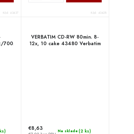
Kód:
43437
Kód:
43428
-
VERBATIM CD-RW 80min. 8-
2x/700MB
12x, 10 cake 43480 Verbatim
€8,63
ks
)
(
2 ks
)
Na sklade