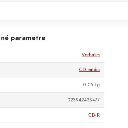
né parametre
Verbatim
CD média
0.05 kg
023942433477
CD-R