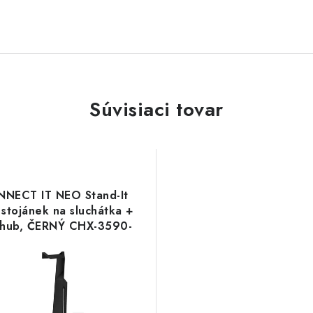
Súvisiaci tovar
NECT IT NEO Stand-It
stojánek na sluchátka +
 hub, ČERNÝ CHX-3590-
BK Connect IT