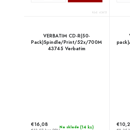
Kód:
43415
VERBATIM CD-R(50-
Pack)Spindle/Print/52x/700MB/NoID
pack)
43745 Verbatim
€16,08
€10,
(
14 ks
)
Na sklade