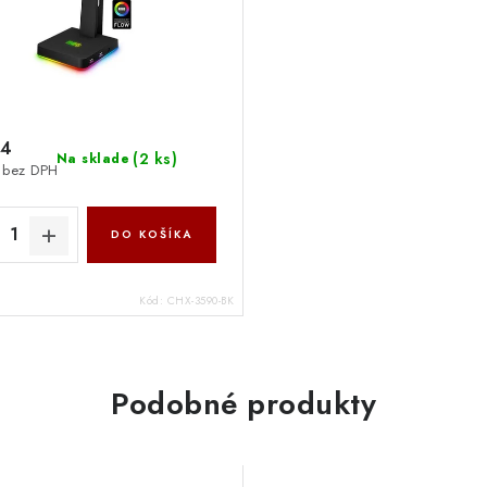
04
(
2 ks
)
Na sklade
 bez DPH
DO KOŠÍKA
Kód:
CHX-3590-BK
Podobné produkty