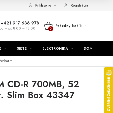
nutie
Napíšte nám
Prihlásenie
Registrácia
+421 917 636 978
Prázdny košík
po – pi: 8:00 – 18:00
NÁKUPNÝ
KOŠÍK
E
SIETE
ELEKTRONIKA
DOMÁCNOSŤ
Verbatim
M CD-R 700MB, 52
t. Slim Box 43347