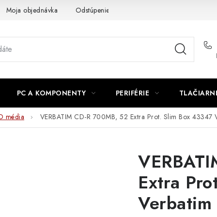
Moja objednávka
Odstúpenie od zmluvy
Formuláre na stiah
PC A KOMPONENTY
PERIFÉRIE
TLAČIARN
D média
VERBATIM CD-R 700MB, 52 Extra Prot. Slim Box 43347 
VERBATI
Extra Pro
Verbatim