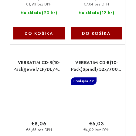
€1,93 bez DPH
€7,04 bez DPH
(
20 ks
)
(
12 ks
)
Na sklade
Na sklade
DO KOŠÍKA
DO KOŠÍKA
VERBATIM CD-R(10-
VERBATIM CD-R(10-
Pack)Jewel/EP/DL/40x/90min/800MB
Pack)Spindl/52x/700MB
43428 Verbatim
43437 Verbatim
Predajňa ZV
€8,06
€5,03
€6,55 bez DPH
€4,09 bez DPH