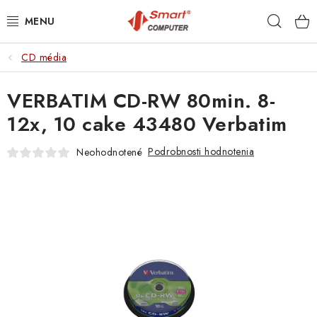
Prejsť
Hľad
na
obsah
CD média
NOTEBOOKY
VERBATIM CD-RW 80min. 8-
MOBILNÉ ZARIADENIA
12x, 10 cake 43480 Verbatim
PC A KOMPONENTY
Podrobnosti hodnotenia
Neohodnotené
PERIFÉRIE
TLAČIARNE
SIETE
ELEKTRONIKA