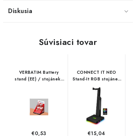
Diskusia
Súvisiaci tovar
VERBATIM Battery
CONNECT IT NEO
stand (EE) / stojánek -
Stand-It RGB stojánek
propagační materiál
na sluchátka + USB
68849 Verbatim
hub, ČERNÝ CHX-3590-
BK Connect IT
€0,53
€15,04