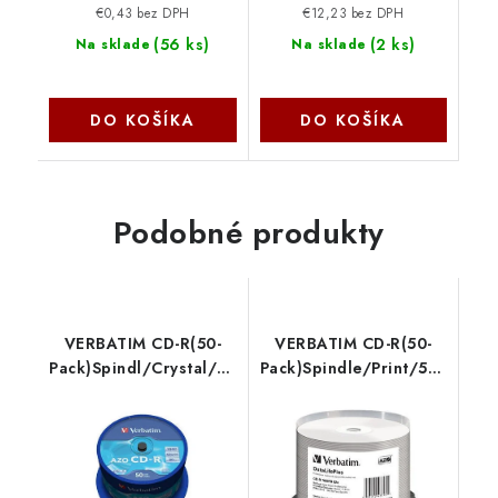
€0,43 bez DPH
€12,23 bez DPH
(
56 ks
)
(
2 ks
)
Na sklade
Na sklade
DO KOŠÍKA
DO KOŠÍKA
Podobné produkty
VERBATIM CD-R(50-
VERBATIM CD-R(50-
Pack)Spindl/Crystal/DLP/52x/700MB
Pack)Spindle/Print/52x/700
43343 Verbatim
43745 Verbatim