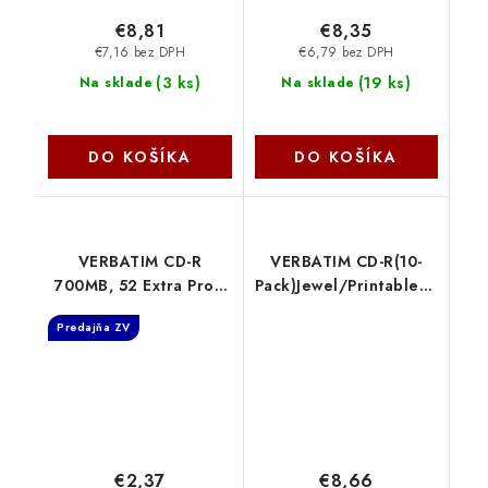
€8,81
€8,35
€7,16 bez DPH
€6,79 bez DPH
(
3 ks
)
(
19 ks
)
Na sklade
Na sklade
DO KOŠÍKA
DO KOŠÍKA
VERBATIM CD-R
VERBATIM CD-R(10-
700MB, 52 Extra Prot.
Pack)Jewel/Printable/52x/7
Slim Box 43347
43325 Verbatim
Predajňa ZV
Verbatim
€2,37
€8,66