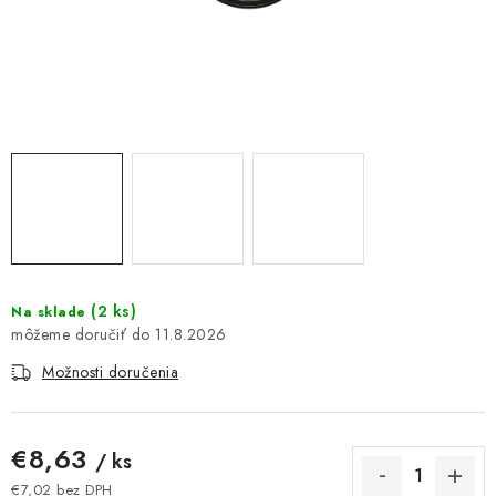
DOMÁCNOSŤ
: DOBRÁ CENA
: PREDAJŇA ZV
: OBĽÚBENÉ PRODUKTY
: TOP PRODUKTY
: NOVÉ PRODUKTY
(
2 ks
)
Na sklade
11.8.2026
ZNAČKY
Možnosti doručenia
Obchodné podmienky
Ochrana osobných údajov
Moja objednávka
Odstúpenie od zmluvy
€8,63
/ ks
Formuláre na stiahnutie
Napíšte nám
€7,02 bez DPH