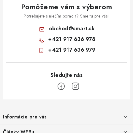
Pomôžeme vám s výberom
Potrebujete s niečím poradiť? Sme tu pre vás!
obchod
@
smart.sk
+421 917 636 978
+421 917 636 979
Z
á
Informácie pre vás
p
ä
Obchodné podmienky
Články WEBu