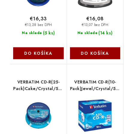
€16,33
€16,08
€13,28 bez DPH
€13,07 bez DPH
(
5 ks
)
(
14 ks
)
Na sklade
Na sklade
DO KOŠÍKA
DO KOŠÍKA
VERBATIM CD-R(25-
VERBATIM CD-R(10-
Pack)Cake/Crystal/52x/700MB
Pack)Jewel/Crystal/52x/700
43352 Verbatim
43327 Verbatim