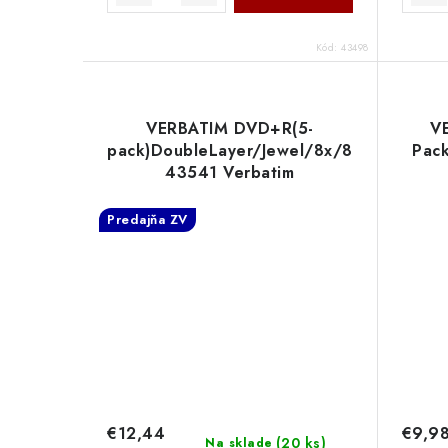
Kód:
43498
VERBATIM DVD+R(5-
V
pack)DoubleLayer/Jewel/8x/8,5GB
Pac
43541 Verbatim
Predajňa ZV
€12,44
€9,9
(
20 ks
)
Na sklade