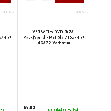
Kód:
43521
Kód:
43519
-
VERBATIM DVD-R(25-
6x/4.7GB
Pack)Spindl/MattSlvr/16x/4.7GB
43522 Verbatim
€9,82
ks
)
(
99 ks
)
Na sklade