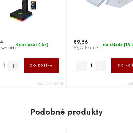
04
€9,56
(
2 ks
)
(
18 
Na sklade
Na sklade
 bez DPH
€7,77 bez DPH
DO KOŠÍKA
DO KOŠ
Kód:
CHX-3590-BK
Kó
Podobné produkty