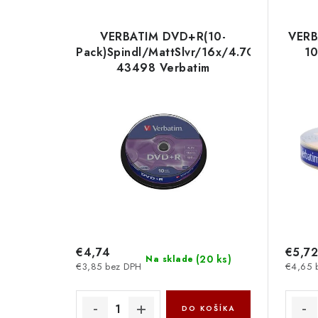
VERBATIM DVD+R(10-
VERB
Pack)Spindl/MattSlvr/16x/4.7GB
10
43498 Verbatim
€4,74
€5,72
(
20 ks
)
Na sklade
€3,85 bez DPH
€4,65 
DO KOŠÍKA