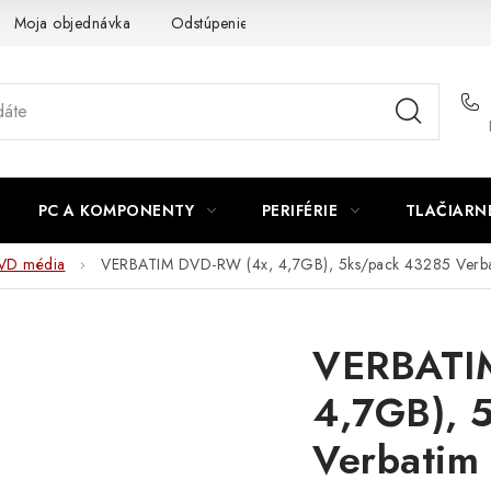
Moja objednávka
Odstúpenie od zmluvy
Formuláre na stiah
PC A KOMPONENTY
PERIFÉRIE
TLAČIARN
VD média
VERBATIM DVD-RW (4x, 4,7GB), 5ks/pack 43285 Verb
VERBATI
4,7GB), 
Verbatim