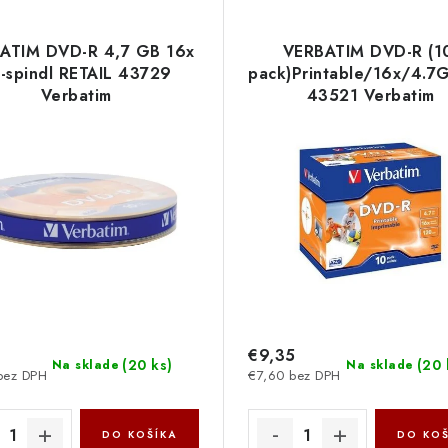
ATIM DVD-R 4,7 GB 16x
VERBATIM DVD-R (1
-spindl RETAIL 43729
pack)Printable/16x/4.7
Verbatim
43521 Verbatim
€9,35
(
20 ks
)
(
20 
Na sklade
Na sklade
bez DPH
€7,60 bez DPH
DO KOŠÍKA
DO KOŠ