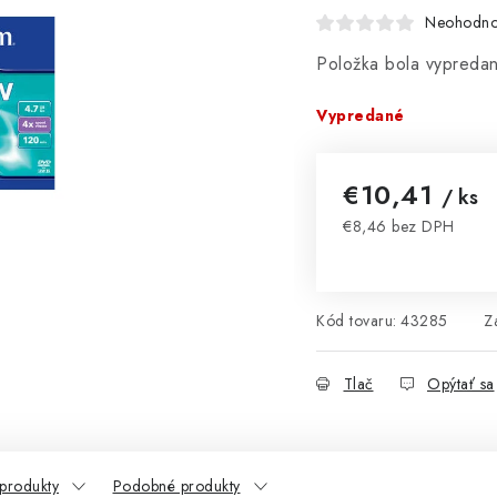
Neohodno
Položka bola vypred
Vypredané
€10,41
/ ks
€8,46 bez DPH
Jednotková cena:
Kód tovaru:
43285
Z
Tlač
Opýtať sa
 produkty
Podobné produkty