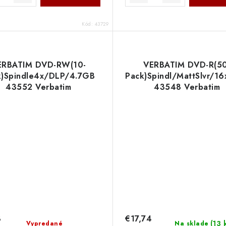
Kód:
43729
ERBATIM DVD-RW(10-
VERBATIM DVD-R(50
k)Spindle4x/DLP/4.7GB
Pack)Spindl/MattSlvr/1
43552 Verbatim
43548 Verbatim
8
€17,74
(
13 
Vypredané
Na sklade