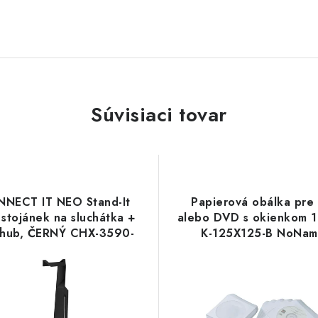
Súvisiaci tovar
NECT IT NEO Stand-It
Papierová obálka pre
stojánek na sluchátka +
alebo DVD s okienkom 1
 hub, ČERNÝ CHX-3590-
K-125X125-B NoNa
BK Connect IT