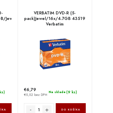
0-
VERBATIM DVD-R (5-
GB/Jewel
pack)Jewel/16x/4.7GB 43519
Verbatim
€6,79
ks
)
(
9 ks
)
Na sklade
€5,52 bez DPH
ÍKA
DO KOŠÍKA