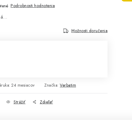
Podrobnosti hodnotenia
tené
aná…
Možnosti doručenia
áruka
:
24 mesiacov
Značka:
Verbatim
Strážiť
Zdieľať