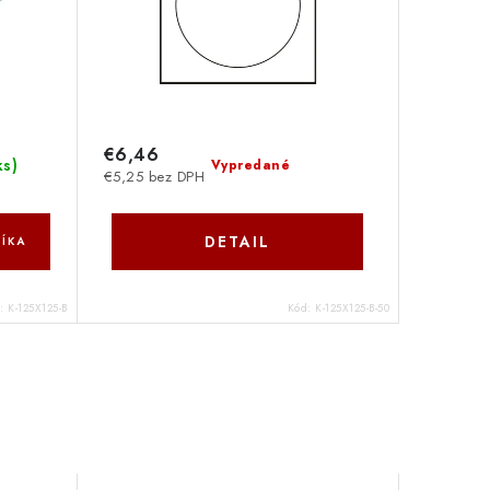
€6,46
ks
)
Vypredané
€5,25 bez DPH
DETAIL
ÍKA
d:
K-125X125-B
Kód:
K-125X125-B-50