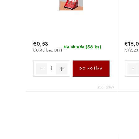
€0,53
€15,
(
56 ks
)
Na sklade
€0,43 bez DPH
€12,23
DO KOŠÍKA
Kód:
68849