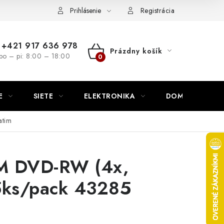
nutie
Napíšte nám
Prihlásenie
Registrácia
+421 917 636 978
Prázdny košík
po – pi: 8:00 – 18:00
NÁKUPNÝ
KOŠÍK
E
SIETE
ELEKTRONIKA
DOMÁCNOSŤ
atim
M DVD-RW (4x,
5ks/pack 43285