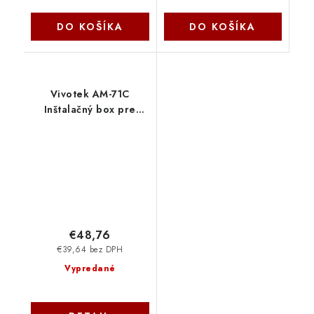
DO KOŠÍKA
DO KOŠÍKA
Vivotek AM-71C
Inštalačný box pre
IB9360-H, IB9368-HT,
IB9380-H, IB9388-HT,
IB9389-(E)H, IB9389-
(E)HM/HT
€48,76
€39,64 bez DPH
Vypredané