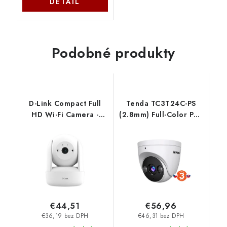
DETAIL
Podobné produkty
D-Link Compact Full
Tenda TC3T24C-PS
HD Wi-Fi Camera -
(2.8mm) Full-Color PoE
DCS-6100LHV2 DCS-
4Mpx kamera, OnViF,
6501LH-EC1
detekcia pohybu,
osoby, vozidla, zvuku,
H.265+ 75012043
€44,51
€56,96
€36,19 bez DPH
€46,31 bez DPH