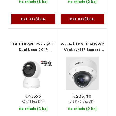
(
8 ks
)
(
2 ks
)
Na sklade
Na sklade
DO KOŠÍKA
DO KOŠÍKA
iGET HGWIP222 - WiFi
Vivotek FD9380-HV-V2
Dual Lens 2K IP
Venkovní IP kamera
kamera s LED + IR
5Mpix dome, 111°,
nočným videním, zvuk,
Smart IR 30m, analýza
otočná, CZ aplikácia
člověk/vozidlo, zóny
75020568
€45,65
€233,40
€37,11 bez DPH
€189,76 bez DPH
(
3 ks
)
(
2 ks
)
Na sklade
Na sklade