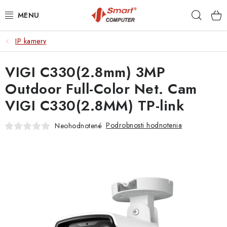
Prejsť
Hľad
na
obsah
IP kamery
NOTEBOOKY
VIGI C330(2.8mm) 3MP
MOBILNÉ ZARIADENIA
Outdoor Full-Color Net. Cam
PC A KOMPONENTY
VIGI C330(2.8MM) TP-link
PERIFÉRIE
Podrobnosti hodnotenia
Neohodnotené
TLAČIARNE
SIETE
ELEKTRONIKA