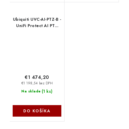
Ubiquiti UVC-AI-PTZ-B -
UniFi Protect AI PTZ
Industrial, čierna
€1 474,20
€1 198,54 bez DPH
(
1 ks
)
Na sklade
DO KOŠÍKA