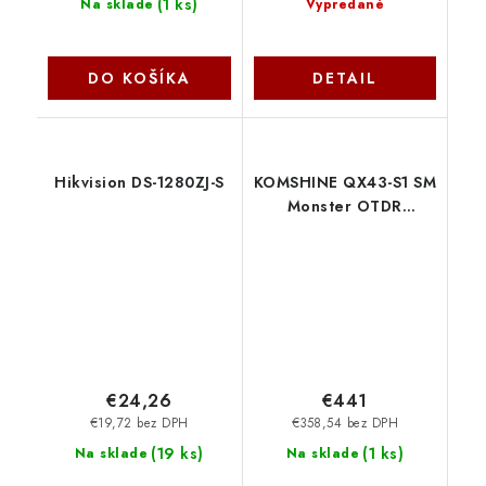
(
1 ks
)
Na sklade
Vypredané
DO KOŠÍKA
DETAIL
Hikvision DS-1280ZJ-S
KOMSHINE QX43-S1 SM
Monster OTDR
MikroTik
€24,26
€441
€19,72 bez DPH
€358,54 bez DPH
(
19 ks
)
(
1 ks
)
Na sklade
Na sklade