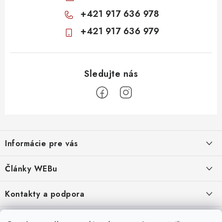
+421 917 636 978
+421 917 636 979
Z
á
Informácie pre vás
p
ä
Obchodné podmienky
Články WEBu
t
Ochrana osobných údajov
i
Dôležité oznamy
Kontakty a podpora
16.6.2026
e
Moja objednávka
Predajňa a sídlo spoločnosti
Servisné služby
Odstúpenie od zmluvy
Nákup na splátky