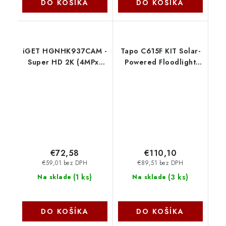
DO KOŠÍKA
DO KOŠÍKA
iGET HGNHK937CAM -
Tapo C615F KIT Solar-
Super HD 2K (4MPx)
Powered Floodlight
PoE IP kamera, IP66,
Pán/Tilt TP-link
zvuk, IR + LED nočný
prísvit, ONVIF 2.6
75020570
€72,58
€110,10
€59,01 bez DPH
€89,51 bez DPH
(
1 ks
)
(
3 ks
)
Na sklade
Na sklade
DO KOŠÍKA
DO KOŠÍKA