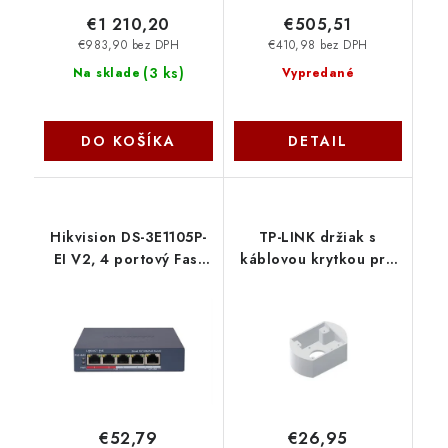
€1 210,20
€505,51
€983,90 bez DPH
€410,98 bez DPH
(
3 ks
)
Na sklade
Vypredané
DO KOŠÍKA
DETAIL
Hikvision DS-3E1105P-
TP-LINK držiak s
EI V2, 4 portový Fast
káblovou krytkou pre
ethernet, Smart PoE
kamery VIGI C540V na
switch
stenu alebo strop,
biely D-VIGIC540V-C
OEM
€52,79
€26,95