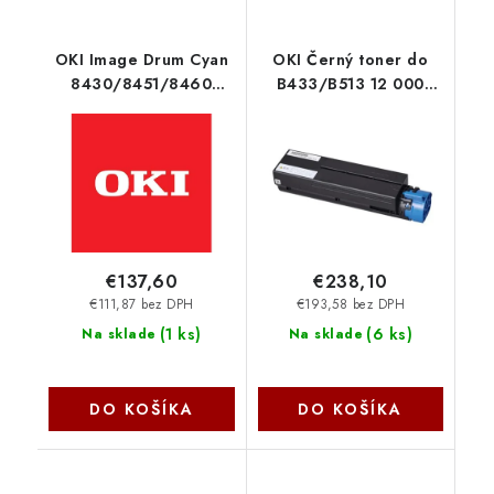
OKI Image Drum Cyan
OKI Černý toner do
8430/8451/8460
B433/B513 12 000
01247403
stran 09006238
€137,60
€238,10
€111,87 bez DPH
€193,58 bez DPH
(
1 ks
)
(
6 ks
)
Na sklade
Na sklade
DO KOŠÍKA
DO KOŠÍKA