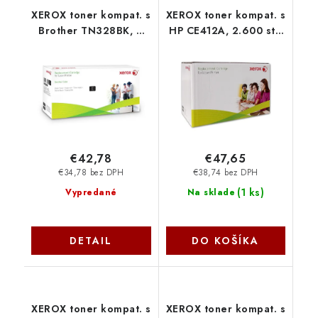
XEROX toner kompat. s
XEROX toner kompat. s
Brother TN328BK, 6
HP CE412A, 2.600 str.
000str Bk 006R03048
Yellow 006R03017
Xerox
Xerox
€42,78
€47,65
€34,78 bez DPH
€38,74 bez DPH
(
1 ks
)
Vypredané
Na sklade
DETAIL
DO KOŠÍKA
XEROX toner kompat. s
XEROX toner kompat. s