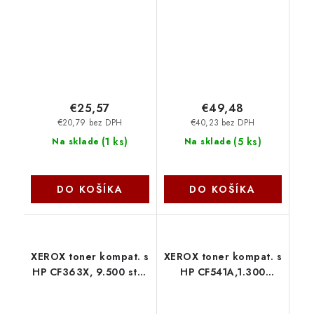
Xerox
Xerox
€25,57
€49,48
€20,79 bez DPH
€40,23 bez DPH
(
1 ks
)
(
5 ks
)
Na sklade
Na sklade
DO KOŠÍKA
DO KOŠÍKA
XEROX toner kompat. s
XEROX toner kompat. s
HP CF363X, 9.500 str.,
HP CF541A,1.300
agent 006R03472
s,cyan 006R03614
Xerox
Xerox