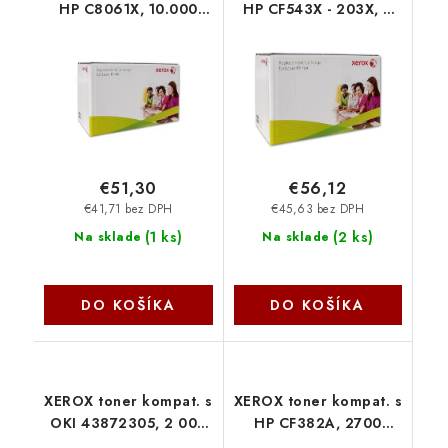
HP C8061X, 10.000
HP CF543X - 203X, 2
Black, čip 003R99601
500 str., mag
Xerox
006R03623 Xerox
€51,30
€56,12
€41,71 bez DPH
€45,63 bez DPH
(
1 ks
)
(
2 ks
)
Na sklade
Na sklade
DO KOŠÍKA
DO KOŠÍKA
XEROX toner kompat. s
XEROX toner kompat. s
OKI 43872305, 2 000
HP CF382A, 2700
str., ye 006R03188
strán, žltá 006R03254