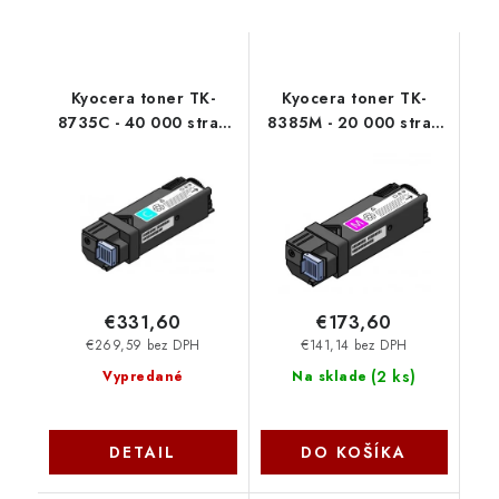
Kyocera toner TK-
Kyocera toner TK-
8735C - 40 000 stran
8385M - 20 000 stran
A4 (při 5% pokrytí),
A4 (při 5% pokrytí),
pro
pro TASKalfa2554ci,
TASKalfa7353/8353ci,
magenta
cyan
€331,60
€173,60
€269,59 bez DPH
€141,14 bez DPH
(
2 ks
)
Vypredané
Na sklade
DETAIL
DO KOŠÍKA