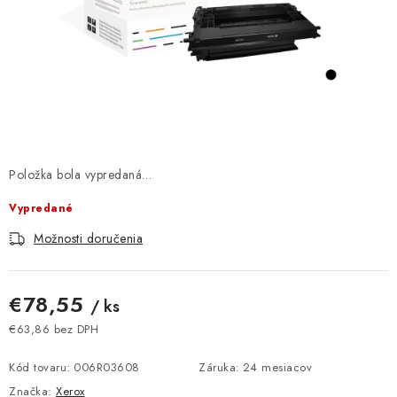
DOMÁCNOSŤ
: DOBRÁ CENA
: PREDAJŇA ZV
: OBĽÚBENÉ PRODUKTY
Položka bola vypredaná…
: TOP PRODUKTY
Vypredané
: NOVÉ PRODUKTY
Možnosti doručenia
ZNAČKY
€78,55
/ ks
Obchodné podmienky
Ochrana osobných údajov
€63,86 bez DPH
Jednotková cena:
Moja objednávka
Odstúpenie od zmluvy
Kód tovaru:
006R03608
Záruka
:
24 mesiacov
Formuláre na stiahnutie
Napíšte nám
Značka:
Xerox