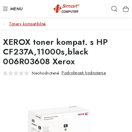
Prejsť
Hľad
na
obsah
Tonery kompatibilné
NOTEBOOKY
XEROX toner kompat. s HP
MOBILNÉ ZARIADENIA
CF237A,11000s,black
PC A KOMPONENTY
006R03608 Xerox
PERIFÉRIE
Podrobnosti hodnotenia
Neohodnotené
TLAČIARNE
SIETE
ELEKTRONIKA