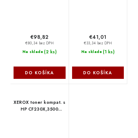
€98,82
€41,01
€80,34 bez DPH
€33,34 bez DPH
(
2 ks
)
(
1 ks
)
Na sklade
Na sklade
DO KOŠÍKA
DO KOŠÍKA
XEROX toner kompat. s
HP CF230X,3500
str.,black 006R03331
Xerox