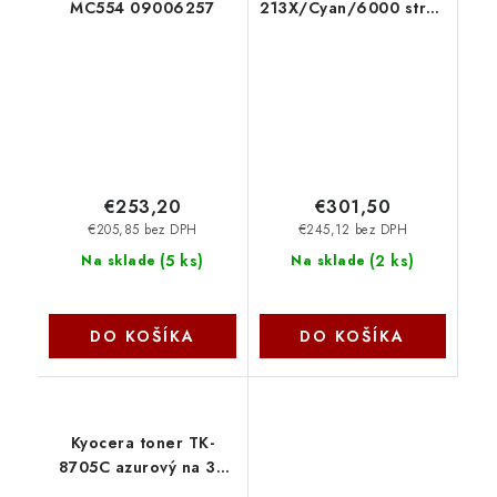
MC554 09006257
213X/Cyan/6000 stran
W2131X
€253,20
€301,50
€205,85 bez DPH
€245,12 bez DPH
(
5 ks
)
(
2 ks
)
Na sklade
Na sklade
DO KOŠÍKA
DO KOŠÍKA
Kyocera toner TK-
8705C azurový na 30
000 A4 (při 5%