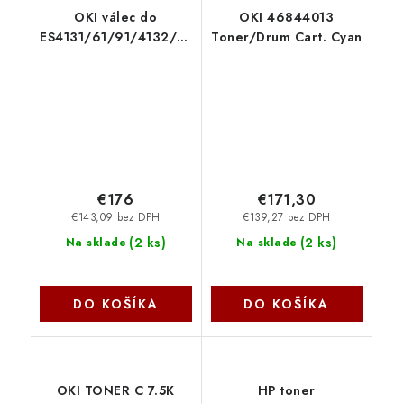
OKI válec do
OKI 46844013
ES4131/61/91/4132/92/5112/62
Toner/Drum Cart. Cyan
( 25 000 stran )
1283601
€176
€171,30
€143,09 bez DPH
€139,27 bez DPH
(
2 ks
)
(
2 ks
)
Na sklade
Na sklade
DO KOŠÍKA
DO KOŠÍKA
OKI TONER C 7.5K
HP toner