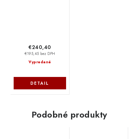
pokrytí), pro TASKalfa
6550/6551/7550/7551ci
€240,40
€195,45 bez DPH
Vypredané
DETAIL
Podobné produkty