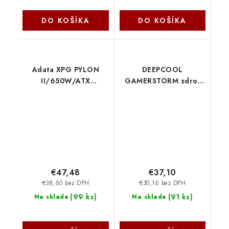
DO KOŠÍKA
DO KOŠÍKA
Adata XPG PYLON
DEEPCOOL
II/650W/ATX
GAMERSTORM zdroj
3.1/80PLUS
500W PF500X, 120mm,
Bronze/Retail
80+ Bronze , černá R-
PYLONII650B-BKCEU
PF500X-HD0B-JGEU
ADATA
€47,48
€37,10
€38,60 bez DPH
€30,16 bez DPH
(
99 ks
)
(
91 ks
)
Na sklade
Na sklade