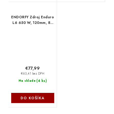
ENDORFY Zdroj Enduro
L6 650 W, 120mm, 80
Plus Gold EY7A019
Endorfy
€77,99
€63,41 bez DPH
(
4 ks
)
Na sklade
DO KOŠÍKA