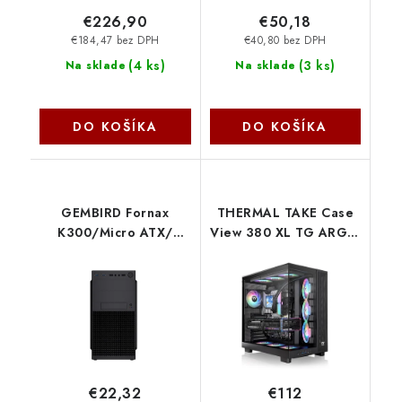
€226,90
€50,18
€184,47 bez DPH
€40,80 bez DPH
(
4 ks
)
(
3 ks
)
Na sklade
Na sklade
DO KOŠÍKA
DO KOŠÍKA
GEMBIRD Fornax
THERMAL TAKE Case
K300/Micro ATX/
View 380 XL TG ARGB,
Čierna CCC-FC-K300
ATX, Průhledná
Gembird
bočnice, 4x 120mm
ARGB Fan, černá CA-
11E-00M1WN-00
Thermaltake
€22,32
€112