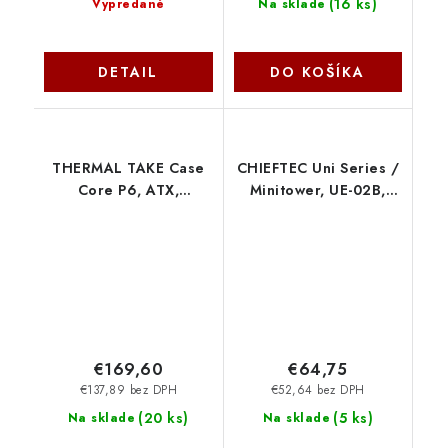
(
16 ks
)
Vypredané
Na sklade
DETAIL
DO KOŠÍKA
THERMAL TAKE Case
CHIEFTEC Uni Series /
Core P6, ATX,
Minitower, UE-02B,
Průhledná bočnice,
250W, čierna Chieftec
černá CA-1V2-
00M1WN-00
Thermaltake
€169,60
€64,75
€137,89 bez DPH
€52,64 bez DPH
(
20 ks
)
(
5 ks
)
Na sklade
Na sklade