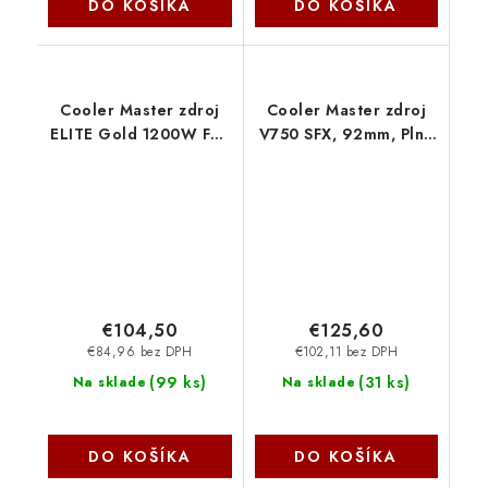
DO KOŠÍKA
DO KOŠÍKA
Cooler Master zdroj
Cooler Master zdroj
ELITE Gold 1200W FM,
V750 SFX, 92mm, Plně
135mm, Plně
modulární 80+ Gold,
modulární, 80 Plus
ATX 3.1 MPY-7501-
Gold, ATX 3.1 MPW-
SFHAGV-3EEU
C001-AFAG-BEU
CoolerMaster
CoolerMaster
€104,50
€125,60
€84,96 bez DPH
€102,11 bez DPH
(
99 ks
)
(
31 ks
)
Na sklade
Na sklade
DO KOŠÍKA
DO KOŠÍKA