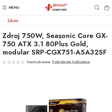
Prejsť
Hľad
na
obsah
Zdroje
NOTEBOOKY
Zdroj 750W, Seasonic Core GX-
MOBILNÉ ZARIADENIA
750 ATX 3.1 80Plus Gold,
PC A KOMPONENTY
modular SRP-CGX751-A5A32SF
PERIFÉRIE
Podrobnosti hodnotenia
Neohodnotené
TLAČIARNE
SIETE
ELEKTRONIKA