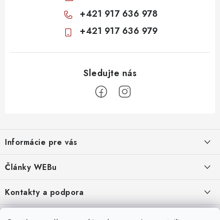
+421 917 636 978
+421 917 636 979
Z
á
Informácie pre vás
p
ä
Obchodné podmienky
Články WEBu
t
Ochrana osobných údajov
i
Dôležité oznamy
Kontakty a podpora
16.6.2026
e
Moja objednávka
Predajňa a sídlo spoločnosti
Servisné služby
Odstúpenie od zmluvy
Nákup na splátky