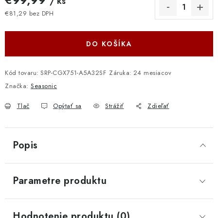
/ ks
€81,29 bez DPH
Jednotková cena:
DO KOŠÍKA
Kód tovaru:
SRP-CGX751-A5A32SF
Záruka
:
24 mesiacov
Značka:
Seasonic
Tlač
Opýtať sa
Strážiť
Zdieľať
Popis
Parametre produktu
Hodnotenie produktu (0)