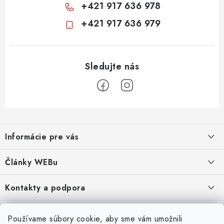
+421 917 636 978
+421 917 636 979
Z
á
Informácie pre vás
p
ä
Obchodné podmienky
Články WEBu
t
Ochrana osobných údajov
i
Dôležité oznamy
Kontakty a podpora
16.6.2026
e
Moja objednávka
Predajňa a sídlo spoločnosti
Servisné služby
Odstúpenie od zmluvy
Nákup na splátky
Používame súbory cookie, aby sme vám umožnili
2.8.2022