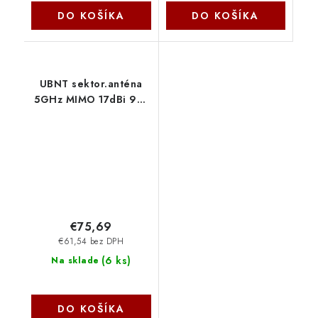
DO KOŠÍKA
DO KOŠÍKA
UBNT sektor.anténa
5GHz MIMO 17dBi 90°
rocket kit AM-5G17-90
Ubiquiti
€75,69
€61,54 bez DPH
(
6 ks
)
Na sklade
DO KOŠÍKA