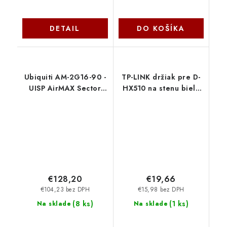
DETAIL
DO KOŠÍKA
Ubiquiti AM-2G16-90 -
TP-LINK držiak pre D-
UISP AirMAX Sector
HX510 na stenu biely
2.4 GHz, 90 °, 16 dBi
OEM
Anténa
€128,20
€19,66
€104,23 bez DPH
€15,98 bez DPH
(
8 ks
)
(
1 ks
)
Na sklade
Na sklade