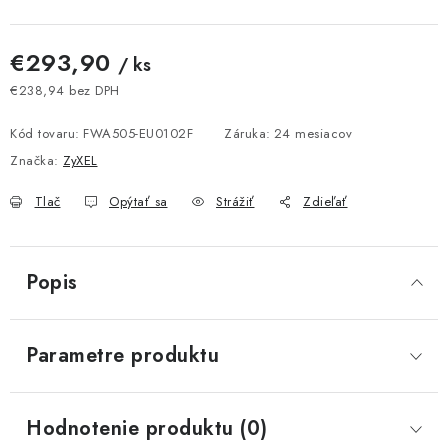
€293,90
/ ks
€238,94 bez DPH
Jednotková cena:
Kód tovaru:
FWA505-EU0102F
Záruka
:
24 mesiacov
Značka:
ZyXEL
Tlač
Opýtať sa
Strážiť
Zdieľať
Popis
Parametre produktu
Hodnotenie produktu (0)