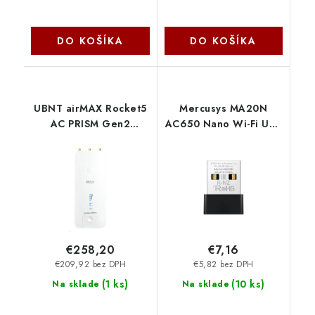
DO KOŠÍKA
DO KOŠÍKA
UBNT airMAX Rocket5
Mercusys MA20N
AC PRISM Gen2
AC650 Nano Wi-Fi USB
[airPRISM, AP/Klient,
Adapter
5150-5875 MHz,
802.11ac, 27dBm,
2xRSMA, 1xGPS] RP-
5AC-Gen2-EU Ubiquiti
€258,20
€7,16
€209,92 bez DPH
€5,82 bez DPH
(
1 ks
)
(
10 ks
)
Na sklade
Na sklade