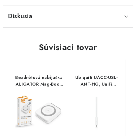
Diskusia
Súvisiaci tovar
Bezdrôtová nabíjačka
Ubiquiti UACC-USL-
ALIGATOR Mag-Book
ANT-HG, UniFi
2v1, určené pre
SuperLink High-Gain
MagSafe a nabíjanie
Antenna
Apple Watch, 15W,
biela AMS02WT
Aligator