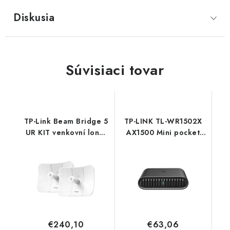
Diskusia
Súvisiaci tovar
TP-Link Beam Bridge 5
TP-LINK TL-WR1502X
UR KIT venkovní long-
AX1500 Mini pocket
range OMADA WiFi5
Router TP-link
AP
(AC900,2,4GHz/5GHz,1xGbELAN,1xPoE-
in) TP-link
€240,10
€63,06