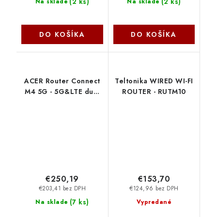
(
2 ks
)
(
2 ks
)
Na sklade
Na sklade
DO KOŠÍKA
DO KOŠÍKA
ACER Router Connect
Teltonika WIRED WI-FI
M4 5G - 5G&LTE dual
ROUTER - RUTM10
connectivity mobile
WiFi hotspot router
FF.G2ZTA.001 Acer
€250,19
€153,70
€203,41 bez DPH
€124,96 bez DPH
(
7 ks
)
Na sklade
Vypredané