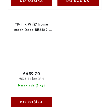
DO KOŠÍKA
DO KOŠÍKA
TP-link Wifi7 home
mesh Deco BE68(2-
pack)
€659,70
€536,34 bez DPH
(
1 ks
)
Na sklade
DO KOŠÍKA