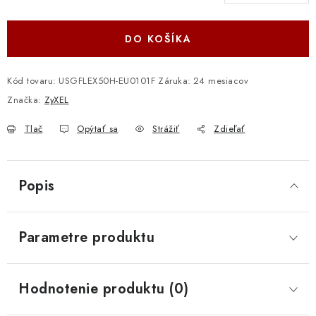
Jednotková cena:
DO KOŠÍKA
Kód tovaru:
USGFLEX50H-EU0101F
Záruka
:
24 mesiacov
Značka:
ZyXEL
Tlač
Opýtať sa
Strážiť
Zdieľať
Popis
Parametre produktu
Hodnotenie produktu (0)