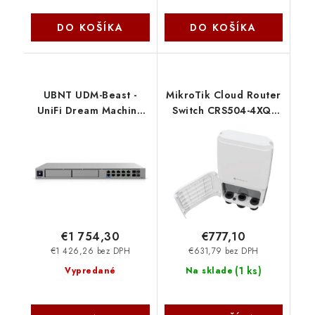
DO KOŠÍKA
DO KOŠÍKA
UBNT UDM-Beast -
MikroTik Cloud Router
UniFi Dream Machine
Switch CRS504-4XQ-
Beast UDM-Beast-EU
OUT
Ubiquiti
€1 754,30
€777,10
€1 426,26 bez DPH
€631,79 bez DPH
(
1 ks
)
Vypredané
Na sklade