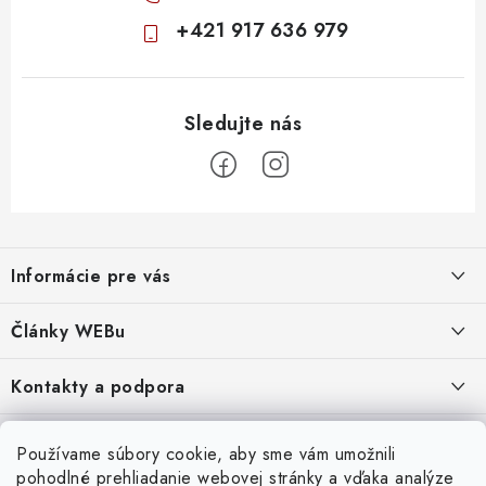
+421 917 636 979
Z
á
Informácie pre vás
p
ä
Obchodné podmienky
Články WEBu
t
Ochrana osobných údajov
i
Dôležité oznamy
Kontakty a podpora
16.6.2026
e
Moja objednávka
Predajňa a sídlo spoločnosti
Servisné služby
Odstúpenie od zmluvy
Nákup na splátky
Používame súbory cookie, aby sme vám umožnili
2.8.2022
23.10.2022
pohodlné prehliadanie webovej stránky a vďaka analýze
Formuláre na stiahnutie
Servis a služby pre Vás