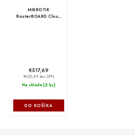
MIKROTIK
RouterBOARD Cloud
Router Switch CRS326-
24S+2Q+RM + L5
(650MHz; 64MB RAM;
1x LAN; 24x SFP+; 2x
QSFP+) rack MikroTik
€517,69
€420,89 bez DPH
(
2 ks
)
Na sklade
DO KOŠÍKA