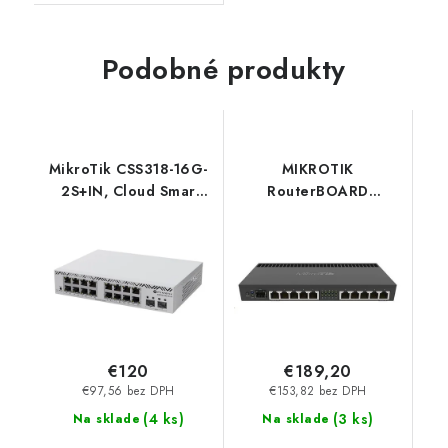
Podobné produkty
MikroTik CSS318-16G-
MIKROTIK
2S+IN, Cloud Smar
RouterBOARD
Switch
4011iGS+RM + L5
(1,4GHz; 1GB RAM,
10xGLAN, 1xSFP+, LCD,
rackmount, zdroj)
RB4011iGS+RM
MikroTik
€120
€189,20
€97,56 bez DPH
€153,82 bez DPH
(
4 ks
)
(
3 ks
)
Na sklade
Na sklade