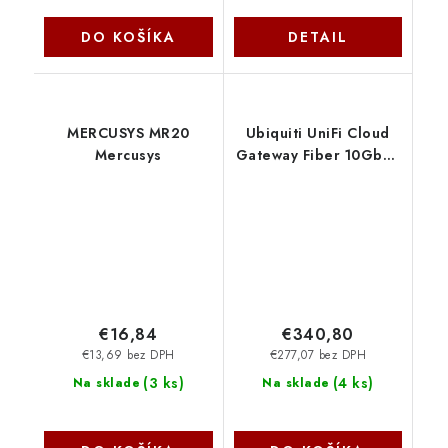
DO KOŠÍKA
DETAIL
MERCUSYS MR20
Ubiquiti UniFi Cloud
Mercusys
Gateway Fiber 10Gbps
WAN / 4x2,5Gbps LAN
(UniFi gateway s
podporou IPS/IDS)
UCG-Fiber
€16,84
€340,80
€13,69 bez DPH
€277,07 bez DPH
(
3 ks
)
(
4 ks
)
Na sklade
Na sklade