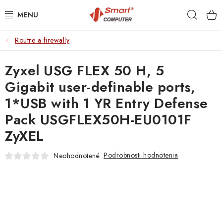
Prejsť
Hľad
na
obsah
Routre a firewally
NOTEBOOKY
Zyxel USG FLEX 50 H, 5
MOBILNÉ ZARIADENIA
Gigabit user-definable ports,
PC A KOMPONENTY
1*USB with 1 YR Entry Defense
Pack USGFLEX50H-EU0101F
PERIFÉRIE
ZyXEL
TLAČIARNE
Podrobnosti hodnotenia
Neohodnotené
SIETE
ELEKTRONIKA