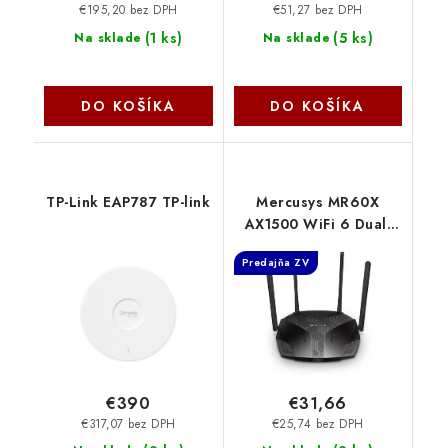
€195,20 bez DPH
€51,27 bez DPH
(
1 ks
)
(
5 ks
)
Na sklade
Na sklade
DO KOŠÍKA
DO KOŠÍKA
TP-Link EAP787 TP-link
Mercusys MR60X
AX1500 WiFi 6 Dual-
Band Router
Predajňa ZV
€390
€31,66
€317,07 bez DPH
€25,74 bez DPH