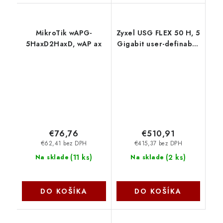
MikroTik wAPG-
Zyxel USG FLEX 50 H, 5
5HaxD2HaxD, wAP ax
Gigabit user-definable
ports, 1*USB with 1 YR
Gold Security Pack
USGFLEX50H-EU0102F
ZyXEL
€76,76
€510,91
€62,41 bez DPH
€415,37 bez DPH
(
11 ks
)
(
2 ks
)
Na sklade
Na sklade
DO KOŠÍKA
DO KOŠÍKA