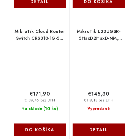
DETAIL
DO KOŠÍKA
MikroTik Cloud Router
MikroTik L23UGSR-
Switch CRS310-1G-5S-
5HaxD2HaxD-NM,
4S+IN
NetMetal ax
€171,90
€145,30
€139,76 bez DPH
€118,13 bez DPH
(
10 ks
)
Na sklade
Vypredané
DO KOŠÍKA
DETAIL