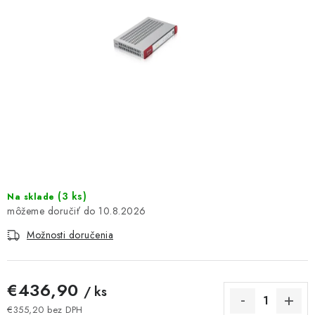
DOMÁCNOSŤ
: DOBRÁ CENA
: PREDAJŇA ZV
: OBĽÚBENÉ PRODUKTY
: TOP PRODUKTY
: NOVÉ PRODUKTY
(
3 ks
)
Na sklade
10.8.2026
ZNAČKY
Možnosti doručenia
Obchodné podmienky
Ochrana osobných údajov
Moja objednávka
Odstúpenie od zmluvy
€436,90
/ ks
Formuláre na stiahnutie
Napíšte nám
€355,20 bez DPH