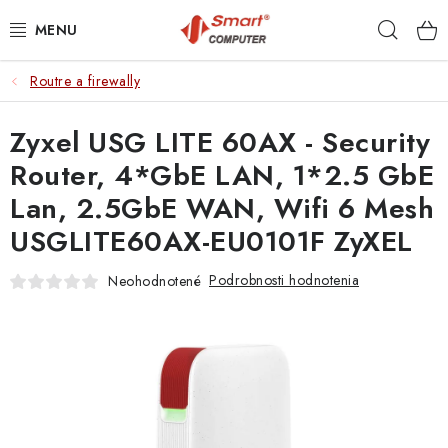
Prejsť
Hľad
na
obsah
Routre a firewally
NOTEBOOKY
Zyxel USG LITE 60AX - Security
MOBILNÉ ZARIADENIA
Router, 4*GbE LAN, 1*2.5 GbE
PC A KOMPONENTY
Lan, 2.5GbE WAN, Wifi 6 Mesh
USGLITE60AX-EU0101F ZyXEL
PERIFÉRIE
Podrobnosti hodnotenia
Neohodnotené
TLAČIARNE
SIETE
ELEKTRONIKA