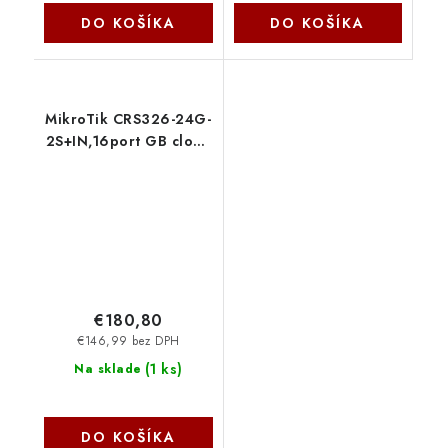
DO KOŠÍKA
DO KOŠÍKA
MikroTik CRS326-24G-
2S+IN,16port GB cloud
router switch Mikrotik
€180,80
€146,99 bez DPH
(
1 ks
)
Na sklade
DO KOŠÍKA