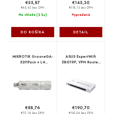
€55,87
€145,30
€45,42 bez DPH
€118,13 bez DPH
(
3 ks
)
Na sklade
Vypredané
DO KOŠÍKA
DETAIL
MIKROTIK GrooveGA-
ASUS ExpertWifi
52HPacn + L4
EBG19P, VPN Router
(720MHz, 64MB RAM,
90IG08C0-MO3B00
1x GLAN, 1x 2+5GHz
Asus
802.11ac/n, N-male)
outdoor RBGrooveGA-
52HPacn MikroTik
€88,76
€190,70
€72,16 bez DPH
€155,04 bez DPH