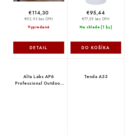
€114,30
€95,44
€92,93 bez DPH
€77,59 bez DPH
(
1 ks
)
Vypredané
Na sklade
DETAIL
DO KOŠÍKA
Alta Labs AP6
Tenda A33
Professional Outdoor
Wi-Fi 6 Access Point
AP6-PRO Outdoor
Ubiquiti