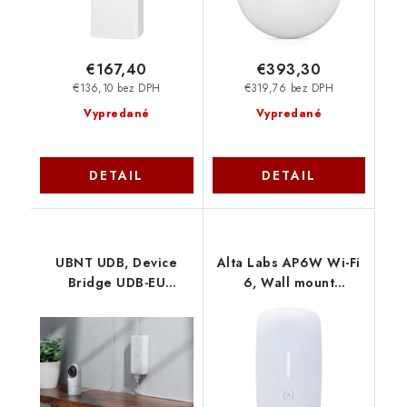
€167,40
€393,30
€136,10 bez DPH
€319,76 bez DPH
Vypredané
Vypredané
DETAIL
DETAIL
UBNT UDB, Device
Alta Labs AP6W Wi-Fi
Bridge UDB-EU
6, Wall mount
Ubiquiti
enterprise Access
Point OEM