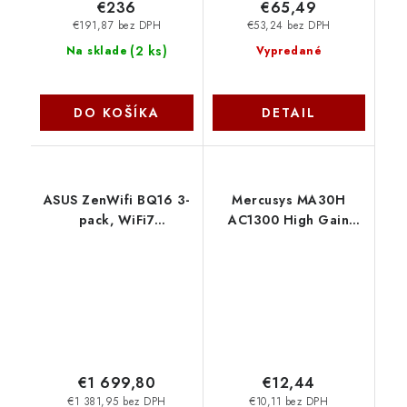
€236
€65,49
€191,87 bez DPH
€53,24 bez DPH
(
2 ks
)
Na sklade
Vypredané
DO KOŠÍKA
DETAIL
ASUS ZenWifi BQ16 3-
Mercusys MA30H
pack, WiFi7
AC1300 High Gain
Extendable Router,
WiFi USB adaptér
AiMesh, 2x WAN/LAN,
3x LAN, 1x USB 3.0
90IG08K0-MO3N4V
Asus
€1 699,80
€12,44
€1 381,95 bez DPH
€10,11 bez DPH