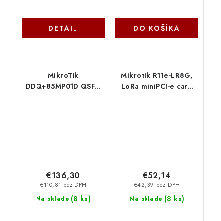
DETAIL
DO KOŠÍKA
MikroTik
Mikrotik R11e-LR8G,
DDQ+85MP01D QSFP-
LoRa miniPCI-e card
DD 400GB optický
pre 863-870MHz
modul
MikroTik
€136,30
€52,14
€110,81 bez DPH
€42,39 bez DPH
(
8 ks
)
(
8 ks
)
Na sklade
Na sklade