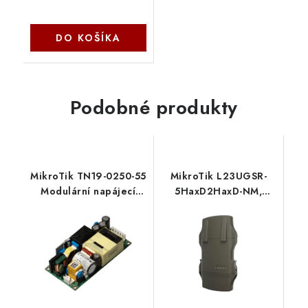
DO KOŠÍKA
Podobné produkty
MikroTik TN19-0250-55
MikroTik L23UGSR-
Modulární napájecí
5HaxD2HaxD-NM,
zdroj 55V 250W pro
NetMetal ax
CRS418