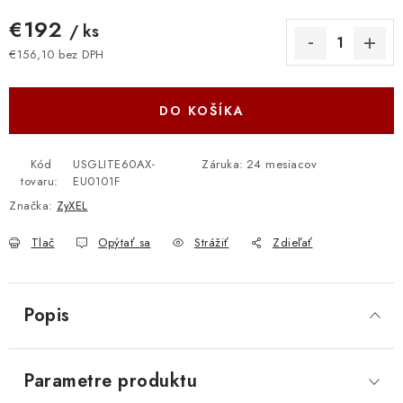
€192
/ ks
€156,10 bez DPH
Jednotková cena:
DO KOŠÍKA
Kód
USGLITE60AX-
Záruka
:
24 mesiacov
tovaru:
EU0101F
Značka:
ZyXEL
Tlač
Opýtať sa
Strážiť
Zdieľať
Popis
Parametre produktu