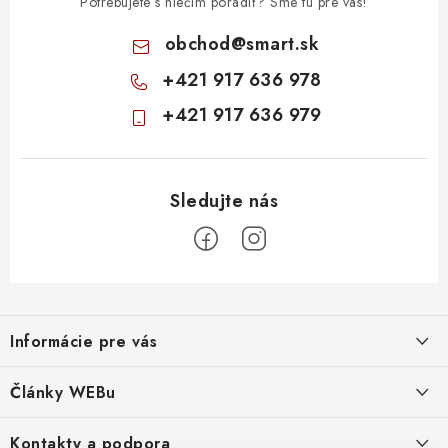
Potrebujete s niečím poradiť? Sme tu pre vás!
obchod
@
smart.sk
+421 917 636 978
+421 917 636 979
Z
á
Informácie pre vás
p
ä
Obchodné podmienky
Články WEBu
t
Ochrana osobných údajov
i
Dôležité oznamy
Kontakty a podpora