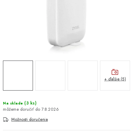
DOMÁCNOSŤ
: DOBRÁ CENA
: PREDAJŇA ZV
: OBĽÚBENÉ PRODUKTY
: TOP PRODUKTY
: NOVÉ PRODUKTY
+ ďalšie (5)
ZNAČKY
(
3 ks
)
Na sklade
7.8.2026
Obchodné podmienky
Ochrana osobných údajov
Moja objednávka
Odstúpenie od zmluvy
Možnosti doručenia
Formuláre na stiahnutie
Napíšte nám