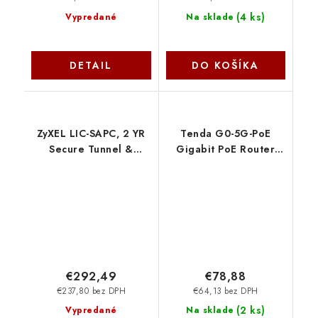
(
4 ks
)
Vypredané
Na sklade
DETAIL
DO KOŠÍKA
ZyXEL LIC-SAPC, 2 YR
Tenda G0-5G-PoE
Secure Tunnel &
Gigabit PoE Router
Managed AP Service
MultiWAN, 3x
License for USG FLEX
GWAN/GLAN, 1x
500/VPN100 LIC-SAPC-
GWAN, 1x GLAN, 4x
ZZ2Y03F
PoE 802.3af/at, VPN
75011980
€292,49
€78,88
€237,80 bez DPH
€64,13 bez DPH
(
2 ks
)
Vypredané
Na sklade