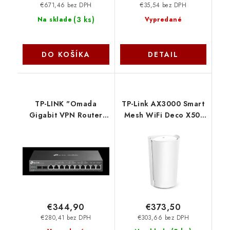
€671,46 bez DPH
€35,54 bez DPH
(
3 ks
)
Na sklade
Vypredané
DO KOŠÍKA
DETAIL
TP-LINK "Omada
TP-Link AX3000 Smart
Gigabit VPN Router
Mesh WiFi Deco X50-
with PoE+ Ports and
5G(1-pack) TP-link
Controller
AbilityPORT: 2×
Gigabit SFP WAN/LAN
Port, 1× Gigabit R
ER7212PC TP-link
€344,90
€373,50
€280,41 bez DPH
€303,66 bez DPH