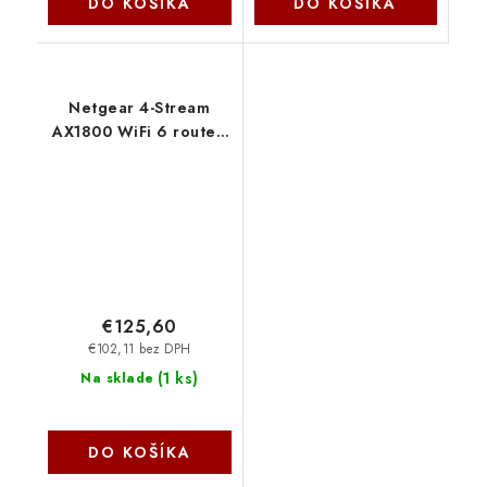
DO KOŠÍKA
DO KOŠÍKA
Netgear 4-Stream
AX1800 WiFi 6 router,
1,8 Gb/s RAX9-100EUS
NetGear
€125,60
€102,11 bez DPH
(
1 ks
)
Na sklade
DO KOŠÍKA