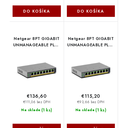
DO KOŠÍKA
DO KOŠÍKA
Netgear 8PT GIGABIT
Netgear 8PT GIGABIT
UNMANAGEABLE PLUS
UNMANAGEABLE PLUS
SWITCH W/ POE+
SWITCH W/ POE+
GS108EPP-100EUS
GS108EP-100EUS
NetGear
NetGear
€136,60
€115,20
€111,06 bez DPH
€93,66 bez DPH
(
1 ks
)
(
1 ks
)
Na sklade
Na sklade