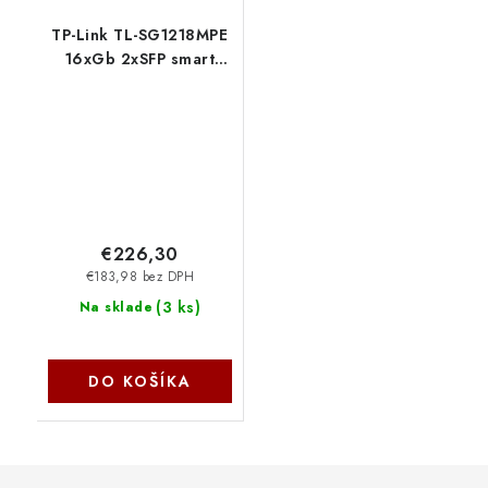
TP-Link TL-SG1218MPE
16xGb 2xSFP smart
switch 250W POE+ TP-
link
€226,30
€183,98 bez DPH
(
3 ks
)
Na sklade
DO KOŠÍKA