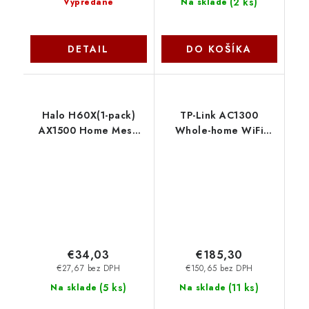
(
2 ks
)
Vypredané
Na sklade
DETAIL
DO KOŠÍKA
Halo H60X(1-pack)
TP-Link AC1300
AX1500 Home Mesh
Whole-home WiFi
WiFi6 systém Mercusys
System Deco M5(3-
Pack), 2xGb TP-link
€34,03
€185,30
€27,67 bez DPH
€150,65 bez DPH
(
5 ks
)
(
11 ks
)
Na sklade
Na sklade