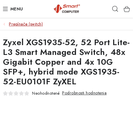
Prejsť
Hľad
na
obsah
Prepínače (switch)
NOTEBOOKY
Zyxel XGS1935-52, 52 Port Lite-
MOBILNÉ ZARIADENIA
L3 Smart Managed Switch, 48x
PC A KOMPONENTY
Gigabit Copper and 4x 10G
SFP+, hybrid mode XGS1935-
PERIFÉRIE
52-EU0101F ZyXEL
TLAČIARNE
Podrobnosti hodnotenia
Neohodnotené
SIETE
ELEKTRONIKA