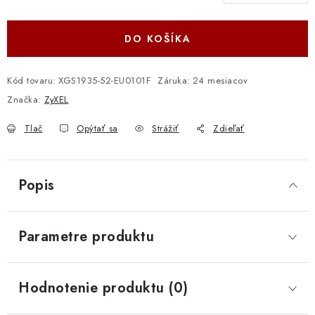
Jednotková cena:
DO KOŠÍKA
Kód tovaru:
XGS1935-52-EU0101F
Záruka
:
24 mesiacov
Značka:
ZyXEL
Tlač
Opýtať sa
Strážiť
Zdieľať
Popis
Parametre produktu
Hodnotenie produktu (0)