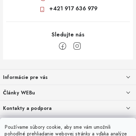
+421 917 636 979
Z
á
Informácie pre vás
p
ä
Obchodné podmienky
Články WEBu
t
Ochrana osobných údajov
i
Dôležité oznamy
Kontakty a podpora
16.6.2026
e
Moja objednávka
Predajňa a sídlo spoločnosti
Servisné služby
Odstúpenie od zmluvy
Nákup na splátky
Používame súbory cookie, aby sme vám umožnili
2.8.2022
23.10.2022
pohodlné prehliadanie webovej stránky a vďaka analýze
Formuláre na stiahnutie
Servis a služby pre Vás