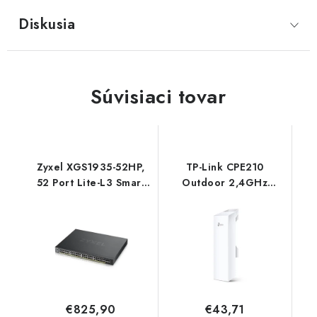
Diskusia
Súvisiaci tovar
Zyxel XGS1935-52HP,
TP-Link CPE210
52 Port Lite-L3 Smart
Outdoor 2,4GHz
Managed PoE Switch,
300Mbps TP-link
48x Gigabit PoE and
4x 10G SFP+, hybrid
mode XGS1935-52HP-
EU0101F ZyXEL
€825,90
€43,71