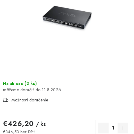
DOMÁCNOSŤ
: DOBRÁ CENA
: PREDAJŇA ZV
: OBĽÚBENÉ PRODUKTY
: TOP PRODUKTY
: NOVÉ PRODUKTY
(
2 ks
)
Na sklade
11.8.2026
ZNAČKY
Možnosti doručenia
Obchodné podmienky
Ochrana osobných údajov
Moja objednávka
Odstúpenie od zmluvy
€426,20
/ ks
Formuláre na stiahnutie
Napíšte nám
€346,50 bez DPH