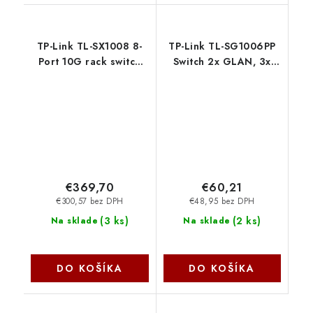
TP-Link TL-SX1008 8-
TP-Link TL-SG1006PP
Port 10G rack switch
Switch 2x GLAN, 3x
TP-link
GLAN s PoE+, 1x GLAN
s PoE++ TP-link
€369,70
€60,21
€300,57 bez DPH
€48,95 bez DPH
(
3 ks
)
(
2 ks
)
Na sklade
Na sklade
DO KOŠÍKA
DO KOŠÍKA