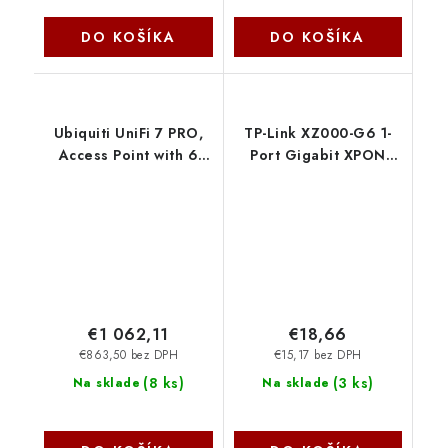
DO KOŠÍKA
DO KOŠÍKA
Ubiquiti UniFi 7 PRO,
TP-Link XZ000-G6 1-
Access Point with 6
Port Gigabit XPON
GHz support, 2.5 GbE
Terminal TP-link
uplink, and 9.3 Gbps
over-the-air speed. - 5
pack U7-Pro-5
€1 062,11
€18,66
€863,50 bez DPH
€15,17 bez DPH
(
8 ks
)
(
3 ks
)
Na sklade
Na sklade