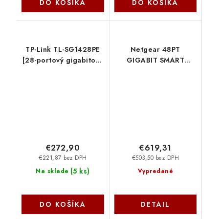
DO KOŠÍKA
DO KOŠÍKA
TP-Link TL-SG1428PE
Netgear 48PT
[28-portový gigabitový
GIGABIT SMART
prepínač Easy Smart s
SWITCH SFP+
24 portmi PoE+] TP-
GS752TX-300EUS
link
NetGear
€272,90
€619,31
€221,87 bez DPH
€503,50 bez DPH
(
5 ks
)
Na sklade
Vypredané
DO KOŠÍKA
DETAIL