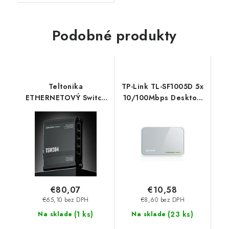
Podobné produkty
Teltonika
TP-Link TL-SF1005D 5x
ETHERNETOVÝ Switch
10/100Mbps Desktop
NA DIN LIŠTU -
Switch TP-link
TSW304
€80,07
€10,58
€65,10 bez DPH
€8,60 bez DPH
(
1 ks
)
(
23 ks
)
Na sklade
Na sklade