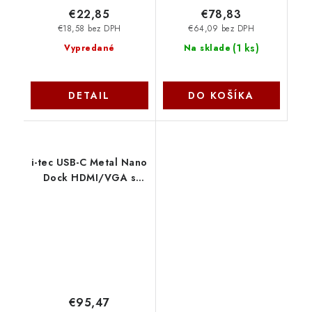
€22,85
€78,83
€18,58 bez DPH
€64,09 bez DPH
(
1 ks
)
Vypredané
Na sklade
DETAIL
DO KOŠÍKA
i-tec USB-C Metal Nano
Dock HDMI/VGA s
LAN, Power Delivery
100 W + zdroj 100W
C31NANOVGA100 I-
Tec
€95,47