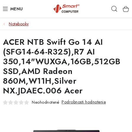
Prejsť
Hľad
na
obsah
Notebooky
NOTEBOOKY
ACER NTB Swift Go 14 AI
MOBILNÉ ZARIADENIA
(SFG14-64-R325),R7 AI
PC A KOMPONENTY
350,14"WUXGA,16GB,512GB
SSD,AMD Radeon
PERIFÉRIE
860M,W11H,Silver
TLAČIARNE
NX.JDAEC.006 Acer
SIETE
Podrobnosti hodnotenia
Neohodnotené
ELEKTRONIKA