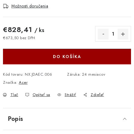
Možnosti doručenia
€828,41
/ ks
€673,50 bez DPH
Jednotková cena:
DO KOŠÍKA
Kód tovaru:
NX.JDAEC.006
Záruka
:
24 mesiacov
Značka:
Acer
Tlač
Opýtať sa
Strážiť
Zdieľať
Popis