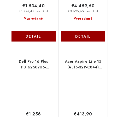
€1 534,40
€4 459,60
€1 247,48 bez DPH
€3 625,69 bez DPH
Vypredané
Vypredané
DETAIL
DETAIL
Dell Pro 16 Plus
Acer Aspire Lite 15
PB16250/U5-
(AL15-32P-C044)
236V/16GB/512 GB
Celeron
SSD/16" FHD+ /IR Cam
N4500/8GB/128GB/15,6"
& Mic/FgrPr/SmtCd/3
FHD IPS/Win11 Home/
Cell/WLAN/vPro/W11
stříbrná NX.DJXEC.003
Pro/3Y ProSpt FFGGY
€1 256
€413,90