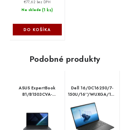
€77,62 bez DPH
(
1 ks
)
Na sklade
DO KOŠÍKA
Podobné produkty
ASUS ExpertBook
Dell 16/DC16250/7-
B1/B1503CVA-
150U/16''/WUXGA/16GB/1TB/
C38512/3-
Xe/W11P/Black/3R
100U/15,6''/FHD/8GB/512GB/Intel
NBD 75V3N
int/bez OS/Gray/2R
Asus