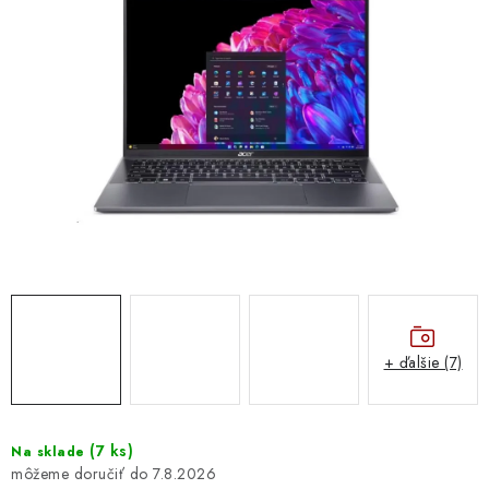
DOMÁCNOSŤ
: DOBRÁ CENA
: PREDAJŇA ZV
: OBĽÚBENÉ PRODUKTY
: TOP PRODUKTY
: NOVÉ PRODUKTY
ZNAČKY
+ ďalšie (7)
Obchodné podmienky
Ochrana osobných údajov
Moja objednávka
Odstúpenie od zmluvy
(
7 ks
)
Na sklade
Formuláre na stiahnutie
Napíšte nám
7.8.2026