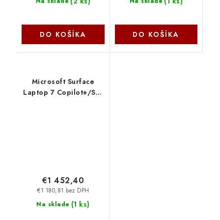
(
2 ks
)
(
1 ks
)
Na sklade
Na sklade
DO KOŠÍKA
DO KOŠÍKA
Microsoft Surface
Laptop 7 Copilot+/SD-
X
Elite/15''/2496x1664/T/16GB/256GB/Adreno/W11H/P
ZHG-00024
€1 452,40
€1 180,81 bez DPH
(
1 ks
)
Na sklade