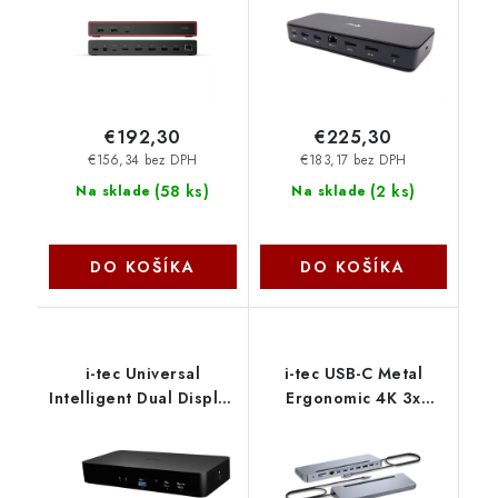
A adapter) pripojit
TB4DUALDPDOCKPDPRO
max 4x LCD
I-Tec
40BF0100EU
€192,30
€225,30
€156,34 bez DPH
€183,17 bez DPH
(
58 ks
)
(
2 ks
)
Na sklade
Na sklade
DO KOŠÍKA
DO KOŠÍKA
i-tec Universal
i-tec USB-C Metal
Intelligent Dual Display
Ergonomic 4K 3x
Docking Station, Power
Display Docking
Delivery 100W
Station, PD 100W +
CAINTGDUAL4KDOCPD
Charger 100W
I-Tec
C31FLAT2PDPRO100W