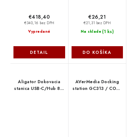
€418,40
€26,21
€340,16 bez DPH
€21,31 bez DPH
(
1 ks
)
Vypredané
Na sklade
DETAIL
DO KOŠÍKA
Aligator Dokovacia
AVerMedia Docking
stanica USB-C/Hub 8v1
station GC313 / CORE
(USB-
GO Black AverMedia
C/2xUSB/SD/MicroSD/HDTV/RJ45)
AHUB001