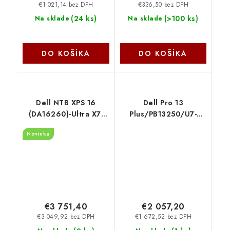
€1 021,14 bez DPH
€336,50 bez DPH
(
24 ks
)
(
>100 ks
)
Na sklade
Na sklade
DO KOŠÍKA
DO KOŠÍKA
Dell NTB XPS 16
Dell Pro 13
(DA16260)-Ultra X7-
Plus/PB13250/U7-
358H/16"touch OLED-
266V/13,3''/WUXGA/16GB/5
Novinka
400 nits/32GB/1TB
int/W11P/Silver/3R
SSD/ intel graphic 210-
NBD KCWNP
BTMH_1
€3 751,40
€2 057,20
€3 049,92 bez DPH
€1 672,52 bez DPH