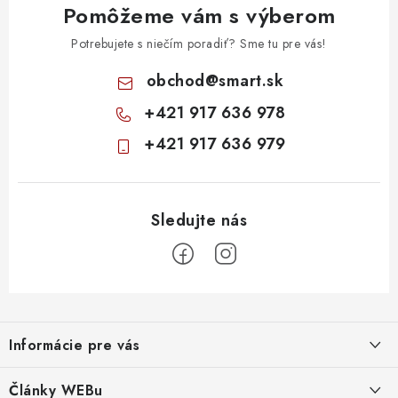
Pomôžeme vám s výberom
Potrebujete s niečím poradiť? Sme tu pre vás!
obchod
@
smart.sk
+421 917 636 978
+421 917 636 979
Z
á
Informácie pre vás
p
ä
Obchodné podmienky
Články WEBu