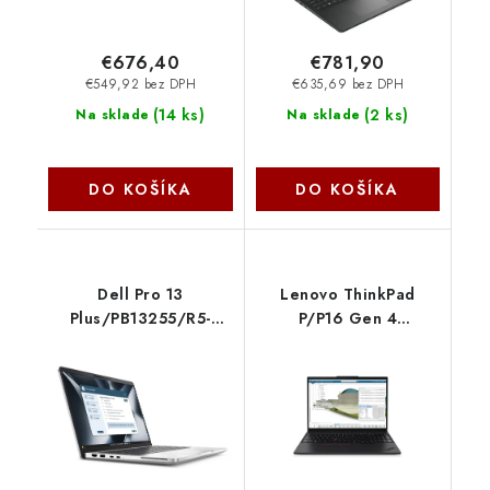
€676,40
€781,90
€549,92 bez DPH
€635,69 bez DPH
(
14 ks
)
(
2 ks
)
Na sklade
Na sklade
DO KOŠÍKA
DO KOŠÍKA
Dell Pro 13
Lenovo ThinkPad
Plus/PB13255/R5-
P/P16 Gen 4
220/13,3''/WUXGA/16GB/512GB/AMD
(AMD)/AI7PRO-
int/W11P/Silver/3R
350/16''/WUXGA/64GB/1TB
NBD RHXXJ
int/W11P/Black/3R
21QR0038CK