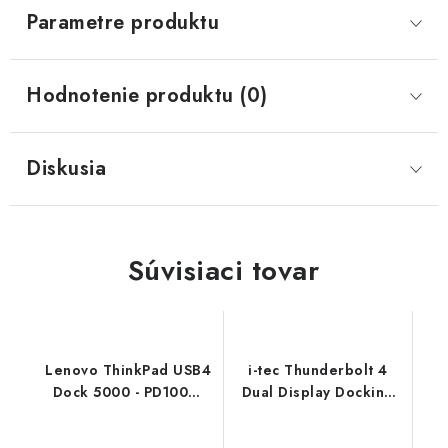
Parametre produktu
Hodnotenie produktu (0)
Diskusia
Súvisiaci tovar
Lenovo ThinkPad USB4
i-tec Thunderbolt 4
Dock 5000 - PD100W
Dual Display Docking
(2x DP, 1x HDMI, 1x
Station, Power Delivery
RJ45, 2x USB-C,4xUSB-
92W