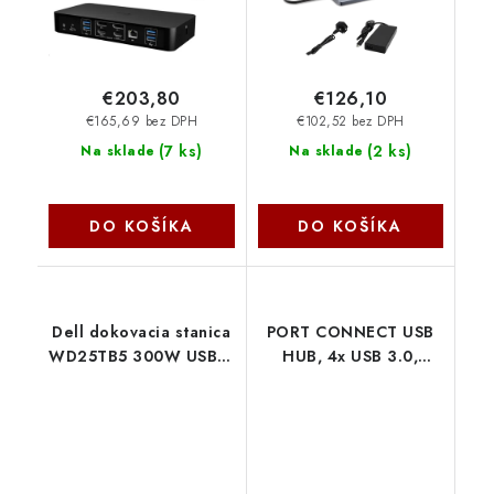
I-Tec
€203,80
€126,10
€165,69 bez DPH
€102,52 bez DPH
(
7 ks
)
(
2 ks
)
Na sklade
Na sklade
DO KOŠÍKA
DO KOŠÍKA
Dell dokovacia stanica
PORT CONNECT USB
WD25TB5 300W USB-C
HUB, 4x USB 3.0,
210-BTHZ
čierny 900121 NoName