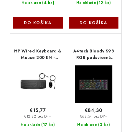
(
4 ks
)
(
12 ks
)
Na sklade
Na sklade
DO KOŠÍKA
DO KOŠÍKA
HP Wired Keyboard &
A4tech Bloody S98
Mouse 200 EN -
RGB podsvícená
KLÁVESNICE a MYŠ
mechanická herní
9DF28AA-ABB
klávesnice, USB, CZ/SK
S98-BK A4Tech
€15,77
€84,30
€12,82 bez DPH
€68,54 bez DPH
(
17 ks
)
(
3 ks
)
Na sklade
Na sklade