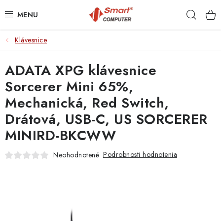
Prejsť
Hľad
na
obsah
Klávesnice
NOTEBOOKY
ADATA XPG klávesnice
MOBILNÉ ZARIADENIA
Sorcerer Mini 65%,
PC A KOMPONENTY
Mechanická, Red Switch,
Drátová, USB-C, US SORCERER
PERIFÉRIE
MINIRD-BKCWW
TLAČIARNE
Podrobnosti hodnotenia
Neohodnotené
SIETE
ELEKTRONIKA