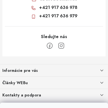
+421 917 636 978
+421 917 636 979
Z
á
Informácie pre vás
p
ä
Obchodné podmienky
Články WEBu
t
Ochrana osobných údajov
i
Dôležité oznamy
Kontakty a podpora
16.6.2026
e
Moja objednávka
Predajňa a sídlo spoločnosti
Servisné služby
Odstúpenie od zmluvy