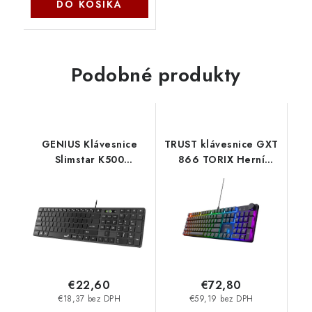
DO KOŠÍKA
Podobné produkty
GENIUS Klávesnice
TRUST klávesnice GXT
Slimstar K500
866 TORIX Herní
Education, Bez písmen,
Klávesnice, USB, USB-
Drátová USB, černá
C, EN 24910 Trust
31310058400 Genius
€22,60
€72,80
€18,37 bez DPH
€59,19 bez DPH