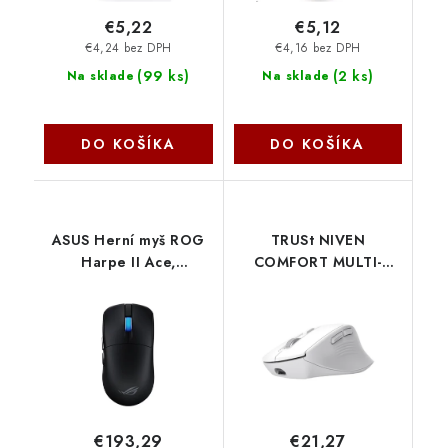
€5,22
€5,12
€4,24 bez DPH
€4,16 bez DPH
(
99 ks
)
(
2 ks
)
Na sklade
Na sklade
DO KOŠÍKA
DO KOŠÍKA
ASUS Herní myš ROG
TRUSt NIVEN
Harpe II Ace,
COMFORT MULTI-
Bezdrátová, černá
WRLS MOUSE WHT
90MP0490-BMUA00
26022 Trust
Asus
€193,29
€21,27