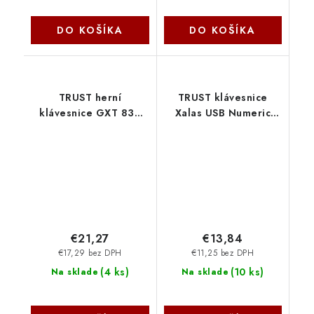
DO KOŠÍKA
DO KOŠÍKA
TRUST herní
TRUST klávesnice
klávesnice GXT 835
Xalas USB Numeric
Azor Illuminated
Keypad 22221 Trust
Gaming Keyboard
CZ/SK 24166 Trust
€21,27
€13,84
€17,29 bez DPH
€11,25 bez DPH
(
4 ks
)
(
10 ks
)
Na sklade
Na sklade