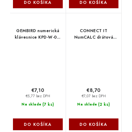
DO KOŠÍKA
DO KOŠÍKA
GEMBIRD numerická
CONNECT IT
klávesnice KPD-W-02,
NumCALC drátová
bezdrátová 2.4GHz,
numerická klávesnice,
černá Gembird
ČERNÁ CKB-0060-BK
Connect IT
€7,10
€8,70
€5,77 bez DPH
€7,07 bez DPH
(
7 ks
)
(
2 ks
)
Na sklade
Na sklade
DO KOŠÍKA
DO KOŠÍKA