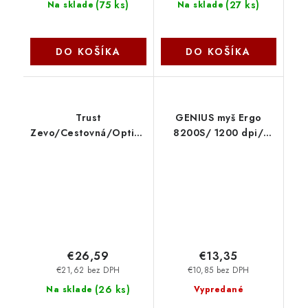
(
75 ks
)
(
27 ks
)
Na sklade
Na sklade
DO KOŠÍKA
DO KOŠÍKA
Trust
GENIUS myš Ergo
Zevo/Cestovná/Optická/Pre
8200S/ 1200 dpi/
pravákov/4 000
bezdrátová/
DPI/USB+BT/Čierna
Chocolate/ 5-tlačítková
25991
31030029403 Genius
€26,59
€13,35
€21,62 bez DPH
€10,85 bez DPH
(
26 ks
)
Na sklade
Vypredané