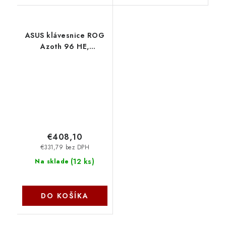
ASUS klávesnice ROG
Azoth 96 HE,
Mechanická,
Bezdrátová, BT, RF
2.4GHz, CZ/SK, černá
90MP040H-BKZA00
Asus
€408,10
€331,79 bez DPH
(
12 ks
)
Na sklade
DO KOŠÍKA