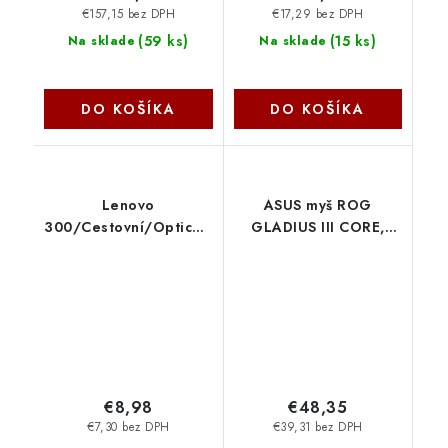
€157,15 bez DPH
€17,29 bez DPH
(
59 ks
)
(
15 ks
)
Na sklade
Na sklade
DO KOŠÍKA
DO KOŠÍKA
Lenovo
ASUS myš ROG
300/Cestovní/Optická/Bezdrátová
GLADIUS III CORE,
USB/Cloud Grey
černá 90MP04E0-
GY51L15677
BMUA00 Asus
€8,98
€48,35
€7,30 bez DPH
€39,31 bez DPH