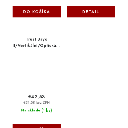
DO KOŠÍKA
DETAIL
Trust Bayo
II/Vertikální/Optická/Pro
praváky/2
400DPI/Bezdrátová
USB/Černá 25145
€42,53
€34,58 bez DPH
(
1 ks
)
Na sklade