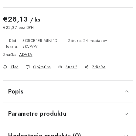
€28,13
/ ks
€22,87 bez DPH
Jednotková cena:
Kód
SORCERER MINIRD-
Záruka
:
24 mesiacov
tovaru:
BKCWW
Značka:
ADATA
Tlač
Opýtať sa
Strážiť
Zdieľať
Popis
Parametre produktu
Hodnotenie produktu (0)