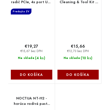
radič PCIe, 4x port USB
Cleaning & Tool Kit -
3.2 Gen 1, UASP,
Overview and Service
Predajňa ZV
napájanie z PCIe alebo
Parts GXH1N59367
SATA, SP & LP Axagon
Lenovo
€19,27
€15,66
€15,67 bez DPH
€12,73 bez DPH
(
4 ks
)
(
10 ks
)
Na sklade
Na sklade
DO KOŠÍKA
DO KOŠÍKA
NOCTUA NT-H2 -
horúca vodivá pasta
(3.5g) NT-H2-3 Noctua