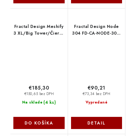
Fractal Design Meshify
Fractal Design Node
3 XL/Big Tower/Čierna
304 FD-CA-NODE-304-
FD-C-MES3X-01
BL
€185,30
€90,21
€150,65 bez DPH
€73,34 bez DPH
(
4 ks
)
Na sklade
Vypredané
DO KOŠÍKA
DETAIL