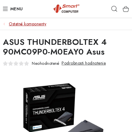
Prejsť
Hľad
na
obsah
Ostatné komponenty
NOTEBOOKY
ASUS THUNDERBOLTEX 4
MOBILNÉ ZARIADENIA
90MC09P0-M0EAY0 Asus
PC A KOMPONENTY
Podrobnosti hodnotenia
Neohodnotené
PERIFÉRIE
TLAČIARNE
SIETE
ELEKTRONIKA