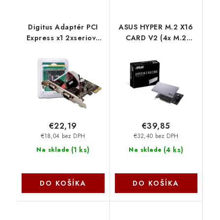
Digitus Adaptér PCI
ASUS HYPER M.2 X16
Express x1 2xseriový
CARD V2 (4x M.2
port, +low profile
SSDS) 90MC06P0-
čipová sada:
M0EAY0 Asus
ASIX99100 DS-30000-1
€22,19
€39,85
€18,04 bez DPH
€32,40 bez DPH
(
1 ks
)
(
4 ks
)
Na sklade
Na sklade
DO KOŠÍKA
DO KOŠÍKA