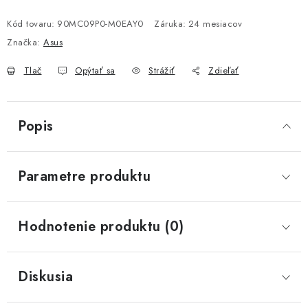
Jednotková cena:
Kód tovaru:
90MC09P0-M0EAY0
Záruka
:
24 mesiacov
Značka:
Asus
Tlač
Opýtať sa
Strážiť
Zdieľať
Popis
Parametre produktu
Hodnotenie produktu (0)
Diskusia