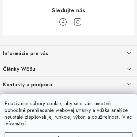
Z
á
Informácie pre vás
p
ä
Obchodné podmienky
Články WEBu
t
Ochrana osobných údajov
i
Dôležité oznamy
Kontakty a podpora
16.6.2026
e
Moja objednávka
Predajňa a sídlo spoločnosti
Servisné služby
Odstúpenie od zmluvy
Nákup na splátky
Používame súbory cookie, aby sme vám umožnili
2.8.2022
23.10.2022
pohodlné prehliadanie webovej stránky a vďaka analýze
Formuláre na stiahnutie
Servis a služby pre Vás
Doprava - UPS
Doprava - Packeta
Splátky - Home Credit
neustále zlepšovali jej funkcie, výkon a použiteľnosť.
Viac
Doprava a Platba
5.3.2022
Ako nakupovať
informácií
Napíšte nám
4.3.2022
18.3.2022
Inštalácia a servis NB