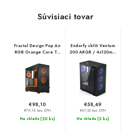
Súvisiaci tovar
Fractal Design Pop Air
Endorfy skříň Ventum
RGB Orange Core TG
200 ARGB / 4x120mm
Clear Tint FD-C-POR1A-
PWM ARGB fan /
05
2xUSB / tvrzené sklo /
černá EY2A014
SilentiumPC
€98,10
€58,49
€79,76 bez DPH
€47,55 bez DPH
(
20 ks
)
(
3 ks
)
Na sklade
Na sklade