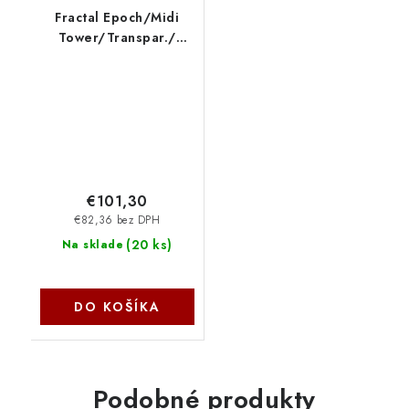
Fractal Epoch/Midi
Tower/Transpar./
Čierna FD-C-EPO1A-02
Fractal Design
€101,30
€82,36 bez DPH
(
20 ks
)
Na sklade
DO KOŠÍKA
Podobné produkty