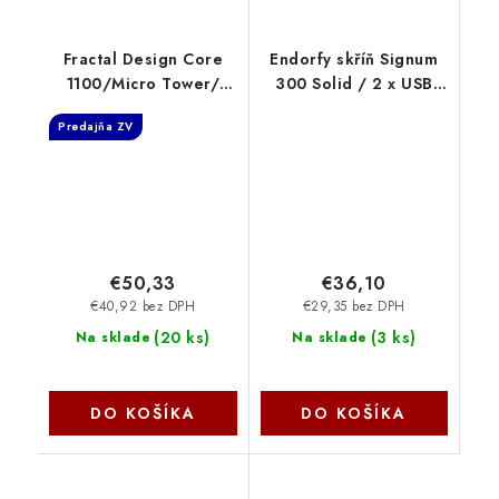
Fractal Design Core
Endorfy skříň Signum
1100/Micro Tower/
300 Solid / 2 x USB
Čierna FD-CA-CORE-
3.0 / 120mm fan PWM
Predajňa ZV
1100-BL
/ mesh panel / černá
EY2A003
CoolerMaster
€50,33
€36,10
€40,92 bez DPH
€29,35 bez DPH
(
20 ks
)
(
3 ks
)
Na sklade
Na sklade
DO KOŠÍKA
DO KOŠÍKA