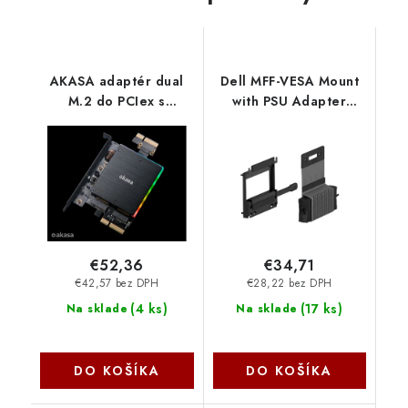
AKASA adaptér dual
Dell MFF-VESA Mount
M.2 do PCIex s
with PSU Adapter
chladičom RGB AK-
sleeve, for D12 482-
PCCM2P-04 Akasa
BBEP
€52,36
€34,71
€42,57 bez DPH
€28,22 bez DPH
(
4 ks
)
(
17 ks
)
Na sklade
Na sklade
DO KOŠÍKA
DO KOŠÍKA