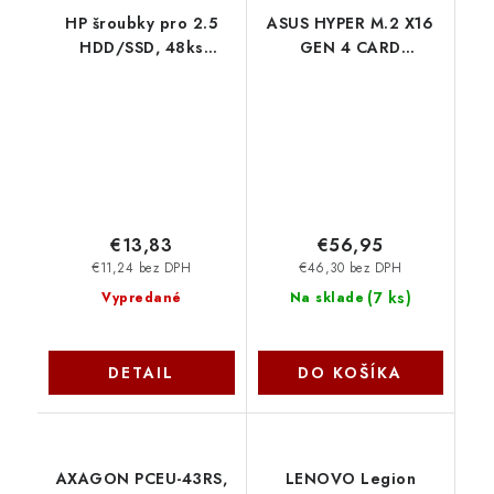
HP šroubky pro 2.5
ASUS HYPER M.2 X16
HDD/SSD, 48ks
GEN 4 CARD
Z9H61A6
90MC08A0-M0EAY0
Asus
€13,83
€56,95
€11,24 bez DPH
€46,30 bez DPH
(
7 ks
)
Vypredané
Na sklade
DETAIL
DO KOŠÍKA
AXAGON PCEU-43RS,
LENOVO Legion