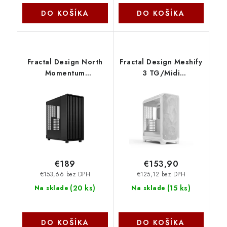
DO KOŠÍKA
DO KOŠÍKA
Fractal Design North
Fractal Design Meshify
Momentum
3 TG/Midi
Edition/Midi
Tower/Transpar./Biela
Tower/Transpar./
FD-C-MES3A-04
Čierna FD-C-NOR1C-05
€189
€153,90
€153,66 bez DPH
€125,12 bez DPH
(
20 ks
)
(
15 ks
)
Na sklade
Na sklade
DO KOŠÍKA
DO KOŠÍKA