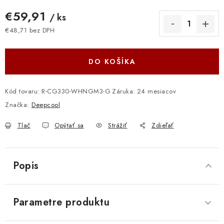
€59,91
/ ks
€48,71 bez DPH
Jednotková cena:
DO KOŠÍKA
Kód tovaru:
R-CG330-WHNGM3-G
Záruka
:
24 mesiacov
Značka:
Deepcool
Tlač
Opýtať sa
Strážiť
Zdieľať
Popis
Parametre produktu