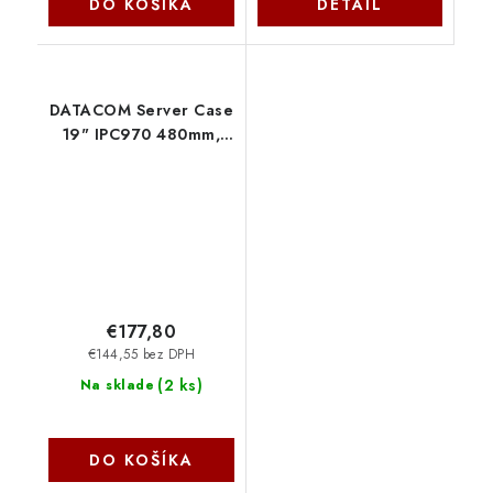
DO KOŠÍKA
DETAIL
DATACOM Server Case
19" IPC970 480mm,
bílý - bez zdroje 82121
€177,80
€144,55 bez DPH
(
2 ks
)
Na sklade
DO KOŠÍKA