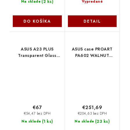
(
2 ks
)
Na sklade
Vypredané
DO KOŠÍKA
DETAIL
ASUS A23 PLUS
ASUS case PROART
Transparent Glass
PA602 WALNUT
ARGB WHITE, 4x ARGB
WOOD RETRO METAL,
fan, mATX, USB-C,
Mid Tower, hnědá
biela 90DC00K3-
90DC00J8-B09010
B19010 Asus
Asus
€67
€251,69
€54,47 bez DPH
€204,63 bez DPH
(
1 ks
)
(
23 ks
)
Na sklade
Na sklade