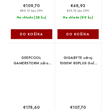
€109,70
€48,93
€89,19 bez DPH
€39,78 bez DPH
(
38 ks
)
(
99 ks
)
Na sklade
Na sklade
DO KOŠÍKA
DO KOŠÍKA
DEEPCOOL
GIGABYTE zdroj
GAMERSTORM zdroj
1000W 80PLUS Gold
1000W PS1000P,
Modular PG5 ICE GP-
92mm, Plně modulární,
UD1000GM PG5 ICE
Platinum Cybenetics,
Gigabyte
ATX 3.1, černá R-
PSA00P-FE0B-JGEU
Deepcool
€178,60
€107,70