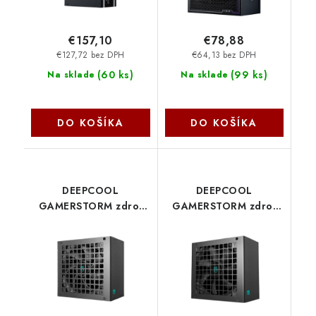
€157,10
€78,88
€127,72 bez DPH
€64,13 bez DPH
(
60 ks
)
(
99 ks
)
Na sklade
Na sklade
DO KOŠÍKA
DO KOŠÍKA
DEEPCOOL
DEEPCOOL
GAMERSTORM zdroj
GAMERSTORM zdroj
1000W PQ1000G,
750W PF750X, 120mm,
120mm, Plně
80+ Bronze, černá R-
modulární, 80+ Gold,
PF750X-HD0B-JGEU
ATX 3.1, černá R-
Deepcool
PQA00G-FD1B-JGEU-V1