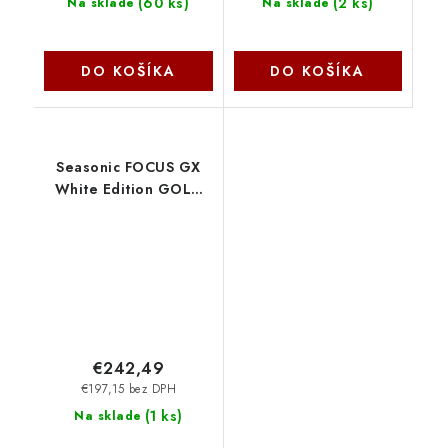
(
60 ks
)
(
2 ks
)
Na sklade
Na sklade
DO KOŠÍKA
DO KOŠÍKA
Seasonic FOCUS GX
White Edition GOLD
1000W V4 ATX 3.1,
PCIe 5.1, modular
FOCUS-GX-1000-V4-
WHITE
€242,49
€197,15 bez DPH
(
1 ks
)
Na sklade