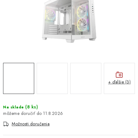
DOMÁCNOSŤ
: DOBRÁ CENA
: PREDAJŇA ZV
: OBĽÚBENÉ PRODUKTY
: TOP PRODUKTY
: NOVÉ PRODUKTY
+ ďalšie (3)
ZNAČKY
(
8 ks
)
Na sklade
11.8.2026
Obchodné podmienky
Ochrana osobných údajov
Moja objednávka
Odstúpenie od zmluvy
Možnosti doručenia
Formuláre na stiahnutie
Napíšte nám