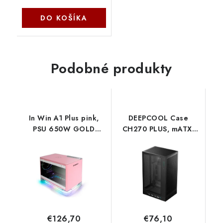
DO KOŠÍKA
Podobné produkty
In Win A1 Plus pink,
DEEPCOOL Case
PSU 650W GOLD
CH270 PLUS, mATX,
included, Mini ITX, TG,
Průhledná bočnice,
ARGB Fans, Qi 10W
černá R-CH270-
Charging A1 PLUS PINK
BKNDM0-G-1 Deepcool
€126,70
€76,10