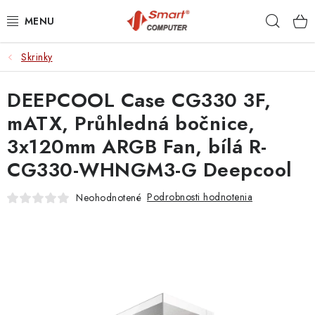
Prejsť
Hľad
na
obsah
Skrinky
NOTEBOOKY
DEEPCOOL Case CG330 3F,
MOBILNÉ ZARIADENIA
mATX, Průhledná bočnice,
PC A KOMPONENTY
3x120mm ARGB Fan, bílá R-
CG330-WHNGM3-G Deepcool
PERIFÉRIE
Podrobnosti hodnotenia
Neohodnotené
TLAČIARNE
SIETE
ELEKTRONIKA