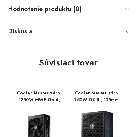
Hodnotenie produktu (0)
Diskusia
Súvisiaci tovar
Cooler Master zdroj
Cooler Master zdroj
1250W MWE Gold,
750W GX III, 135mm,
140mm, 80+ Gold, Plně
80+ Gold, Plně
modulární, ATX 3.1
modulární, ATX 3.0
MPE-C501-AFCAG-3EEU
MPX-7503-AFAG-2EBEU
CoolerMaster
CoolerMaster