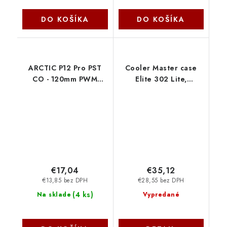
DO KOŠÍKA
DO KOŠÍKA
ARCTIC P12 Pro PST
Cooler Master case
CO - 120mm PWM
Elite 302 Lite,
ventilátor s
Průhledná bočnice,
rozdeľovačom káblov
mATX, 1x 120mm Fan,
ACFAN00312A Arctic
černá E302L-KGNN-
Cooling
S00 CoolerMaster
€17,04
€35,12
€13,85 bez DPH
€28,55 bez DPH
(
4 ks
)
Na sklade
Vypredané