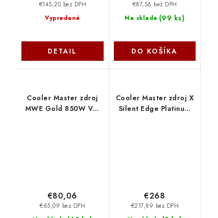
€145,20 bez DPH
€87,56 bez DPH
(
99 ks
)
Vypredané
Na sklade
DETAIL
DO KOŠÍKA
Cooler Master zdroj
Cooler Master zdroj X
MWE Gold 850W V3,
Silent Edge Platinum
120mm, 80+ Gold, ATX
1100W 230V, 120mm,
3.1 MPE-8506-ACAG-
Plně moduární, 80 Plus
BEU CoolerMaster
Platinum, ATX 3.1 MPS-
B001-AZBP-NBEU
CoolerMaster
€80,06
€268
€65,09 bez DPH
€217,89 bez DPH