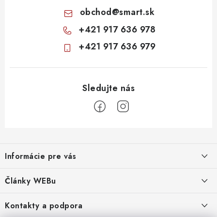
obchod
@
smart.sk
+421 917 636 978
+421 917 636 979
Z
á
Informácie pre vás
p
ä
Obchodné podmienky
Články WEBu
t
Ochrana osobných údajov
i
Dôležité oznamy
Kontakty a podpora
16.6.2026
e
Moja objednávka