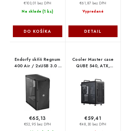
€103,01 bez DPH
€61,87 bez DPH
(
1 ks
)
Na sklade
Vypredané
DO KOŠÍKA
DETAIL
Endorfy skříň Regnum
Cooler Master case
400 Air / 2xUSB 3.0 /
QUBE 540, ATX,
4x120mm fan PWM /
Průhledná bočnice,
mesh panel / tvrzené
1x120mm Fan, Černá
sklo / černá EY2A008
Q540-MGNN-S00
CoolerMaster
CoolerMaster
€65,13
€59,41
€52,95 bez DPH
€48,30 bez DPH