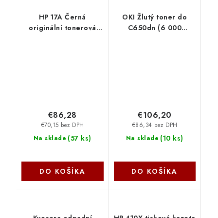
HP 17A Černá
OKI Žlutý toner do
originální tonerová
C650dn (6 000
kazeta LaserJet
stránek) 09006129
CF217A
€86,28
€106,20
€70,15 bez DPH
€86,34 bez DPH
(
57 ks
)
(
10 ks
)
Na sklade
Na sklade
DO KOŠÍKA
DO KOŠÍKA