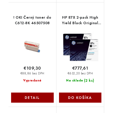
! OKI Černý toner do
HP 87X 2-pack High
C612-8K 46507508
Yield Black Original
LaserJet Toner
Cartridges (CF287XD)
(18,000 / 18,000
pages)
€109,30
€777,61
€88,86 bez DPH
€632,20 bez DPH
(
2 ks
)
Vypredané
Na sklade
DETAIL
DO KOŠÍKA