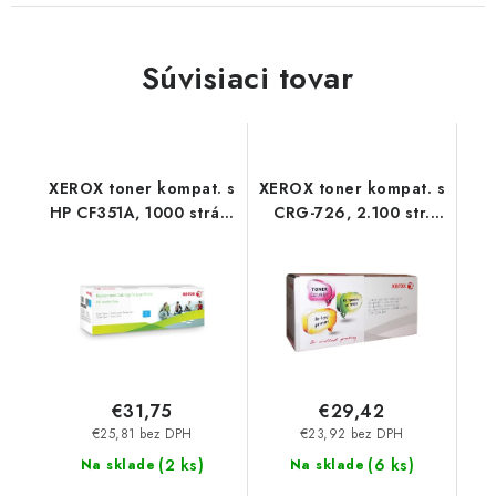
Súvisiaci tovar
XEROX toner kompat. s
XEROX toner kompat. s
HP CF351A, 1000 strán,
CRG-726, 2.100 str.
cyan 006R03243
Black 498L00412
Xerox
Xerox
€31,75
€29,42
€25,81 bez DPH
€23,92 bez DPH
(
2 ks
)
(
6 ks
)
Na sklade
Na sklade