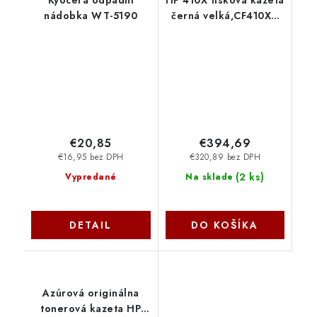
Kyocera odpadní
HP 410X tisková kazeta
nádobka WT-5190
černá velká,CF410XD
-2 pack
€20,85
€394,69
€16,95 bez DPH
€320,89 bez DPH
(
2 ks
)
Vypredané
Na sklade
DETAIL
DO KOŠÍKA
Azúrová originálna
tonerová kazeta HP