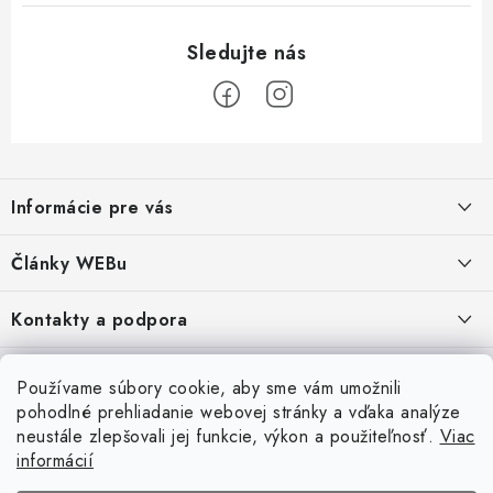
Z
á
Informácie pre vás
p
ä
Obchodné podmienky
Články WEBu
t
Ochrana osobných údajov
i
Dôležité oznamy
Kontakty a podpora
16.6.2026
e
Moja objednávka
Predajňa a sídlo spoločnosti
Servisné služby
Odstúpenie od zmluvy
Nákup na splátky
Používame súbory cookie, aby sme vám umožnili
2.8.2022
23.10.2022
pohodlné prehliadanie webovej stránky a vďaka analýze
Formuláre na stiahnutie
Servis a služby pre Vás
Doprava - UPS
Doprava - Packeta
Splátky - Home Credit
neustále zlepšovali jej funkcie, výkon a použiteľnosť.
Viac
Doprava a Platba
5.3.2022
Ako nakupovať
informácií
Napíšte nám
4.3.2022
18.3.2022