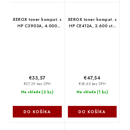
XEROX toner kompat. s
XEROX toner kompat. s
HP C3903A, 4.000
HP CE412A, 2.600 str.
strán, Black
Yellow 006R03017
003R94398 Xerox
Xerox
€33,57
€47,54
€27,29 bez DPH
€38,65 bez DPH
(
3 ks
)
(
1 ks
)
Na sklade
Na sklade
DO KOŠÍKA
DO KOŠÍKA