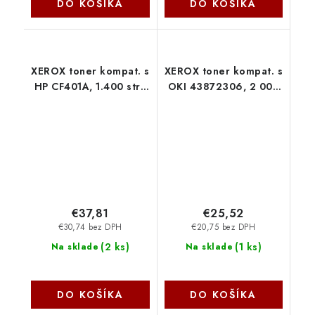
DO KOŠÍKA
DO KOŠÍKA
XEROX toner kompat. s
XEROX toner kompat. s
HP CF401A, 1.400 str.,
OKI 43872306, 2 000
Cyan 006R03457
str., mag 006R03187
Xerox
Xerox
€37,81
€25,52
€30,74 bez DPH
€20,75 bez DPH
(
2 ks
)
(
1 ks
)
Na sklade
Na sklade
DO KOŠÍKA
DO KOŠÍKA