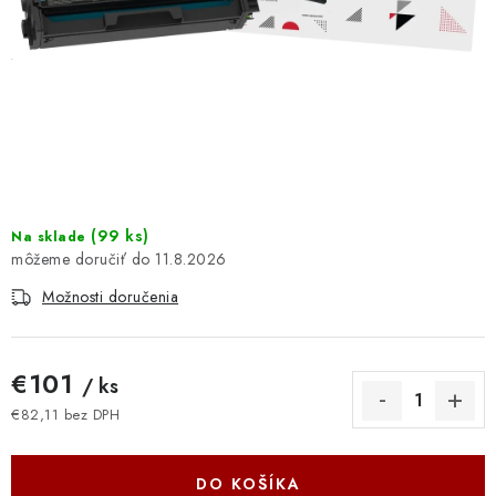
DOMÁCNOSŤ
: DOBRÁ CENA
: PREDAJŇA ZV
: OBĽÚBENÉ PRODUKTY
: TOP PRODUKTY
(
99 ks
)
Na sklade
11.8.2026
: NOVÉ PRODUKTY
Možnosti doručenia
ZNAČKY
€101
/ ks
Obchodné podmienky
Ochrana osobných údajov
€82,11 bez DPH
Jednotková cena:
Moja objednávka
Odstúpenie od zmluvy
Formuláre na stiahnutie
Napíšte nám
DO KOŠÍKA