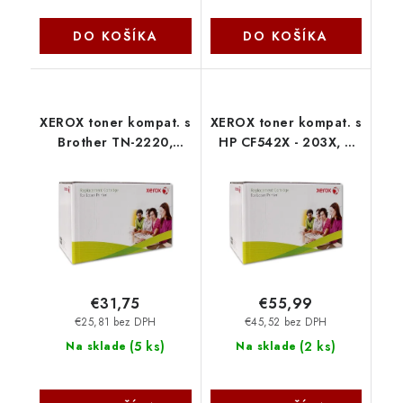
DO KOŠÍKA
DO KOŠÍKA
XEROX toner kompat. s
XEROX toner kompat. s
Brother TN-2220,
HP CF542X - 203X, 2
2.600s, B 106R02634
500 str., ye
Xerox
006R03622 Xerox
€31,75
€55,99
€25,81 bez DPH
€45,52 bez DPH
(
5 ks
)
(
2 ks
)
Na sklade
Na sklade