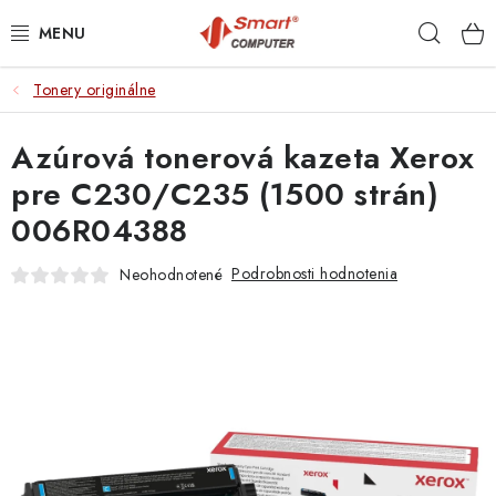
Prejsť
Hľad
na
obsah
Tonery originálne
NOTEBOOKY
Azúrová tonerová kazeta Xerox
MOBILNÉ ZARIADENIA
pre C230/C235 (1500 strán)
PC A KOMPONENTY
006R04388
PERIFÉRIE
Podrobnosti hodnotenia
Neohodnotené
TLAČIARNE
SIETE
ELEKTRONIKA