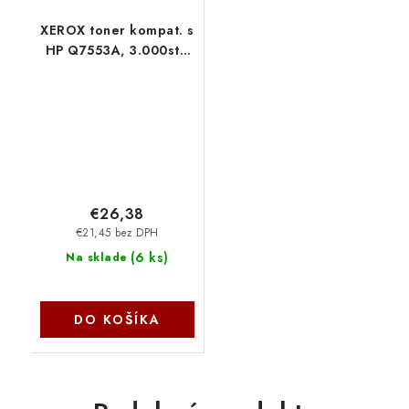
XEROX toner kompat. s
HP Q7553A, 3.000str,
Bk, čip 106R02339
Xerox
€26,38
€21,45 bez DPH
(
6 ks
)
Na sklade
DO KOŠÍKA