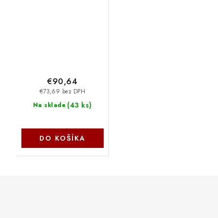
219A LaserJet 1200
stran W2191A
€90,64
€73,69 bez DPH
(
43 ks
)
Na sklade
DO KOŠÍKA