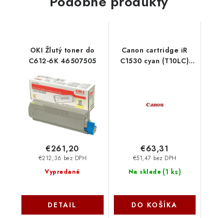
Podobné produkty
OKI Žlutý toner do
Canon cartridge iR
C612-6K 46507505
C1530 cyan (T10LC)
4804C001
€261,20
€63,31
€212,36 bez DPH
€51,47 bez DPH
(
1 ks
)
Vypredané
Na sklade
DETAIL
DO KOŠÍKA