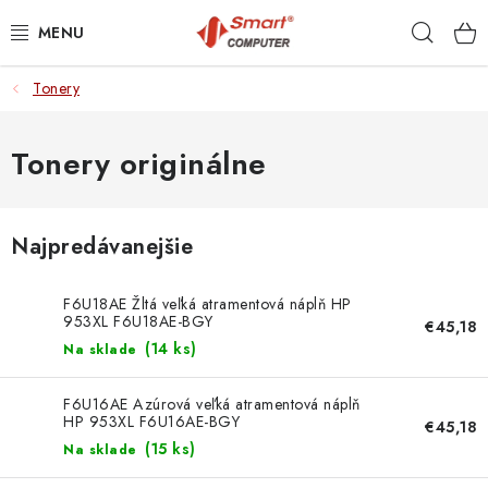
Prejsť
Hľad
na
obsah
Tonery
NOTEBOOKY
MOBILNÉ ZARIADENIA
Tonery originálne
PC A KOMPONENTY
Najpredávanejšie
PERIFÉRIE
F6U18AE Žltá veľká atramentová náplň HP
TLAČIARNE
953XL F6U18AE-BGY
€45,18
(
14 ks
)
Na sklade
SIETE
F6U16AE Azúrová veľká atramentová náplň
HP 953XL F6U16AE-BGY
€45,18
ELEKTRONIKA
(
15 ks
)
Na sklade