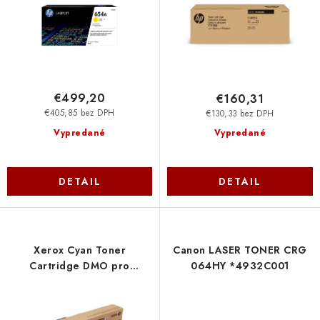
v
t
o
v
€499,20
€160,31
€405,85 bez DPH
€130,33 bez DPH
Vypredané
Vypredané
DETAIL
DETAIL
Xerox Cyan Toner
Canon LASER TONER CRG
Cartridge DMO pro
064HY *4932C001
WorkCentre
75xx/78xx/79xx (15 000str.)
006R01520