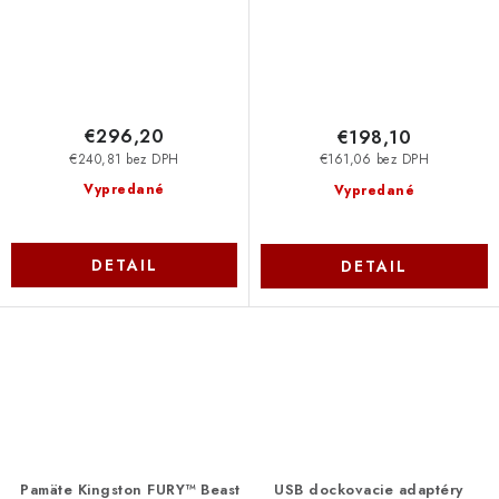
€296,20
€198,10
€240,81 bez DPH
€161,06 bez DPH
Vypredané
Vypredané
DETAIL
DETAIL
O
v
l
á
d
Pamäte Kingston FURY™ Beast
USB dockovacie adaptéry