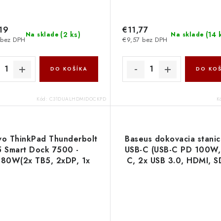
19
€11,77
(
2 ks
)
(
14 
Na sklade
Na sklade
 bez DPH
€9,57 bez DPH
DO KOŠÍKA
DO KOŠ
Kód:
C31DUALHDMIDOCKPD
K
o ThinkPad Thunderbolt
Baseus dokovacia stanic
5 Smart Dock 7500 -
USB-C (USB-C PD 100W,
80W(2x TB5, 2xDP, 1x
C, 2x USB 3.0, HDMI, 
I, 1xRJ45,2x USB-C, 3x
port) sivá 693217260
USB) max 4x LCD
NoName
40BA0265EU