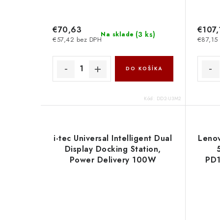
€70,63
€107,
(
3 ks
)
Na sklade
€57,42 bez DPH
€87,15
DO KOŠÍKA
Kód:
DD2-U3M2
i-tec Universal Intelligent Dual
Lenov
Display Docking Station,
Power Delivery 100W
PD1
CAINTGDUAL4KDOCPD I-Tec
HDM