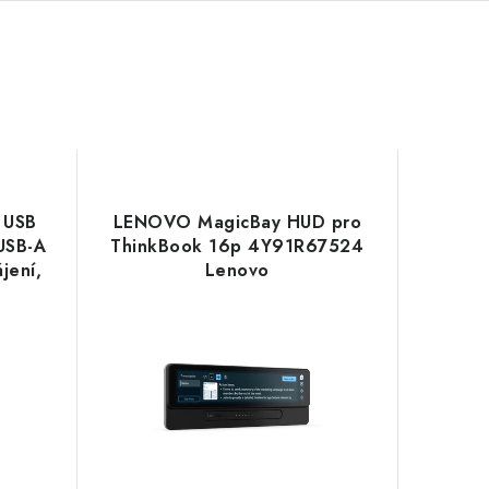
 USB
LENOVO MagicBay HUD pro
USB-A
ThinkBook 16p 4Y91R67524
jení,
Lenovo
agon