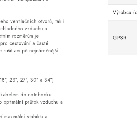
Výrobca (c
eho ventilačních otvorů, tak i
i chladného vzduchu a
ktním rozměrům je
GPSR
 pro cestování a časté
 rušit ani při nejnáročnější
"
18°, 23°, 27°, 30° a 34°)
-A kabelem do notebooku
o optimální průtok vzduchu a
 maximální stabilitu a