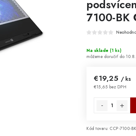
podsvíce
7100-BK 
Neohodno
Na sklade
(
1 ks
)
10.8
€19,25
/ ks
€15,65 bez DPH
Jednotková cena:
Kód tovaru:
CCP-7100-B