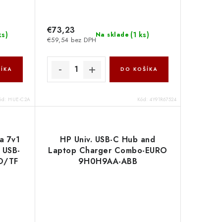
€73,23
ks
)
(
1 ks
)
Na sklade
€59,54 bez DPH
ÍKA
DO KOŠÍKA
ód:
HUE-C2A
Kód:
4Y91R67524
a 7v1
HP Univ. USB-C Hub and
 USB-
Laptop Charger Combo-EURO
SD/TF
9H0H9AA-ABB
2635