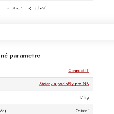
Strážiť
Zdieľať
né parametre
Connect IT
Stojany a podložky pre NB
1.17 kg
iče)
Ostatní