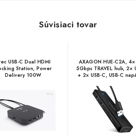
Súvisiaci tovar
-tec USB-C Dual HDMI
AXAGON HUE-C2A, 4×
cking Station, Power
5Gbps TRAVEL hub, 2× 
Delivery 100W
+ 2× USB-C, USB-C napá
UALHDMIDOCKPD I-Tec
kabel USB-A 19cm Ax