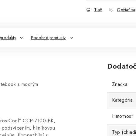
Tlač
Opýtať sa
 produkty
Podobné produkty
Dodatoč
otebook s modrým
Značka
Kategória
Hmotnosť
rostCool" CCP-7100-BK,
 podsvícením, hliníkovou
Typ (chlad
ováním. Kompatibilní s