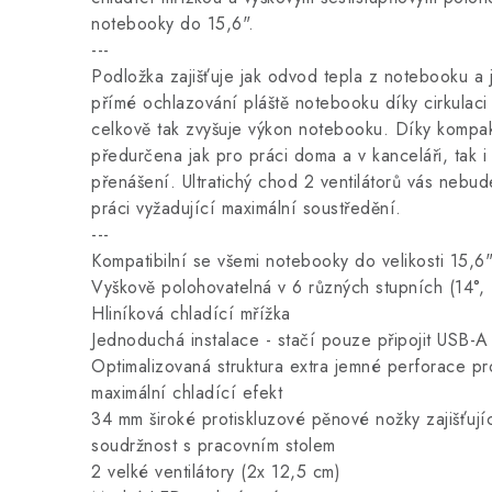
notebooky do 15,6".
---
Podložka zajišťuje jak odvod tepla z notebooku a j
přímé ochlazování pláště notebooku díky cirkulac
celkově tak zvyšuje výkon notebooku. Díky kompa
předurčena jak pro práci doma a v kanceláři, tak i
přenášení. Ultratichý chod 2 ventilátorů vás nebude
práci vyžadující maximální soustředění.
---
Kompatibilní se všemi notebooky do velikosti 15,6
Vyškově polohovatelná v 6 různých stupních (14°, 
Hliníková chladící mřížka
Jednoduchá instalace - stačí pouze připojit USB
Optimalizovaná struktura extra jemné perforace pr
maximální chladící efekt
34 mm široké protiskluzové pěnové nožky zajišťující
soudržnost s pracovním stolem
2 velké ventilátory (2x 12,5 cm)