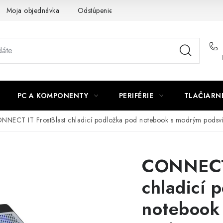
Moja objednávka
Odstúpenie od zmluvy
Formuláre na stiah
PC A KOMPONENTY
PERIFÉRIE
TLAČIARN
NNECT IT FrostBlast chladicí podložka pod notebook s modrým pods
CONNECT 
chladicí 
notebook