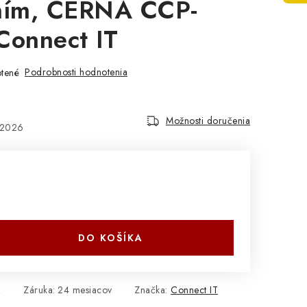
ním, ČERNÁ CCP-
Connect IT
Podrobnosti hodnotenia
tené
Možnosti doručenia
.2026
DO KOŠÍKA
K
Záruka
:
24 mesiacov
Značka:
Connect IT