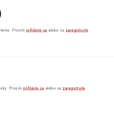
)
otenie. Prosím
prihláste sa
alebo sa
zaregistrujte
.
pevky. Prosím
prihláste sa
alebo sa
zaregistrujte
.