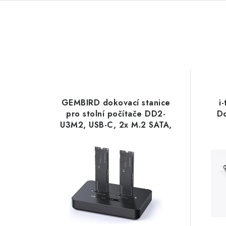
GEMBIRD dokovací stanice
i
pro stolní počítače DD2-
Do
U3M2, USB-C, 2x M.2 SATA,
NVMe SSD, černá Gembird
C31D