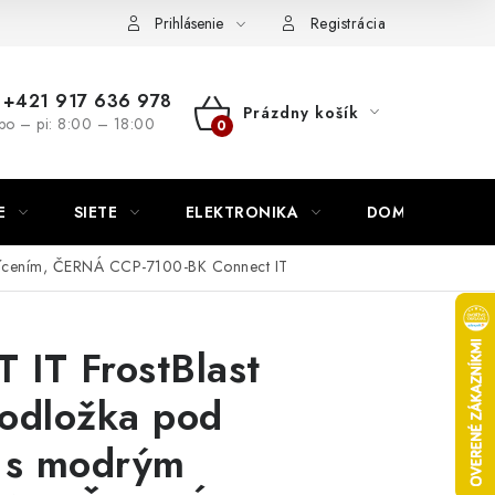
nutie
Napíšte nám
Prihlásenie
Registrácia
+421 917 636 978
Prázdny košík
po – pi: 8:00 – 18:00
NÁKUPNÝ
KOŠÍK
E
SIETE
ELEKTRONIKA
DOMÁCNOSŤ
vícením, ČERNÁ CCP-7100-BK Connect IT
IT FrostBlast
podložka pod
 s modrým