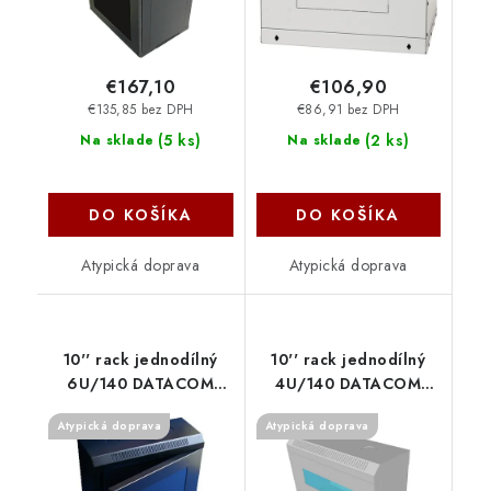
€167,10
€106,90
€135,85 bez DPH
€86,91 bez DPH
(
5 ks
)
(
2 ks
)
Na sklade
Na sklade
DO KOŠÍKA
DO KOŠÍKA
Atypická doprava
Atypická doprava
10'' rack jednodílný
10'' rack jednodílný
6U/140 DATACOM
4U/140 DATACOM
černý Skl.dv. 7041
Šedý Skl.dv. 7020
Atypická doprava
Atypická doprava