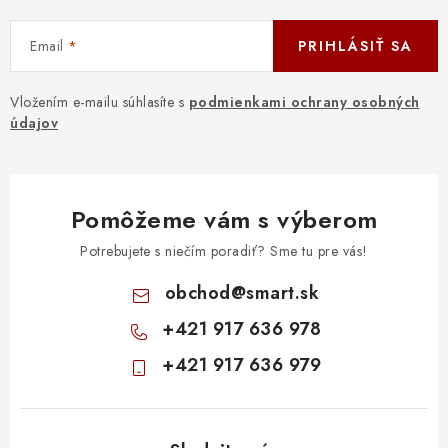
Email
PRIHLÁSIŤ SA
Vložením e-mailu súhlasíte s
podmienkami ochrany osobných
údajov
Pomôžeme vám s výberom
Potrebujete s niečím poradiť? Sme tu pre vás!
obchod
@
smart.sk
+421 917 636 978
+421 917 636 979