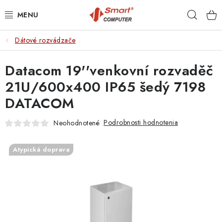
Prejsť
Hľad
na
obsah
Dátové rozvádzače
NOTEBOOKY
Datacom 19''venkovní rozvaděč
MOBILNÉ ZARIADENIA
21U/600x400 IP65 šedý 7198
PC A KOMPONENTY
DATACOM
PERIFÉRIE
Podrobnosti hodnotenia
Neohodnotené
TLAČIARNE
Atypická doprava
SIETE
ELEKTRONIKA