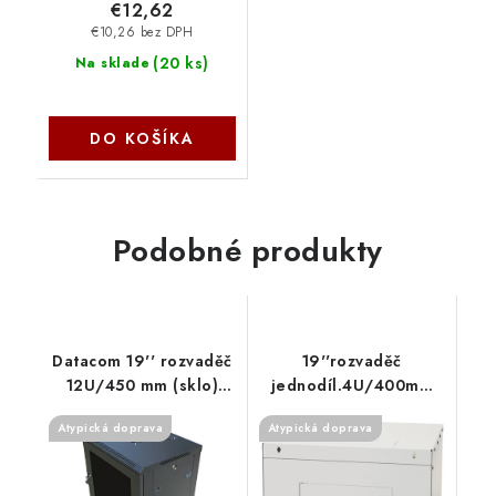
€12,62
€10,26 bez DPH
(
20 ks
)
Na sklade
DO KOŠÍKA
Podobné produkty
Datacom 19'' rozvaděč
19''rozvaděč
12U/450 mm (sklo)
jednodíl.4U/400mm
černý 71081 DATACOM
FLAT-PACK plech.dv.
Atypická doprava
Atypická doprava
RXA-04-CS4-CAX-A1
Triton