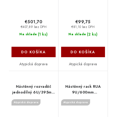
€501,70
€99,75
€407,89 bez DPH
€81,10 bez DPH
(
1 ks
)
(
2 ks
)
Na sklade
Na sklade
DO KOŠÍKA
DO KOŠÍKA
Atypická doprava
Atypická doprava
Nástěnný rozvaděč
Nástěnný rack RUA
jednodílný 6U/395mm
9U/600mm
plech.dveře RBA-06-
odn.boč.+perf.dveře
Atypická doprava
Atypická doprava
CS4-CAX-A1 Triton
RUA-09-LS6-CAX-A1
Triton