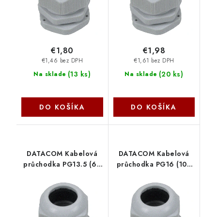
€1,80
€1,98
€1,46 bez DPH
€1,61 bez DPH
(
13 ks
)
(
20 ks
)
Na sklade
Na sklade
DO KOŠÍKA
DO KOŠÍKA
DATACOM Kabelová
DATACOM Kabelová
průchodka PG13.5 (6 -
průchodka PG16 (10 -
12 mm) šedá 9383
14 mm) šedá 9384