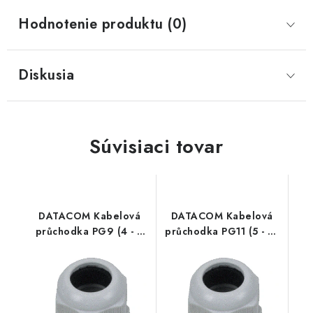
Hodnotenie produktu (0)
Diskusia
Súvisiaci tovar
DATACOM Kabelová
DATACOM Kabelová
průchodka PG9 (4 - 8
průchodka PG11 (5 - 10
mm) šedá 9381
mm) šedá 9382