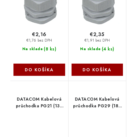
€2,16
€2,35
€1,76 bez DPH
€1,91 bez DPH
(
8 ks
)
(
4 ks
)
Na sklade
Na sklade
DO KOŠÍKA
DO KOŠÍKA
DATACOM Kabelová
DATACOM Kabelová
průchodka PG21 (13 -
průchodka PG29 (18 -
18 mm) šedá 9386
25 mm) šedá 9388