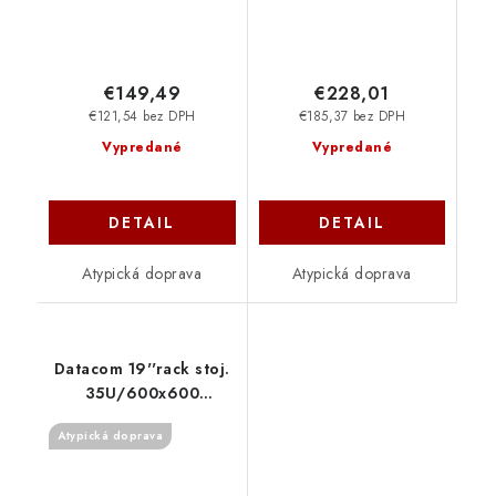
€149,49
€228,01
€121,54 bez DPH
€185,37 bez DPH
Vypredané
Vypredané
DETAIL
DETAIL
Atypická doprava
Atypická doprava
Datacom 19''rack stoj.
35U/600x600
Rozebíratelný 72045
Atypická doprava
DATACOM