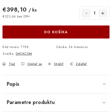
€398,10
/ ks
€323,66 bez DPH
Jednotková cena:
DO KOŠÍKA
Kód tovaru:
7198
Záruka
:
24 mesiacov
Značka:
DATACOM
Tlač
Opýtať sa
Strážiť
Zdieľať
Popis
Parametre produktu