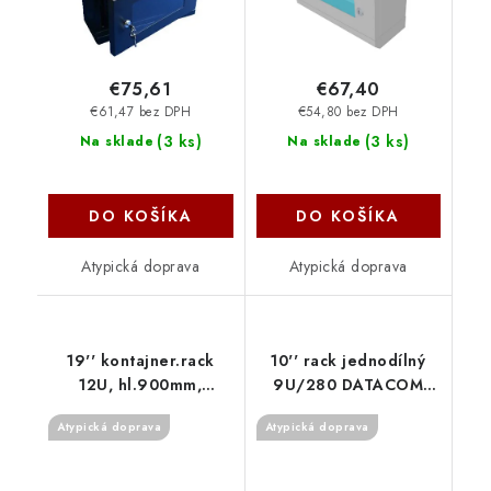
€75,61
€67,40
€61,47 bez DPH
€54,80 bez DPH
(
3 ks
)
(
3 ks
)
Na sklade
Na sklade
DO KOŠÍKA
DO KOŠÍKA
Atypická doprava
Atypická doprava
19'' kontajner.rack
10'' rack jednodílný
12U, hl.900mm,
9U/280 DATACOM
nosn.200kg sivý RCA-
černý Skl.dv. 7032
Atypická doprava
Atypická doprava
12-A69-CAX-A1 Triton