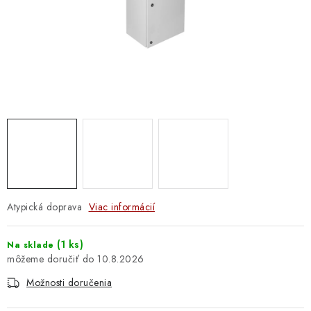
DOMÁCNOSŤ
: DOBRÁ CENA
: PREDAJŇA ZV
: OBĽÚBENÉ PRODUKTY
: TOP PRODUKTY
: NOVÉ PRODUKTY
Atypická doprava
Viac informácií
ZNAČKY
(
1 ks
)
Na sklade
Obchodné podmienky
Ochrana osobných údajov
10.8.2026
Moja objednávka
Odstúpenie od zmluvy
Možnosti doručenia
Formuláre na stiahnutie
Napíšte nám