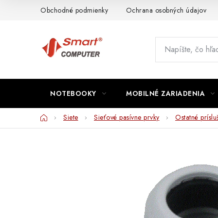
Prejsť
Obchodné podmienky
Ochrana osobných údajov
na
obsah
NOTEBOOKY
MOBILNÉ ZARIADENIA
Domov
Siete
Sieťové pasívne prvky
Ostatné prísl