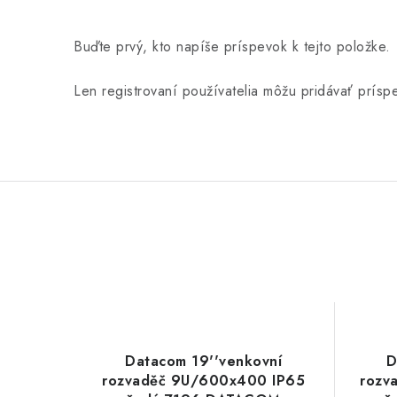
Buďte prvý, kto napíše príspevok k tejto položke.
Len registrovaní používatelia môžu pridávať prís
Datacom 19''venkovní
D
rozvaděč 9U/600x400 IP65
rozv