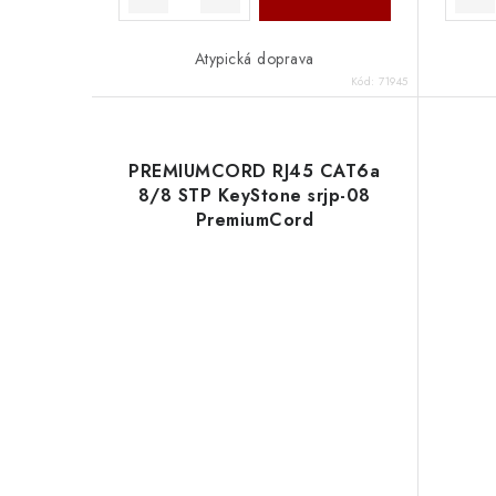
Atypická doprava
Kód:
71945
PREMIUMCORD RJ45 CAT6a
8/8 STP KeyStone srjp-08
PremiumCord