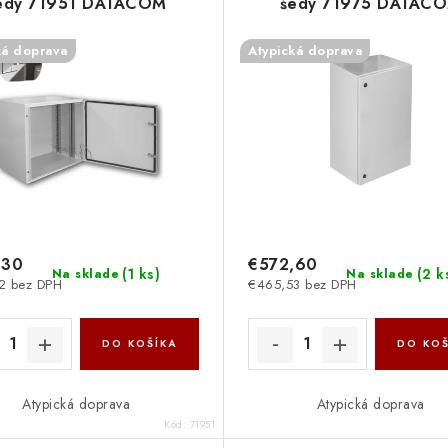
edý 71951 DATACOM
šedý 71975 DATAC
ká doprava
Atypická doprava
,30
€572,60
(
1 ks
)
(
2 k
Na sklade
Na sklade
2 bez DPH
€465,53 bez DPH
DO KOŠÍKA
DO KOŠ
Atypická doprava
Atypická doprava
Kód:
71951