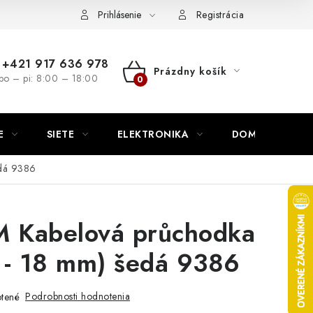
nutie
Napíšte nám
Prihlásenie
Registrácia
+421 917 636 978
Prázdny košík
po – pi: 8:00 – 18:00
NÁKUPNÝ
KOŠÍK
E
SIETE
ELEKTRONIKA
DOMÁCNOSŤ
dá 9386
Kabelová průchodka
 - 18 mm) šedá 9386
Podrobnosti hodnotenia
tené