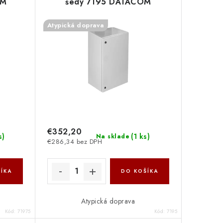
OM
šedý 7195 DATACOM
Atypická doprava
€352,20
s
)
(
1 ks
)
Na sklade
€286,34 bez DPH
ÍKA
DO KOŠÍKA
Atypická doprava
Kód:
71975
Kód:
7195