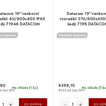
atacom 19''venkovní
Datacom 19''venkov
aděč 6U/600x400 IP65
rozvaděč 21U/600x400
edý 71946 DATACOM
šedý 7198 DATACO
ká doprava
Atypická doprava
,80
€398,10
(
1 ks
)
(
1 k
Na sklade
Na sklade
6 bez DPH
€323,66 bez DPH
DO KOŠÍKA
DO KOŠ