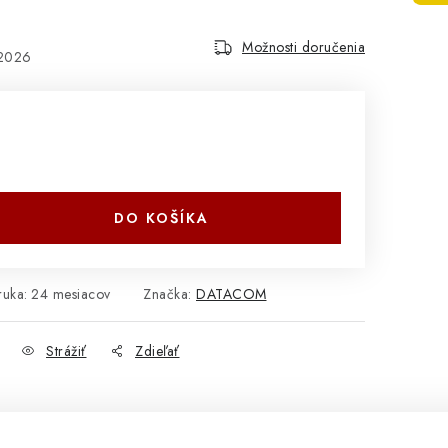
Možnosti doručenia
.2026
DO KOŠÍKA
ruka
:
24 mesiacov
Značka:
DATACOM
Strážiť
Zdieľať