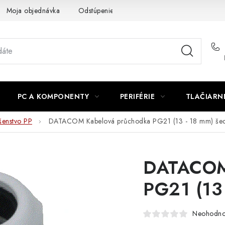
Moja objednávka
Odstúpenie od zmluvy
Formuláre na stiah
PC A KOMPONENTY
PERIFÉRIE
TLAČIARN
ušenstvo PP
DATACOM Kabelová průchodka PG21 (13 - 18 mm) še
DATACOM 
PG21 (13
Neohodno