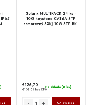
ní
Solarix MULTIPACK 24 ks -
 IP65
10G keystone CAT6A STP
M
samorezný SXKJ-10G-STP-BK-
SA 25286912
€126,70
s
)
(
8 ks
)
Na sklade
€103,01 bez DPH
ÍKA
DO KOŠÍKA