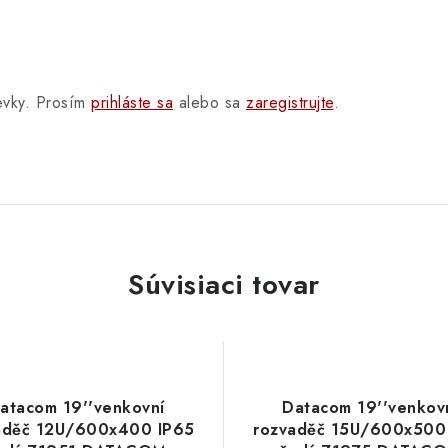
pevky. Prosím
prihláste sa
alebo sa
zaregistrujte
.
Súvisiaci tovar
atacom 19''venkovní
Datacom 19''venkov
aděč 12U/600x400 IP65
rozvaděč 15U/600x500