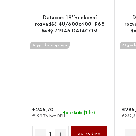
Datacom 19''venkovní
D
rozvaděč 4U/600x400 IP65
rozv
šedý 71945 DATACOM
š
Atypická doprava
Atypic
€245,70
€285
(
1 ks
)
Na sklade
€199,76 bez DPH
€232,3
DO KOŠÍKA