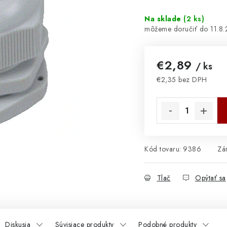
Na sklade
(
2 ks
)
11.8
€2,89
/ ks
€2,35 bez DPH
Jednotková cena:
Kód tovaru:
9386
Zá
Tlač
Opýtať sa
Diskusia
Súvisiace produkty
Podobné produkty