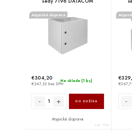
šedý 7196 DATACOM
š
Atypická doprava
Atypic
€304,20
€329
(
1 ks
)
Na sklade
€247,32 bez DPH
€267,7
DO KOŠÍKA
Atypická doprava
Kód:
7196