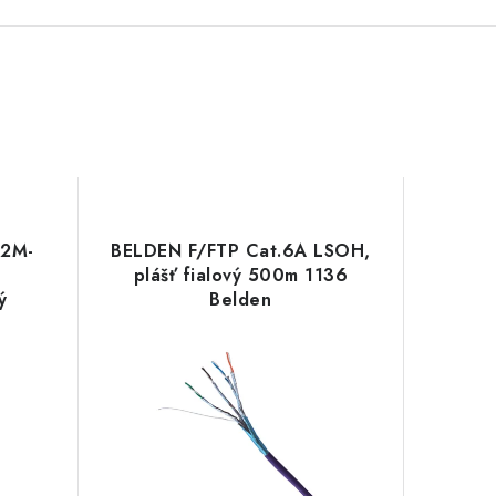
-2M-
BELDEN F/FTP Cat.6A LSOH,
plášť fialový 500m 1136
ý
Belden