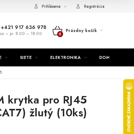
nutie
Napíšte nám
Prihlásenie
Registrácia
+421 917 636 978
Prázdny košík
po – pi: 8:00 – 18:00
NÁKUPNÝ
KOŠÍK
E
SIETE
ELEKTRONIKA
DOMÁCNOSŤ
6
krytka pro RJ45
AT7) žlutý (10ks)