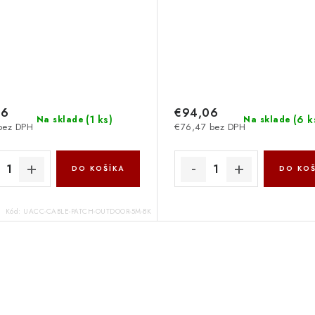
46
€94,06
(
1 ks
)
(
6 k
Na sklade
Na sklade
bez DPH
€76,47 bez DPH
DO KOŠÍKA
DO KOŠ
Kód:
UACC-CABLE-PATCH-OUTDOOR-5M-BK