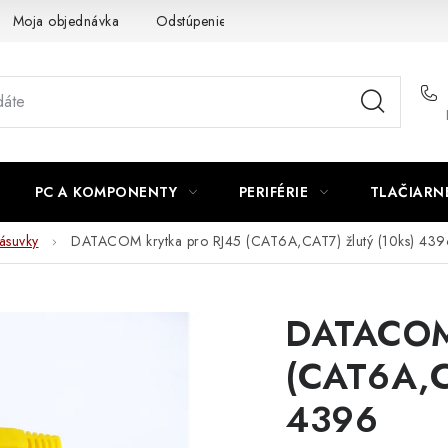
Moja objednávka
Odstúpenie od zmluvy
Formuláre na stiah
PC A KOMPONENTY
PERIFÉRIE
TLAČIARN
ásuvky
DATACOM krytka pro RJ45 (CAT6A,CAT7) žlutý (10ks) 439
DATACOM 
(CAT6A,C
4396