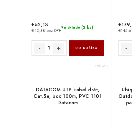
€52,13
€179,
(
2 ks
)
Na sklade
€42,38 bez DPH
€145,6
DO KOŠÍKA
Kód:
4527
DATACOM UTP kabel drát,
Ubiq
Cat.5e, box 100m, PVC 1101
Outdo
Datacom
pa