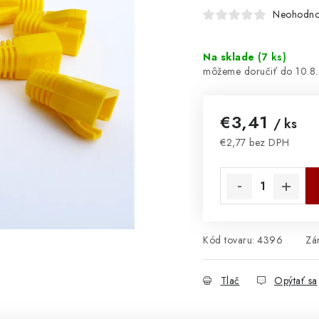
Neohodno
Na sklade
(
7 ks
)
10.8
€3,41
/ ks
€2,77 bez DPH
Jednotková cena:
Kód tovaru:
4396
Zá
Tlač
Opýtať sa