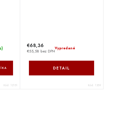
€68,36
s
)
Vypredané
€55,58 bez DPH
DETAIL
ÍKA
Kód:
12151
Kód:
1359