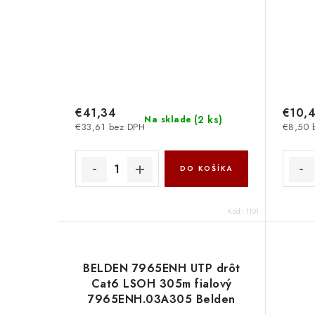
€41,34
€10,
(
2 ks
)
Na sklade
€33,61 bez DPH
€8,50 
DO KOŠÍKA
Kód:
1101
BELDEN 7965ENH UTP drôt
Cat6 LSOH 305m fialový
7965ENH.03A305 Belden