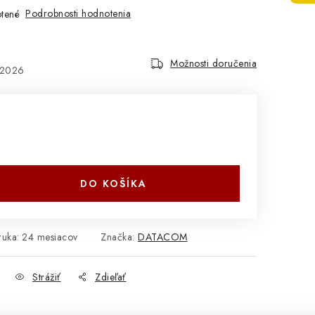
Podrobnosti hodnotenia
tené
Možnosti doručenia
.2026
DO KOŠÍKA
ruka
:
24 mesiacov
Značka:
DATACOM
Strážiť
Zdieľať