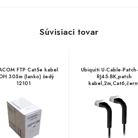
Súvisiaci tovar
ACOM FTP Cat5e kabel
Ubiquiti U-Cable-Patch
OH 305m (lanko) šedý
RJ45-BK,patch
12101
kabel,2m,Cat6,čern