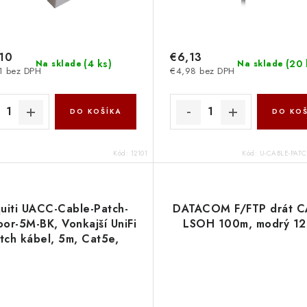
10
€6,13
(
4 ks
)
(
20 
Na sklade
Na sklade
1 bez DPH
€4,98 bez DPH
DO KOŠÍKA
DO KOŠ
Kód:
12101
Kód:
U-CABLE-PATC
uiti UACC-Cable-Patch-
DATACOM F/FTP drát 
or-5M-BK, Vonkajší UniFi
LSOH 100m, modrý 12
tch kábel, 5m, Cat5e,
čierny