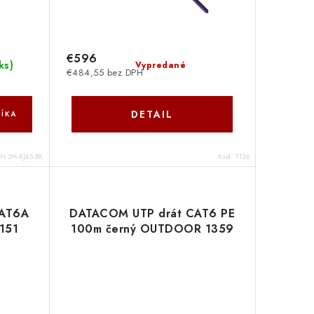
€596
ks
)
Vypredané
€484,55 bez DPH
DETAIL
ÍKA
H-2M-RJ45-BK
Kód:
1136
CAT6A
DATACOM UTP drát CAT6 PE
151
100m černý OUTDOOR 1359