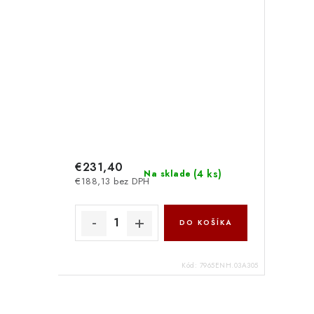
€231,40
(
4 ks
)
Na sklade
€188,13 bez DPH
DO KOŠÍKA
Kód:
7965ENH.03A305