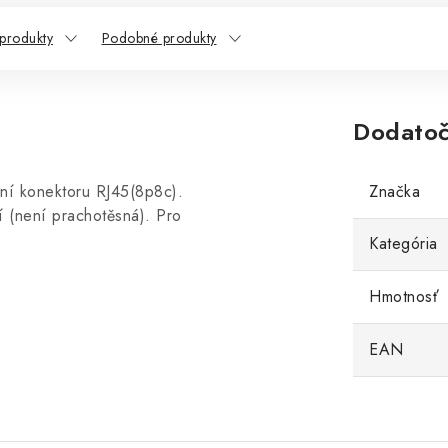
 produkty
Podobné produkty
Dodatoč
ání konektoru RJ45(8p8c).
Značka
 (není prachotěsná). Pro
Kategória
Hmotnosť
EAN