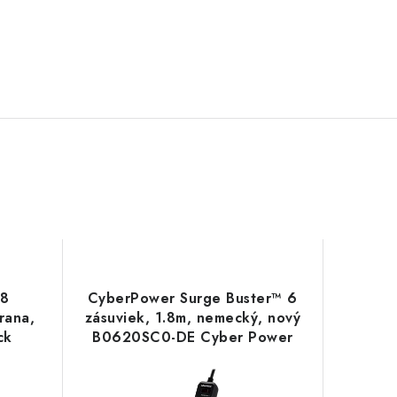
 8
CyberPower Surge Buster™ 6
rana,
zásuviek, 1.8m, nemecký, nový
ck
B0620SC0-DE Cyber Power
Systems