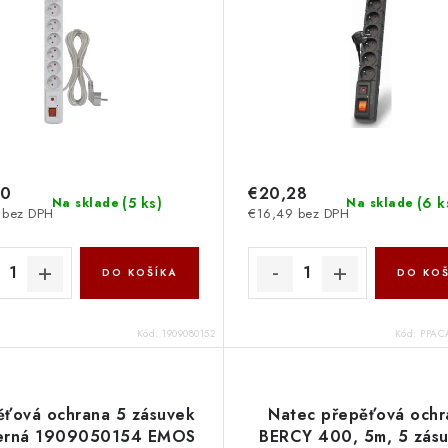
70
€20,28
(
5 ks
)
(
6 k
Na sklade
Na sklade
 bez DPH
€16,49 bez DPH
DO KOŠÍKA
DO KOŠ
Kód:
1909080152
Kód:
PPAC
ěťová ochrana 5 zásuvek
Natec přepěťová ochr
erná 1909050154 EMOS
BERCY 400, 5m, 5 zásu