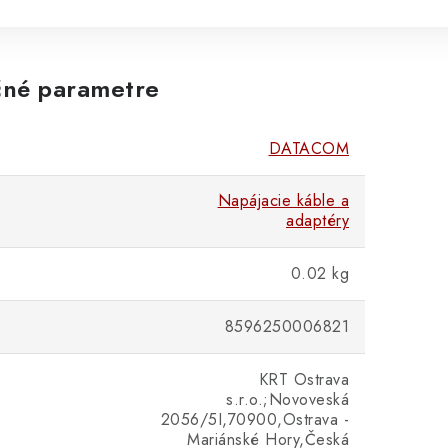
né parametre
DATACOM
Napájacie káble a
adaptéry
0.02 kg
8596250006821
KRT Ostrava
s.r.o.;Novoveská
2056/5I,70900,Ostrava -
Mariánské Hory,Česká