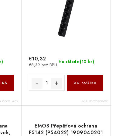
€10,32
s
)
(
10 ks
)
Na sklade
€8,39 bez DPH
ÍKA
DO KOŠÍKA
ARS8-2BLACK
Kód:
B0620SC0-DE
ana
EMOS Přepěťová ochrana
vek,
F5142 (P54022) 1909040201