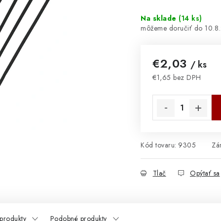
Na sklade
(
14 ks
)
10.8
€2,03
/ ks
€1,65 bez DPH
Jednotková cena:
Kód tovaru:
9305
Zá
Tlač
Opýtať sa
 produkty
Podobné produkty