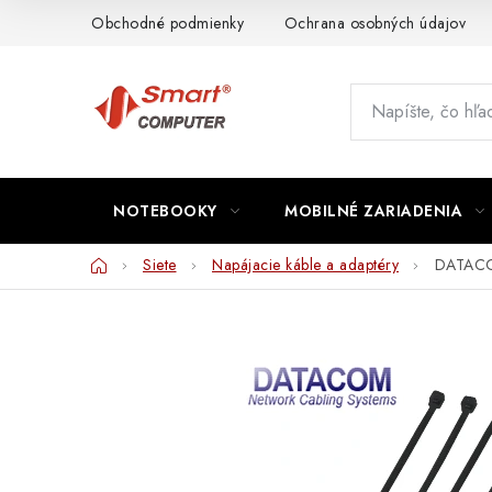
Prejsť
Obchodné podmienky
Ochrana osobných údajov
na
obsah
NOTEBOOKY
MOBILNÉ ZARIADENIA
Domov
Siete
Napájacie káble a adaptéry
DATACOM