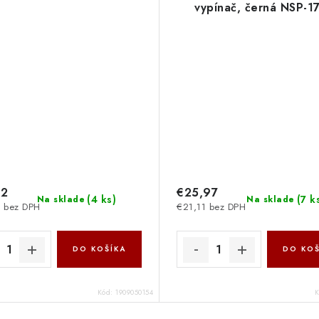
vypínač, černá NSP-1
82
€25,97
(
4 ks
)
(
7 k
Na sklade
Na sklade
 bez DPH
€21,11 bez DPH
DO KOŠÍKA
DO KOŠ
Kód:
1909050154