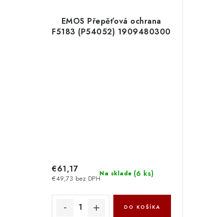
EMOS Přepěťová ochrana
F5183 (P54052) 1909480300
€61,17
(
6 ks
)
Na sklade
€49,73 bez DPH
DO KOŠÍKA