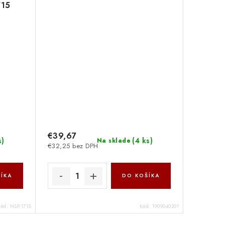
715
€39,67
s
)
(
4 ks
)
Na sklade
€32,25 bez DPH
ÍKA
DO KOŠÍKA
Kód:
NSP-1715
Kód:
1909040201