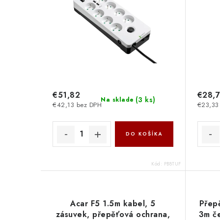
€51,82
€28,
(
3 ks
)
Na sklade
€42,13 bez DPH
€23,33
DO KOŠÍKA
Kód:
PB8TUF
Acar F5 1.5m kabel, 5
Přep
zásuvek, přepěťová ochrana,
3m č