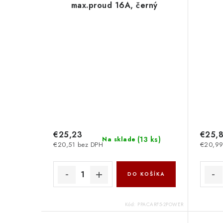
max.proud 16A, černý
ppacarf5-2power
PremiumCord
€25,23
€25,
(
13 ks
)
Na sklade
€20,51 bez DPH
€20,99
DO KOŠÍKA
Kód:
PPACARF5-2POWER