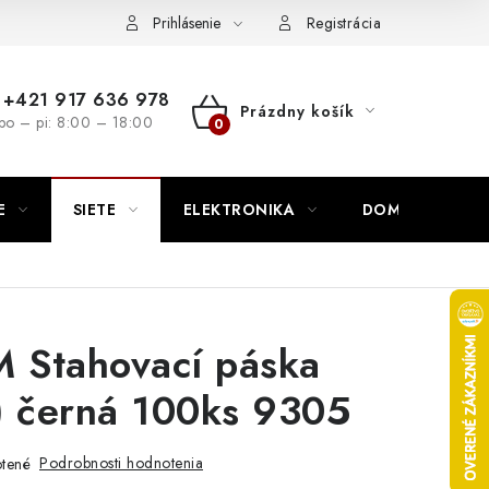
nutie
Napíšte nám
Prihlásenie
Registrácia
+421 917 636 978
Prázdny košík
po – pi: 8:00 – 18:00
NÁKUPNÝ
KOŠÍK
E
SIETE
ELEKTRONIKA
DOMÁCNOSŤ
Stahovací páska
) černá 100ks 9305
Podrobnosti hodnotenia
tené