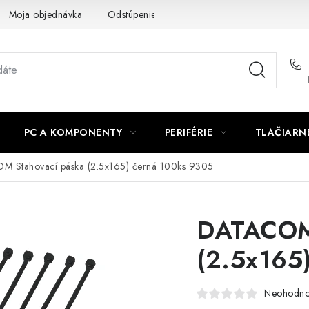
Moja objednávka
Odstúpenie od zmluvy
Formuláre na stiah
PC A KOMPONENTY
PERIFÉRIE
TLAČIARN
 Stahovací páska (2.5x165) černá 100ks 9305
DATACOM 
(2.5x165
Neohodno