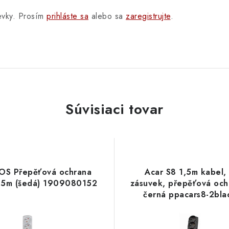
pevky. Prosím
prihláste sa
alebo sa
zaregistrujte
.
Súvisiaci tovar
OS Přepěťová ochrana
Acar S8 1,5m kabel,
,5m (šedá) 1909080152
zásuvek, přepěťová och
černá ppacars8-2bla
PremiumCord