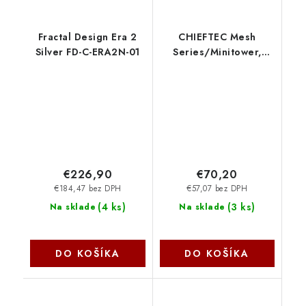
Fractal Design Era 2
CHIEFTEC Mesh
Silver FD-C-ERA2N-01
Series/Minitower,
350W, XT-01B-350S8,
čierna, USB 3. XT-01B-
350GPB Chieftec
€226,90
€70,20
€184,47 bez DPH
€57,07 bez DPH
(
4 ks
)
(
3 ks
)
Na sklade
Na sklade
DO KOŠÍKA
DO KOŠÍKA