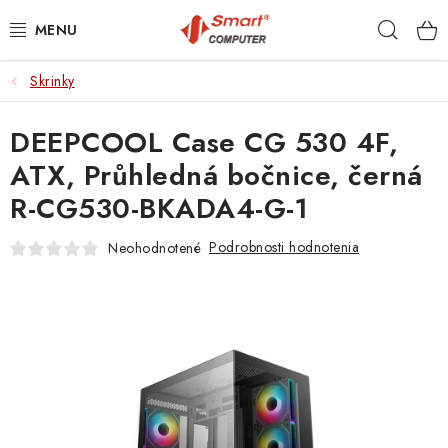
Prejsť
Hľad
na
obsah
Skrinky
NOTEBOOKY
DEEPCOOL Case CG 530 4F,
MOBILNÉ ZARIADENIA
ATX, Průhledná bočnice, černá
PC A KOMPONENTY
R-CG530-BKADA4-G-1
PERIFÉRIE
Podrobnosti hodnotenia
Neohodnotené
TLAČIARNE
SIETE
ELEKTRONIKA