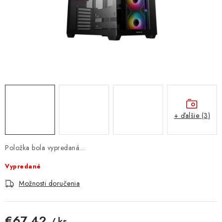
DOMÁCNOSŤ
: DOBRÁ CENA
: PREDAJŇA ZV
: OBĽÚBENÉ PRODUKTY
: TOP PRODUKTY
+ ďalšie (3)
: NOVÉ PRODUKTY
Položka bola vypredaná…
ZNAČKY
Vypredané
Obchodné podmienky
Možnosti doručenia
Ochrana osobných údajov
Moja objednávka
Odstúpenie od zmluvy
Formuláre na stiahnutie
Napíšte nám
€67,42
/ ks