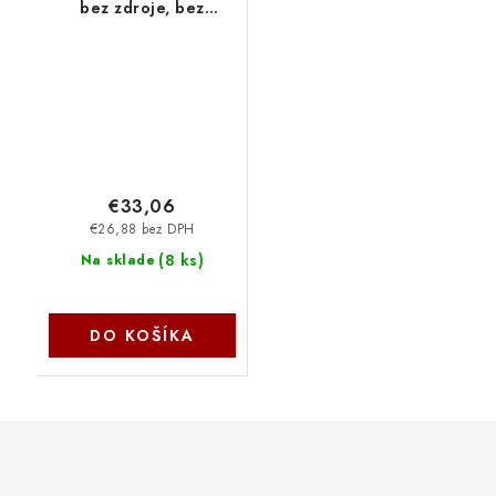
bez zdroje, bez
ventilátorů CR-PCC-
200-3
€33,06
€26,88 bez DPH
(
8 ks
)
Na sklade
DO KOŠÍKA