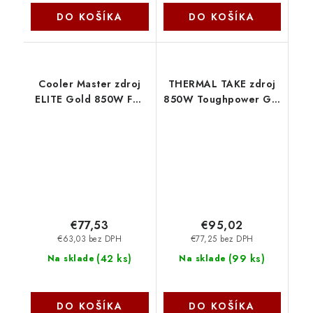
DO KOŠÍKA
DO KOŠÍKA
Cooler Master zdroj
THERMAL TAKE zdroj
ELITE Gold 850W FM,
850W Toughpower GT,
120mm, Plně
120mm, Plně
modulární, 80 Plus
modulární, 80+ Gold,
Gold, ATX 3.1 MPX-
černá PS-TPT-
8505-AFAG-BEU
0850FNFAGE-3
CoolerMaster
Thermaltake
€77,53
€95,02
€63,03 bez DPH
€77,25 bez DPH
(
42 ks
)
(
99 ks
)
Na sklade
Na sklade
DO KOŠÍKA
DO KOŠÍKA