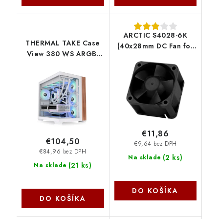
ARCTIC S4028-6K
THERMAL TAKE Case
(40x28mm DC Fan for
View 380 WS ARGB,
server) ACFAN00185A
Průhledná bočnice, bílá
Artic Cooling
CA-1Z2-00M6WN-WS
Thermaltake
€11,86
€104,50
€9,64 bez DPH
€84,96 bez DPH
(
2 ks
)
Na sklade
(
21 ks
)
Na sklade
DO KOŠÍKA
DO KOŠÍKA