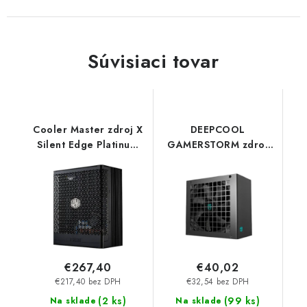
Súvisiaci tovar
Cooler Master zdroj X
DEEPCOOL
Silent Edge Platinum
GAMERSTORM zdroj
1100W 230V, 120mm,
550W PF550X, 120mm,
Plně moduární, 80 Plus
80+ Bronze, černá R-
Platinum, ATX 3.1 MPS-
PF550X-HD0B-JGEU
B001-AZBP-NBEU
Deepcool
CoolerMaster
€267,40
€40,02
€217,40 bez DPH
€32,54 bez DPH
(
2 ks
)
(
99 ks
)
Na sklade
Na sklade