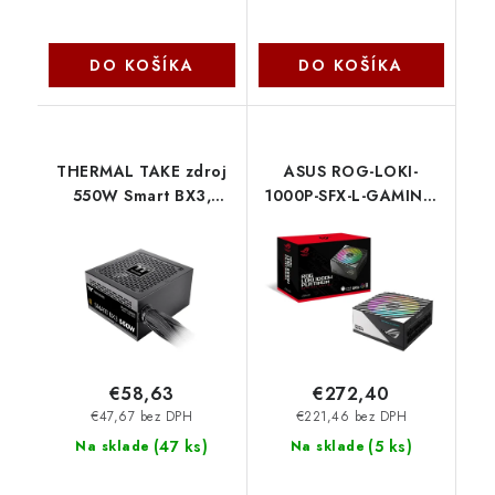
DO KOŠÍKA
DO KOŠÍKA
THERMAL TAKE zdroj
ASUS ROG-LOKI-
550W Smart BX3,
1000P-SFX-L-GAMING
120mm, 80+ Bronze,
90YE00N1-B0NA00
černá PS-SPD-
Asus
0550NNFABE-3
Thermaltake
€58,63
€272,40
€47,67 bez DPH
€221,46 bez DPH
(
47 ks
)
(
5 ks
)
Na sklade
Na sklade