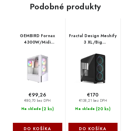
Podobné produkty
GEMBIRD Fornax
Fractal Design Meshify
4300W/Midi
3 XL/Big
Tower/Transpar./Biela
Tower/Transpar./
CCC-FC-4300W
Čierna FD-C-MES3X-04
Gembird
€99,26
€170
€80,70 bez DPH
€138,21 bez DPH
(
2 ks
)
(
20 ks
)
Na sklade
Na sklade
DO KOŠÍKA
DO KOŠÍKA