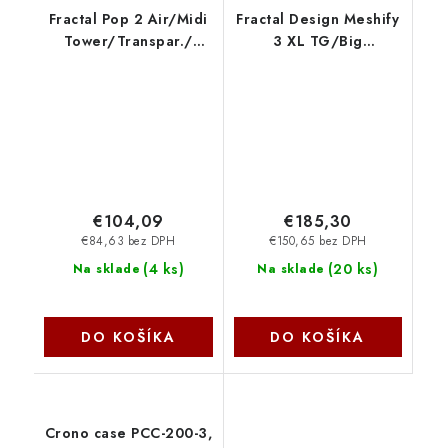
Fractal Pop 2 Air/Midi
Fractal Design Meshify
Tower/Transpar./
3 XL TG/Big
Čierna FD-C-POA2A-03
Tower/Transpar./
Fractal Design
Čierna FD-C-MES3X-02
€104,09
€185,30
€84,63 bez DPH
€150,65 bez DPH
(
4 ks
)
(
20 ks
)
Na sklade
Na sklade
DO KOŠÍKA
DO KOŠÍKA
Crono case PCC-200-3,