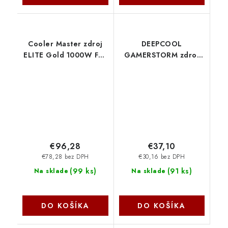
Cooler Master zdroj
DEEPCOOL
ELITE Gold 1000W FM,
GAMERSTORM zdroj
120mm, Plně
500W PF500X, 120mm,
modulární, 80 Plus
80+ Bronze , černá R-
Gold, ATX 3.1 MPW-
PF500X-HD0B-JGEU
A001-AFAG-BEU
CoolerMaster
€96,28
€37,10
€78,28 bez DPH
€30,16 bez DPH
(
99 ks
)
(
91 ks
)
Na sklade
Na sklade
DO KOŠÍKA
DO KOŠÍKA