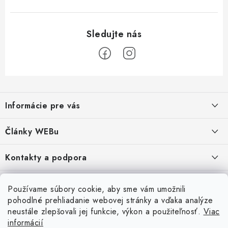
Z
á
Informácie pre vás
p
ä
Obchodné podmienky
Články WEBu
t
Ochrana osobných údajov
i
Dôležité oznamy
Kontakty a podpora
16.6.2026
e
Moja objednávka
Predajňa a sídlo spoločnosti
Servisné služby
Odstúpenie od zmluvy
Nákup na splátky
Používame súbory cookie, aby sme vám umožnili
2.8.2022
23.10.2022
pohodlné prehliadanie webovej stránky a vďaka analýze
Formuláre na stiahnutie
Servis a služby pre Vás
Doprava - UPS
Doprava - Packeta
Splátky - Home Credit
neustále zlepšovali jej funkcie, výkon a použiteľnosť.
Viac
Doprava a Platba
5.3.2022
Ako nakupovať
informácií
Napíšte nám
4.3.2022