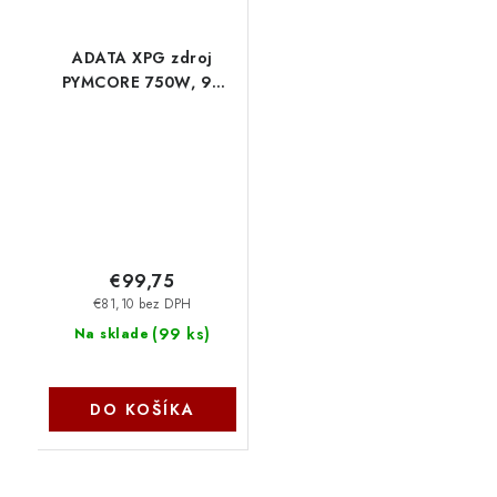
ADATA XPG zdroj
PYMCORE 750W, 92
mm, Plně modulární,
80 Plus Gold, ATX 3.1
PYMCORE750G-BKCEU
€99,75
€81,10 bez DPH
(
99 ks
)
Na sklade
DO KOŠÍKA