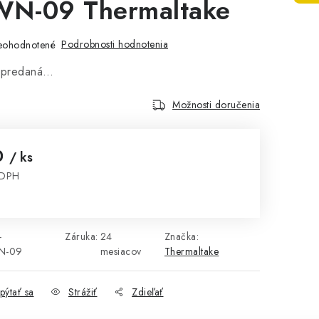
N-09 Thermaltake
Podrobnosti hodnotenia
eohodnotené
vypredaná…
Možnosti doručenia
0
/ ks
 DPH
cena:
-
Záruka
:
24
Značka:
N-09
mesiacov
Thermaltake
pýtať sa
Strážiť
Zdieľať