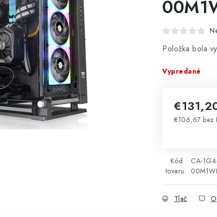
00M1W
N
Položka bola 
Vypredané
€131,2
€106,67 bez
Jednotková 
Kód
CA-1G4
tovaru:
00M1W
Tlač
O