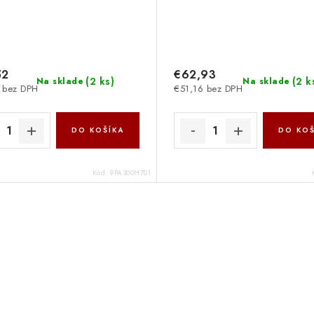
52
€62,93
(
2 ks
)
(
2 k
Na sklade
Na sklade
 bez DPH
€51,16 bez DPH
DO KOŠÍKA
DO KOŠ
Kód:
9PA300H701