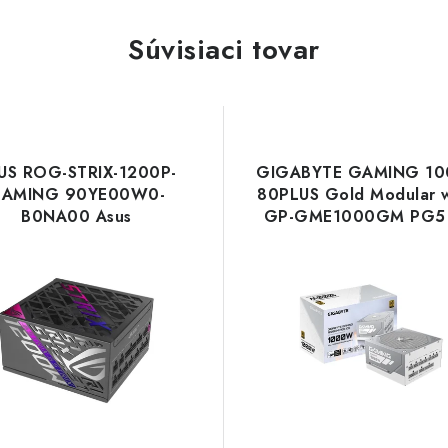
Súvisiaci tovar
US ROG-STRIX-1200P-
GIGABYTE GAMING 1
AMING 90YE00W0-
80PLUS Gold Modular 
B0NA00 Asus
GP-GME1000GM PG5 
Gigabyte