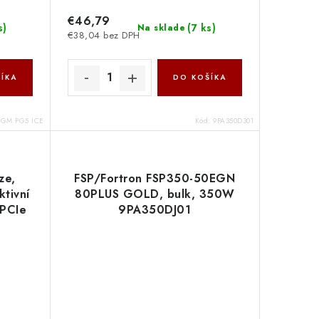
€46,79
s
)
(
7 ks
)
Na sklade
€38,04 bez DPH
ÍKA
DO KOŠÍKA
0GM PG5 ICE
Kód:
9PA350D301
ze,
FSP/Fortron FSP350-50EGN
ktivní
80PLUS GOLD, bulk, 350W
 PCIe
9PA350DJ01
80PLUS