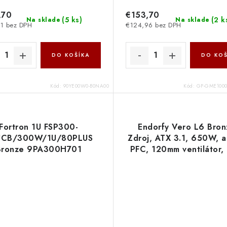
,70
€153,70
(
5 ks
)
(
2 k
Na sklade
Na sklade
1 bez DPH
€124,96 bez DPH
DO KOŠÍKA
DO KOŠ
Kód:
90YE00W0-B0NA00
Kód:
GP-GME100
Fortron 1U FSP300-
Endorfy Vero L6 Bron
UCB/300W/1U/80PLUS
Zdroj, ATX 3.1, 650W, a
Bronze 9PA300H701
PFC, 120mm ventilátor,
5.1, Cybenetics Silver, 
Bronze EY7A015