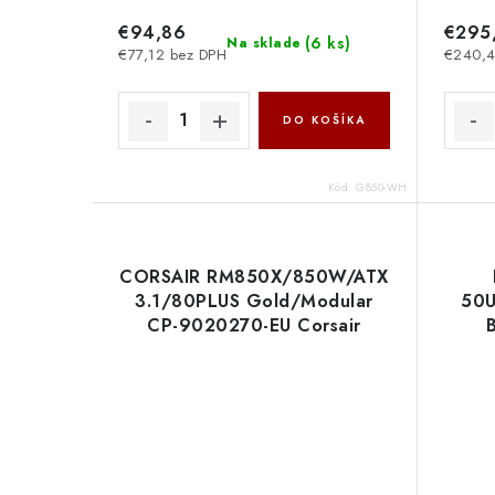
€94,86
€295
(
6 ks
)
Na sklade
€77,12 bez DPH
€240,4
DO KOŠÍKA
Kód:
G850-WH
CORSAIR RM850X/850W/ATX
3.1/80PLUS Gold/Modular
50
CP-9020270-EU Corsair