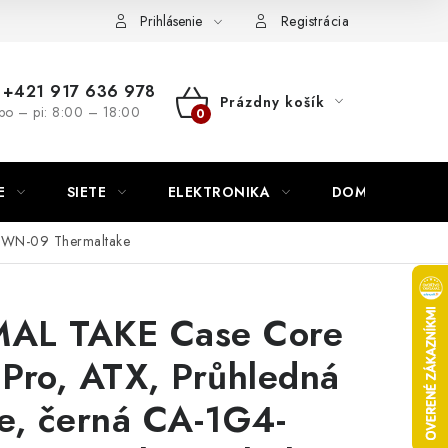
nutie
Napíšte nám
Prihlásenie
Registrácia
+421 917 636 978
Prázdny košík
po – pi: 8:00 – 18:00
NÁKUPNÝ
KOŠÍK
E
SIETE
ELEKTRONIKA
DOMÁCNOSŤ
1WN-09 Thermaltake
AL TAKE Case Core
Pro, ATX, Průhledná
e, černá CA-1G4-