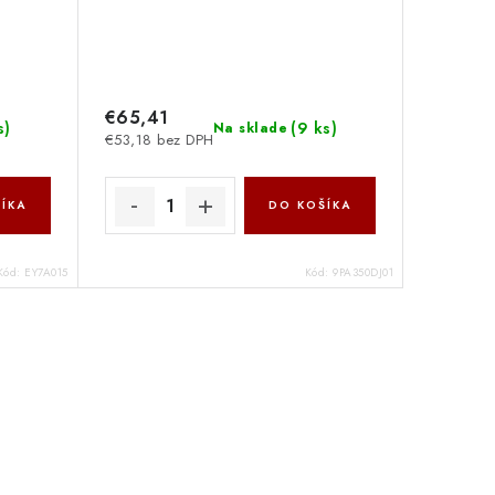
€65,41
s
)
(
9 ks
)
Na sklade
€53,18 bez DPH
ÍKA
DO KOŠÍKA
Kód:
EY7A015
Kód:
9PA350DJ01