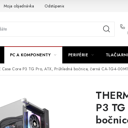
Moja objednávka
Odstúpenie od zmluvy
Formuláre na stiah
PC A KOMPONENTY
PERIFÉRIE
TLAČIARN
Case Core P3 TG Pro, ATX, Průhledná bočnice, černá CA-1G4-00M
THERM
P3 TG 
bočnic