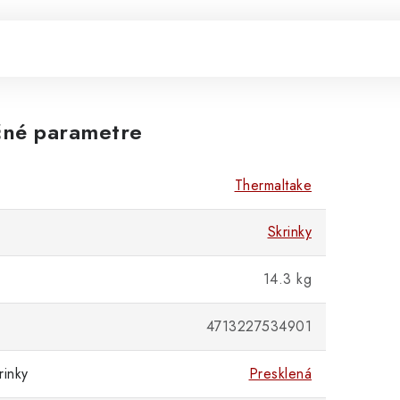
né parametre
Thermaltake
Skrinky
14.3 kg
4713227534901
rinky
Presklená