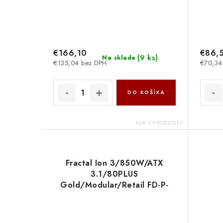
€166,10
€86,
(
9 ks
)
Na sklade
€135,04 bez DPH
€70,34
DO KOŠÍKA
Kód:
CP-9020270-EU
Fractal Ion 3/850W/ATX
3.1/80PLUS
Gold/Modular/Retail FD-P-
IA3G-850 Fractal Design