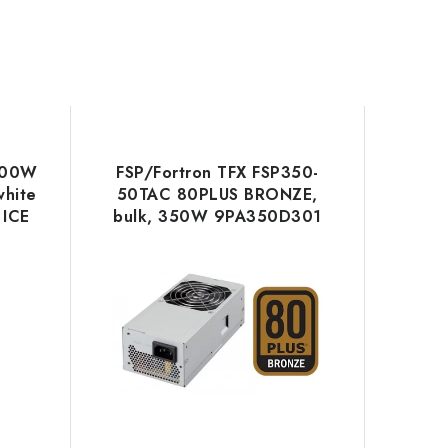
000W
FSP/Fortron TFX FSP350-
white
50TAC 80PLUS BRONZE,
ICE
bulk, 350W 9PA350D301