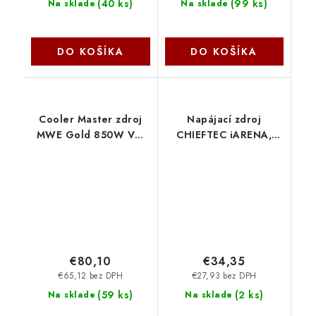
(
40 ks
)
(
99 ks
)
Na sklade
Na sklade
DO KOŠÍKA
DO KOŠÍKA
Cooler Master zdroj
Napájací zdroj
MWE Gold 850W V3,
CHIEFTEC iARENA,
120mm, 80+ Gold, ATX
GPB-350S, 350W,
3.1 MPE-8506-ACAG-
120mm ventilátor, PFC,
BEU CoolerMaster
účinnosť >85%, bulk
Chieftec
€80,10
€34,35
€65,12 bez DPH
€27,93 bez DPH
(
59 ks
)
(
2 ks
)
Na sklade
Na sklade