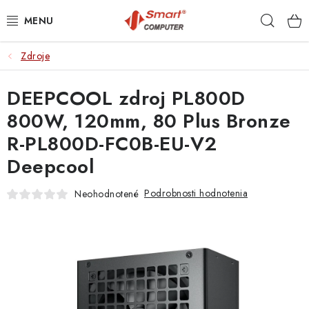
Prejsť
Hľad
na
obsah
Zdroje
NOTEBOOKY
DEEPCOOL zdroj PL800D
MOBILNÉ ZARIADENIA
800W, 120mm, 80 Plus Bronze
PC A KOMPONENTY
R-PL800D-FC0B-EU-V2
Deepcool
PERIFÉRIE
Podrobnosti hodnotenia
Neohodnotené
TLAČIARNE
SIETE
ELEKTRONIKA