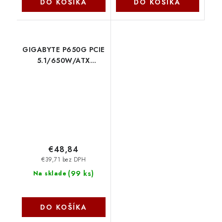
DO KOŠÍKA
DO KOŠÍKA
GIGABYTE P650G PCIE
5.1/650W/ATX
3.1/80PLUS Gold GP-
P650G PG5 Gigabyte
€48,84
€39,71 bez DPH
(
99 ks
)
Na sklade
DO KOŠÍKA