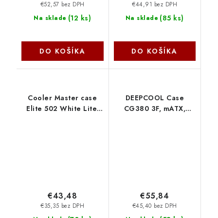
€52,57 bez DPH
€44,91 bez DPH
(
12 ks
)
(
85 ks
)
Na sklade
Na sklade
DO KOŠÍKA
DO KOŠÍKA
Cooler Master case
DEEPCOOL Case
Elite 502 White Lite,
CG380 3F, mATX,
Průhledná bočnice,
ARGB, Průhledná
ATX, 1x 120mm Fan,
bočnice, 3x 120mm
bílá E502L-WGNN-S00
Fan, černá R-CG380-
CoolerMaster
BKAGM3-G Deepcool
€43,48
€55,84
€35,35 bez DPH
€45,40 bez DPH