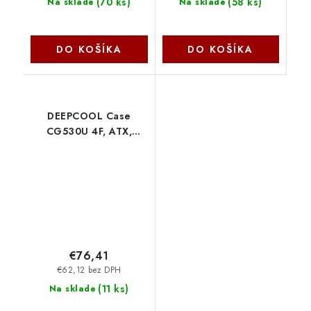
(
70 ks
)
(
58 ks
)
Na sklade
Na sklade
DO KOŠÍKA
DO KOŠÍKA
DEEPCOOL Case
CG530U 4F, ATX,
Průhledná bočnice,
4x120mm ARGB Fan,
černá R-CG530U-
BKAGA4-G Deepcool
€76,41
€62,12 bez DPH
(
11 ks
)
Na sklade