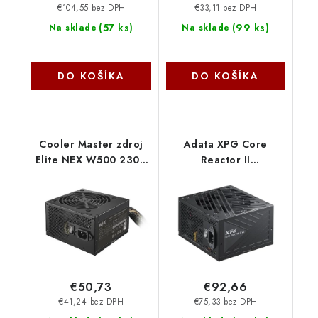
€104,55 bez DPH
€33,11 bez DPH
(
57 ks
)
(
99 ks
)
Na sklade
Na sklade
DO KOŠÍKA
DO KOŠÍKA
Cooler Master zdroj
Adata XPG Core
Elite NEX W500 230V
Reactor II
A/EU Cable, 500W
VE/850W/ATX/80PLUS
MPW-5001-ACBW-BEU
Gold/Modular/Retail
CoolerMaster
COREREACTORIIVE850G-
BKCEU ADATA
€50,73
€92,66
€41,24 bez DPH
€75,33 bez DPH