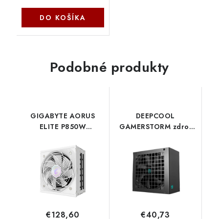
DO KOŠÍKA
Podobné produkty
GIGABYTE AORUS
DEEPCOOL
ELITE P850W
GAMERSTORM zdroj
ICE/850W/ATX
600W PF600X, 120mm,
3.1/80PLUS
80+ Bronze , černá R-
Platinum/Modular/Retail
PF600X-HD0B-JGEU
GP-AE850PM PG5 ICE
Deepcool
Gigabyte
€128,60
€40,73