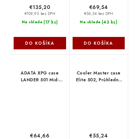
€135,20
€69,54
€109,92 bez DPH
€56,54 bez DPH
(
17 ks
)
(
43 ks
)
Na sklade
Na sklade
DO KOŠÍKA
DO KOŠÍKA
ADATA XPG case
Cooler Master case
LANDER 501 Mid-
Elite 502, Průhledná
Tower, bez zdroje, 4x
bočnice, ATX, 3x
120mm ARGB Fan,
120mm ARGB Fan,
Černá
černá E502-KGNN-S00
LANDER501CMTA-
CoolerMaster
BKCWW
€64,66
€55,24