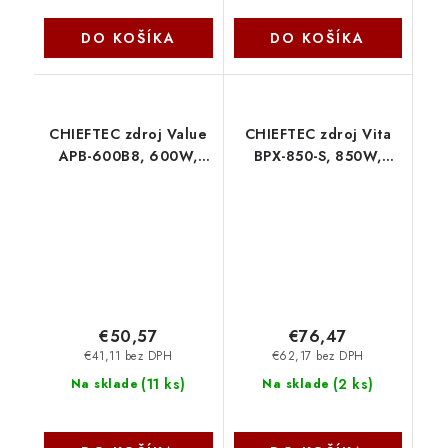
DO KOŠÍKA
DO KOŠÍKA
CHIEFTEC zdroj Value
CHIEFTEC zdroj Vita
APB-600B8, 600W,
BPX-850-S, 850W,
120mm, 80+ Chieftec
120mm, 80+ Bronze
Chieftec
€50,57
€76,47
€41,11 bez DPH
€62,17 bez DPH
(
11 ks
)
(
2 ks
)
Na sklade
Na sklade