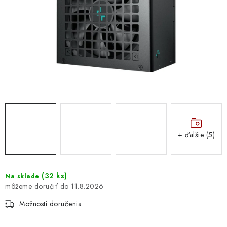
DOMÁCNOSŤ
: DOBRÁ CENA
: PREDAJŇA ZV
: OBĽÚBENÉ PRODUKTY
: TOP PRODUKTY
: NOVÉ PRODUKTY
+ ďalšie (5)
ZNAČKY
(
32 ks
)
Na sklade
11.8.2026
Obchodné podmienky
Ochrana osobných údajov
Moja objednávka
Odstúpenie od zmluvy
Možnosti doručenia
Formuláre na stiahnutie
Napíšte nám