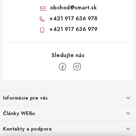
obchod
@
smart.sk
+421 917 636 978
+421 917 636 979
Z
á
Informácie pre vás
p
ä
Obchodné podmienky
Články WEBu
t
Ochrana osobných údajov
i
Dôležité oznamy
Kontakty a podpora
16.6.2026
e
Moja objednávka