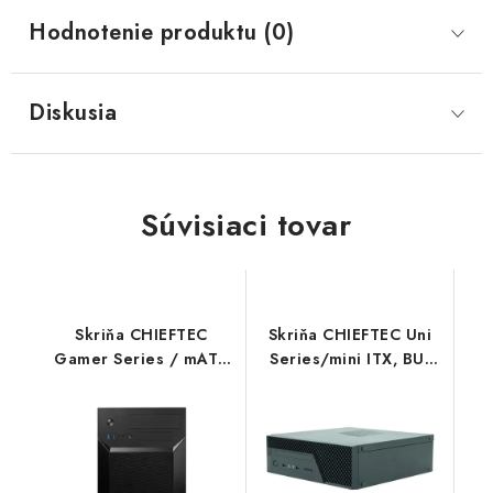
Hodnotenie produktu (0)
Diskusia
Súvisiaci tovar
Skriňa CHIEFTEC
Skriňa CHIEFTEC Uni
Gamer Series / mATX
Series/mini ITX, BU-
Minitower, CI-02B-OP,
12B, čierna, zdroj GPF-
bez zdroja, čierna
300P (300W 80+
Chieftec
Bronze) BU-12B-300
Chieftec