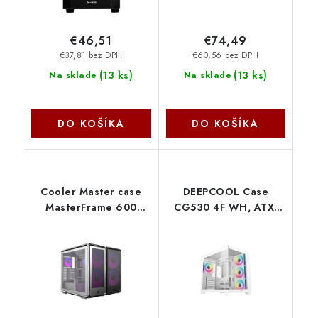
€46,51
€74,49
€37,81 bez DPH
€60,56 bez DPH
(
13 ks
)
(
13 ks
)
Na sklade
Na sklade
DO KOŠÍKA
DO KOŠÍKA
Cooler Master case
DEEPCOOL Case
MasterFrame 600
CG530 4F WH, ATX,
Mesh Black ARGB,
Průhledná bočnice, 4x
Průhledná bočnice,
120mm ARGB, bílá R-
ATX, 2x 200mm ARGB
CG530-WHADA4-G-1
Fan, 1x 120mm ARGB
Deepcool
Fan, Černá MF600M-
KGNN-S01
CoolerMaster