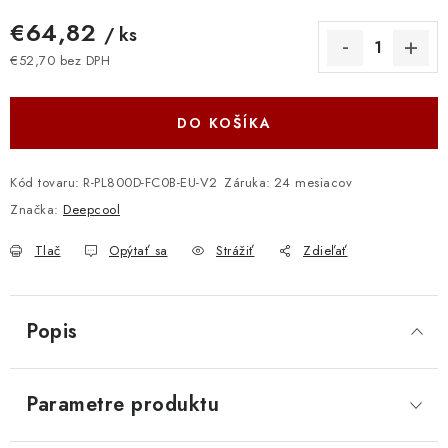
€64,82
/ ks
€52,70 bez DPH
Jednotková cena:
DO KOŠÍKA
Kód tovaru:
R-PL800D-FC0B-EU-V2
Záruka
:
24 mesiacov
Značka:
Deepcool
Tlač
Opýtať sa
Strážiť
Zdieľať
Popis
Parametre produktu