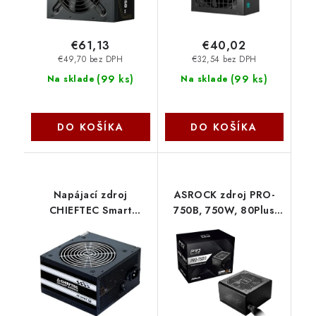
€61,13
€40,02
€49,70 bez DPH
€32,54 bez DPH
(
99 ks
)
(
99 ks
)
Na sklade
Na sklade
DO KOŠÍKA
DO KOŠÍKA
Napájací zdroj
ASROCK zdroj PRO-
CHIEFTEC Smart
750B, 750W, 80Plus
Series, GPS-500A8,
Bronze, 120 mm, ATX
500 W, Active PFC,
3.1 ASRock
maloobchodný predaj
Chieftec