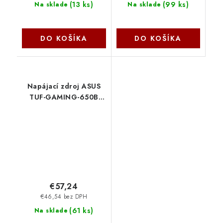
(
13 ks
)
(
99 ks
)
Na sklade
Na sklade
DO KOŠÍKA
DO KOŠÍKA
Napájací zdroj ASUS
TUF-GAMING-650B
650W, 80+ Bronze
90YE00D1-B0NA00
Asus
€57,24
€46,54 bez DPH
(
61 ks
)
Na sklade