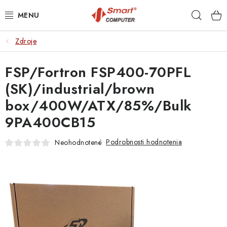
Prejsť
Hľad
na
obsah
Zdroje
NOTEBOOKY
FSP/Fortron FSP400-70PFL
MOBILNÉ ZARIADENIA
(SK)/industrial/brown
PC A KOMPONENTY
box/400W/ATX/85%/Bulk
9PA400CB15
PERIFÉRIE
Podrobnosti hodnotenia
Neohodnotené
TLAČIARNE
SIETE
ELEKTRONIKA