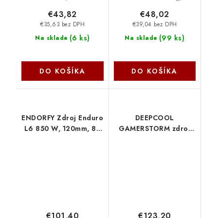
€43,82
€48,02
€35,63 bez DPH
€39,04 bez DPH
(
6 ks
)
(
99 ks
)
Na sklade
Na sklade
DO KOŠÍKA
DO KOŠÍKA
ENDORFY Zdroj Enduro
DEEPCOOL
L6 850 W, 120mm, 80
GAMERSTORM zdroj
Plus Gold EY7A017
1200W PQ1200G,
Endorfy
120mm, Plně
modulární, 80+ Gold,
ATX 3.1, černá R-
PQC00G-FD1B-JGEU-V1
€101,40
€123,20