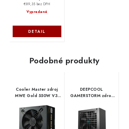
€89,35 bez DPH
Vypredané
DETAIL
Podobné produkty
Cooler Master zdroj
DEEPCOOL
MWE Gold 550W V3,
GAMERSTORM zdroj
120mm, 80+ Gold, ATX
550W PF550X, 120mm,
3.1 MPE-5502-ACAAG-
80+ Bronze, černá R-
3BEU CoolerMaster
PF550X-HD0B-JGEU
Deepcool