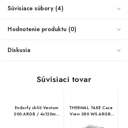
Súvisiace súbory (4)
Hodnotenie produktu (0)
Diskusia
Súvisiaci tovar
Endorfy skříň Ventum
THERMAL TAKE Case
200 ARGB / 4x120mm
View 380 WS ARGB,
PWM ARGB fan /
Průhledná bočnice, bílá
2xUSB / tvrzené sklo /
CA-1Z2-00M6WN-WS