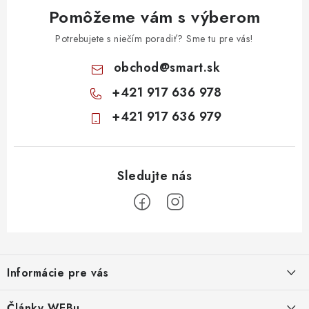
Pomôžeme vám s výberom
Potrebujete s niečím poradiť? Sme tu pre vás!
obchod
@
smart.sk
+421 917 636 978
+421 917 636 979
Z
á
Informácie pre vás
p
ä
Obchodné podmienky
Články WEBu