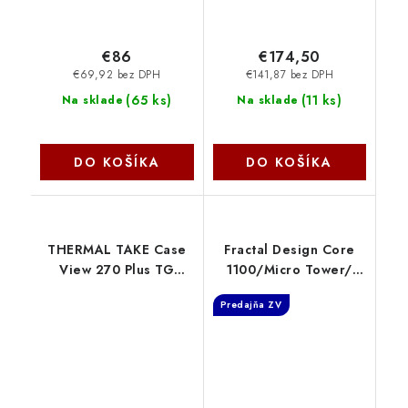
€86
€174,50
€69,92 bez DPH
€141,87 bez DPH
(
65 ks
)
(
11 ks
)
Na sklade
Na sklade
DO KOŠÍKA
DO KOŠÍKA
THERMAL TAKE Case
Fractal Design Core
View 270 Plus TG
1100/Micro Tower/
ARGB, ATX, Průhledná
Čierna FD-CA-CORE-
Predajňa ZV
bočnice, 3x 120mm
1100-BL
ARGB Fan, černá CA-
1Y7-00M1WN-01
Thermaltake