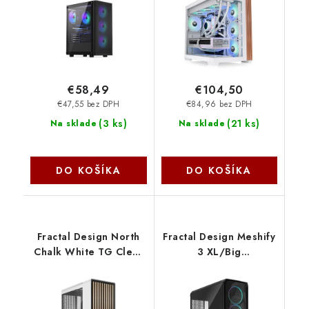
černá EY2A014
Thermaltake
SilentiumPC
€58,49
€104,50
€47,55 bez DPH
€84,96 bez DPH
(
3 ks
)
(
21 ks
)
Na sklade
Na sklade
DO KOŠÍKA
DO KOŠÍKA
Fractal Design North
Fractal Design Meshify
Chalk White TG Clear
3 XL/Big
Tint FD-C-NOR1C-04
Tower/Transpar./
Čierna FD-C-MES3X-04