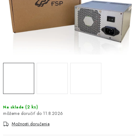
DOMÁCNOSŤ
: DOBRÁ CENA
: PREDAJŇA ZV
: OBĽÚBENÉ PRODUKTY
: TOP PRODUKTY
: NOVÉ PRODUKTY
ZNAČKY
(
2 ks
)
Na sklade
11.8.2026
Obchodné podmienky
Ochrana osobných údajov
Moja objednávka
Odstúpenie od zmluvy
Možnosti doručenia
Formuláre na stiahnutie
Napíšte nám