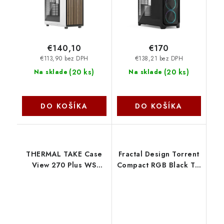
€140,10
€170
€113,90 bez DPH
€138,21 bez DPH
(
20 ks
)
(
20 ks
)
Na sklade
Na sklade
DO KOŠÍKA
DO KOŠÍKA
THERMAL TAKE Case
Fractal Design Torrent
View 270 Plus WS
Compact RGB Black TG
ARGB, Průhledná
Light Tint FD-C-TOR1C-
bočnice,černá CA-1Y7-
02
00M1WN-WS
Thermaltake