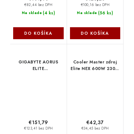
€82,44 bez DPH
€100,16 bez DPH
(
4 ks
)
(
56 ks
)
Na sklade
Na sklade
DO KOŠÍKA
DO KOŠÍKA
GIGABYTE AORUS
Cooler Master zdroj
ELITE
Elite NEX 600W 230V,
P1000W/1000W/ATX
120mm, 80+ White,
3.1/80PLUS
Mesh (opletené
Platinum/Modular/Retail
kabely) MPW-6001-
GP-AE1000PM PG5
ACBW-BE1
Gigabyte
CoolerMaster
€151,79
€42,37
€123,41 bez DPH
€34,45 bez DPH