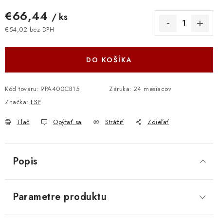
€66,44
/ ks
€54,02 bez DPH
Jednotková cena:
DO KOŠÍKA
Kód tovaru:
9PA400CB15
Záruka
:
24 mesiacov
Značka:
FSP
Tlač
Opýtať sa
Strážiť
Zdieľať
Popis
Parametre produktu