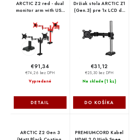
ARCTIC Z2 red - dual
Držiak stola ARCTIC Z1
monitor arm with USB
(Gen.3) pre 1x LCD do
Hub inte ORAEQ-
43", nosnosť 15 kg,
MA008-GBA01 Arctic
USB HUB, čierny
Cooling
AEMNT00052A Artic
Cooling
€91,34
€31,12
€74,26 bez DPH
€25,30 bez DPH
(
1 ks
)
Vypredané
Na sklade
DETAIL
DO KOŠÍKA
ARCTIC Z2 Gen 3
PREMIUMCORD Kabel
(Matt Black Coating)
HDMI 2.0 High Speed