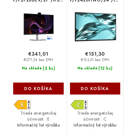
P/P2726DEV/27''/IPS/QHD/100Hz/5ms/
P/P2426HWO/24''/IPS/FHD
Čierna/3RNBD 210-
Čierna/3RNBD 210-
BVHV
BVTG
€341,01
€151,30
€277,24 bez DPH
€123,01 bez DPH
(
3 ks
)
(
12 ks
)
Na sklade
Na sklade
DO KOŠÍKA
DO KOŠÍKA
Trieda energetickej
Trieda energetickej
účinnosti : E
účinnosti : C
Informačný list výrobku
Informačný list výrobku
.
.