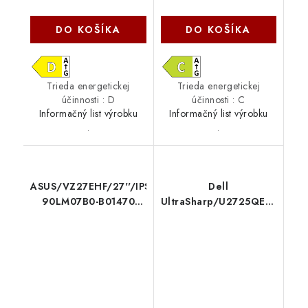
DO KOŠÍKA
DO KOŠÍKA
Trieda energetickej
Trieda energetickej
účinnosti : D
účinnosti : C
Informačný list výrobku
Informačný list výrobku
.
.
ASUS/VZ27EHF/27''/IPS/FHD/100Hz/1ms/Black/3R
Dell
90LM07B0-B01470
UltraSharp/U2725QE/27''/IP
Asus
UHD/120Hz/5ms/Black-
Gray/3RNBD 210-BQTL