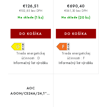
€126,51
€690,40
€102,85 bez DPH
€561,30 bez DPH
(
1 ks
)
(
20 ks
)
Na sklade
Na sklade
DO KOŠÍKA
DO KOŠÍKA
Trieda energetickej
Trieda energetickej
účinnosti : D
účinnosti : F
Informačný list výrobku
Informačný list výrobku
.
.
AOC
AGON/CS24A/24,1''/TN/FHD/610Hz/0,5ms/
Čierna/3R