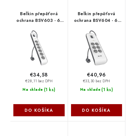
Belkin přepěťová
Belkin přepěťová
ochrana BSV603 - 6-
ochrana BSV604 - 6-
zásuvka, 2m
zásuvka, 2xUSB/2.4A,
BSV603ca2M
2m BSV604ca2M
€34,58
€40,96
€28,11 bez DPH
€33,30 bez DPH
(
1 ks
)
(
1 ks
)
Na sklade
Na sklade
DO KOŠÍKA
DO KOŠÍKA