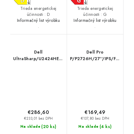
Trieda energetickej
Trieda energetickej
účinnosti : D
účinnosti : G
Informačný list výrobku
Informačný list výrobku
.
.
Dell
Dell Pro
UltraSharp/U2424HE/23,8''/IPS/FHD/120Hz/8ms/Silve
P/P2726H/27''/IPS/FHD/120
210-BKJF
Čierna/3RNBD 210-
BVVC
€286,60
€169,49
€233,01 bez DPH
€137,80 bez DPH
(
20 ks
)
(
4 ks
)
Na sklade
Na sklade