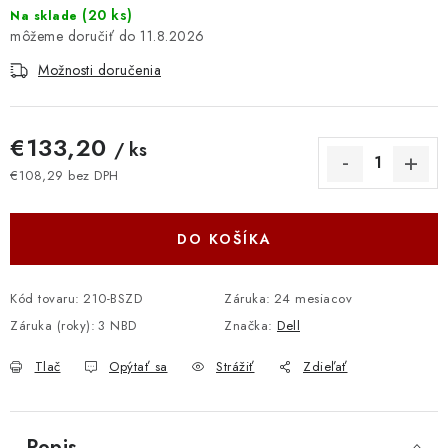
(
20 ks
)
Na sklade
11.8.2026
Možnosti doručenia
€133,20
/ ks
€108,29 bez DPH
Jednotková cena:
DO KOŠÍKA
Kód tovaru:
210-BSZD
Záruka
:
24 mesiacov
Záruka (roky)
:
3 NBD
Značka:
Dell
Tlač
Opýtať sa
Strážiť
Zdieľať
Popis