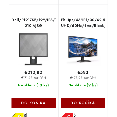
Dell/P1917SE/19''/IPS/1280x1024/60Hz/6ms/Black/3
Philips/439P1/00/42,51''/VA
210-AJBG
UHD/60Hz/4ms/Black/3R
€210,80
€583
€171,38 bez DPH
€473,98 bez DPH
(
13 ks
)
(
9 ks
)
Na sklade
Na sklade
DO KOŠÍKA
DO KOŠÍKA