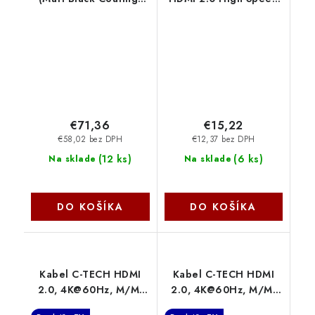
AEMNT00053A Artic
+ Ethernet kabel HQ,
Cooling
zlacené konektory, 5m
kphdm2q5
PremiumCord
€71,36
€15,22
€58,02 bez DPH
€12,37 bez DPH
(
12 ks
)
(
6 ks
)
Na sklade
Na sklade
DO KOŠÍKA
DO KOŠÍKA
Kabel C-TECH HDMI
Kabel C-TECH HDMI
2.0, 4K@60Hz, M/M,
2.0, 4K@60Hz, M/M,
3m CB-HDMI2-3 C-Tech
2m CB-HDMI2-2 C-Tech