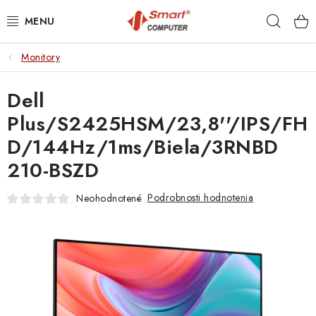
Prejsť
Hľad
na
obsah
Monitory
NOTEBOOKY
Dell
MOBILNÉ ZARIADENIA
Plus/S2425HSM/23,8''/IPS/FH
PC A KOMPONENTY
D/144Hz/1ms/Biela/3RNBD
210-BSZD
PERIFÉRIE
Podrobnosti hodnotenia
Neohodnotené
TLAČIARNE
SIETE
ELEKTRONIKA