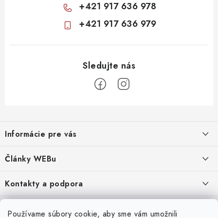
+421 917 636 978
+421 917 636 979
Z
á
Informácie pre vás
p
ä
Obchodné podmienky
Články WEBu
t
Ochrana osobných údajov
i
Dôležité oznamy
Kontakty a podpora
16.6.2026
e
Moja objednávka
Predajňa a sídlo spoločnosti
Servisné služby
Odstúpenie od zmluvy
Nákup na splátky
Používame súbory cookie, aby sme vám umožnili
2.8.2022