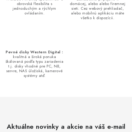
obrovská flexibilita s
domácej, alebo alebo firemnej
jednoduchým a rýchlym
sieti. Cez webový prehliadač,
ovládaním.
alebo mobilnú aplikáciu máte
všetko k dispozícii.
Pevné disky Western Digital :
kvalitná a široká ponuka
škálovaná podľa typu zariadenia
t.j. disky vhodné pre PC, NB,
servre, NAS úložiská, kamerové
systémy atď.
Aktuálne novinky a akcie na váš e-mail