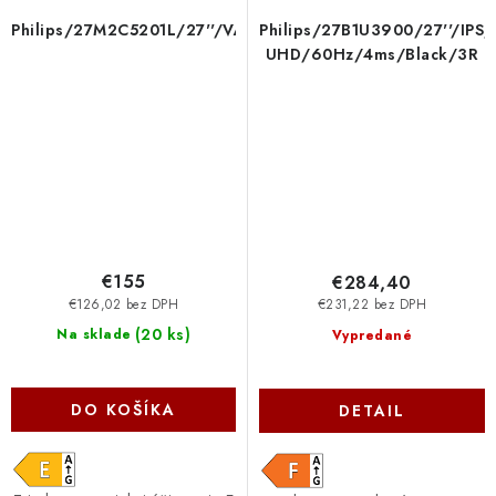
Philips/27M2C5201L/27''/VA/FHD/180Hz/1ms/White/3R
Philips/27B1U3900/27''/IPS
UHD/60Hz/4ms/Black/3R
€155
€284,40
€126,02 bez DPH
€231,22 bez DPH
(
20 ks
)
Na sklade
Vypredané
DO KOŠÍKA
DETAIL