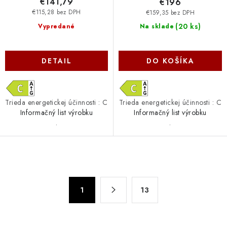
€141,79
€196
€115,28 bez DPH
€159,35 bez DPH
(
20 ks
)
Vypredané
Na sklade
DETAIL
DO KOŠÍKA
Trieda energetickej účinnosti : C
Trieda energetickej účinnosti : C
Informačný list výrobku
Informačný list výrobku
.
.
O
v
S
l
1
13
t
á
r
d
á