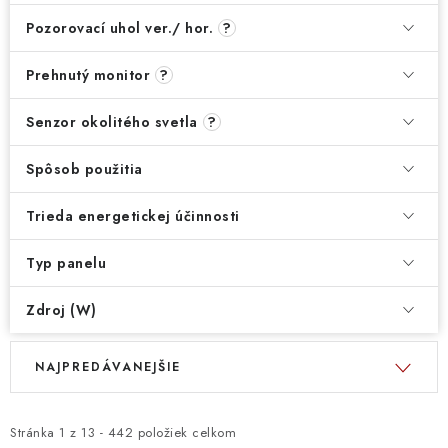
Pozorovací uhol ver./ hor.
?
Prehnutý monitor
?
Senzor okolitého svetla
?
Spôsob použitia
Trieda energetickej účinnosti
Typ panelu
Zdroj (W)
V
R
NAJPREDÁVANEJŠIE
ý
a
p
d
i
e
Stránka
1
z
13
-
442
položiek celkom