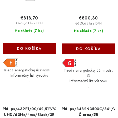
€818,70
€800,30
€665,61 bez DPH
€650,65 bez DPH
(
7 ks
)
(
7 ks
)
Na sklade
Na sklade
DO KOŠÍKA
DO KOŠÍKA
Trieda energetickej účinnosti : F
Trieda energetickej účinnosti :
Informačný list výrobku
G
.
Informačný list výrobku
.
Philips/439P1/00/42,51''/VA/4K
Philips/34B2N3500C/34''
UHD/60Hz/4ms/Black/3R
Čierna/5R