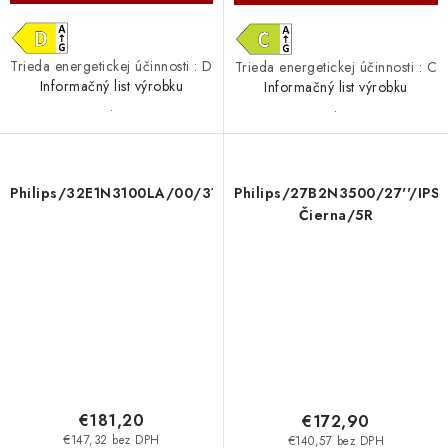
Trieda energetickej účinnosti : D
Trieda energetickej účinnosti : C
Informačný list výrobku
Informačný list výrobku
.
.
Philips/32E1N3100LA/00/31,5''/VA/FHD/75Hz/1ms/Black/
Philips/27B2N3500/27''/IP
Čierna/5R
€181,20
€172,90
€147,32 bez DPH
€140,57 bez DPH