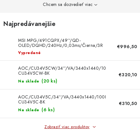
DOMÁCNOSŤ
Chcem sa dozvedieť viac
: DOBRÁ CENA
Najpredávanejšie
: PREDAJŇA ZV
MSI MPG/491CQPX/49''/QD-
OLED/DQHD/240Hz/0,03ms/Čierna/3R
€996,50
: OBĽÚBENÉ PRODUKTY
MPG 491CQPX QD-OLED
Vypredané
: TOP PRODUKTY
AOC/CU34V5CW/34''/VA/3440x1440/100Hz/1ms/Black/
CU34V5CW-BK
€320,10
(
20 ks
)
: NOVÉ PRODUKTY
Na sklade
AOC/CU34V5C/34''/VA/3440x1440/100Hz/1ms/Black/3
ZNAČKY
CU34V5C-BK
€310,50
(
6 ks
)
Na sklade
Obchodné podmienky
Ochrana osobných údajov
Moja objednávka
Odstúpenie od zmluvy
Zobraziť viac produktov
Formuláre na stiahnutie
Napíšte nám