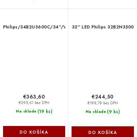
.
Philips/34B2U3600C/34''/VA/wQHD/120Hz/4ms/Black/5R
32'' LED Philips 32B2N3500
€363,60
€244,50
€295,61 bez DPH
€198,78 bez DPH
(
19 ks
)
(
9 ks
)
Na sklade
Na sklade
DO KOŠÍKA
DO KOŠÍKA