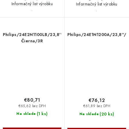
Informačný list výrobku
Informačný list výrobku
.
.
Philips/24E2N1100LB/23,8''/VA/FHD/100Hz/1ms/
Philips/24E1N1200A/23,8''/
Čierna/3R
€80,71
€76,12
€65,62 bez DPH
€61,89 bez DPH
(
1 ks
)
(
20 ks
)
Na sklade
Na sklade