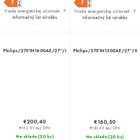
Trieda energetickej účinnosti : F
Trieda energetickej účinnosti : F
Informačný list výrobku
Informačný list výrobku
.
.
Philips/27E1N1600AE/27''/IPS/QHD/100Hz/1ms/Black/3R
Philips/27E1N1300AE/27''/I
€200,40
€160,50
€162,93 bez DPH
€130,49 bez DPH
(
20 ks
)
(
20 ks
)
Na sklade
Na sklade