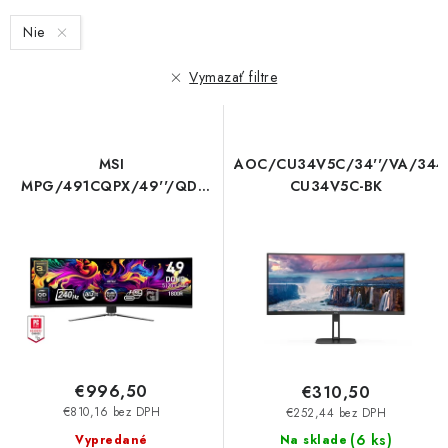
s
n
Nie
p
i
r
e
Vymazať filtre
o
p
d
r
u
o
MSI
AOC/CU34V5C/34''/VA/3440
k
d
MPG/491CQPX/49''/QD-
CU34V5C-BK
t
u
OLED/DQHD/240Hz/0,03ms/
Čierna/3R MPG 491CQPX
o
k
QD-OLED
v
t
o
v
€996,50
€310,50
€810,16 bez DPH
€252,44 bez DPH
(
6 ks
)
Vypredané
Na sklade