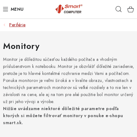
Prejsť
Hľad
na
obsah
Periférie
NOTEBOOKY
MOBILNÉ ZARIADENIA
Monitory
PC A KOMPONENTY
Monitor je dôležitou súčasťou každého počítača a vhodným
príslušenstvom k notebooku. Monitor je obzvlášť dôležité zariadenie,
pretože je to hlavné kontaktné rozhranie medzi Vami a počítačom.
PERIFÉRIE
Ponuka monitorov je veľmi široká a v kvalite obrazu, vlastnostiach a
technických parametroch monitorov sú veľké rozdiely a to nie len v
TLAČIARNE
závislosti na cene, ale aj na tom pre aké použitie bol monitor určený
už pri jeho vývoji a výrobe.
SIETE
Nižšie uvádzame niektoré dôležité parametre podľa
ktorých si môžete filtrovať monitory v ponuke e-shopu
ELEKTRONIKA
smart.sk.