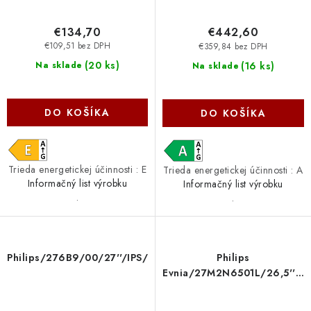
€134,70
€442,60
€109,51 bez DPH
€359,84 bez DPH
(
20 ks
)
(
16 ks
)
Na sklade
Na sklade
DO KOŠÍKA
DO KOŠÍKA
Trieda energetickej účinnosti : E
Trieda energetickej účinnosti : A
Informačný list výrobku
Informačný list výrobku
.
.
Philips/276B9/00/27''/IPS/QHD/75Hz/4ms/Black/3R
Philips
Evnia/27M2N6501L/26,5''/Q
OLED/QHD/240Hz/0,03ms/B