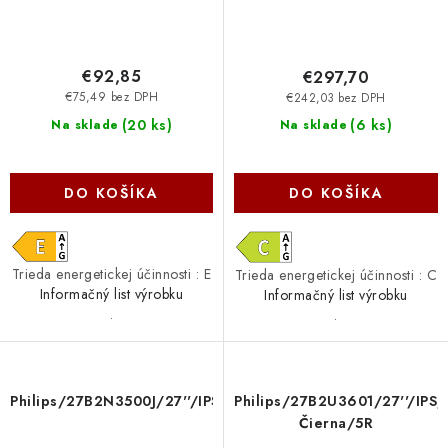
€92,85
€297,70
€75,49 bez DPH
€242,03 bez DPH
(
20 ks
)
(
6 ks
)
Na sklade
Na sklade
DO KOŠÍKA
DO KOŠÍKA
Trieda energetickej účinnosti : E
Trieda energetickej účinnosti : C
Informačný list výrobku
Informačný list výrobku
.
.
Philips/27B2N3500J/27''/IPS/QHD/120Hz/4ms/Black/5R
Philips/27B2U3601/27''/IP
Čierna/5R