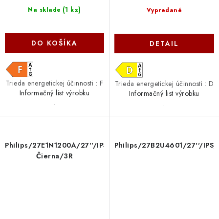
(
1 ks
)
Na sklade
Vypredané
DO KOŠÍKA
DETAIL
Trieda energetickej účinnosti : F
Trieda energetickej účinnosti : D
Informačný list výrobku
Informačný list výrobku
.
.
Philips/27E1N1200A/27''/IPS/FHD/120Hz/4ms/
Philips/27B2U4601/27''/IP
Čierna/3R