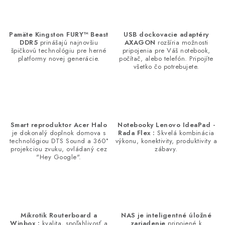
n
a
k
c
o
i
Pamäte Kingston FURY™ Beast
USB dockovacie adaptéry
v
e
DDR5
prinášajú najnovšiu
AXAGON
rozšíria možnosti
a
špičkovú technológiu pre herné
pripojenia pre Váš notebook,
p
platformy novej generácie.
počítač, alebo telefón. Pripojíte
n
všetko čo potrebujete.
r
i
v
e
k
y
v
Smart reproduktor Acer Halo
Notebooky Lenovo IdeaPad -
ý
je dokonalý doplnok domova s
Rada Flex :
Skvelá kombinácia
technológiou DTS Sound a 360°
výkonu, konektivity, produktivity a
p
projekciou zvuku, ovládaný cez
zábavy.
"Hey Google".
i
s
u
Mikrotik Routerboard a
NAS je inteligentné úložné
Winbox :
kvalita, spoľahlivosť a
zariadenie
pripojené k