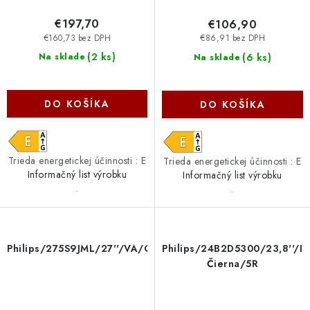
€197,70
€106,90
€160,73 bez DPH
€86,91 bez DPH
(
2 ks
)
(
6 ks
)
Na sklade
Na sklade
DO KOŠÍKA
DO KOŠÍKA
Trieda energetickej účinnosti : E
Trieda energetickej účinnosti : E
Informačný list výrobku
Informačný list výrobku
.
.
Philips/275S9JML/27''/VA/QHD/75Hz/4ms/Black/3R
Philips/24B2D5300/23,8''/
Čierna/5R