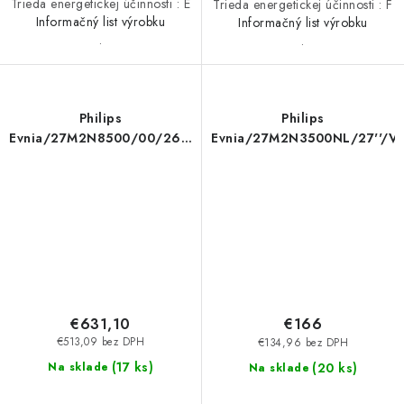
Trieda energetickej účinnosti : E
Trieda energetickej účinnosti : F
Informačný list výrobku
Informačný list výrobku
.
.
Philips
Philips
Evnia/27M2N8500/00/26,5''/QD-
Evnia/27M2N3500NL/27''/V
OLED/QHD/360Hz/0,03ms/White/3R
€631,10
€166
€513,09 bez DPH
€134,96 bez DPH
(
17 ks
)
(
20 ks
)
Na sklade
Na sklade