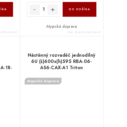
ÍKA
DO KOŠÍKA
Atypická doprava
4-AD2-CAX-A1
Kód:
RUA-12-AS6-CAX-A1
Nástěnný rozvaděč jednodílný
6U (š)600x(h)595 RBA-06-
UA-18-
AS6-CAX-A1 Triton
Atypická doprava