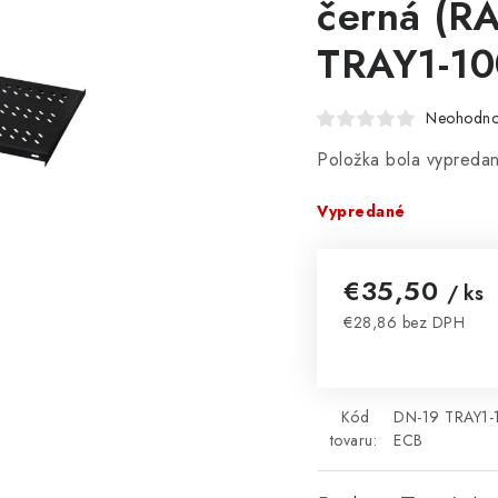
černá (R
TRAY1-1
Neohodno
Položka bola vypred
Vypredané
€35,50
/ ks
€28,86 bez DPH
Jednotková cena:
Kód
DN-19 TRAY1-
tovaru:
ECB