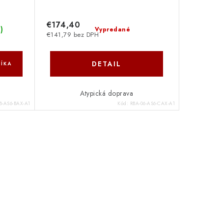
€174,40
s
)
Vypredané
€141,79 bez DPH
DETAIL
ÍKA
Atypická doprava
8-AS6-BAX-A1
Kód:
RBA-06-AS6-CAX-A1