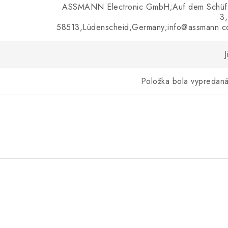
ASSMANN Electronic GmbH;Auf dem Schüff
3
58513,Lüdenscheid,Germany;info@assmann.
J
Položka bola vypreda