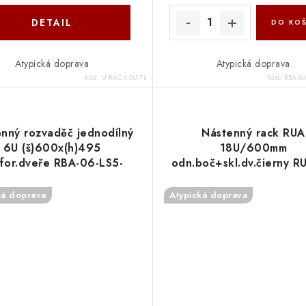
DETAIL
DO KOŠ
Atypická doprava
Atypická doprava
Kód:
U-RACK-6U-TL
Kód:
RBA-0
nný rozvaděč jednodílný
Nástenný rack RUA
6U (š)600x(h)495
18U/600mm
for.dveře RBA-06-LS5-
odn.boč+skl.dv.čierny R
CAX-A1 Triton
AS6-BAX-A1 Triton
ká doprava
Atypická doprava