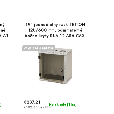
lný
19" jednodielny rack TRITON
ěné
12U/600 mm, odnímateľné
X-A1
bočné kryty RUA-12-AS6-CAX-
A1 Triton
Atypická doprava
€237,21
s
)
(
1 ks
)
Na sklade
€192,85 bez DPH