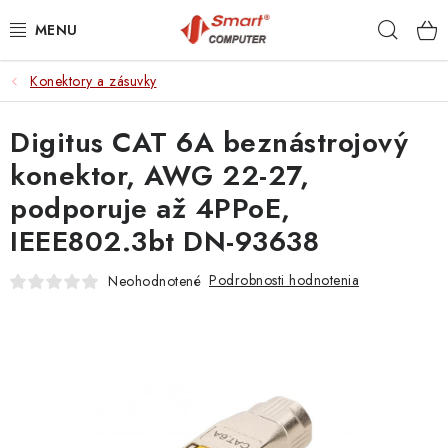
Prejsť
Hľad
na
obsah
Konektory a zásuvky
NOTEBOOKY
Digitus CAT 6A beznástrojový
MOBILNÉ ZARIADENIA
konektor, AWG 22-27,
PC A KOMPONENTY
podporuje až 4PPoE,
IEEE802.3bt DN-93638
PERIFÉRIE
Podrobnosti hodnotenia
Neohodnotené
TLAČIARNE
SIETE
ELEKTRONIKA