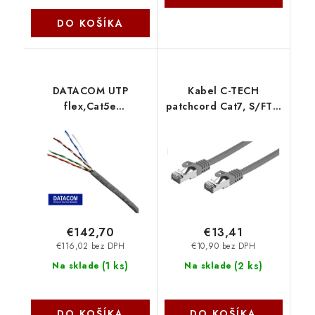
DO KOŠÍKA
DATACOM UTP
Kabel C-TECH
flex,Cat5e
patchcord Cat7, S/FTP,
PVC,šedý,305m,lanko
šedý, 15m CB-PP7-15 C-
1150
Tech
€142,70
€13,41
€116,02 bez DPH
€10,90 bez DPH
(
1 ks
)
(
2 ks
)
Na sklade
Na sklade
DO KOŠÍKA
DO KOŠÍKA