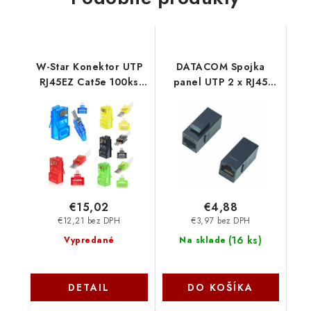
W-Star Konektor UTP
DATACOM Spojka
RJ45EZ Cat5e 100ks
panel UTP 2 x RJ45
pozlátený, mix, pass
(8p8c)
cez ethernet
Cat6,přímá,plast 4243
RJ45EZ5SM
€15,02
€4,88
€12,21 bez DPH
€3,97 bez DPH
(
16 ks
)
Vypredané
Na sklade
DETAIL
DO KOŠÍKA