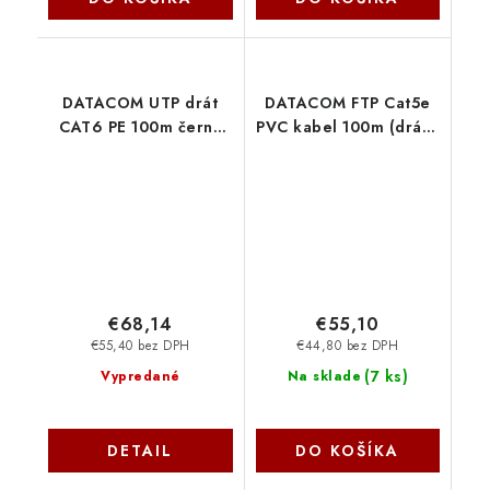
DATACOM UTP drát
DATACOM FTP Cat5e
CAT6 PE 100m černý
PVC kabel 100m (drát),
OUTDOOR 1359
šedý 1365
€68,14
€55,10
€55,40 bez DPH
€44,80 bez DPH
(
7 ks
)
Vypredané
Na sklade
DETAIL
DO KOŠÍKA