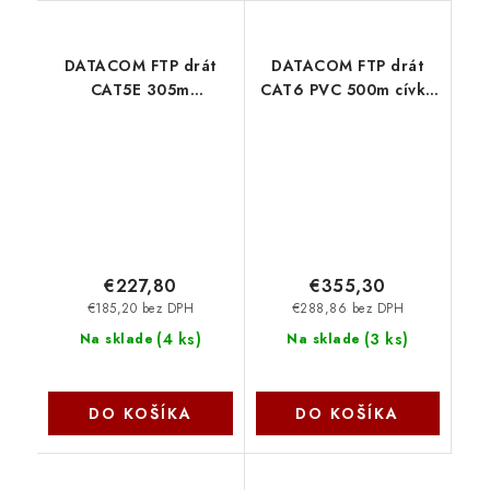
DATACOM FTP drát
DATACOM FTP drát
CAT5E 305m
CAT6 PVC 500m cívka
OUTDOOR double
šedý 1207
jacket 1204
€227,80
€355,30
€185,20 bez DPH
€288,86 bez DPH
(
4 ks
)
(
3 ks
)
Na sklade
Na sklade
DO KOŠÍKA
DO KOŠÍKA