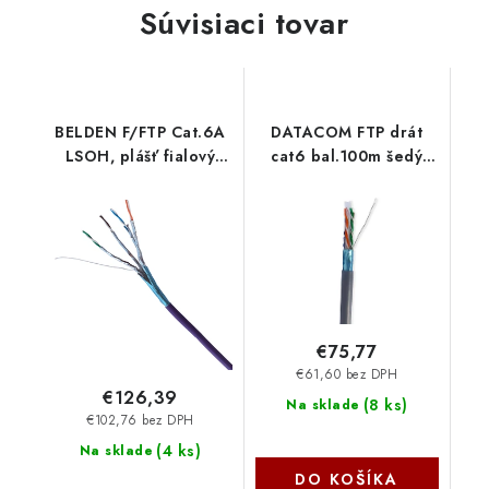
Súvisiaci tovar
BELDEN F/FTP Cat.6A
DATACOM FTP drát
LSOH, plášť fialový
cat6 bal.100m šedý
100m 1139 Belden
13821
€75,77
€61,60 bez DPH
€126,39
(
8 ks
)
Na sklade
€102,76 bez DPH
(
4 ks
)
Na sklade
DO KOŠÍKA