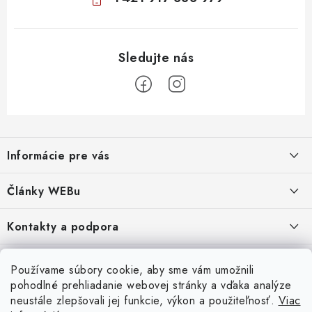
Z
á
Informácie pre vás
p
ä
Obchodné podmienky
Články WEBu
t
Ochrana osobných údajov
i
Dôležité oznamy
Kontakty a podpora
16.6.2026
e
Moja objednávka
Predajňa a sídlo spoločnosti
Servisné služby
Odstúpenie od zmluvy
Nákup na splátky
Používame súbory cookie, aby sme vám umožnili
2.8.2022
23.10.2022
pohodlné prehliadanie webovej stránky a vďaka analýze
Formuláre na stiahnutie
Servis a služby pre Vás
Doprava - UPS
Doprava - Packeta
Splátky - Home Credit
neustále zlepšovali jej funkcie, výkon a použiteľnosť.
Viac
Doprava a Platba
5.3.2022