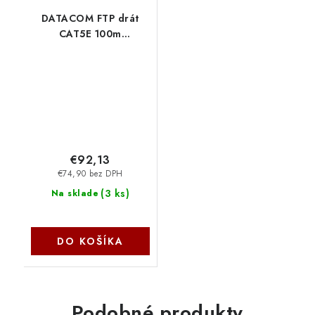
DATACOM FTP drát
CAT5E 100m
OUTDOOR double
jacket 1350
€92,13
€74,90 bez DPH
(
3 ks
)
Na sklade
DO KOŠÍKA
Podobné produkty