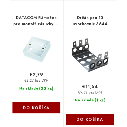
DATACOM Rámeček
Držák pro 10
pro montáž zásuvky na
svorkovnic 3644
omítku 2276
DATACOM
€2,79
€2,27 bez DPH
€11,54
(
20 ks
)
Na sklade
€9,38 bez DPH
(
1 ks
)
Na sklade
DO KOŠÍKA
DO KOŠÍKA