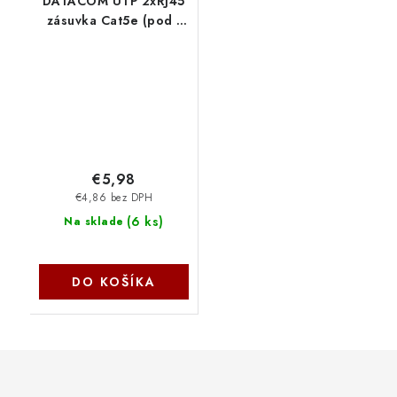
DATACOM UTP 2xRJ45
zásuvka Cat5e (pod i
nad omítku) 2361
€5,98
€4,86 bez DPH
(
6 ks
)
Na sklade
DO KOŠÍKA