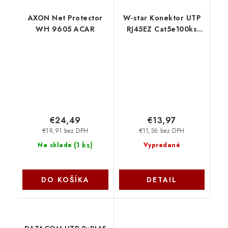
AXON Net Protector
W-star Konektor UTP
WH 9605 ACAR
RJ45EZ Cat5e100ks
pozlátený, čierna, pass
through RJ45EZ5KS W-
Star
€24,49
€13,97
€19,91 bez DPH
€11,36 bez DPH
(
1 ks
)
Na sklade
Vypredané
DO KOŠÍKA
DETAIL