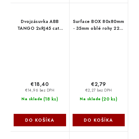
Dvojzásuvka ABB
Surface BOX 80x80mm
TANGO 2xRJ45 cat6
- 35mm oblé rohy 2271
STP bílá 2390
DATACOM
€18,40
€2,79
€14,96 bez DPH
€2,27 bez DPH
(
18 ks
)
(
20 ks
)
Na sklade
Na sklade
DO KOŠÍKA
DO KOŠÍKA