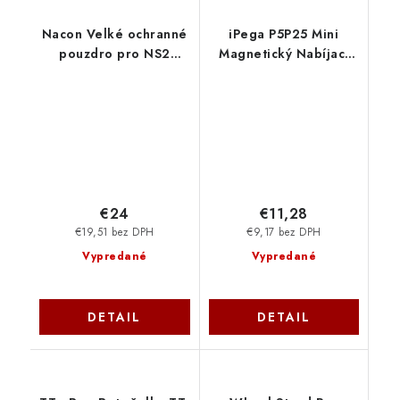
Nacon Velké ochranné
iPega P5P25 Mini
pouzdro pro NS2
Magnetický Nabíjací
SWITCHNEWPOUCHXLBLA
Stojan pre Playstation
Portal Remote Player
White 6974363711887
NoName
€24
€11,28
€19,51 bez DPH
€9,17 bez DPH
Vypredané
Vypredané
DETAIL
DETAIL