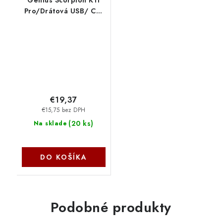
Pro/Drátová USB/ CZ-
SK layout/Čierna
31310007402
€19,37
€15,75 bez DPH
(
20 ks
)
Na sklade
DO KOŠÍKA
Podobné produkty