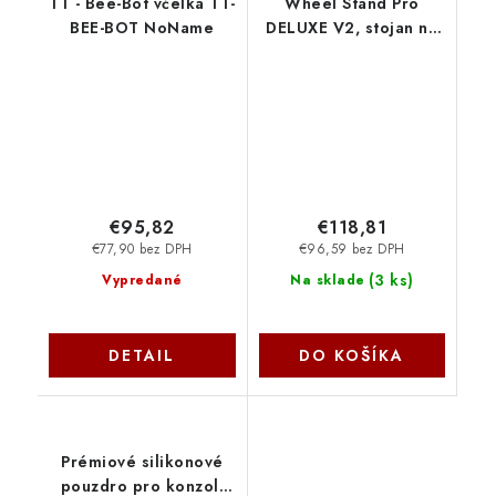
TT - Bee-Bot včelka TT-
Wheel Stand Pro
BEE-BOT NoName
DELUXE V2, stojan na
volant a pedály pro
Thrustmaster T500RS
NoName
€95,82
€118,81
€77,90 bez DPH
€96,59 bez DPH
(
3 ks
)
Vypredané
Na sklade
DETAIL
DO KOŠÍKA
Prémiové silikonové
pouzdro pro konzoli