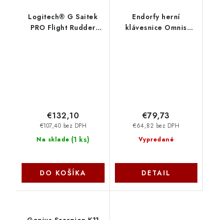
Logitech® G Saitek
Endorfy herní
PRO Flight Rudder
klávesnice Omnis
Pedals - N/A - EMEA
Pudd.Kaihl RD RGB
945-000005
/USB/ red switch /
drátová / mechanická
/ US layout / černá
RGB EY5A033
SilentiumPC
€132,10
€79,73
€107,40 bez DPH
€64,82 bez DPH
(
1 ks
)
Na sklade
Vypredané
DO KOŠÍKA
DETAIL
Genius Scorpion K11