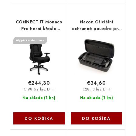
CONNECT IT Monaco
Nacon Oficiální
Pro herní křeslo
ochranné pouzdro pro
látkové, černé CGC-
ROG Xbox Ally (X)
Atypická doprava
1200-BK Connect IT
XBXROGPOUCHXL
€244,30
€34,60
€198,62 bez DPH
€28,13 bez DPH
(
1 ks
)
(
1 ks
)
Na sklade
Na sklade
DO KOŠÍKA
DO KOŠÍKA