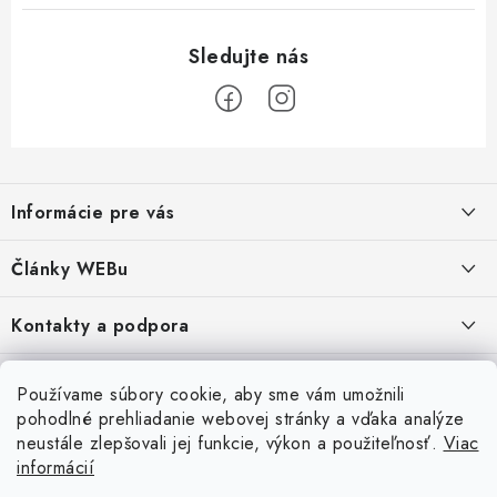
Z
á
Informácie pre vás
p
ä
Obchodné podmienky
Články WEBu
t
Ochrana osobných údajov
i
Dôležité oznamy
Kontakty a podpora
16.6.2026
e
Moja objednávka
Predajňa a sídlo spoločnosti
Servisné služby
Odstúpenie od zmluvy
Nákup na splátky
Používame súbory cookie, aby sme vám umožnili
2.8.2022
23.10.2022
pohodlné prehliadanie webovej stránky a vďaka analýze
Formuláre na stiahnutie
Servis a služby pre Vás
Doprava - UPS
Doprava - Packeta
Splátky - Home Credit
neustále zlepšovali jej funkcie, výkon a použiteľnosť.
Viac
Doprava a Platba
5.3.2022
Ako nakupovať
informácií
Napíšte nám
4.3.2022
18.3.2022