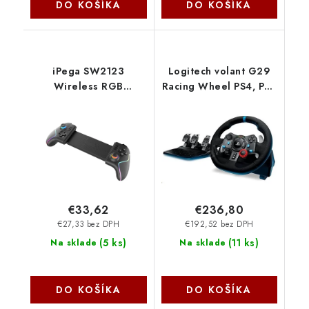
DO KOŠÍKA
DO KOŠÍKA
iPega SW2123
Logitech volant G29
Wireless RGB
Racing Wheel PS4, PS3
Gamepad pre
a PC 941-000112
Nintendo
Switch/Nintendo
Switch 2 Black
6974363712938
NoName
€33,62
€236,80
€27,33 bez DPH
€192,52 bez DPH
(
5 ks
)
(
11 ks
)
Na sklade
Na sklade
DO KOŠÍKA
DO KOŠÍKA