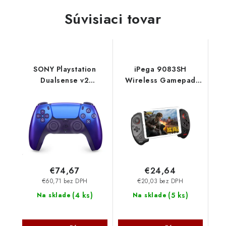
Súvisiaci tovar
SONY Playstation
iPega 9083SH
Dualsense v2
Wireless Gamepad
Controller Chrome
Red Bat pre
Pearl PS711000044446
Android/iOS/PS4/PC/N-
Sony
Switch Black
6974363711962
NoName
€74,67
€24,64
€60,71 bez DPH
€20,03 bez DPH
(
4 ks
)
(
5 ks
)
Na sklade
Na sklade