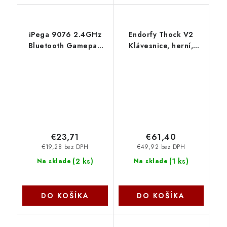
iPega 9076 2.4GHz
Endorfy Thock V2
Bluetooth Gamepad
Klávesnice, herní,
Fortnite
drátová, mechanická,
Android/iOS/PS3/PS4/PC/Android
Endorfy Red,CZ/SK
TV/N-Switch
layout, ARGB, hliníková
6987264390761
konstrukce, USB, šedá
NoName
EY5C015
€23,71
€61,40
€19,28 bez DPH
€49,92 bez DPH
(
2 ks
)
(
1 ks
)
Na sklade
Na sklade
DO KOŠÍKA
DO KOŠÍKA