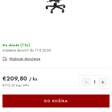
DOMÁCNOSŤ
: DOBRÁ CENA
: PREDAJŇA ZV
: OBĽÚBENÉ PRODUKTY
(
1 ks
)
Na sklade
11.8.2026
: TOP PRODUKTY
Možnosti doručenia
: NOVÉ PRODUKTY
€209,80
/ ks
ZNAČKY
€170,57 bez DPH
Jednotková cena:
Obchodné podmienky
Ochrana osobných údajov
Moja objednávka
Odstúpenie od zmluvy
DO KOŠÍKA
Formuláre na stiahnutie
Napíšte nám