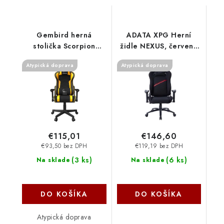
Gembird herná
ADATA XPG Herní
stolička Scorpion
židle NEXUS, červená
čierna/žltá GC-
NEXUS-RDCWW
Atypická doprava
Atypická doprava
SCORPION-05X
€115,01
€146,60
€93,50 bez DPH
€119,19 bez DPH
(
3 ks
)
(
6 ks
)
Na sklade
Na sklade
DO KOŠÍKA
DO KOŠÍKA
Atypická doprava