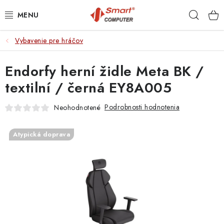
Prejsť
Hľad
na
obsah
Vybavenie pre hráčov
NOTEBOOKY
Endorfy herní židle Meta BK /
MOBILNÉ ZARIADENIA
textilní / černá EY8A005
PC A KOMPONENTY
Podrobnosti hodnotenia
Neohodnotené
PERIFÉRIE
Atypická doprava
TLAČIARNE
SIETE
ELEKTRONIKA