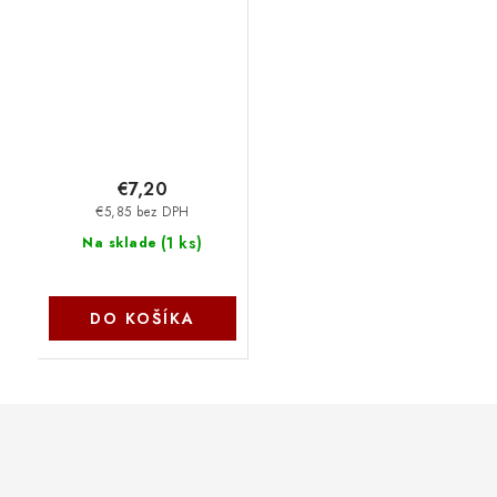
Switch 2 SW2G006
NoName
€7,20
€5,85 bez DPH
(
1 ks
)
Na sklade
DO KOŠÍKA