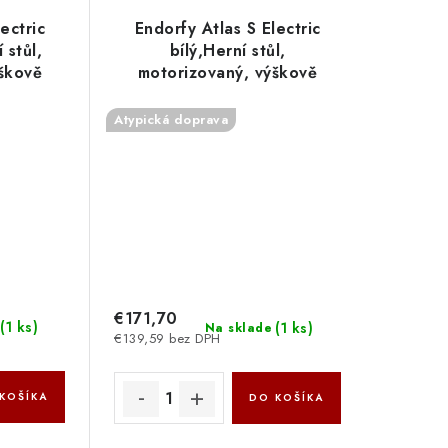
ectric
Endorfy Atlas S Electric
stůl,
bílý,Herní stůl,
škově
motorizovaný, výškově
le
stavitelný, cable
6cm,nosnost
management,
Atypická doprava
rná
114×60cm,nosnost
50kg,bílá EY8E008
€171,70
(
1 ks
)
(
1 ks
)
Na sklade
€139,59 bez DPH
KOŠÍKA
DO KOŠÍKA