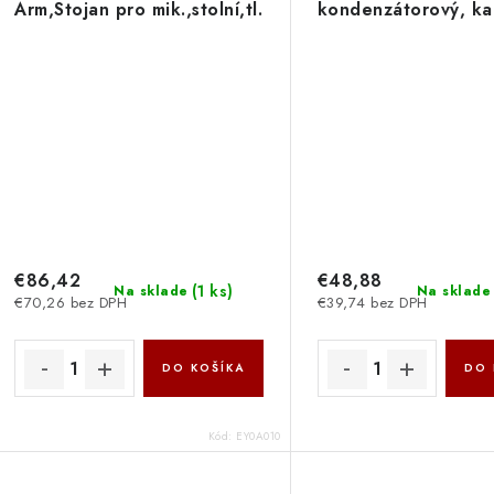
Arm,Stojan pro mik.,stolní,tl.
kondenzátorový, kar
stolu 15–105mm,360°
RGB podsvícení, 
rot.,nosn. 2kg,vícebarevné
dotykové ztlumení
podsv.,černá EY0A010
jack,šedá EY1
€86,42
€48,88
(
1 ks
)
Na sklade
Na sklade
€70,26 bez DPH
€39,74 bez DPH
DO KOŠÍKA
DO 
Kód:
EY0A010