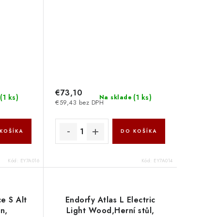
16
Bronze EY7A014
€73,10
(
1 ks
)
(
1 ks
)
Na sklade
€59,43 bez DPH
KOŠÍKA
DO KOŠÍKA
Kód:
EY7A016
Kód:
EY7A014
e S Alt
Endorfy Atlas L Electric
n,
Light Wood,Herní stůl,