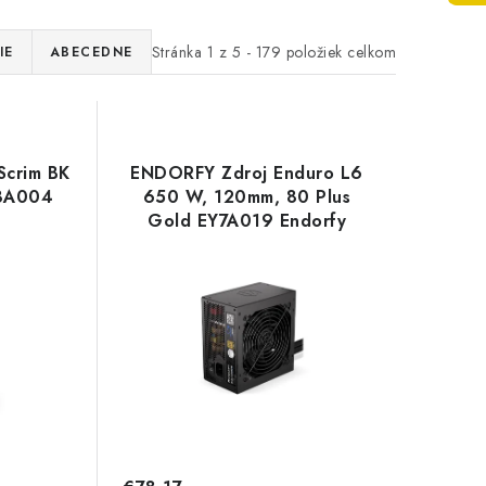
Stránka
1
z
5
-
179
položiek celkom
IE
ABECEDNE
 Scrim BK
ENDORFY Zdroj Enduro L6
Y8A004
650 W, 120mm, 80 Plus
Gold EY7A019 Endorfy