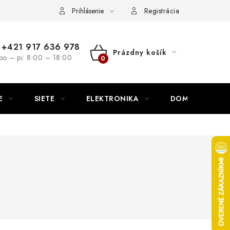
nutie
Napíšte nám
Prihlásenie
Registrácia
+421 917 636 978
Prázdny košík
po – pi: 8:00 – 18:00
NÁKUPNÝ
KOŠÍK
E
SIETE
ELEKTRONIKA
DOMÁCNOSŤ