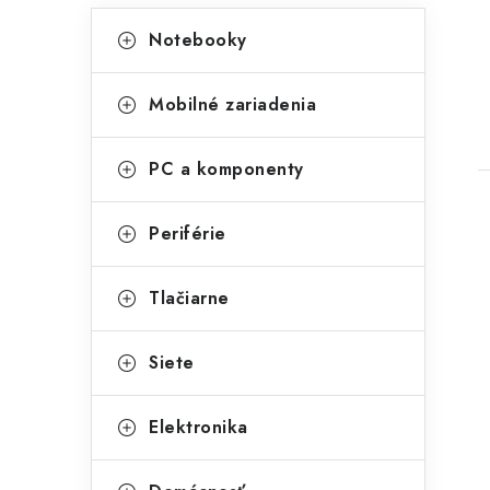
K
Preskočiť
Notebooky
kategórie
a
t
t
Mobilné zariadenia
e
g
PC a komponenty
ó
r
Periférie
i
Tlačiarne
e
Siete
Elektronika