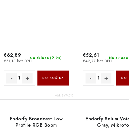
Bronze EY7A015
Bronze EY7A0
€62,89
€52,61
(
2 ks
)
Na sklade
Na sklade
€51,13 bez DPH
€42,77 bez DPH
DO KOŠÍKA
DO 
Kód:
EY7A015
Endorfy Broadcast Low
Endorfy Solum Voic
Profile RGB Boom
Gray, Mikrofo