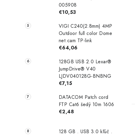
005908
€10,53
VIGI C240(2.8mm) 4MP
Outdoor full color Dome
net.cam TP-link
€64,06
128GB USB 2.0 Lexar®
JumpDrive® V40
LJDV040128G-BNBNG
€7,15
DATACOM Patch cord
FTP Cat6 šedý 10m 1606
€2,48
128 GB . USB 3.0 kľúč .