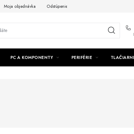
Moja objednávka
Odstúpenie od zmluvy
Formuláre na stiah
PC A KOMPONENTY
PERIFÉRIE
TLAČIARN