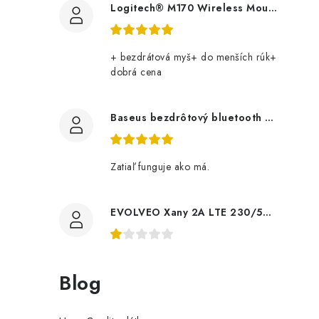
Logitech® M170 Wireless Mouse GREY 910-004642
+ bezdrátová myš+ do menších rúk+
dobrá cena
Baseus bezdrôtový bluetooth adaptér BA07 čierny 6932172622497 NoName
Zatiaľ funguje ako má.
EVOLVEO Xany 2A LTE 230/5V, 45dBi aktivní pokojová anténa DVB-T/T2, LTE filtr tdexany2a Evolveo
Blog