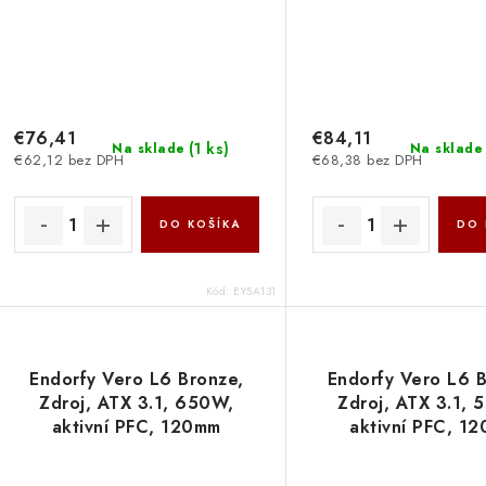
€76,41
€84,11
(
1 ks
)
Na sklade
Na sklade
€62,12 bez DPH
€68,38 bez DPH
DO KOŠÍKA
DO 
Kód:
EY5A131
Endorfy Vero L6 Bronze,
Endorfy Vero L6 B
Zdroj, ATX 3.1, 650W,
Zdroj, ATX 3.1, 
aktivní PFC, 120mm
aktivní PFC, 1
ventilátor, PCIe 5.1,
ventilátor, PCIe
Cybenetics Silver, 80PLUS
Cybenetics Silver,