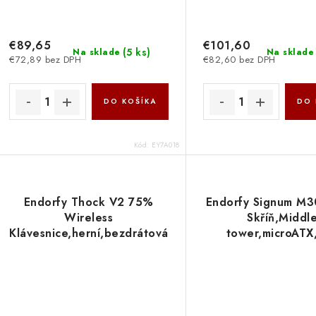
€89,65
€101,60
(
5 ks
)
Na sklade
Na sklade
€72,89 bez DPH
€82,60 bez DPH
DO KOŠÍKA
DO 
Kód:
EY7A018
Endorfy Thock V2 75%
Endorfy Signum M
Wireless
Skříň,Middl
Klávesnice,herní,bezdrátová,mechanická,Endorfy
tower,microATX
Yellow,US
zdr.,2×USB 3.0,1
lay.,75%vel.,ARGB,hliník.,BT,2,4GHz,USB,šed
C,3×120mm A
EY5A131
vent.,mesh panel,b
tvrz. skla EY2