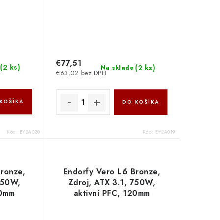
€77,51
(
2 ks
)
(
2 ks
)
Na sklade
€63,02 bez DPH
KOŠÍKA
DO KOŠÍKA
Kód:
EY2A020
Kód:
EY2A019
ronze,
Endorfy Vero L6 Bronze,
550W,
Zdroj, ATX 3.1, 750W,
20mm
aktivní PFC, 120mm
 5.1,
ventilátor, PCIe 5.1,
 80PLUS
Cybenetics Silver, 80PLUS