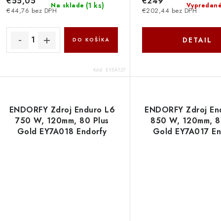
u
€55,05
€249
u
(
1 ks
)
Na sklade
Vypredan
€44,76 bez DPH
€202,44 bez DPH
k
k
t
DETAIL
DO KOŠÍKA
o
o
v
Kód:
EY5A127
v
ENDORFY Zdroj Enduro L6
ENDORFY Zdroj En
750 W, 120mm, 80 Plus
850 W, 120mm, 8
Gold EY7A018 Endorfy
Gold EY7A017 En