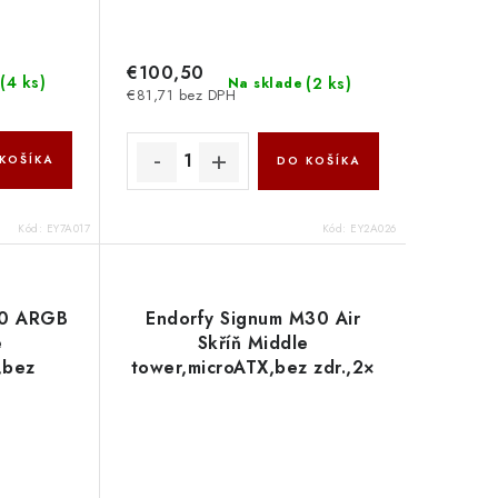
€100,50
(
4 ks
)
(
2 ks
)
Na sklade
€81,71 bez DPH
KOŠÍKA
DO KOŠÍKA
Kód:
EY7A017
Kód:
EY2A026
30 ARGB
Endorfy Signum M30 Air
e
Skříň Middle
,bez
tower,microATX,bez zdr.,2×
×USB-
USB 3.0,1×USB-C,3×120mm
RGB
vent.,mesh panel,bočnice z
očnice z
tvrzeného skla EY2A019
A020