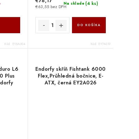
€78,17
(
4 ks
)
é
Na sklade
€63,55 bez DPH
DO KOŠÍKA
Kód:
EY8A004
Kód:
EY7A019
duro L6
Endorfy skříň Fishtank 6000
0 Plus
Flex,Průhledná bočnice, E-
dorfy
ATX, černá EY2A026