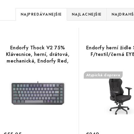
R
NAJPREDÁVANEJŠIE
NAJLACNEJŠIE
NAJDRAHŠ
a
V
d
ý
e
Endorfy Thock V2 75%
Endorfy herní židle
p
Klávesnice, herní, drátová,
F/textil/černá E
n
mechanická, Endorfy Red,
i
US layout, 75% velikost,
ARGB, hliník, USB,šedá
s
Atypická doprava
e
EY5A127
p
p
r
r
o
o
d
d