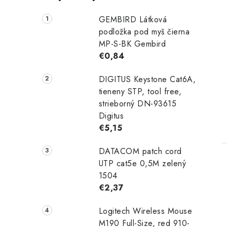
GEMBIRD Látková
podložka pod myš čierna
MP-S-BK Gembird
€0,84
DIGITUS Keystone Cat6A,
tieneny STP, tool free,
strieborný DN-93615
Digitus
€5,15
DATACOM patch cord
UTP cat5e 0,5M zelený
1504
€2,37
Logitech Wireless Mouse
M190 Full-Size, red 910-