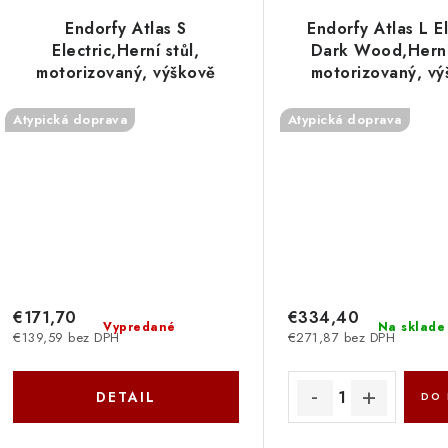
Endorfy Atlas S
Endorfy Atlas L El
Electric,Herní stůl,
Dark Wood,Herní 
motorizovaný, výškově
motorizovaný, vý
stavitelný, cable
stavitelný,cab
management, 114×60cm,
management,150×7
Atypická doprava
Atypická doprava
nosnost 50kg, černý
80kg,hnědo-če
EY8E007
EY8E006
€171,70
€334,40
Vypredané
Na sklade
€139,59 bez DPH
€271,87 bez DPH
DETAIL
DO 