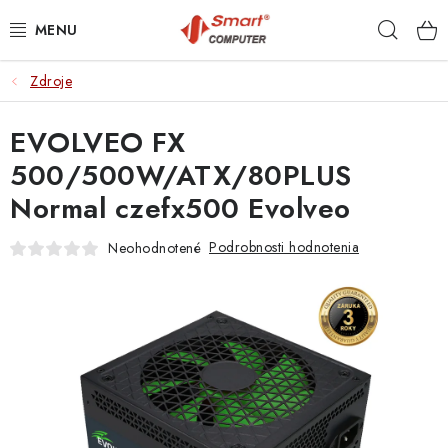
Prejsť
Hľad
na
obsah
Zdroje
NOTEBOOKY
EVOLVEO FX
MOBILNÉ ZARIADENIA
500/500W/ATX/80PLUS
PC A KOMPONENTY
Normal czefx500 Evolveo
PERIFÉRIE
Podrobnosti hodnotenia
Neohodnotené
TLAČIARNE
SIETE
ELEKTRONIKA