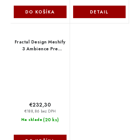
DO KOŠÍKA
DETAIL
Fractal Design Meshify
3 Ambience Pre
TG/Midi
Tower/Transpar./Biela
FD-C-MES3A-05
€232,30
€188,86 bez DPH
(
20 ks
)
Na sklade