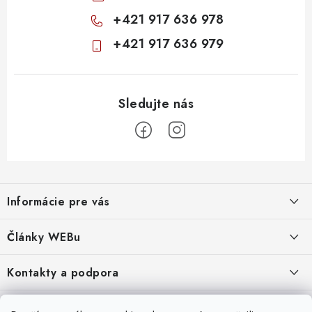
+421 917 636 978
+421 917 636 979
Z
á
Informácie pre vás
p
ä
Obchodné podmienky
Články WEBu
t
Ochrana osobných údajov
i
Dôležité oznamy
Kontakty a podpora
16.6.2026
e
Moja objednávka
Predajňa a sídlo spoločnosti
Servisné služby
Odstúpenie od zmluvy
Nákup na splátky