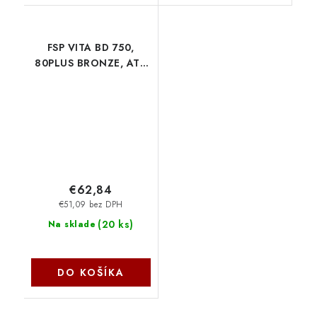
FSP VITA BD 750,
80PLUS BRONZE, ATX
3.1, bulk 9PA750A001
€62,84
€51,09 bez DPH
(
20 ks
)
Na sklade
DO KOŠÍKA