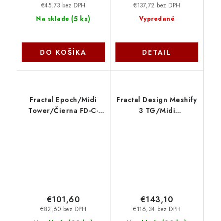
€45,73 bez DPH
€137,72 bez DPH
(
5 ks
)
Na sklade
Vypredané
DO KOŠÍKA
DETAIL
Fractal Epoch/Midi
Fractal Design Meshify
Tower/Čierna FD-C-
3 TG/Midi
EPO1A-01 Fractal
Tower/Transpar./
Design
Čierna FD-C-MES3A-02
€101,60
€143,10
€82,60 bez DPH
€116,34 bez DPH