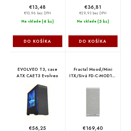
€13,48
€36,81
€10,96 bez DPH
€29,93 bez DPH
(
4 ks
)
(
5 ks
)
Na sklade
Na sklade
DO KOŠÍKA
DO KOŠÍKA
EVOLVEO T3, case
Fractal Mood/Mini
ATX CAET3 Evolveo
ITX/Sivá FD-C-MOD1N-
01 Fractal Design
€56,25
€169,40