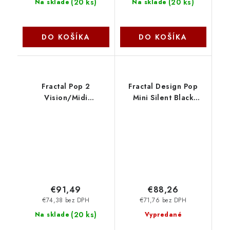
(
20 ks
)
(
20 ks
)
Na sklade
Na sklade
DO KOŠÍKA
DO KOŠÍKA
Fractal Pop 2
Fractal Design Pop
Vision/Midi
Mini Silent Black
Tower/Transpar./
Solid/Micro Tower/
Čierna FD-C-POV2A-01
Čierna FD-C-POS1M-01
Fractal Design
€91,49
€88,26
€74,38 bez DPH
€71,76 bez DPH
(
20 ks
)
Na sklade
Vypredané