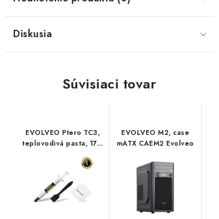
Diskusia
Súvisiaci tovar
EVOLVEO Ptero TC3,
EVOLVEO M2, case
teplovodivá pasta, 17,3
mATX CAEM2 Evolveo
W/mK, záruka 5 rokov,
2 g Evolveo