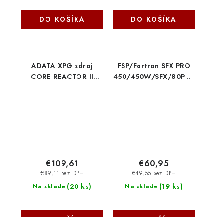
DO KOŠÍKA
DO KOŠÍKA
ADATA XPG zdroj
FSP/Fortron SFX PRO
CORE REACTOR II
450/450W/SFX/80PLUS
850W 80+ GOLD
Bronze/Retail
Modular ATX 3.0
PPA450AA00
COREREACTORII850G-
BKCEU
€109,61
€60,95
€89,11 bez DPH
€49,55 bez DPH
(
20 ks
)
(
19 ks
)
Na sklade
Na sklade