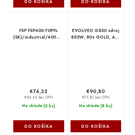
DO KOŠÍKA
DO KOŠÍKA
FSP FSP400-70PFL
EVOLVEO G850 zdroj
(SK)/industrial/400W/ATX/85%/Bulk
850W, 80+ GOLD, ATX
9PA400CB01
3.1, aPFC, 140 mm
ventilátor G850-BK
Evolveo
€74,32
€90,80
€60,42 bez DPH
€73,82 bez DPH
(
5 ks
)
(
8 ks
)
Na sklade
Na sklade
DO KOŠÍKA
DO KOŠÍKA