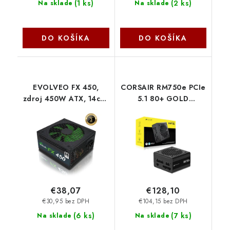
(
1 ks
)
(
2 ks
)
Na sklade
Na sklade
DO KOŠÍKA
DO KOŠÍKA
EVOLVEO FX 450,
CORSAIR RM750e PCIe
zdroj 450W ATX, 14cm,
5.1 80+ GOLD
tichý, 80+, bulk
F.MODULAR ATX3.1 CP-
CZEFX450 Evolveo
9020295-EU Corsair
€38,07
€128,10
€30,95 bez DPH
€104,15 bez DPH
(
6 ks
)
(
7 ks
)
Na sklade
Na sklade