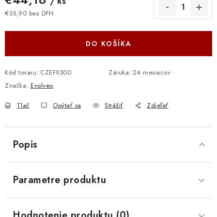
/ ks
€35,90 bez DPH
Jednotková cena:
DO KOŠÍKA
Kód tovaru:
CZEFX500
Záruka
:
24 mesiacov
Značka:
Evolveo
Tlač
Opýtať sa
Strážiť
Zdieľať
Popis
Parametre produktu
Hodnotenie produktu (0)