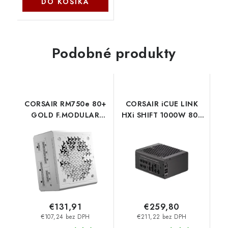
DO KOŠÍKA
Podobné produkty
CORSAIR RM750e 80+
CORSAIR iCUE LINK
GOLD F.MODULAR
HXi SHIFT 1000W 80+
ATX3 biely CP-
PLATINUM CP-
9020292-EU Corsair
9020265-EU Corsair
€131,91
€259,80
€107,24 bez DPH
€211,22 bez DPH