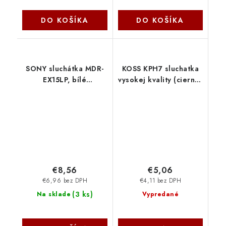
DO KOŠÍKA
DO KOŠÍKA
SONY sluchátka MDR-
KOSS KPH7 sluchatka
EX15LP, bílé
vysokej kvality (cierne)
MDREX15LPW.AE Sony
KPH7cierne Koss
€8,56
€5,06
€6,96 bez DPH
€4,11 bez DPH
(
3 ks
)
Na sklade
Vypredané