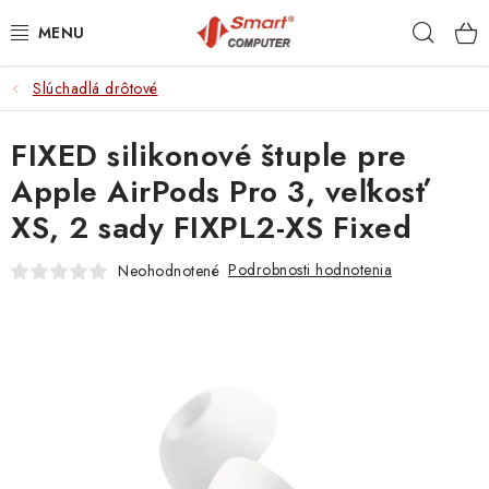
Prejsť
Hľad
na
obsah
Slúchadlá drôtové
NOTEBOOKY
FIXED silikonové štuple pre
MOBILNÉ ZARIADENIA
Apple AirPods Pro 3, veľkosť
PC A KOMPONENTY
XS, 2 sady FIXPL2-XS Fixed
PERIFÉRIE
Podrobnosti hodnotenia
Neohodnotené
TLAČIARNE
SIETE
ELEKTRONIKA