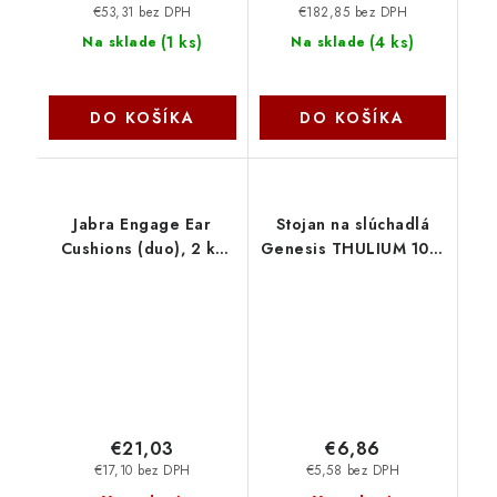
€53,31 bez DPH
€182,85 bez DPH
(
1 ks
)
(
4 ks
)
Na sklade
Na sklade
DO KOŠÍKA
DO KOŠÍKA
Jabra Engage Ear
Stojan na slúchadlá
Cushions (duo), 2 ks
Genesis THULIUM 100,
14101-72
čierny NGM-2231
€21,03
€6,86
€17,10 bez DPH
€5,58 bez DPH