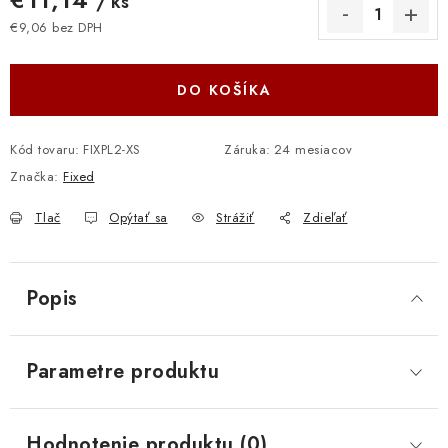
/ ks
€9,06 bez DPH
Jednotková cena:
DO KOŠÍKA
Kód tovaru:
FIXPL2-XS
Záruka
:
24 mesiacov
Značka:
Fixed
Tlač
Opýtať sa
Strážiť
Zdieľať
Popis
Parametre produktu
Hodnotenie produktu (0)