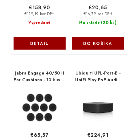
€158,90
€20,65
€129,19 bez DPH
€16,79 bez DPH
(
20 ks
)
Vypredané
Na sklade
DETAIL
DO KOŠÍKA
Jabra Engage 40/50 II
Ubiquiti UPL-Port-B -
Ear Cushions - 10 kusov
UniFi Play PoE Audio
14101-84
Port, čierna
€65,57
€224,91