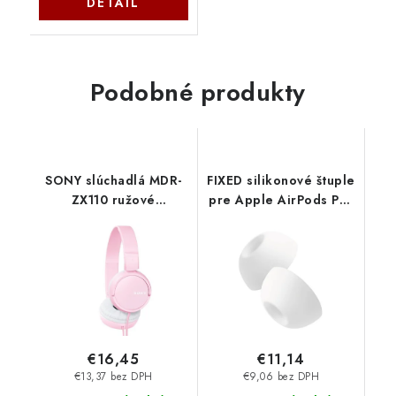
DETAIL
Podobné produkty
SONY slúchadlá MDR-
FIXED silikonové štuple
ZX110 ružové
pre Apple AirPods Pro
MDRZX110P.AE Sony
3, veľkosť S, 2 sady
FIXPL2-S Fixed
€16,45
€11,14
€13,37 bez DPH
€9,06 bez DPH