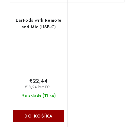
EarPods with Remote
and Mic (USB-C)
MYQY3ZM-A Apple
€22,44
€18,24 bez DPH
(
11 ks
)
Na sklade
DO KOŠÍKA