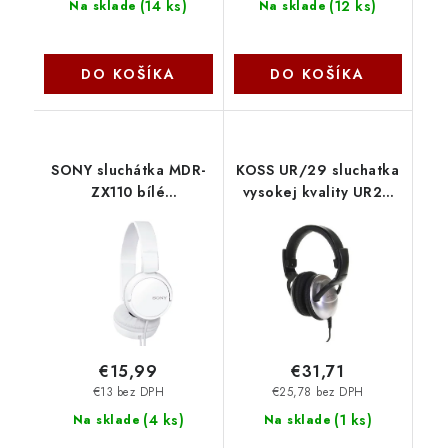
(
14 ks
)
(
12 ks
)
Na sklade
Na sklade
DO KOŠÍKA
DO KOŠÍKA
SONY sluchátka MDR-
KOSS UR/29 sluchatka
ZX110 bílé
vysokej kvality UR29
MDRZX110W.AE Sony
Koss
€15,99
€31,71
€13 bez DPH
€25,78 bez DPH
(
4 ks
)
(
1 ks
)
Na sklade
Na sklade