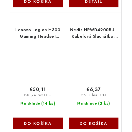
DO KOŠÍKA
DETAIL
Lenovo Legion H300
Nedis HPWD4200BU -
Gaming Headset
Kabelová Sluchátka |
GXD0T69863
Přes Uši | 3,5 mm |
Délka kabelu: 1.20 m |
Modrá
€50,11
€6,37
€40,74 bez DPH
€5,18 bez DPH
(
14 ks
)
(
2 ks
)
Na sklade
Na sklade
DO KOŠÍKA
DO KOŠÍKA