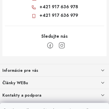
+421 917 636 978
+421 917 636 979
Z
á
Informácie pre vás
p
ä
Obchodné podmienky
Články WEBu
t
Ochrana osobných údajov
i
Dôležité oznamy
Kontakty a podpora
16.6.2026
e
Moja objednávka
Predajňa a sídlo spoločnosti
Servisné služby
Odstúpenie od zmluvy
Nákup na splátky