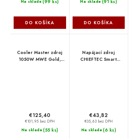
(
99 ks
)
(
91 ks
)
Na sklade
Na sklade
DO KOŠÍKA
DO KOŠÍKA
Cooler Master zdroj
Napájací zdroj
1050W MWE Gold,
CHIEFTEC Smart
140mm, 80+ Gold, Plně
Series, GPS-500A8,
modulární, ATX 3.1
500 W, Active PFC,
MPE-A501-AFCAG-3EEU
maloobchodný predaj
CoolerMaster
Chieftec
€125,40
€43,82
€101,95 bez DPH
€35,63 bez DPH
(
55 ks
)
(
6 ks
)
Na sklade
Na sklade