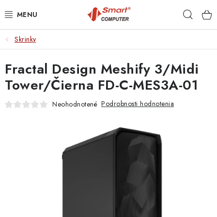
Prejsť
Hľad
na
obsah
Skrinky
NOTEBOOKY
Fractal Design Meshify 3/Midi
MOBILNÉ ZARIADENIA
Tower/Čierna FD-C-MES3A-01
PC A KOMPONENTY
Podrobnosti hodnotenia
Neohodnotené
PERIFÉRIE
TLAČIARNE
SIETE
ELEKTRONIKA