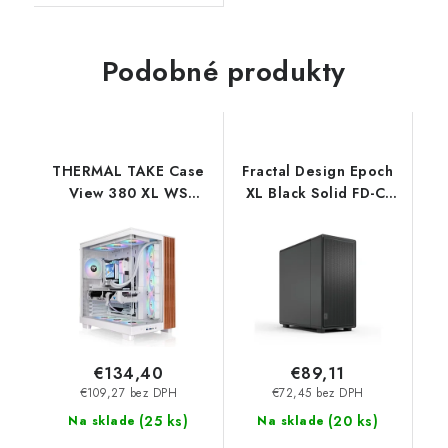
Podobné produkty
THERMAL TAKE Case
Fractal Design Epoch
View 380 XL WS
XL Black Solid FD-C-
ARGB, Průhledná
EPO1X-01
bočnice, bílá CA-11E-
00M6WN-WS
Thermaltake
€134,40
€89,11
€109,27 bez DPH
€72,45 bez DPH
(
25 ks
)
(
20 ks
)
Na sklade
Na sklade