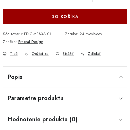
Jednotková cena:
DO KOŠÍKA
Kód tovaru:
FD-C-MES3A-01
Záruka
:
24 mesiacov
Značka:
Fractal Design
Tlač
Opýtať sa
Strážiť
Zdieľať
Popis
Parametre produktu
Hodnotenie produktu (0)