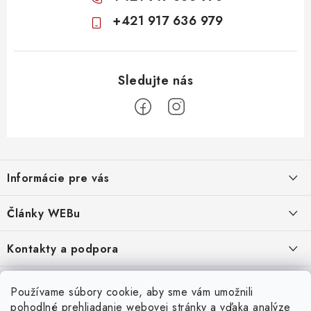
+421 917 636 979
Z
á
Informácie pre vás
p
ä
Obchodné podmienky
Články WEBu
t
Ochrana osobných údajov
i
Dôležité oznamy
Kontakty a podpora
16.6.2026
e
Moja objednávka
Predajňa a sídlo spoločnosti
Servisné služby
Odstúpenie od zmluvy
Nákup na splátky
Používame súbory cookie, aby sme vám umožnili
2.8.2022
23.10.2022
pohodlné prehliadanie webovej stránky a vďaka analýze
Formuláre na stiahnutie