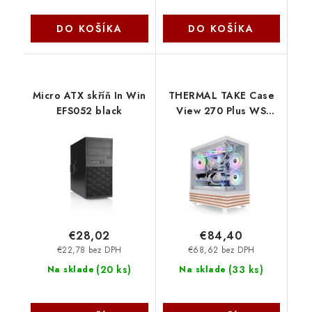
DO KOŠÍKA
DO KOŠÍKA
Micro ATX skříň In Win
THERMAL TAKE Case
EFS052 black
View 270 Plus WS
ARGB, Průhledná
bočnice, bílá CA-1Y7-
00M6WN-WS
Thermaltake
€28,02
€84,40
€22,78 bez DPH
€68,62 bez DPH
(
20 ks
)
(
33 ks
)
Na sklade
Na sklade