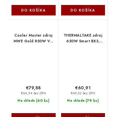
DO KOŠÍKA
DO KOŠÍKA
Cooler Master zdroj
THERMALTAKE zdroj
MWE Gold 850W V3,
650W Smart BX3,
120mm, 80+ Gold, ATX
120mm, 80+ Bronze,
3.1 MPE-8506-ACAG-
černá PS-SPD-
BEU CoolerMaster
0650NNFABE-3
Thermaltake
€79,88
€60,91
€64,94 bez DPH
€49,52 bez DPH
(
60 ks
)
(
79 ks
)
Na sklade
Na sklade