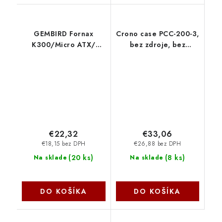
GEMBIRD Fornax
Crono case PCC-200-3,
K300/Micro ATX/
bez zdroje, bez
Čierna CCC-FC-K300
ventilátorů CR-PCC-
Gembird
200-3
€22,32
€33,06
€18,15 bez DPH
€26,88 bez DPH
(
20 ks
)
(
8 ks
)
Na sklade
Na sklade
DO KOŠÍKA
DO KOŠÍKA