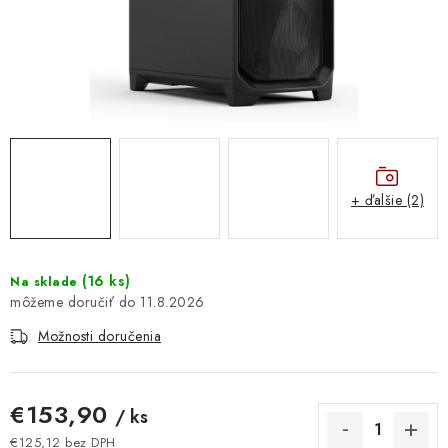
DOMÁCNOSŤ
: DOBRÁ CENA
: PREDAJŇA ZV
: OBĽÚBENÉ PRODUKTY
+ ďalšie (2)
: TOP PRODUKTY
: NOVÉ PRODUKTY
(
16 ks
)
Na sklade
11.8.2026
ZNAČKY
Možnosti doručenia
Obchodné podmienky
Ochrana osobných údajov
Moja objednávka
Odstúpenie od zmluvy
€153,90
/ ks
Formuláre na stiahnutie
Napíšte nám
€125,12 bez DPH