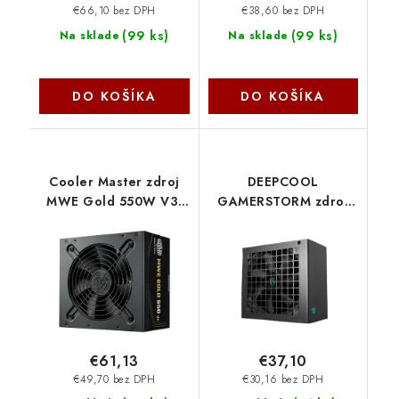
€66,10 bez DPH
€38,60 bez DPH
(
99 ks
)
(
99 ks
)
Na sklade
Na sklade
DO KOŠÍKA
DO KOŠÍKA
Cooler Master zdroj
DEEPCOOL
MWE Gold 550W V3,
GAMERSTORM zdroj
120mm, 80+ Gold, ATX
500W PF500X, 120mm,
3.1 MPE-5502-ACAAG-
80+ Bronze , černá R-
3BEU CoolerMaster
PF500X-HD0B-JGEU
€61,13
€37,10
€49,70 bez DPH
€30,16 bez DPH