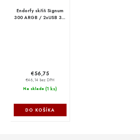
Endorfy skříň Signum
300 ARGB / 2xUSB 3.0
/ 4x120mm fan PWM
ARGB / mesh panel /
tvrzené sklo / černá
EY2A006 SilentiumPC
€56,75
€46,14 bez DPH
(
1 ks
)
Na sklade
DO KOŠÍKA