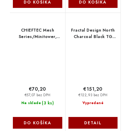
DO KOŠÍKA
DO KOŠÍKA
CHIEFTEC Mesh
Fractal Design North
Series/Minitower,
Charcoal Black TG
350W, XT-01B-350S8,
Light Tint FD-C-NOR1C-
čierna, USB 3. XT-01B-
02
350GPB Chieftec
€70,20
€151,20
€57,07 bez DPH
€122,93 bez DPH
(
3 ks
)
Na sklade
Vypredané
DO KOŠÍKA
DETAIL