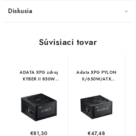
Diskusia
Súvisiaci tovar
ADATA XPG zdroj
Adata XPG PYLON
KYBER II 850W
II/650W/ATX
KYBERII850G-BKCEU
3.1/80PLUS
Bronze/Retail
PYLONII650B-BKCEU
ADATA
€81,30
€47,48