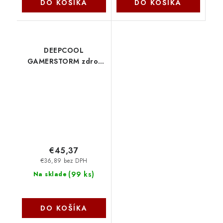
DO KOŠÍKA
DO KOŠÍKA
DEEPCOOL
GAMERSTORM zdroj
700W PF700X, 120mm,
80+ Bronze , černá R-
PF700X-HD0B-JGEU
Deepcool
€45,37
€36,89 bez DPH
(
99 ks
)
Na sklade
DO KOŠÍKA