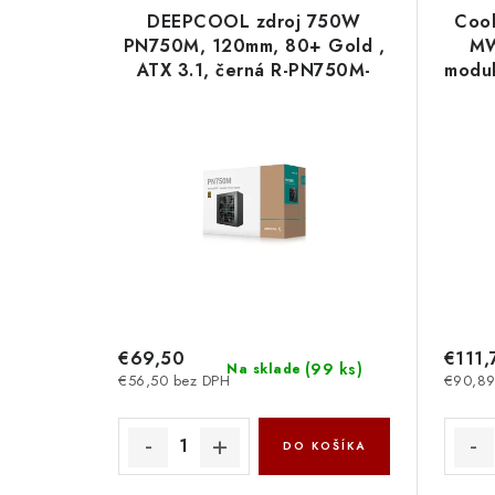
DEEPCOOL zdroj 750W
Cool
PN750M, 120mm, 80+ Gold ,
MW
ATX 3.1, černá R-PN750M-
modul
FC0B-JGEU Deepcool
bílá
€69,50
€111,
(
99 ks
)
Na sklade
€56,50 bez DPH
€90,89
DO KOŠÍKA