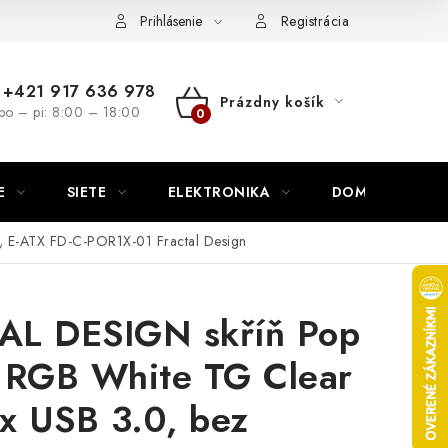
nutie
Napíšte nám
Prihlásenie
Registrácia
+421 917 636 978
Prázdny košík
po – pi: 8:00 – 18:00
NÁKUPNÝ
KOŠÍK
E
SIETE
ELEKTRONIKA
DOMÁCNOSŤ
, E-ATX FD-C-POR1X-01 Fractal Design
AL DESIGN skříň Pop
 RGB White TG Clear
2x USB 3.0, bez