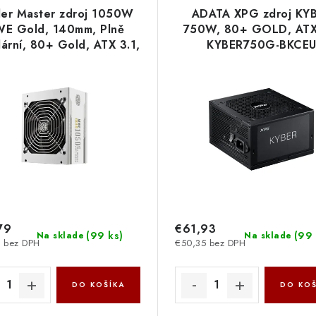
er Master zdroj 1050W
ADATA XPG zdroj KY
E Gold, 140mm, Plně
750W, 80+ GOLD, ATX
ární, 80+ Gold, ATX 3.1,
KYBER750G-BKCE
 MPE-A501-AFCAG-3EGEU
CoolerMaster
79
€61,93
(
99 ks
)
(
99 
Na sklade
Na sklade
 bez DPH
€50,35 bez DPH
DO KOŠÍKA
DO KOŠ