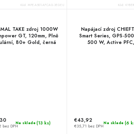
Kód:
MPE-A501-AFCAG-3EGEU
Kód:
KYBE
MAL TAKE zdroj 1000W
Napájací zdroj CHIEF
hpower GT, 120mm, Plně
Smart Series, GPS-50
lární, 80+ Gold, černá
500 W, Active PFC
S-TPT-1000FNFAGE-3
maloobchodný preda
Thermaltake
Chieftec
,30
€43,92
(
13 ks
)
(
6 k
Na sklade
Na sklade
2 bez DPH
€35,71 bez DPH