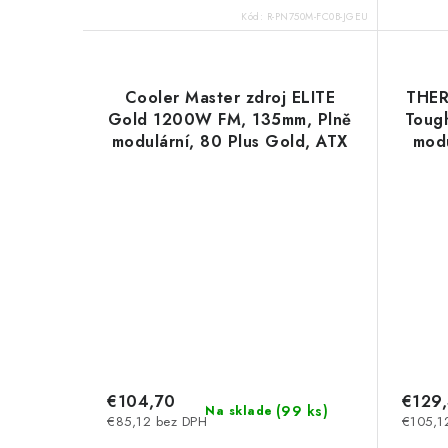
Kód:
R-PN750M-FC0B-JGEU
Cooler Master zdroj ELITE
THER
Gold 1200W FM, 135mm, Plně
Toug
modulární, 80 Plus Gold, ATX
modu
3.1 MPW-C001-AFAG-BEU
P
CoolerMaster
€104,70
€129
(
99 ks
)
Na sklade
€85,12 bez DPH
€105,1