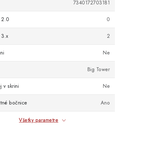
7340172703181
 2.0
0
 3.x
2
ni
Ne
Big Tower
 v skrini
Ne
tné bočnice
Ano
Všetky parametre