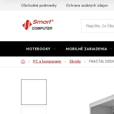
Prejsť
Obchodné podmienky
Ochrana osobných údajov
na
obsah
NOTEBOOKY
MOBILNÉ ZARIADENIA
Domov
PC a komponenty
Skrinky
FRACTAL DESIGN