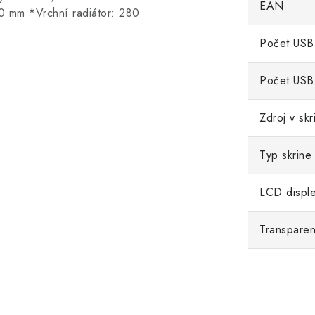
EAN
60 mm *Vrchní radiátor: 280
Počet USB
Počet USB
Zdroj v skri
Typ skrine
LCD displej
Transparen