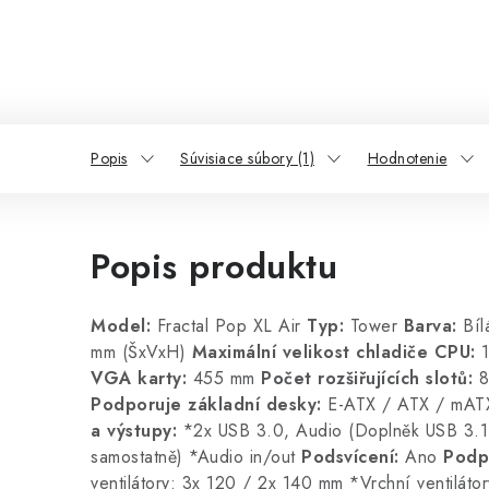
Popis
Súvisiace súbory (1)
Hodnotenie
Popis produktu
Model:
Fractal Pop XL Air
Typ:
Tower
Barva:
Bíl
mm (ŠxVxH)
Maximální velikost chladiče CPU:
1
VGA karty:
455 mm
Počet rozšiřujících slotů:
Podporuje základní desky:
E-ATX / ATX / mATX
a výstupy:
*2x USB 3.0, Audio (Doplněk USB 3.1 
samostatně) *Audio in/out
Podsvícení:
Ano
Podp
ventilátory: 3x 120 / 2x 140 mm *Vrchní ventilát