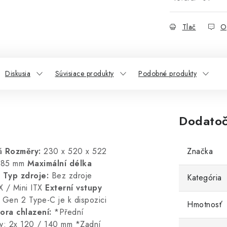
Tlač
O
Diskusia
Súvisiace produkty
Podobné produkty
Dodatoč
á
Rozměry:
230 x 520 x 522
Značka
85 mm
Maximální délka
8
Typ zdroje:
Bez zdroje
Kategória
 / Mini ITX
Externí vstupy
Gen 2 Type-C je k dispozici
Hmotnosť
ora chlazení:
*Přední
ory: 2x 120 / 140 mm *Zadní