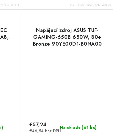
R750G-BKCEU
Kód:
PS-SPD-0650NNFABE-3
TEC
Napájací zdroj ASUS TUF-
0A8,
GAMING-650B 650W, 80+
,
Bronze 90YE00D1-B0NA00
j
Asus
€57,24
s
)
(
61 ks
)
Na sklade
€46,54 bez DPH