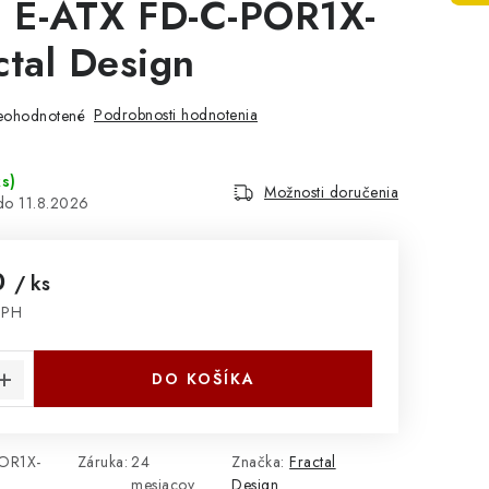
, E-ATX FD-C-POR1X-
ctal Design
Podrobnosti hodnotenia
eohodnotené
ks
)
Možnosti doručenia
11.8.2026
0
/ ks
DPH
cena:
DO KOŠÍKA
OR1X-
Záruka
:
24
Značka:
Fractal
mesiacov
Design