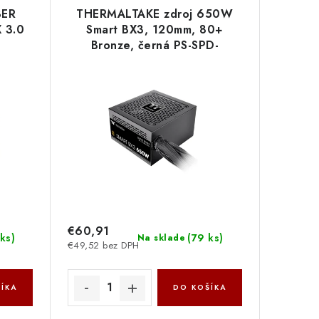
BER
THERMALTAKE zdroj 650W
 3.0
Smart BX3, 120mm, 80+
U
Bronze, černá PS-SPD-
0650NNFABE-3 Thermaltake
€60,91
ks
)
(
79 ks
)
Na sklade
€49,52 bez DPH
ÍKA
DO KOŠÍKA