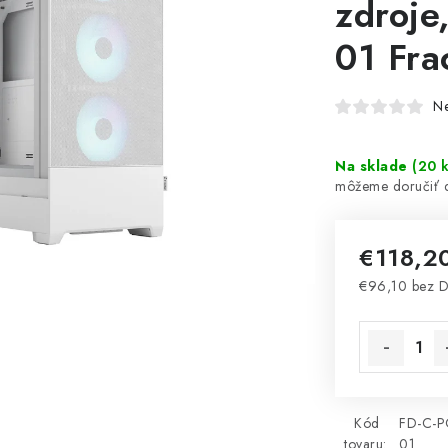
zdroje
01 Fra
N
Na sklade
(
20 
€118,2
€96,10 bez 
Jednotková 
Kód
FD-C-P
tovaru:
01