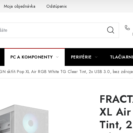
Moja objednávka
Odstúpenie od zmluvy
Formuláre na stiah
PC A KOMPONENTY
PERIFÉRIE
TLAČIARN
 skříň Pop XL Air RGB White TG Clear Tint, 2x USB 3.0, bez zdroje
FRACT
XL Air
Tint, 