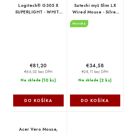
Logitech® G305 X
Satechi myš Slim LX
SUPERLIGHT - WHITE
Wired Mouse - Silver
910-007747
ST-MULXS
Novinka
€81,20
€34,58
€66,02 bez DPH
€28,11 bez DPH
(
10 ks
)
(
2 ks
)
Na sklade
Na sklade
DO KOŠÍKA
DO KOŠÍKA
Acer Vero Mouse,