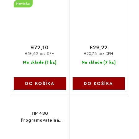
Novinka
mechanická, USB,
multimediálna, fialová
CNS-HKB10V-CS
€72,10
€29,22
€58,62 bez DPH
€23,76 bez DPH
(
1 ks
)
(
7 ks
)
Na sklade
Na sklade
DO KOŠÍKA
DO KOŠÍKA
HP 430
Programovatelná
bezdrátová klávesnice
7N7C2AA-ABB