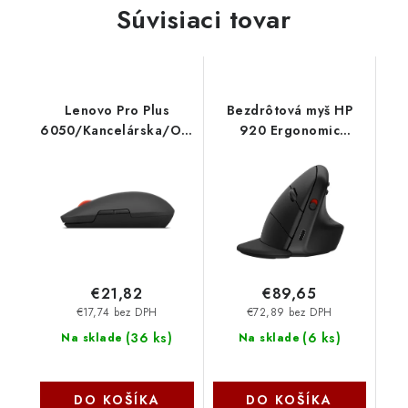
Súvisiaci tovar
Lenovo Pro Plus
Bezdrôtová myš HP
6050/Kancelárska/Optická/4
920 Ergonomic
000 DPI/USB+BT/
6H1A4AA-ABB
Čierna 4Y51S61876
€21,82
€89,65
€17,74 bez DPH
€72,89 bez DPH
(
36 ks
)
(
6 ks
)
Na sklade
Na sklade
DO KOŠÍKA
DO KOŠÍKA