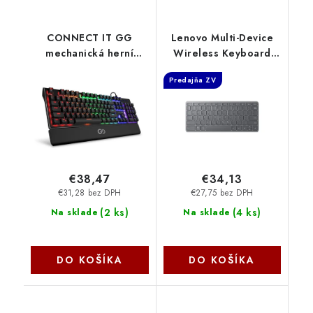
CONNECT IT GG
Lenovo Multi-Device
mechanická herní
Wireless Keyboard
klávesnice.USB,antighost,podsvícená
(CZ/SK)
Predajňa ZV
(CZ+SK verze), ČERNÁ
CKB-7050-CS Connect
IT
€38,47
€34,13
€31,28 bez DPH
€27,75 bez DPH
(
2 ks
)
(
4 ks
)
Na sklade
Na sklade
DO KOŠÍKA
DO KOŠÍKA