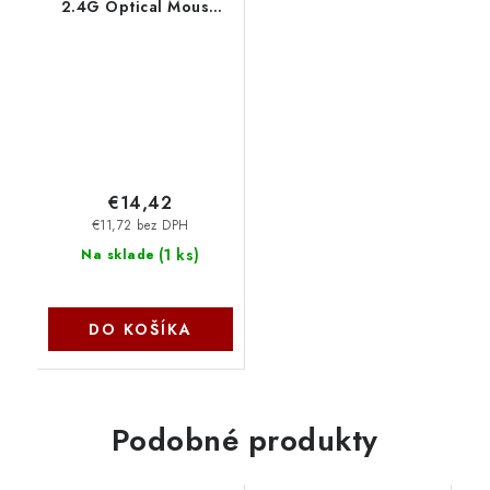
2.4G Optical Mouse
black, Retail
GP.MCE11.023
€14,42
€11,72 bez DPH
(
1 ks
)
Na sklade
DO KOŠÍKA
Podobné produkty