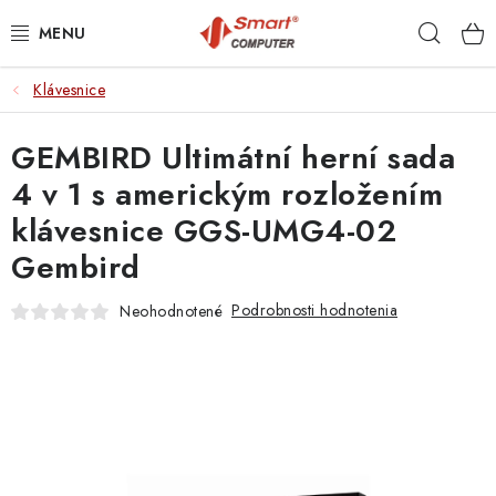
Prejsť
Hľad
na
obsah
Klávesnice
NOTEBOOKY
GEMBIRD Ultimátní herní sada
MOBILNÉ ZARIADENIA
4 v 1 s americkým rozložením
PC A KOMPONENTY
klávesnice GGS-UMG4-02
Gembird
PERIFÉRIE
Podrobnosti hodnotenia
Neohodnotené
TLAČIARNE
SIETE
ELEKTRONIKA