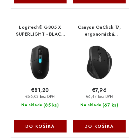
Logitech® G305 X
Canyon OnClick 17,
SUPERLIGHT - BLACK
ergonomická
910-007739
bezdrôtová optická
myš, USB prijímač, 6
tlačidiel,
800/1200/1600 DPI,
čierna CNE-CMSW17B
€81,20
€7,96
€66,02 bez DPH
€6,47 bez DPH
(
85 ks
)
(
67 ks
)
Na sklade
Na sklade
DO KOŠÍKA
DO KOŠÍKA