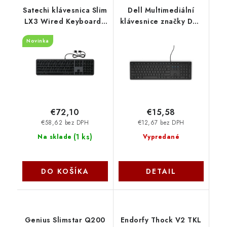
Satechi klávesnica Slim
Dell Multimediální
LX3 Wired Keyboard -
klávesnice značky Dell
Space Black ST-
– KB216 - maďarština
Novinka
KULX3C-EN
580-ADGQ
€72,10
€15,58
€58,62 bez DPH
€12,67 bez DPH
(
1 ks
)
Na sklade
Vypredané
DO KOŠÍKA
DETAIL
Genius Slimstar Q200
Endorfy Thock V2 TKL