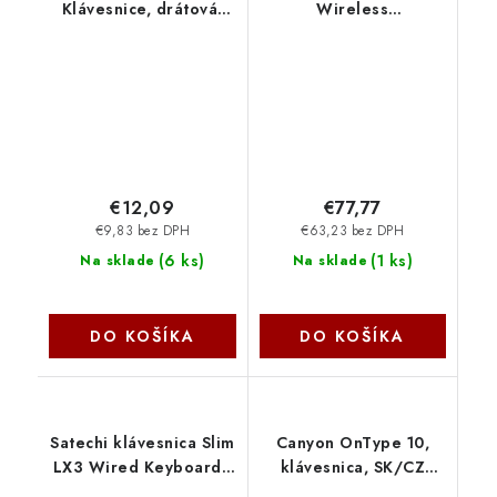
Klávesnice, drátová,
Wireless
retro design, USB,
Klávesnice,herní,bezdrátová
CZ+SK layout, černá
Yellow,US
31310020403
layout,TKL,ARGB,hliník.,BT,2
USB,šedá EY5A130
€12,09
€77,77
€9,83 bez DPH
€63,23 bez DPH
(
6 ks
)
(
1 ks
)
Na sklade
Na sklade
DO KOŠÍKA
DO KOŠÍKA
Satechi klávesnica Slim
Canyon OnType 10,
LX3 Wired Keyboard -
klávesnica, SK/CZ
Silver ST-KULX3S-EN
lokalizácia,