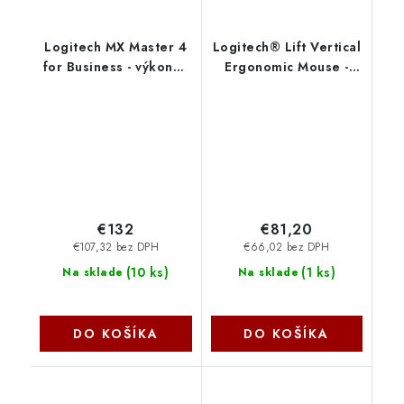
Logitech MX Master 4
Logitech® Lift Vertical
for Business - výkonná
Ergonomic Mouse -
bezdrôtová myš -
SAND - pre pravákov
grafitová 910-007617
910-007771
€132
€81,20
€107,32 bez DPH
€66,02 bez DPH
(
10 ks
)
(
1 ks
)
Na sklade
Na sklade
DO KOŠÍKA
DO KOŠÍKA