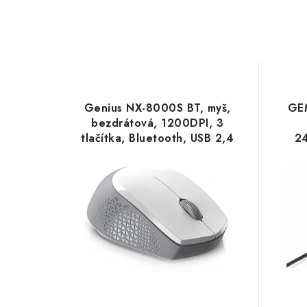
Genius NX-8000S BT, myš,
GE
bezdrátová, 1200DPI, 3
tlačítka, Bluetooth, USB 2,4
2
GHz, bílo-šedá
31030034400