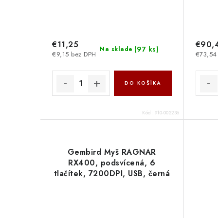
€11,25
€90,
(
97 ks
)
Na sklade
€9,15 bez DPH
€73,54
DO KOŠÍKA
Kód:
910-002236
Gembird Myš RAGNAR
RX400, podsvícená, 6
tlačítek, 7200DPI, USB, černá
MUSG-RAGNAR-RX400