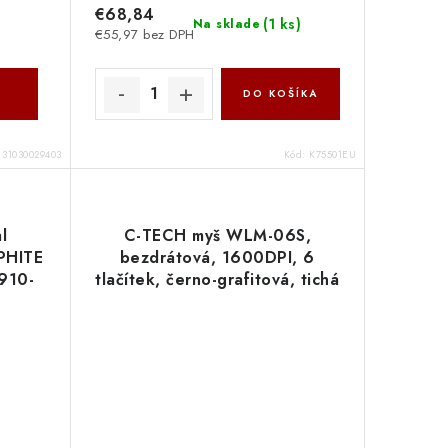
€68,84
(
1 ks
)
Na sklade
€55,97 bez DPH
DO KOŠÍKA
:
31030029403
Kód:
K75501EU
l
C-TECH myš WLM-06S,
PHITE
bezdrátová, 1600DPI, 6
910-
tlačítek, černo-grafitová, tichá
WLM-06S-B C-Tech