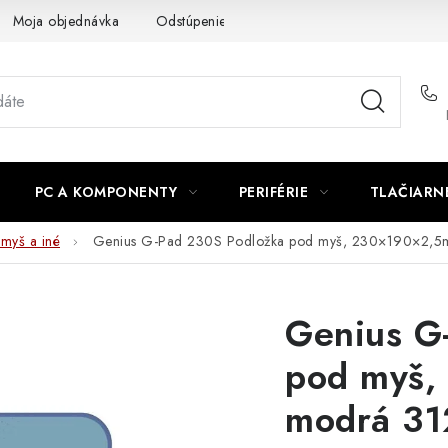
Moja objednávka
Odstúpenie od zmluvy
Formuláre na stiah
PC A KOMPONENTY
PERIFÉRIE
TLAČIARN
myš a iné
Genius G-Pad 230S Podložka pod myš, 230×190×2,
Genius G
pod myš,
modrá 3