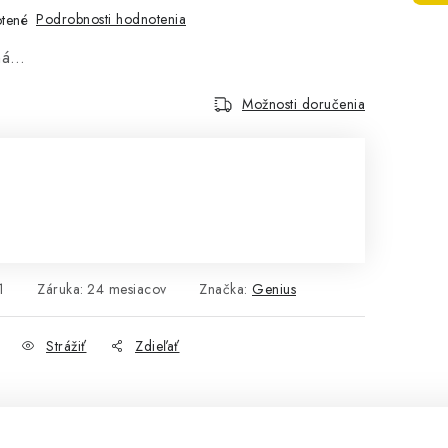
Podrobnosti hodnotenia
tené
aná…
Možnosti doručenia
1
Záruka
:
24 mesiacov
Značka:
Genius
Strážiť
Zdieľať