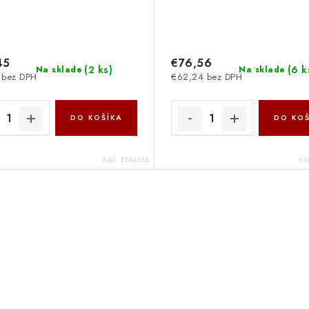
45
€76,56
(
2 ks
)
(
6 k
Na sklade
Na sklade
 bez DPH
€62,24 bez DPH
DO KOŠÍKA
DO KOŠ
Kód:
EY6A016
Kó