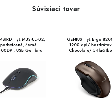
Súvisiaci tovar
MBIRD myš MUS-UL-02,
GENIUS myš Ergo 820
podsvícená, černá,
1200 dpi/ bezdrátov
400DPI, USB Gembird
Chocolate/ 5-tlačítk
31030029403 Geni