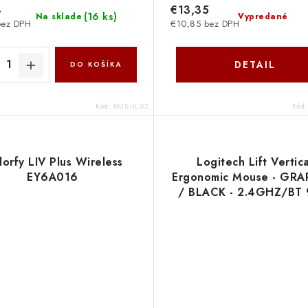
4
€13,35
(
16 ks
)
Na sklade
Vypredané
bez DPH
€10,85 bez DPH
DETAIL
DO KOŠÍKA
Kód:
MUS-UL-02
Kód
orfy LIV Plus Wireless
Logitech Lift Vertica
EY6A016
Ergonomic Mouse - GRA
/ BLACK - 2.4GHZ/BT 
006473