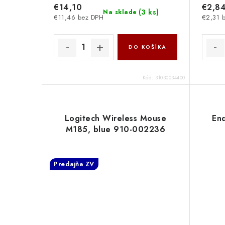
€14,10
€2,8
(
3 ks
)
Na sklade
€11,46 bez DPH
€2,31 
DO KOŠÍKA
Kód:
31030034400
Logitech Wireless Mouse
End
M185, blue 910-002236
Predajňa ZV