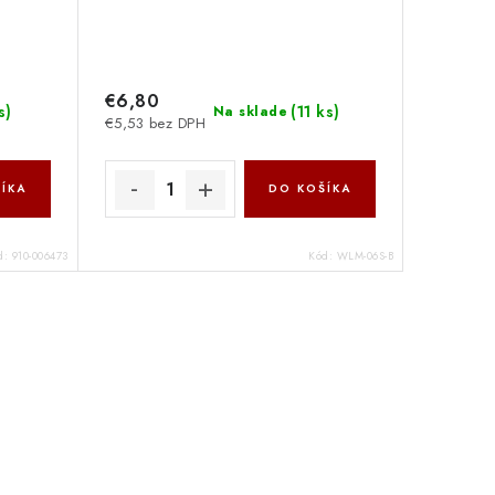
€6,80
s
)
(
11 ks
)
Na sklade
€5,53 bez DPH
ÍKA
DO KOŠÍKA
d:
910-006473
Kód:
WLM-06S-B