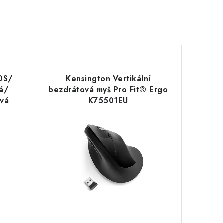
0S/
Kensington Vertikální
á/
bezdrátová myš Pro Fit® Ergo
ová
K75501EU
us