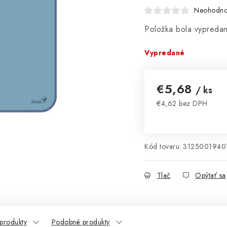
Neohodno
Položka bola vypred
Vypredané
€5,68
/ ks
€4,62 bez DPH
Jednotková cena:
Kód tovaru:
3125001940
Tlač
Opýtať sa
 produkty
Podobné produkty