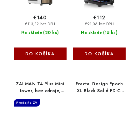
€140
€112
€113,82 bez DPH
€91,06 bez DPH
(
20 ks
)
(
15 ks
)
Na sklade
Na sklade
DO KOŠÍKA
DO KOŠÍKA
ZALMAN T4 Plus Mini
Fractal Design Epoch
tower, bez zdroje,
XL Black Solid FD-C-
mATX, 1× 120mm ARGB
EPO1X-01
Predajňa ZV
ventilátor, 2× USB 3.0,
1× USB 2.0, sklol