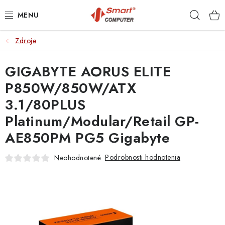
Prejsť
Hľad
na
obsah
Zdroje
NOTEBOOKY
GIGABYTE AORUS ELITE
MOBILNÉ ZARIADENIA
P850W/850W/ATX
PC A KOMPONENTY
3.1/80PLUS
Platinum/Modular/Retail GP-
PERIFÉRIE
AE850PM PG5 Gigabyte
TLAČIARNE
Podrobnosti hodnotenia
Neohodnotené
SIETE
ELEKTRONIKA