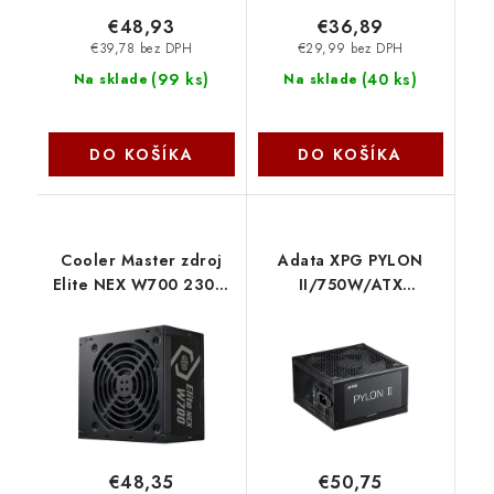
€48,93
€36,89
€39,78 bez DPH
€29,99 bez DPH
(
99 ks
)
(
40 ks
)
Na sklade
Na sklade
DO KOŠÍKA
DO KOŠÍKA
Cooler Master zdroj
Adata XPG PYLON
Elite NEX W700 230V,
II/750W/ATX
120mm, 80+ White,
3.1/80PLUS
mesh MPW-7001-
Bronze/Retail
ACBW-BE1
PYLONII750B-BKCEU
CoolerMaster
ADATA
€48,35
€50,75