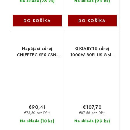
(
76 ks
)
(
99 ks
)
Na sklade
Na sklade
DO KOŠÍKA
DO KOŠÍKA
Napájací zdroj
GIGABYTE zdroj
CHIEFTEC SFX CSN-
1000W 80PLUS Gold
650C 650W, 80+ Gold,
Modular PG5 ICE GP-
plný rozsah, správa
UD1000GM PG5 ICE
káblov Chieftec
Gigabyte
€90,41
€107,70
€73,50 bez DPH
€87,56 bez DPH
(
10 ks
)
(
99 ks
)
Na sklade
Na sklade