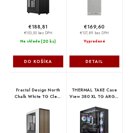
€188,81
€169,60
€153,50 bez DPH
€137,89 bez DPH
(
20 ks
)
Na sklade
Vypredané
DO KOŠÍKA
DETAIL
Fractal Design North
THERMAL TAKE Case
Chalk White TG Clear
View 380 XL TG ARGB,
Tint FD-C-NOR1C-04
ATX, Průhledná
bočnice, 4x 120mm
ARGB Fan, černá CA-
11E-00M1WN-00
Thermaltake