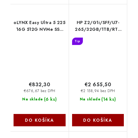
oLYNX Easy Ultra 5 225
HP Z2/G1i/SFF/U7-
16G 512G NVMe SSD
265/32GB/1TB/RTX
W11 HOME 10463228
A1000/W11P/3RNBD
Tip
B76SCET-BCM
€832,30
€2 655,50
€676,67 bez DPH
€2 158,94 bez DPH
(
6 ks
)
(
14 ks
)
Na sklade
Na sklade
DO KOŠÍKA
DO KOŠÍKA