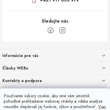
+421 917 636 979
Z
á
Informácie pre vás
p
ä
Obchodné podmienky
Články WEBu
t
Ochrana osobných údajov
i
Dôležité oznamy
Kontakty a podpora
16.6.2026
e
Moja objednávka
Predajňa a sídlo spoločnosti
Servisné služby
Odstúpenie od zmluvy
Nákup na splátky
Používame súbory cookie, aby sme vám umožnili
2.8.2022
23.10.2022
pohodlné prehliadanie webovej stránky a vďaka analýze
Formuláre na stiahnutie
Servis a služby pre Vás
Doprava - UPS
Doprava - Packeta
Splátky - Home Credit
neustále zlepšovali jej funkcie, výkon a použiteľnosť.
Viac
Doprava a Platba
5.3.2022