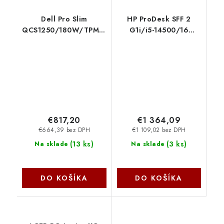
Dell Pro Slim
HP ProDesk SFF 2
QCS1250/180W/TPM/i3-
G1i/i5-14500/16
14100/16GB/512GB
GB/512 GB/Win 11 Pro
SSD/Integrated/Kb/Mouse/W11
D96QVET-BCM
Pro/3Y ProSpt 9TPC8
€817,20
€1 364,09
€664,39 bez DPH
€1 109,02 bez DPH
(
13 ks
)
(
3 ks
)
Na sklade
Na sklade
DO KOŠÍKA
DO KOŠÍKA