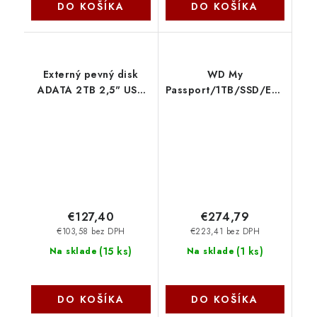
DO KOŠÍKA
DO KOŠÍKA
Externý pevný disk
WD My
ADATA 2TB 2,5" USB
Passport/1TB/SSD/Externí/2.
3.2 HD770G, čierna
Červená/5R
AHD770G-2TU32G1-
WDBAGF0010BRD-
CBK
WESN Western Digital
€127,40
€274,79
€103,58 bez DPH
€223,41 bez DPH
(
15 ks
)
(
1 ks
)
Na sklade
Na sklade
DO KOŠÍKA
DO KOŠÍKA