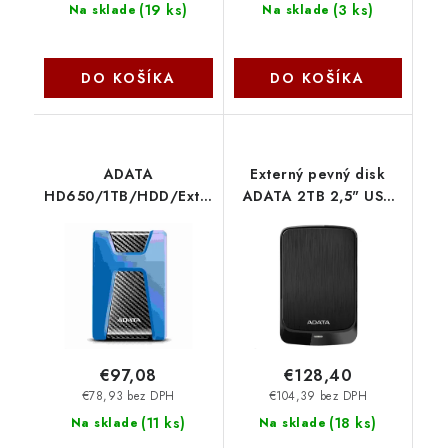
(
19 ks
)
(
3 ks
)
Na sklade
Na sklade
DO KOŠÍKA
DO KOŠÍKA
ADATA
Externý pevný disk
HD650/1TB/HDD/Externí/2.5''/Modrá/3R
ADATA 2TB 2,5" USB
AHD650-1TU31-CBL
3.1 AHV320, čierna
AHV320-2TU31-CBK
€97,08
€128,40
€78,93 bez DPH
€104,39 bez DPH
(
11 ks
)
(
18 ks
)
Na sklade
Na sklade