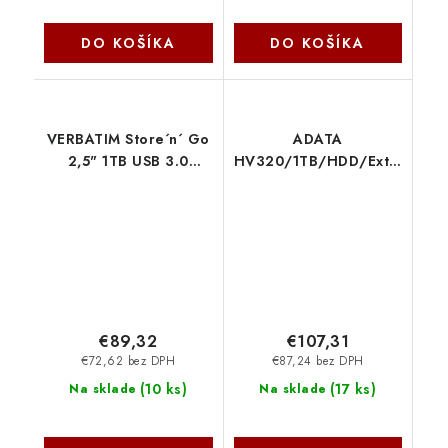
DO KOŠÍKA
DO KOŠÍKA
VERBATIM Store´n´ Go
ADATA
2,5" 1TB USB 3.0
HV320/1TB/HDD/Externí/2.5'
stříbrný 53071
AHV320-1TU31-CWH
Verbatim
€89,32
€107,31
€72,62 bez DPH
€87,24 bez DPH
(
10 ks
)
(
17 ks
)
Na sklade
Na sklade