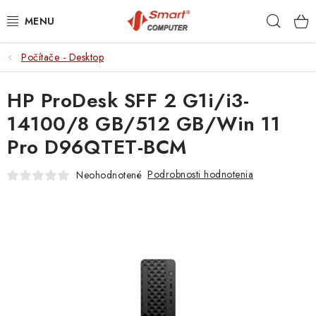
Prejsť
Hľad
na
obsah
Počítače - Desktop
NOTEBOOKY
HP ProDesk SFF 2 G1i/i3-
MOBILNÉ ZARIADENIA
14100/8 GB/512 GB/Win 11
PC A KOMPONENTY
Pro D96QTET-BCM
PERIFÉRIE
Podrobnosti hodnotenia
Neohodnotené
TLAČIARNE
SIETE
ELEKTRONIKA