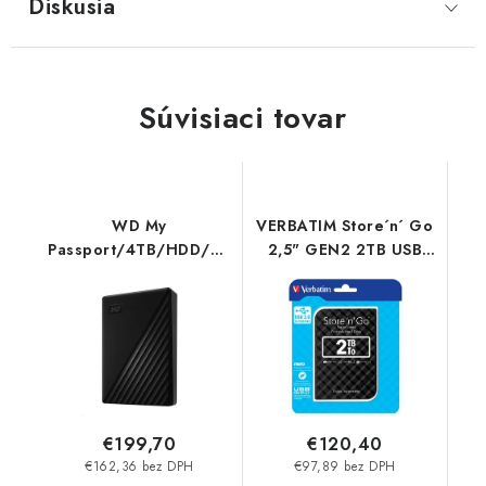
Diskusia
Súvisiaci tovar
WD My
VERBATIM Store´n´ Go
Passport/4TB/HDD/Externí/2.5''/
2,5" GEN2 2TB USB
Černá/3R
3.0 černý 53195
WDBPKJ0040BBK-
Verbatim
WESN Western Digital
€199,70
€120,40
€162,36 bez DPH
€97,89 bez DPH