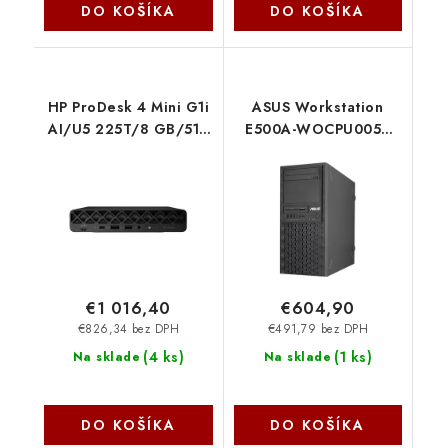
DO KOŠÍKA
DO KOŠÍKA
HP ProDesk 4 Mini G1i
ASUS Workstation
AI/U5 225T/8 GB/512
E500A-WOCPU005Z
GB/Win 11 Home/3y
90WS0032-M000C0
onsite D6FD3ET-BCM
Asus
€1 016,40
€604,90
€826,34 bez DPH
€491,79 bez DPH
(
4 ks
)
(
1 ks
)
Na sklade
Na sklade
DO KOŠÍKA
DO KOŠÍKA