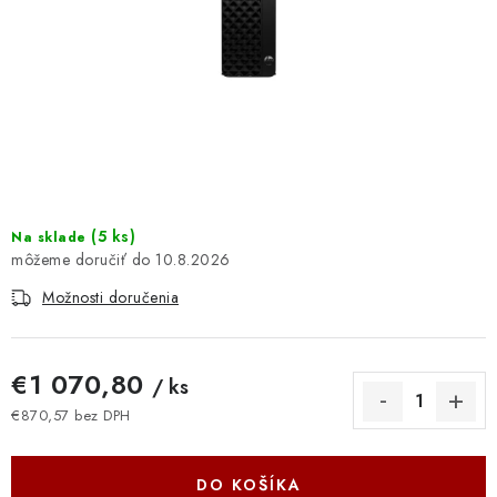
DOMÁCNOSŤ
: DOBRÁ CENA
: PREDAJŇA ZV
: OBĽÚBENÉ PRODUKTY
: TOP PRODUKTY
(
5 ks
)
Na sklade
10.8.2026
: NOVÉ PRODUKTY
Možnosti doručenia
ZNAČKY
€1 070,80
/ ks
Obchodné podmienky
Ochrana osobných údajov
€870,57 bez DPH
Jednotková cena:
Moja objednávka
Odstúpenie od zmluvy
Formuláre na stiahnutie
Napíšte nám
DO KOŠÍKA