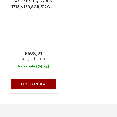
ACER PC Aspire XC-
1715,N150,8GB,512GB,N/A,W11
Home,Black
DT.BUVEC.001 Acer
€593,91
€482,85 bez DPH
(
34 ks
)
Na sklade
DO KOŠÍKA