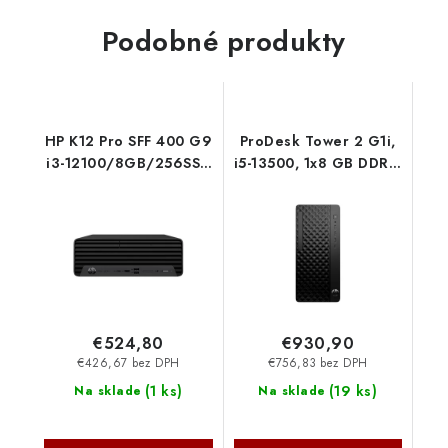
Podobné produkty
HP K12 Pro SFF 400 G9
ProDesk Tower 2 G1i,
i3-12100/8GB/256SSD
i5-13500, 1x8 GB DDR5,
5V6L7ES-BCM
Intel HD, 512GB, usb
kl.+m., DP+HDMI, 180W
gold, FDOS D90R9ET-
BCM HP
€524,80
€930,90
€426,67 bez DPH
€756,83 bez DPH
(
1 ks
)
(
19 ks
)
Na sklade
Na sklade