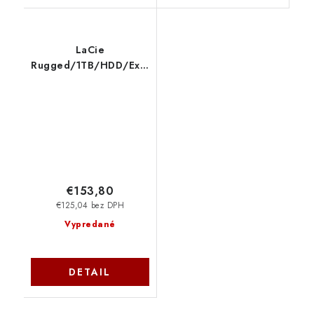
LaCie
Rugged/1TB/HDD/Externí/2.5''/2R
STFR1000800
€153,80
€125,04 bez DPH
Vypredané
DETAIL