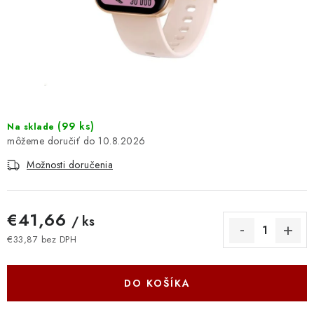
DOMÁCNOSŤ
: DOBRÁ CENA
: PREDAJŇA ZV
: OBĽÚBENÉ PRODUKTY
(
99 ks
)
Na sklade
10.8.2026
: TOP PRODUKTY
Možnosti doručenia
: NOVÉ PRODUKTY
€41,66
/ ks
ZNAČKY
€33,87 bez DPH
Jednotková cena:
Obchodné podmienky
Ochrana osobných údajov
Moja objednávka
Odstúpenie od zmluvy
DO KOŠÍKA
Formuláre na stiahnutie
Napíšte nám