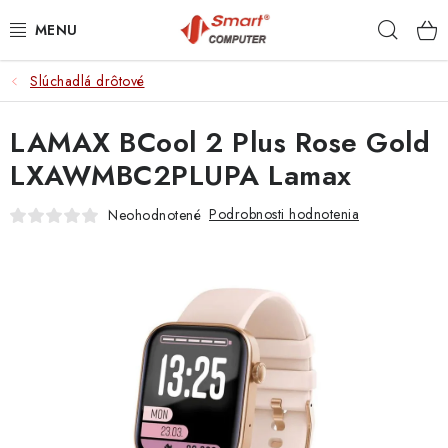
Prejsť
Hľad
na
obsah
Slúchadlá drôtové
NOTEBOOKY
LAMAX BCool 2 Plus Rose Gold
MOBILNÉ ZARIADENIA
LXAWMBC2PLUPA Lamax
PC A KOMPONENTY
Podrobnosti hodnotenia
Neohodnotené
PERIFÉRIE
TLAČIARNE
SIETE
ELEKTRONIKA