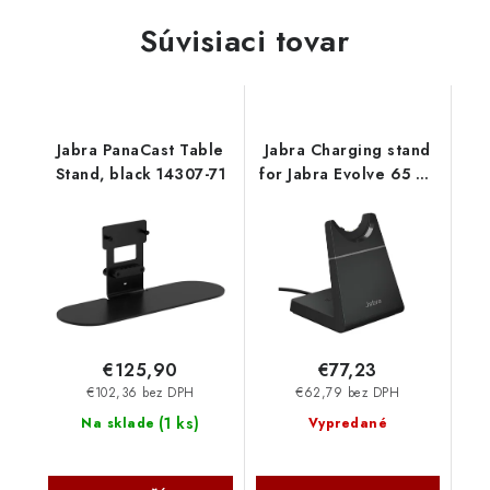
Súvisiaci tovar
Jabra PanaCast Table
Jabra Charging stand
Stand, black 14307-71
for Jabra Evolve 65 TE
14217-14
€125,90
€77,23
€102,36 bez DPH
€62,79 bez DPH
(
1 ks
)
Na sklade
Vypredané