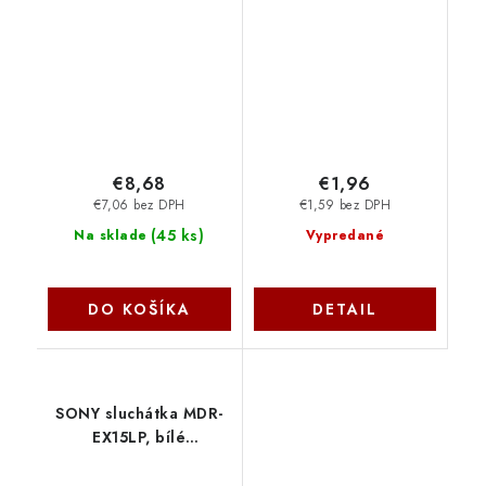
MDREX15LPB.AE Sony
bílá MHP-EP-001-W
Gembird
€8,68
€1,96
€7,06 bez DPH
€1,59 bez DPH
(
45 ks
)
Na sklade
Vypredané
DO KOŠÍKA
DETAIL
SONY sluchátka MDR-
EX15LP, bílé
MDREX15LPW.AE Sony