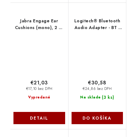
Jabra Engage Ear
Logitech® Bluetooth
Cushions (mono), 2 ks
Audio Adapter - BT -
14101-73
EU 980-000912
€21,03
€30,58
€17,10 bez DPH
€24,86 bez DPH
(
3 ks
)
Vypredané
Na sklade
DETAIL
DO KOŠÍKA