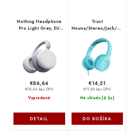
Nothing Headphone
Trust
Pro Light Grey, EU
Nouna/Stereo/Jack/Drôt/Mo
A11300010-EU NoName
25278
€86,64
€14,51
€70,44 bez DPH
€11,80 bez DPH
(
6 ks
)
Vypredané
Na sklade
DETAIL
DO KOŠÍKA