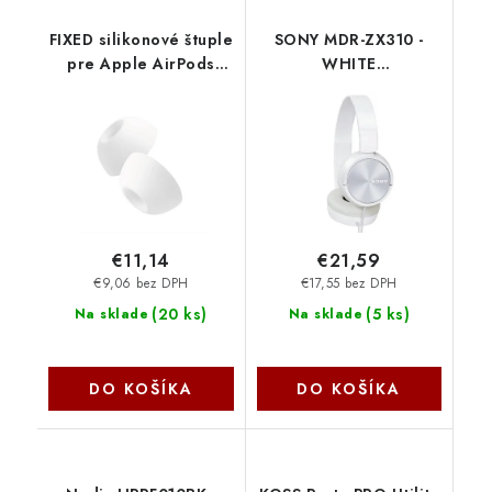
FIXED silikonové štuple
SONY MDR-ZX310 -
pre Apple AirPods
WHITE
Pro/Pro 2, veľkosť L, 2
MDRZX310W.AE Sony
sady FIXPL-L Fixed
€11,14
€21,59
€9,06 bez DPH
€17,55 bez DPH
(
20 ks
)
(
5 ks
)
Na sklade
Na sklade
DO KOŠÍKA
DO KOŠÍKA