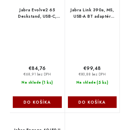
Jabra Evolve2 65
Jabra Link 390a, MS,
Deskstand, USB-C,
USB-A BT adaptér
Black 14207-63
14208-41
€84,76
€99,48
€68,91 bez DPH
€80,88 bez DPH
(
1 ks
)
(
5 ks
)
Na sklade
Na sklade
DO KOŠÍKA
DO KOŠÍKA
Jabra Engage 40/50 II