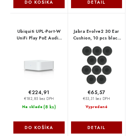
DO KOŠÍKA
DETAIL
Ubiquiti UPL-Port-W
Jabra Evolve2 30 Ear
UniFi Play PoE Audio
Cushion, 10 pcs black
Port, biela
14101-83
€224,91
€65,57
€182,85 bez DPH
€53,31 bez DPH
(
8 ks
)
Na sklade
Vypredané
DO KOŠÍKA
DETAIL