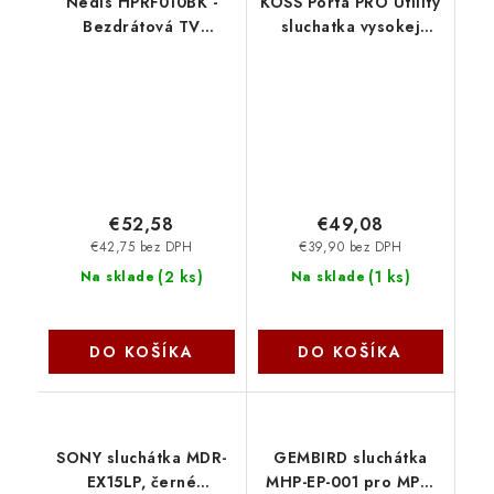
Nedis HPRF010BK -
KOSS Porta PRO Utility
Bezdrátová TV
sluchatka vysokej
sluchátka | RF | Do uší |
kvality Porta Pro Utility
Doba přehrávání na
Koss
baterie: Až 4,5 hodiny
| 35 m | Digitální zvuk |
€52,58
€49,08
€42,75 bez DPH
€39,90 bez DPH
(
2 ks
)
(
1 ks
)
Na sklade
Na sklade
DO KOŠÍKA
DO KOŠÍKA
SONY sluchátka MDR-
GEMBIRD sluchátka
EX15LP, černé
MHP-EP-001 pro MP3,