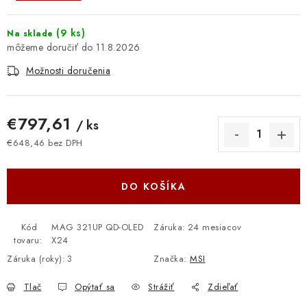
(
9 ks
)
Na sklade
11.8.2026
Možnosti doručenia
€797,61
/ ks
€648,46 bez DPH
Jednotková cena:
DO KOŠÍKA
Kód
MAG 321UP QD-OLED
Záruka
:
24 mesiacov
tovaru:
X24
Záruka (roky)
:
3
Značka:
MSI
Tlač
Opýtať sa
Strážiť
Zdieľať