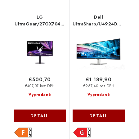
LG
Dell
UltraGear/27GX704A-
UltraSharp/U4924DW/49''/I
B/26,5''/OLED/QHD/240Hz/0,03ms/
210-BGTX
Čierna/2R 27GX704A-
B.AEU
€500,70
€1 189,90
€407,07 bez DPH
€967,40 bez DPH
Vypredané
Vypredané
DETAIL
DETAIL