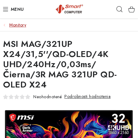
Prejsť
Hľad
na
obsah
Monitory
NOTEBOOKY
MSI MAG/321UP
MOBILNÉ ZARIADENIA
X24/31,5''/QD-OLED/4K
PC A KOMPONENTY
UHD/240Hz/0,03ms/
Čierna/3R MAG 321UP QD-
PERIFÉRIE
OLED X24
TLAČIARNE
Podrobnosti hodnotenia
Neohodnotené
SIETE
ELEKTRONIKA