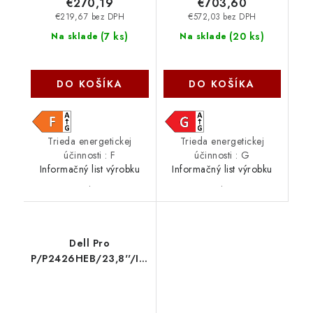
€270,19
€703,60
€219,67 bez DPH
€572,03 bez DPH
(
7 ks
)
(
20 ks
)
Na sklade
Na sklade
DO KOŠÍKA
DO KOŠÍKA
Trieda energetickej
Trieda energetickej
účinnosti : F
účinnosti : G
Informačný list výrobku
Informačný list výrobku
.
.
Dell Pro
P/P2426HEB/23,8''/IPS/FHD/120Hz/5ms/
Čierna/3RNBD 210-
BVHS