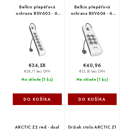
Belkin přepěťová
Belkin přepěťová
ochrana BSV603 - 6-
ochrana BSV604 - 6-
zásuvka, 2m
zásuvka, 2xUSB/2.4A,
BSV603ca2M
2m BSV604ca2M
€34,58
€40,96
€28,11 bez DPH
€33,30 bez DPH
(
1 ks
)
(
1 ks
)
Na sklade
Na sklade
DO KOŠÍKA
DO KOŠÍKA
ARCTIC Z2 red - dual
Držiak stola ARCTIC Z1