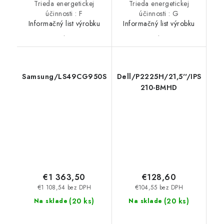
Trieda energetickej
Trieda energetickej
účinnosti : F
účinnosti : G
Informačný list výrobku
Informačný list výrobku
.
.
Samsung/LS49CG950SUXDU/49''/OLED/5120x1440/24
Dell/P2225H/21,5''/IPS/FH
210-BMHD
€1 363,50
€128,60
€1 108,54 bez DPH
€104,55 bez DPH
(
20 ks
)
(
20 ks
)
Na sklade
Na sklade