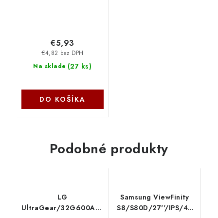
€5,93
€4,82 bez DPH
(
27 ks
)
Na sklade
DO KOŠÍKA
Podobné produkty
LG
Samsung ViewFinity
UltraGear/32G600A/32''/VA/QHD/180Hz/1ms/
S8/S80D/27''/IPS/4K