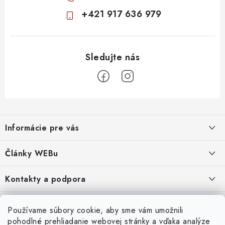
+421 917 636 979
Z
á
Informácie pre vás
p
ä
Obchodné podmienky
Články WEBu
t
Ochrana osobných údajov
i
Dôležité oznamy
Kontakty a podpora
16.6.2026
e
Moja objednávka
Predajňa a sídlo spoločnosti
Servisné služby
Odstúpenie od zmluvy
Nákup na splátky
Používame súbory cookie, aby sme vám umožnili
2.8.2022
23.10.2022
pohodlné prehliadanie webovej stránky a vďaka analýze
Formuláre na stiahnutie
Servis a služby pre Vás