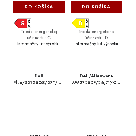
DO KOŠÍKA
DO KOŠÍKA
Trieda energetickej
Trieda energetickej
účinnosti : G
účinnosti : D
Informačný list výrobku
Informačný list výrobku
.
.
Dell
Dell/Alienware
Plus/S2725QS/27''/IPS/4K
AW2725DF/26,7''/QD-
UHD/120Hz/4ms/White/3R
OLED/QHD/360Hz/0,03ms/B
210-BQWM
210-BLHH