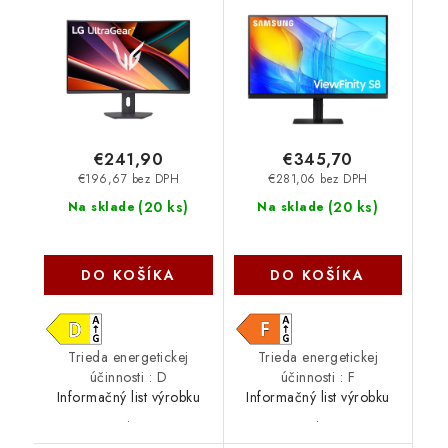
Čierna/2R 32G600A-
UHD/60Hz/5ms/Black/2R
B.AEUQ
LS27D800EAUXEN
€241,90
€345,70
€196,67 bez DPH
€281,06 bez DPH
(
20 ks
)
(
20 ks
)
Na sklade
Na sklade
DO KOŠÍKA
DO KOŠÍKA
Trieda energetickej
Trieda energetickej
účinnosti : D
účinnosti : F
Informačný list výrobku
Informačný list výrobku
.
.