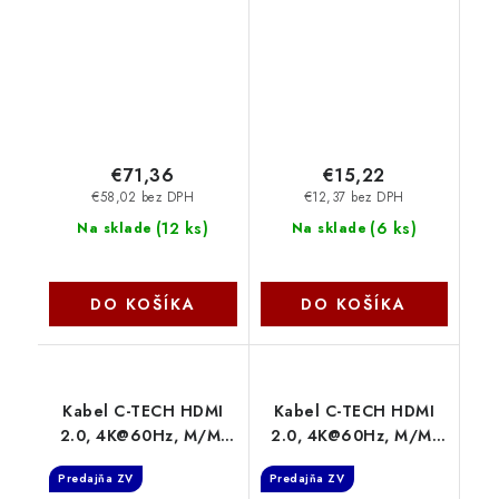
Cooling
zlacené konektory, 5m
kphdm2q5
PremiumCord
€71,36
€15,22
€58,02 bez DPH
€12,37 bez DPH
(
12 ks
)
(
6 ks
)
Na sklade
Na sklade
DO KOŠÍKA
DO KOŠÍKA
Kabel C-TECH HDMI
Kabel C-TECH HDMI
2.0, 4K@60Hz, M/M,
2.0, 4K@60Hz, M/M,
3m CB-HDMI2-3 C-Tech
2m CB-HDMI2-2 C-Tech
Predajňa ZV
Predajňa ZV