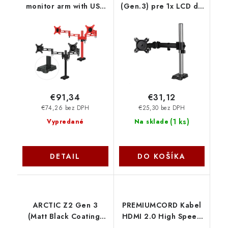
monitor arm with USB
(Gen.3) pre 1x LCD do
Hub inte ORAEQ-
43", nosnosť 15 kg,
MA008-GBA01 Arctic
USB HUB, čierny
Cooling
AEMNT00052A Artic
Cooling
€91,34
€31,12
€74,26 bez DPH
€25,30 bez DPH
(
1 ks
)
Vypredané
Na sklade
DETAIL
DO KOŠÍKA
ARCTIC Z2 Gen 3
PREMIUMCORD Kabel
(Matt Black Coating)
HDMI 2.0 High Speed
AEMNT00053A Artic
+ Ethernet kabel HQ,