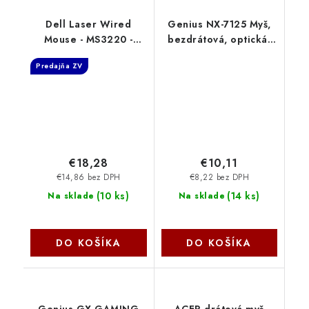
Dell Laser Wired
Genius NX-7125 Myš,
Mouse - MS3220 -
bezdrátová, optická,
Black MS3220-BLK
1200DPI, 4 tlačítka,
Predajňa ZV
Copilot, 2,4GHz, USB-
A, 1× AA baterie,
černo-stříbrná
31030044402
€18,28
€10,11
€14,86 bez DPH
€8,22 bez DPH
(
10 ks
)
(
14 ks
)
Na sklade
Na sklade
DO KOŠÍKA
DO KOŠÍKA