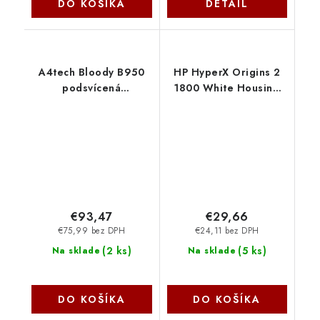
DO KOŠÍKA
DETAIL
A4tech Bloody B950
HP HyperX Origins 2
podsvícená
1800 White Housing
mechanická herní
BF0U3AA
klávesnice RGB, Brown
Switch, USB, CZ, šedá
B950-WG A4Tech
€93,47
€29,66
€75,99 bez DPH
€24,11 bez DPH
(
2 ks
)
(
5 ks
)
Na sklade
Na sklade
DO KOŠÍKA
DO KOŠÍKA