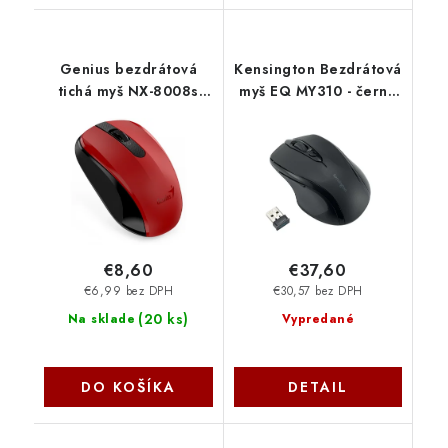
Genius bezdrátová
Kensington Bezdrátová
tichá myš NX-8008s
myš EQ MY310 - černá
červená 31030028401
K72481WW
€8,60
€37,60
€6,99 bez DPH
€30,57 bez DPH
(
20 ks
)
Na sklade
Vypredané
DO KOŠÍKA
DETAIL