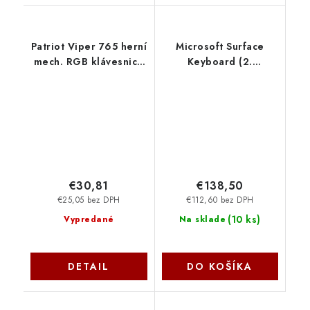
Patriot Viper 765 herní
Microsoft Surface
mech. RGB klávesnice
Keyboard (2.
RU
edícia)/Bezdrôtová
PV765MBRUXMGMRU
Bluetooth/US
layout/Sivá EP2-04196
€30,81
€138,50
€25,05 bez DPH
€112,60 bez DPH
(
10 ks
)
Vypredané
Na sklade
DETAIL
DO KOŠÍKA