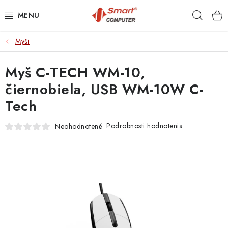
Prejsť
Hľad
na
obsah
Myši
NOTEBOOKY
Myš C-TECH WM-10,
MOBILNÉ ZARIADENIA
čiernobiela, USB WM-10W C-
PC A KOMPONENTY
Tech
PERIFÉRIE
Podrobnosti hodnotenia
Neohodnotené
TLAČIARNE
SIETE
ELEKTRONIKA