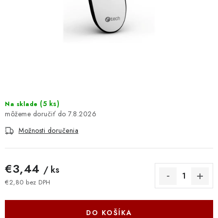
DOMÁCNOSŤ
: DOBRÁ CENA
: PREDAJŇA ZV
: OBĽÚBENÉ PRODUKTY
: TOP PRODUKTY
(
5 ks
)
Na sklade
7.8.2026
: NOVÉ PRODUKTY
Možnosti doručenia
ZNAČKY
€3,44
/ ks
Obchodné podmienky
Ochrana osobných údajov
€2,80 bez DPH
Jednotková cena:
Moja objednávka
Odstúpenie od zmluvy
Formuláre na stiahnutie
Napíšte nám
DO KOŠÍKA