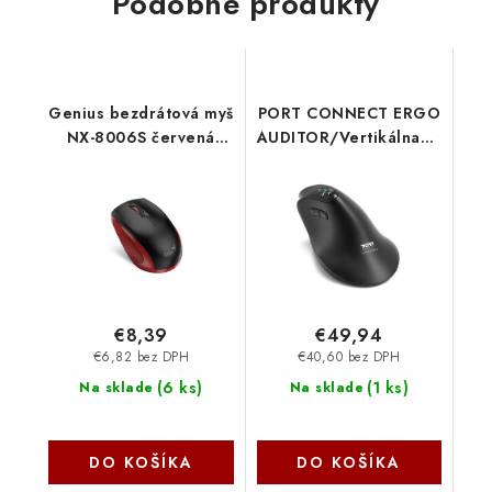
Podobné produkty
Genius bezdrátová myš
PORT CONNECT ERGO
NX-8006S červená
AUDITOR/Vertikálna/Optická
31030024401
pravákov/4 800
DPI/USB+BT/Čierna
910204 NoName
€8,39
€49,94
€6,82 bez DPH
€40,60 bez DPH
(
6 ks
)
(
1 ks
)
Na sklade
Na sklade
DO KOŠÍKA
DO KOŠÍKA