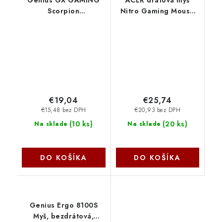
Genius GX GAMING
ACER drátová myš
Scorpion
Nitro Gaming Mouse
M8300,Myš,herní,bezdrátová,optická,4800DPI,6
100
tlačítek,dobíjecí,Copilot,BT
(NMW100),7200dpi,6
5.0+2,4GHz,černá
tlačítek,125Hz,60
31060003400
IPS,RGB,USB-A,Černá
GP.MCE11.03Y Acer
€19,04
€25,74
€15,48 bez DPH
€20,93 bez DPH
(
10 ks
)
(
20 ks
)
Na sklade
Na sklade
DO KOŠÍKA
DO KOŠÍKA
Genius Ergo 8100S
Myš, bezdrátová,