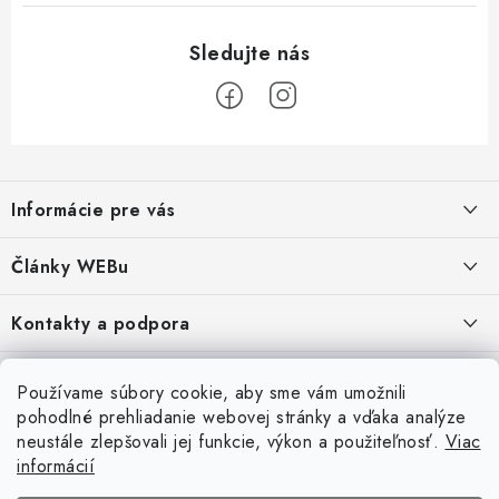
Z
á
Informácie pre vás
p
ä
Obchodné podmienky
Články WEBu
t
Ochrana osobných údajov
i
Dôležité oznamy
Kontakty a podpora
16.6.2026
e
Moja objednávka
Predajňa a sídlo spoločnosti
Servisné služby
Odstúpenie od zmluvy
Nákup na splátky
Používame súbory cookie, aby sme vám umožnili
2.8.2022
23.10.2022
pohodlné prehliadanie webovej stránky a vďaka analýze
Formuláre na stiahnutie
Servis a služby pre Vás
Doprava - UPS
Doprava - Packeta
Splátky - Home Credit
neustále zlepšovali jej funkcie, výkon a použiteľnosť.
Viac
Doprava a Platba
5.3.2022
Ako nakupovať
informácií
Napíšte nám
4.3.2022
18.3.2022