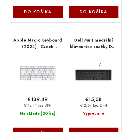
DO KOŠÍKA
DO KOŠÍKA
Apple Magic Keyboard
Dell Multimediální
(2024) - Czech
klávesnice značky Dell
mxcl3cz-a
– KB216 - maďarština
580-ADGQ
€139,49
€15,58
€113,41 bez DPH
€12,67 bez DPH
(
20 ks
)
Na sklade
Vypredané