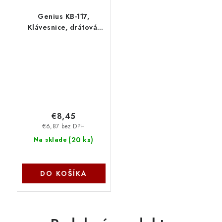
Genius KB-117,
Klávesnice, drátová,
USB, CZ+SK layout,
Copilot klávesa, černá
31310016415
€8,45
€6,87 bez DPH
(
20 ks
)
Na sklade
DO KOŠÍKA