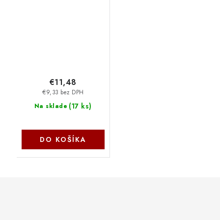
ergonomická, optická,
1600DPI, 6 tlačítek,
USB, kovově šedá
31030040401
€11,48
€9,33 bez DPH
(
17 ks
)
Na sklade
DO KOŠÍKA