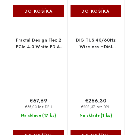
DO KOŠÍKA
DO KOŠÍKA
Fractal Design Flex 2
DIGITUS 4K/60Hz
PCIe 4.0 White FD-A-
Wireless HDMI
FLX2-002
Extender Set, 150m,
grey DS-55359 Digitus
€67,69
€256,30
€55,03 bez DPH
€208,37 bez DPH
(
17 ks
)
(
1 ks
)
Na sklade
Na sklade