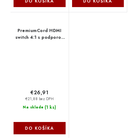
DO KOŠÍKA
DO KOŠÍKA
PremiumCord HDMI
switch 4:1 s podporou
rozlišení 4Kx2K@60Hz,
1080P, HDR, s
ovládáním tlačítkem a
dálkovým ovladačem
khswit41d
€26,91
€21,88 bez DPH
(
1 ks
)
Na sklade
DO KOŠÍKA