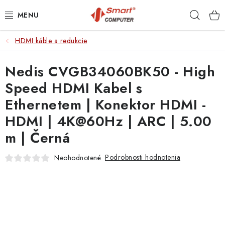
Prejsť
Hľad
na
obsah
HDMI káble a redukcie
NOTEBOOKY
Nedis CVGB34060BK50 - High
MOBILNÉ ZARIADENIA
Speed HDMI Kabel s
PC A KOMPONENTY
Ethernetem | Konektor HDMI -
HDMI | 4K@60Hz | ARC | 5.00
PERIFÉRIE
m | Černá
TLAČIARNE
Podrobnosti hodnotenia
Neohodnotené
SIETE
ELEKTRONIKA