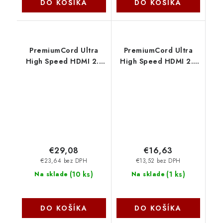
DO KOŠÍKA
DO KOŠÍKA
PremiumCord Ultra
PremiumCord Ultra
High Speed HDMI 2.1
High Speed HDMI 2.1
optický fiber kabel
kabel 8K@60Hz,
8K@60Hz,zlacené 7m
4K@120Hz délka 5m
kphdm21r07
kovové pozlacené
konektory kphdm21k5
€29,08
€16,63
€23,64 bez DPH
€13,52 bez DPH
(
10 ks
)
(
1 ks
)
Na sklade
Na sklade
DO KOŠÍKA
DO KOŠÍKA