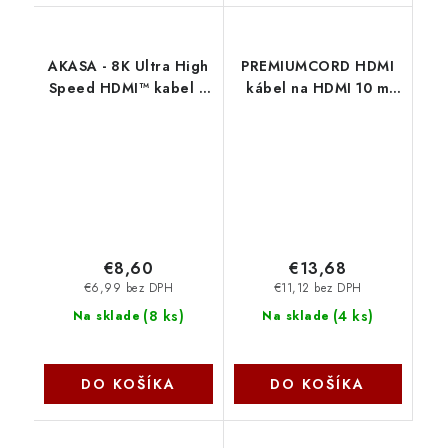
AKASA - 8K Ultra High
PREMIUMCORD HDMI
Speed HDMI™ kabel 2
kábel na HDMI 10 m
m AK-CBHD19-20BK
(v1.3, pozlátené
Akasa
kontakty, tienené)
KPHDMI10
PremiumCord
€8,60
€13,68
€6,99 bez DPH
€11,12 bez DPH
(
8 ks
)
(
4 ks
)
Na sklade
Na sklade
DO KOŠÍKA
DO KOŠÍKA