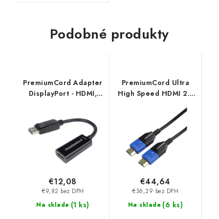
Podobné produkty
PremiumCord Adapter
PremiumCord Ultra
DisplayPort - HDMI,
High Speed HDMI 2.1
M/F, 4K, 30Hz, 20cm
optický kabel
kportad11
8K@60Hz 4K@120Hz
30m zlacený
kphdm21m30
€12,08
€44,64
€9,82 bez DPH
€36,29 bez DPH
(
1 ks
)
(
6 ks
)
Na sklade
Na sklade