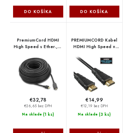
DO KOŠÍKA
DO KOŠÍKA
PremiumCord HDMI
PREMIUMCORD Kabel
High Speed s Ether.,se
HDMI High Speed +
zesilovačem,15m,AWG26,
Ethernet (v1.4) 10m,
3xstínění, M/M,
zlacené konektory
zlacené konektory
KPHDME10
KPHDMER15
PremiumCord
€32,78
€14,99
€26,65 bez DPH
€12,19 bez DPH
(
1 ks
)
(
3 ks
)
Na sklade
Na sklade