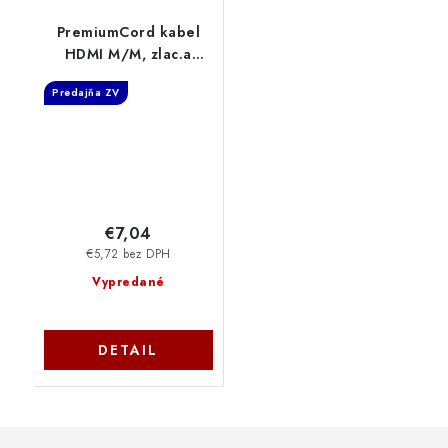
PremiumCord kabel
HDMI M/M, zlac.a
kovové HQ, 5m
Predajňa ZV
kphdmg5
€7,04
€5,72 bez DPH
Vypredané
DETAIL