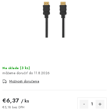
DOMÁCNOSŤ
: DOBRÁ CENA
: PREDAJŇA ZV
: OBĽÚBENÉ PRODUKTY
: TOP PRODUKTY
: NOVÉ PRODUKTY
(
3 ks
)
Na sklade
11.8.2026
ZNAČKY
Možnosti doručenia
Obchodné podmienky
Ochrana osobných údajov
Moja objednávka
Odstúpenie od zmluvy
€6,37
/ ks
Formuláre na stiahnutie
Napíšte nám
€5,18 bez DPH