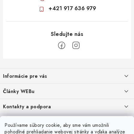
+421 917 636 979
Z
á
Informácie pre vás
p
ä
Obchodné podmienky
Články WEBu
t
Ochrana osobných údajov
i
Dôležité oznamy
Kontakty a podpora
16.6.2026
e
Moja objednávka
Predajňa a sídlo spoločnosti
Servisné služby
Odstúpenie od zmluvy
Nákup na splátky
Používame súbory cookie, aby sme vám umožnili
2.8.2022
23.10.2022
pohodlné prehliadanie webovej stránky a vďaka analýze
Formuláre na stiahnutie
Servis a služby pre Vás