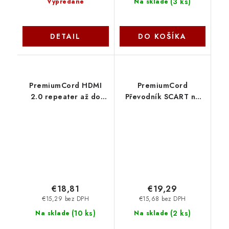
(
3 ks
)
Vypredané
Na sklade
DETAIL
DO KOŠÍKA
PremiumCord HDMI
PremiumCord
2.0 repeater až do
Převodník SCART na
40m, 4K@60Hz
HDMI 1080P s
khrep06
napájecím zdrojem
230V khscart02
€18,81
€19,29
€15,29 bez DPH
€15,68 bez DPH
(
10 ks
)
(
2 ks
)
Na sklade
Na sklade