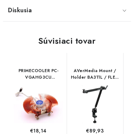
Diskusia
Súvisiaci tovar
PRIMECOOLER PC-
AVerMedia Mount /
VGAHG3CU
Holder BA311L / FLEXI
HYPERGRAPHIC
go Black AverMedia
PrimeCooler
€18,14
€89,93