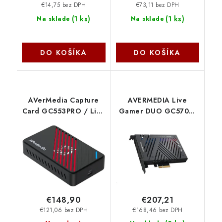
€14,75 bez DPH
€73,11 bez DPH
(
1 ks
)
(
1 ks
)
Na sklade
Na sklade
DO KOŠÍKA
DO KOŠÍKA
AVerMedia Capture
AVERMEDIA Live
Card GC553PRO / Live
Gamer DUO GC570D,
Gamer ULTRA S Black
duální střihová karta,
AverMedia
PCI-E, 2x HDMI, Full
HD, 2160p, MPEG 4,
RGB podsvícení
AverMedia
€148,90
€207,21
€121,06 bez DPH
€168,46 bez DPH