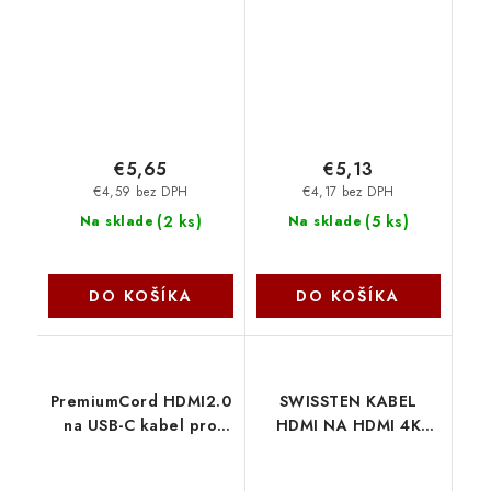
opletený, zlacené
Kabel s Ethernetem |
konektory, 3m
Konektor HDMI - HDMI
kphdmet3
| 4K@60Hz | 3.00 m |
PremiumCord
Černá
€5,65
€5,13
€4,59 bez DPH
€4,17 bez DPH
(
2 ks
)
(
5 ks
)
Na sklade
Na sklade
DO KOŠÍKA
DO KOŠÍKA
PremiumCord HDMI2.0
SWISSTEN KABEL
na USB-C kabel pro
HDMI NA HDMI 4K
monitory s USB-C
60Hz 1,0 M PVC
konektorem,
75501111 Swissten