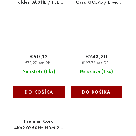
Holder BA311L / FLEXI
Card GC575 / Live
go Black AverMedia
Gamer 4K 2.1 Black
AverMedia
€90,12
€243,20
€73,27 bez DPH
€197,72 bez DPH
(
1 ks
)
(
1 ks
)
Na sklade
Na sklade
DO KOŠÍKA
DO KOŠÍKA
PremiumCord
4Kx2K@60Hz HDMI2.0
extender na 60m přes