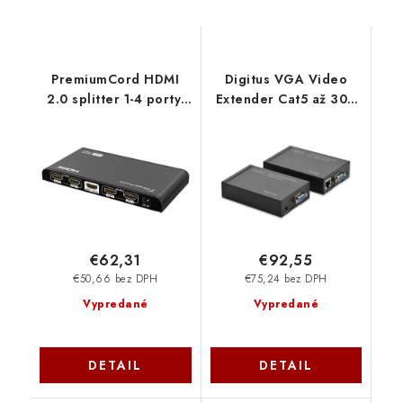
PremiumCord HDMI
Digitus VGA Video
2.0 splitter 1-4 porty,
Extender Cat5 až 300
4K x 2K/60Hz, FULL
m, max. rozlišení
HD, 3D, černý khsplit4f
1920x1200, Audio DS-
53400
€62,31
€92,55
€50,66 bez DPH
€75,24 bez DPH
Vypredané
Vypredané
DETAIL
DETAIL