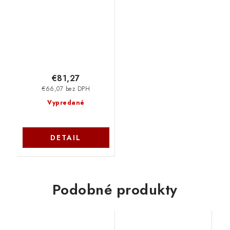
jeden kabel
Cat6/6a/7 khext60-3
€81,27
€66,07 bez DPH
Vypredané
DETAIL
Podobné produkty