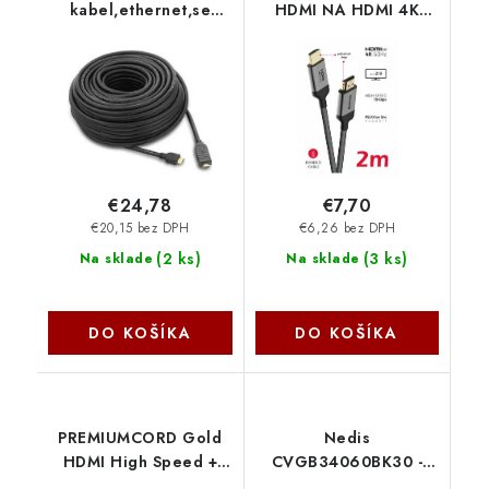
kabel,ethernet,se
HDMI NA HDMI 4K
zesilovačem 10m
60Hz 2,0 M 75501102
kphdmer10
Swissten
€24,78
€7,70
€20,15 bez DPH
€6,26 bez DPH
(
2 ks
)
(
3 ks
)
Na sklade
Na sklade
DO KOŠÍKA
DO KOŠÍKA
PREMIUMCORD Gold
Nedis
HDMI High Speed +
CVGB34060BK30 -
Ethernet kabel (v1.4),
High Speed HDMI