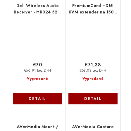
Dell Wireless Audio
PremiumCord HDMI
Receiver - HR024 520-
KVM extender na 150m
BBDQ
přes jeden kabel
Cat5e/Cat6, FULL HD
1080p khext150-4
€70
€71,38
€56,91 bez DPH
€58,03 bez DPH
Vypredané
Vypredané
DETAIL
DETAIL
AVerMedia Mount /
AVerMedia Capture