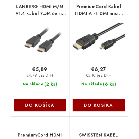
LANBERG HDMI M/M
PremiumCord Kabel
V1.4 kabel 7.5M černý
HDMI A - HDMI micro
CA-HDMI-10CC-0075-
D, 2m kphdmad2
BK Lanberg
€5,89
€6,27
€4,79 bez DPH
€5,10 bez DPH
(
2 ks
)
(
6 ks
)
Na sklade
Na sklade
DO KOŠÍKA
DO KOŠÍKA
PremiumCord HDMI
SWISSTEN KABEL