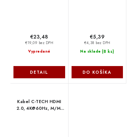
4K@60Hz,1080p
Aluminium 2m
ku31hdmi25
€23,48
€5,39
€19,09 bez DPH
€4,38 bez DPH
(
8 ks
)
Vypredané
Na sklade
DETAIL
DO KOŠÍKA
Kabel C-TECH HDMI
2.0, 4K@60Hz, M/M,
1m CB-HDMI2-1 C-Tech