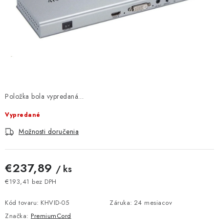
DOMÁCNOSŤ
: DOBRÁ CENA
: PREDAJŇA ZV
: OBĽÚBENÉ PRODUKTY
Položka bola vypredaná…
: TOP PRODUKTY
Vypredané
: NOVÉ PRODUKTY
Možnosti doručenia
ZNAČKY
€237,89
/ ks
Obchodné podmienky
Ochrana osobných údajov
€193,41 bez DPH
Jednotková cena:
Moja objednávka
Odstúpenie od zmluvy
Kód tovaru:
KHVID-05
Záruka
:
24 mesiacov
Formuláre na stiahnutie
Napíšte nám
Značka:
PremiumCord