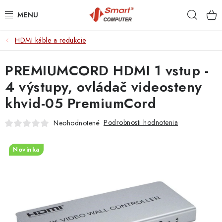
Prejsť
Hľad
na
obsah
HDMI káble a redukcie
NOTEBOOKY
PREMIUMCORD HDMI 1 vstup -
MOBILNÉ ZARIADENIA
4 výstupy, ovládač videosteny
PC A KOMPONENTY
khvid-05 PremiumCord
PERIFÉRIE
Podrobnosti hodnotenia
Neohodnotené
TLAČIARNE
Novinka
SIETE
ELEKTRONIKA