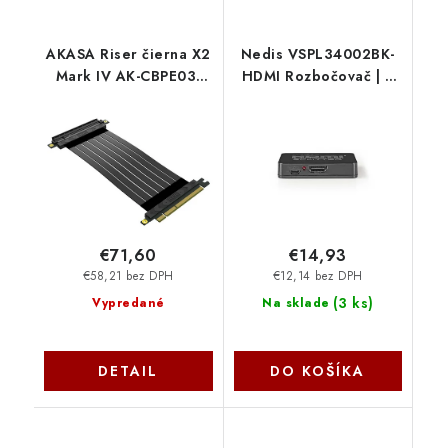
AKASA Riser čierna X2
Nedis VSPL34002BK-
Mark IV AK-CBPE03-
HDMI Rozbočovač | 2
20B Akasa
Porty port(s) | Vstup
HDMI ™ | 2x výstup
HDMI ™ | 4K@30Hz |
2.25 Gbps | Černá
€71,60
€14,93
€58,21 bez DPH
€12,14 bez DPH
(
3 ks
)
Vypredané
Na sklade
DETAIL
DO KOŠÍKA