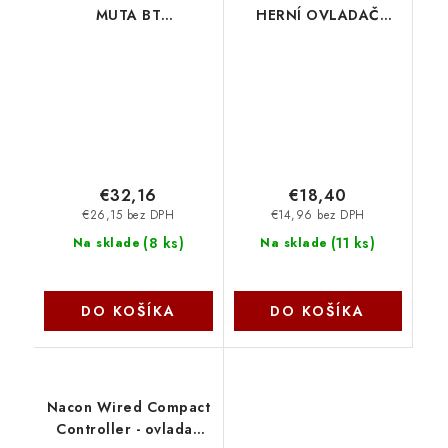
MUTA BT
HERNÍ OVLADAČ
CONTROLLER SWITCH
DRÁTOVÝ, ČERVENÝ
WHITE 25426 Trust
JVAMUL00151 Pixminds
€32,16
€18,40
€26,15 bez DPH
€14,96 bez DPH
(
8 ks
)
(
11 ks
)
Na sklade
Na sklade
DO KOŠÍKA
DO KOŠÍKA
Nacon Wired Compact
Controller - ovladač