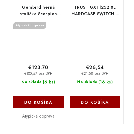
Gembird herná
TRUST GXT1252 XL
stolička Scorpion
HARDCASE SWITCH 2
čierna GC-SCORPION-
RB 25764 Trust
Atypická doprava
06X
€123,70
€26,54
€100,57 bez DPH
€21,58 bez DPH
(
6 ks
)
(
16 ks
)
Na sklade
Na sklade
DO KOŠÍKA
DO KOŠÍKA
Atypická doprava