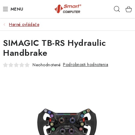
Prejsť
Hľad
na
obsah
Herné ovládače
NOTEBOOKY
SIMAGIC TB-RS Hydraulic
MOBILNÉ ZARIADENIA
Handbrake
PC A KOMPONENTY
Podrobnosti hodnotenia
Neohodnotené
PERIFÉRIE
TLAČIARNE
SIETE
ELEKTRONIKA