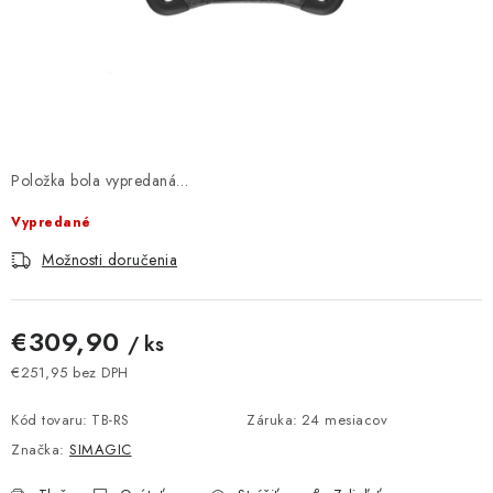
DOMÁCNOSŤ
: DOBRÁ CENA
: PREDAJŇA ZV
: OBĽÚBENÉ PRODUKTY
Položka bola vypredaná…
Vypredané
: TOP PRODUKTY
Možnosti doručenia
: NOVÉ PRODUKTY
€309,90
/ ks
ZNAČKY
€251,95 bez DPH
Jednotková cena:
Obchodné podmienky
Ochrana osobných údajov
Kód tovaru:
TB-RS
Záruka
:
24 mesiacov
Moja objednávka
Odstúpenie od zmluvy
Značka:
SIMAGIC
Formuláre na stiahnutie
Napíšte nám