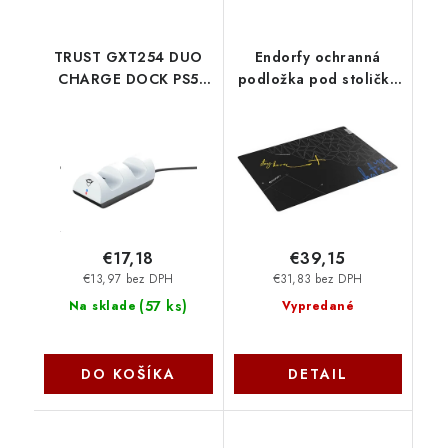
TRUST GXT254 DUO
Endorfy ochranná
CHARGE DOCK PS5
podložka pod stoličku
24451 Trust
FP120R EY8G001
ENDORFY
€17,18
€39,15
€13,97 bez DPH
€31,83 bez DPH
(
57 ks
)
Na sklade
Vypredané
DO KOŠÍKA
DETAIL