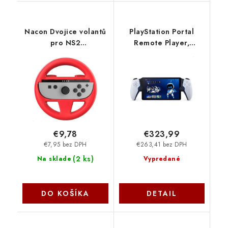
Nacon Dvojice volantů
PlayStation Portal
pro NS2
Remote Player,
SWITCHNEWDUALWHEEL
midnight black [CFI-
Y1016] SONY
€9,78
€323,99
€7,95 bez DPH
€263,41 bez DPH
(
2 ks
)
Na sklade
Vypredané
DO KOŠÍKA
DETAIL