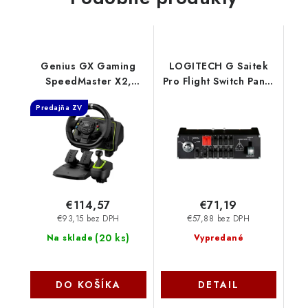
Genius GX Gaming
LOGITECH G Saitek
SpeedMaster X2,
Pro Flight Switch Panel
Volant, pedály, řadicí
- USB - WW 945-
Predajňa ZV
páka, pro PC, PS3, PS4,
000012 Logitech
PS5, Xbox One, Xbox
Series X a Xbox 360
31620002400
€114,57
€71,19
€93,15 bez DPH
€57,88 bez DPH
(
20 ks
)
Na sklade
Vypredané
DO KOŠÍKA
DETAIL