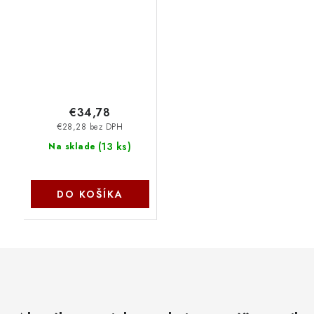
pro PlayStation 4 -
průhledný červený
PS4OFCPADCLRED
€34,78
€28,28 bez DPH
(
13 ks
)
Na sklade
DO KOŠÍKA