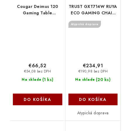
Cougar Deimus 120
TRUST GXT714W RUYA
Gaming Table
ECO GAMING CHAIR
3M1202WB.0002
Bílá 25065 Trust
Atypická doprava
€66,52
€234,91
€54,08 bez DPH
€190,98 bez DPH
(
1 ks
)
(
20 ks
)
Na sklade
Na sklade
DO KOŠÍKA
DO KOŠÍKA
Atypická doprava