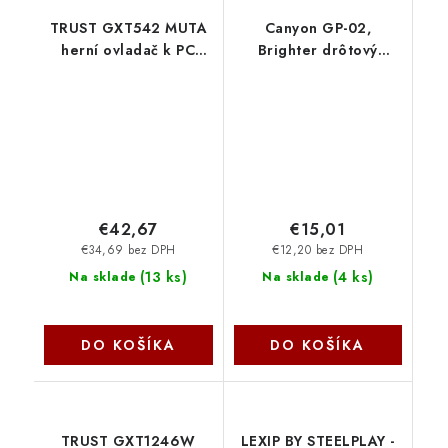
TRUST GXT542 MUTA
Canyon GP-02,
herní ovladač k PC
Brighter drôtový
24790 Trust
gamepad 4 v 1 pre Win
PC, Nintendo Switch*,
Android Media Box,
Android TV, PS3 CND-
GP02
€42,67
€15,01
€34,69 bez DPH
€12,20 bez DPH
(
13 ks
)
(
4 ks
)
Na sklade
Na sklade
DO KOŠÍKA
DO KOŠÍKA
TRUST GXT1246W
LEXIP BY STEELPLAY -