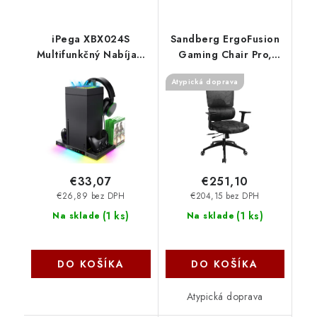
iPega XBX024S
Sandberg ErgoFusion
Multifunkčný Nabíjací
Gaming Chair Pro,
RGB Stojan s
čierne 640-96
Atypická doprava
Chladením pre Xbox
NoName
6974363711207
NoName
€33,07
€251,10
€26,89 bez DPH
€204,15 bez DPH
(
1 ks
)
(
1 ks
)
Na sklade
Na sklade
DO KOŠÍKA
DO KOŠÍKA
Atypická doprava